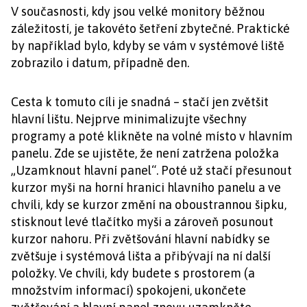
V současnosti, kdy jsou velké monitory běžnou
záležitostí, je takovéto šetření zbytečné. Praktické
by například bylo, kdyby se vám v systémové liště
zobrazilo i datum, případně den.
Cesta k tomuto cíli je snadná – stačí jen zvětšit
hlavní lištu. Nejprve minimalizujte všechny
programy a poté klikněte na volné místo v hlavním
panelu. Zde se ujistěte, že není zatržena položka
„Uzamknout hlavní panel“. Poté už stačí přesunout
kurzor myši na horní hranici hlavního panelu a ve
chvíli, kdy se kurzor změní na oboustrannou šipku,
stisknout levé tlačítko myši a zároveň posunout
kurzor nahoru. Při zvětšování hlavní nabídky se
zvětšuje i systémová lišta a přibývají na ní další
položky. Ve chvíli, kdy budete s prostorem (a
množstvím informací) spokojeni, ukončete