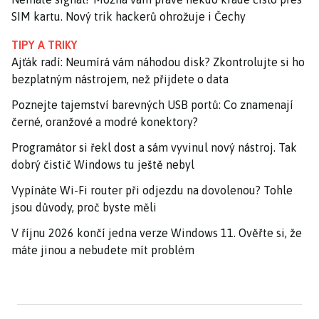
SIM kartu. Nový trik hackerů ohrožuje i Čechy
TIPY A TRIKY
Ajťák radí: Neumírá vám náhodou disk? Zkontrolujte si ho
bezplatným nástrojem, než přijdete o data
Poznejte tajemství barevných USB portů: Co znamenají
černé, oranžové a modré konektory?
Programátor si řekl dost a sám vyvinul nový nástroj. Tak
dobrý čistič Windows tu ještě nebyl
Vypínáte Wi-Fi router při odjezdu na dovolenou? Tohle
jsou důvody, proč byste měli
V říjnu 2026 končí jedna verze Windows 11. Ověřte si, že
máte jinou a nebudete mít problém