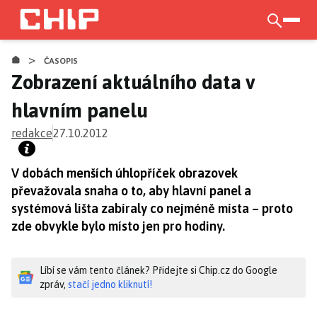
Přejít
k
otevří
hlavnímu
>
obsahu
ČASOPIS
Zobrazení aktuálního data v
hlavním panelu
redakce
27.10.2012
V dobách menších úhlopříček obrazovek
převažovala snaha o to, aby hlavní panel a
systémová lišta zabíraly co nejméně místa – proto
zde obvykle bylo místo jen pro hodiny.
Líbí se vám tento článek? Přidejte si Chip.cz do Google
zpráv,
stačí jedno kliknutí!