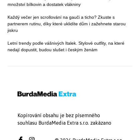
množství bílkovin a dostatek vlákniny
Každý večer jen scrollování na gauči a ticho? Zkuste s
partnerem rutinu, díky které uklidíte dům i zažehnete starou
jiskru
Letní trendy podle vášnivých Italek. Stylové outfity, na které
nedají dopustit, budou slušet i českým ženám
Kopírování obsahu je bez písemného
souhlasu BurdaMedia Extra s.r.o. zakázano