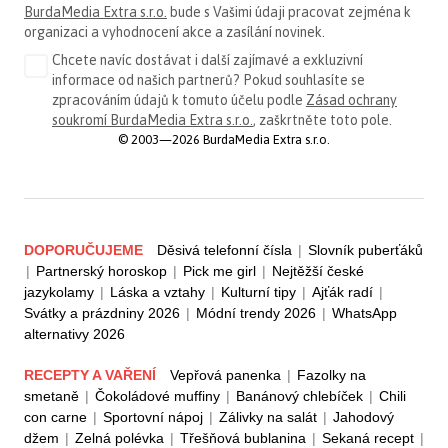
BurdaMedia Extra s.r.o.
bude s Vašimi údaji pracovat zejména k
organizaci a vyhodnocení akce a zasílání novinek.
Chcete navíc dostávat i další zajímavé a exkluzivní
informace od našich partnerů? Pokud souhlasíte se
zpracováním údajů k tomuto účelu podle
Zásad ochrany
soukromí BurdaMedia Extra s.r.o.
, zaškrtněte toto pole.
© 2003—2026 BurdaMedia Extra s.r.o.
DOPORUČUJEME
Děsivá telefonní čísla
|
Slovník puberťáků
|
Partnerský horoskop
|
Pick me girl
|
Nejtěžší české
jazykolamy
|
Láska a vztahy
|
Kulturní tipy
|
Ajťák radí
|
Svátky a prázdniny 2026
|
Módní trendy 2026
|
WhatsApp
alternativy 2026
RECEPTY A VAŘENÍ
Vepřová panenka
|
Fazolky na
smetaně
|
Čokoládové muffiny
|
Banánový chlebíček
|
Chili
con carne
|
Sportovní nápoj
|
Zálivky na salát
|
Jahodový
džem
|
Zelná polévka
|
Třešňová bublanina
|
Sekaná recept
|