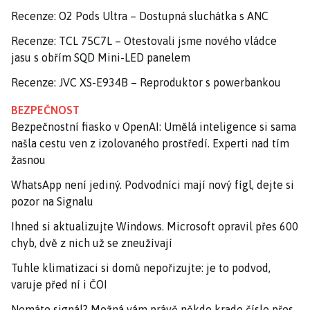
Recenze: O2 Pods Ultra – Dostupná sluchátka s ANC
Recenze: TCL 75C7L – Otestovali jsme nového vládce
jasu s obřím SQD Mini-LED panelem
Recenze: JVC XS-E934B – Reproduktor s powerbankou
BEZPEČNOST
Bezpečnostní fiasko v OpenAI: Umělá inteligence si sama
našla cestu ven z izolovaného prostředí. Experti nad tím
žasnou
WhatsApp není jediný. Podvodníci mají nový fígl, dejte si
pozor na Signalu
Ihned si aktualizujte Windows. Microsoft opravil přes 600
chyb, dvě z nich už se zneužívají
Tuhle klimatizaci si domů nepořizujte: je to podvod,
varuje před ní i ČOI
Nemáte signál? Možná vám právě někdo krade číslo přes