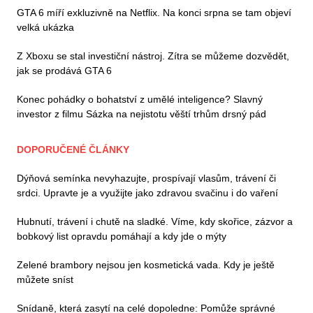
GTA 6 míří exkluzivně na Netflix. Na konci srpna se tam objeví
velká ukázka
Z Xboxu se stal investiční nástroj. Zítra se můžeme dozvědět,
jak se prodává GTA 6
Konec pohádky o bohatství z umělé inteligence? Slavný
investor z filmu Sázka na nejistotu věští trhům drsný pád
DOPORUČENÉ ČLÁNKY
Dýňová semínka nevyhazujte, prospívají vlasům, trávení či
srdci. Upravte je a využijte jako zdravou svačinu i do vaření
Hubnutí, trávení i chutě na sladké. Víme, kdy skořice, zázvor a
bobkový list opravdu pomáhají a kdy jde o mýty
Zelené brambory nejsou jen kosmetická vada. Kdy je ještě
můžete sníst
Snídaně, která zasytí na celé dopoledne: Pomůže správné