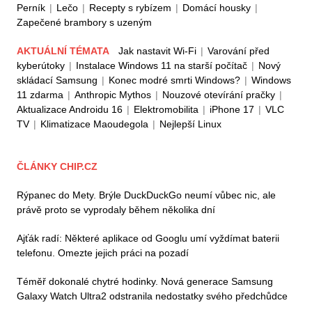
Perník
|
Lečo
|
Recepty s rybízem
|
Domácí housky
|
Zapečené brambory s uzeným
AKTUÁLNÍ TÉMATA
Jak nastavit Wi-Fi
|
Varování před
kyberútoky
|
Instalace Windows 11 na starší počítač
|
Nový
skládací Samsung
|
Konec modré smrti Windows?
|
Windows
11 zdarma
|
Anthropic Mythos
|
Nouzové otevírání pračky
|
Aktualizace Androidu 16
|
Elektromobilita
|
iPhone 17
|
VLC
TV
|
Klimatizace Maoudegola
|
Nejlepší Linux
ČLÁNKY CHIP.CZ
Rýpanec do Mety. Brýle DuckDuckGo neumí vůbec nic, ale
právě proto se vyprodaly během několika dní
Ajťák radí: Některé aplikace od Googlu umí vyždímat baterii
telefonu. Omezte jejich práci na pozadí
Téměř dokonalé chytré hodinky. Nová generace Samsung
Galaxy Watch Ultra2 odstranila nedostatky svého předchůdce