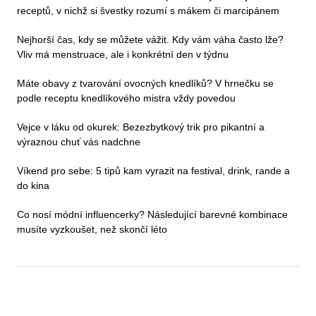
receptů, v nichž si švestky rozumí s mákem či marcipánem
Nejhorší čas, kdy se můžete vážit. Kdy vám váha často lže?
Vliv má menstruace, ale i konkrétní den v týdnu
Máte obavy z tvarování ovocných knedlíků? V hrnečku se
podle receptu knedlíkového mistra vždy povedou
Vejce v láku od okurek: Bezezbytkový trik pro pikantní a
výraznou chuť vás nadchne
Víkend pro sebe: 5 tipů kam vyrazit na festival, drink, rande a
do kina
Co nosí módní influencerky? Následující barevné kombinace
musíte vyzkoušet, než skončí léto