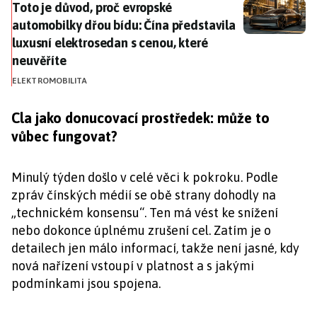
Toto je důvod, proč evropské automobilky dřou bídu: Č
Toto je důvod, proč evropské
automobilky dřou bídu: Čína představila
luxusní elektrosedan s cenou, které
neuvěříte
ELEKTROMOBILITA
Cla jako donucovací prostředek: může to
vůbec fungovat?
Minulý týden došlo v celé věci k pokroku. Podle
zpráv čínských médií se obě strany dohodly na
„technickém konsensu“. Ten má vést ke snížení
nebo dokonce úplnému zrušení cel. Zatím je o
detailech jen málo informací, takže není jasné, kdy
nová nařízení vstoupí v platnost a s jakými
podmínkami jsou spojena.