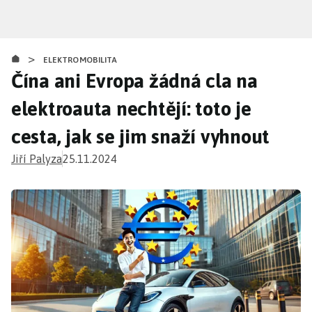
Přejít
k
hlavnímu
>
obsahu
ELEKTROMOBILITA
Čína ani Evropa žádná cla na
elektroauta nechtějí: toto je
cesta, jak se jim snaží vyhnout
Jiří Palyza
25.11.2024