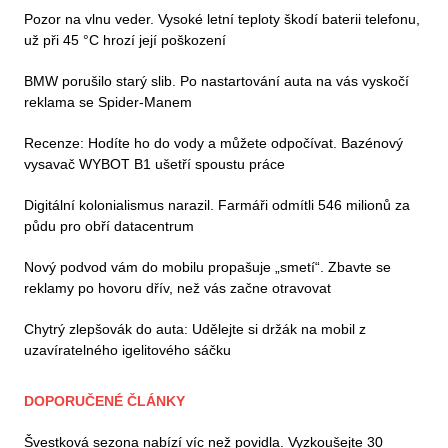
Pozor na vlnu veder. Vysoké letní teploty škodí baterii telefonu,
už při 45 °C hrozí její poškození
BMW porušilo starý slib. Po nastartování auta na vás vyskočí
reklama se Spider-Manem
Recenze: Hodíte ho do vody a můžete odpočívat. Bazénový
vysavač WYBOT B1 ušetří spoustu práce
Digitální kolonialismus narazil. Farmáři odmítli 546 milionů za
půdu pro obří datacentrum
Nový podvod vám do mobilu propašuje „smetí“. Zbavte se
reklamy po hovoru dřív, než vás začne otravovat
Chytrý zlepšovák do auta: Udělejte si držák na mobil z
uzavíratelného igelitového sáčku
DOPORUČENÉ ČLÁNKY
Švestková sezona nabízí víc než povidla. Vyzkoušejte 30