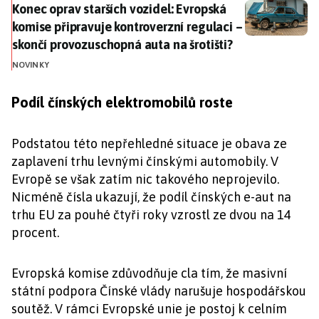
Konec oprav starších vozidel: Evropská komise připra
Konec oprav starších vozidel: Evropská
komise připravuje kontroverzní regulaci –
skončí provozuschopná auta na šrotišti?
NOVINKY
Podíl čínských elektromobilů roste
Podstatou této nepřehledné situace je obava ze
zaplavení trhu levnými čínskými automobily. V
Evropě se však zatím nic takového neprojevilo.
Nicméně čísla ukazují, že podíl čínských e-aut na
trhu EU za pouhé čtyři roky vzrostl ze dvou na 14
procent.
Evropská komise zdůvodňuje cla tím, že masivní
státní podpora Čínské vlády narušuje hospodářskou
soutěž. V rámci Evropské unie je postoj k celním