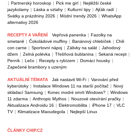
|
Partnerský horoskop
|
Pick me girl
|
Nejtěžší české
jazykolamy
|
Láska a vztahy
|
Kulturní tipy
|
Ajťák radí
|
Svátky a prázdniny 2026
|
Módní trendy 2026
|
WhatsApp
alternativy 2026
RECEPTY A VAŘENÍ
Vepřová panenka
|
Fazolky na
smetaně
|
Čokoládové muffiny
|
Banánový chlebíček
|
Chili
con carne
|
Sportovní nápoj
|
Zálivky na salát
|
Jahodový
džem
|
Zelná polévka
|
Třešňová bublanina
|
Sekaná recept
|
Perník
|
Lečo
|
Recepty s rybízem
|
Domácí housky
|
Zapečené brambory s uzeným
AKTUÁLNÍ TÉMATA
Jak nastavit Wi-Fi
|
Varování před
kyberútoky
|
Instalace Windows 11 na starší počítač
|
Nový
skládací Samsung
|
Konec modré smrti Windows?
|
Windows
11 zdarma
|
Anthropic Mythos
|
Nouzové otevírání pračky
|
Aktualizace Androidu 16
|
Elektromobilita
|
iPhone 17
|
VLC
TV
|
Klimatizace Maoudegola
|
Nejlepší Linux
ČLÁNKY CHIP.CZ