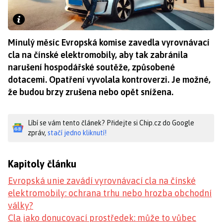
Minulý měsíc Evropská komise zavedla vyrovnávací
cla na čínské elektromobily, aby tak zabránila
narušení hospodářské soutěže, způsobené
dotacemi. Opatření vyvolala kontroverzi. Je možné,
že budou brzy zrušena nebo opět snížena.
Líbí se vám tento článek? Přidejte si Chip.cz do Google
zpráv,
stačí jedno kliknutí!
Kapitoly článku
Evropská unie zavádí vyrovnávací cla na čínské
elektromobily: ochrana trhu nebo hrozba obchodní
války?
Cla jako donucovací prostředek: může to vůbec