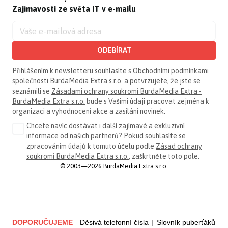
Zajímavosti ze světa IT v e-mailu
ODEBÍRAT
Přihlášením k newsletteru souhlasíte s
Obchodními podmínkami
společnosti BurdaMedia Extra s.r.o.
a potvrzujete, že jste se
seznámili se
Zásadami ochrany soukromí BurdaMedia Extra -
BurdaMedia Extra s.r.o.
bude s Vašimi údaji pracovat zejména k
organizaci a vyhodnocení akce a zasílání novinek.
Chcete navíc dostávat i další zajímavé a exkluzivní
informace od našich partnerů? Pokud souhlasíte se
zpracováním údajů k tomuto účelu podle
Zásad ochrany
soukromí BurdaMedia Extra s.r.o.
, zaškrtněte toto pole.
© 2003—2026 BurdaMedia Extra s.r.o.
DOPORUČUJEME
Děsivá telefonní čísla
|
Slovník puberťáků