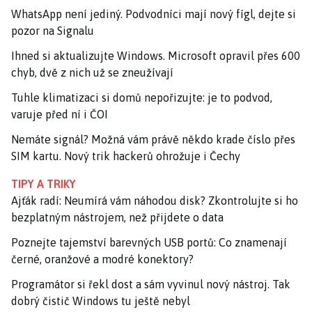
WhatsApp není jediný. Podvodníci mají nový fígl, dejte si
pozor na Signalu
Ihned si aktualizujte Windows. Microsoft opravil přes 600
chyb, dvě z nich už se zneužívají
Tuhle klimatizaci si domů nepořizujte: je to podvod,
varuje před ní i ČOI
Nemáte signál? Možná vám právě někdo krade číslo přes
SIM kartu. Nový trik hackerů ohrožuje i Čechy
TIPY A TRIKY
Ajťák radí: Neumírá vám náhodou disk? Zkontrolujte si ho
bezplatným nástrojem, než přijdete o data
Poznejte tajemství barevných USB portů: Co znamenají
černé, oranžové a modré konektory?
Programátor si řekl dost a sám vyvinul nový nástroj. Tak
dobrý čistič Windows tu ještě nebyl