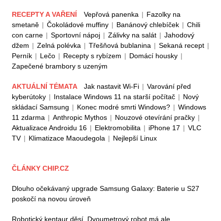
RECEPTY A VAŘENÍ
Vepřová panenka
|
Fazolky na
smetaně
|
Čokoládové muffiny
|
Banánový chlebíček
|
Chili
con carne
|
Sportovní nápoj
|
Zálivky na salát
|
Jahodový
džem
|
Zelná polévka
|
Třešňová bublanina
|
Sekaná recept
|
Perník
|
Lečo
|
Recepty s rybízem
|
Domácí housky
|
Zapečené brambory s uzeným
AKTUÁLNÍ TÉMATA
Jak nastavit Wi-Fi
|
Varování před
kyberútoky
|
Instalace Windows 11 na starší počítač
|
Nový
skládací Samsung
|
Konec modré smrti Windows?
|
Windows
11 zdarma
|
Anthropic Mythos
|
Nouzové otevírání pračky
|
Aktualizace Androidu 16
|
Elektromobilita
|
iPhone 17
|
VLC
TV
|
Klimatizace Maoudegola
|
Nejlepší Linux
ČLÁNKY CHIP.CZ
Dlouho očekávaný upgrade Samsung Galaxy: Baterie u S27
poskočí na novou úroveň
Robotický kentaur děsí. Dvoumetrový robot má ale