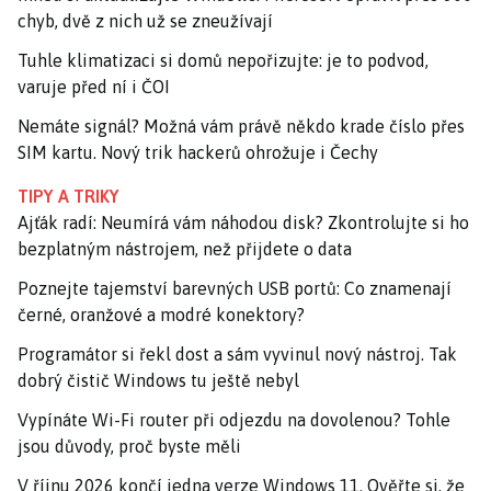
chyb, dvě z nich už se zneužívají
Tuhle klimatizaci si domů nepořizujte: je to podvod,
varuje před ní i ČOI
Nemáte signál? Možná vám právě někdo krade číslo přes
SIM kartu. Nový trik hackerů ohrožuje i Čechy
TIPY A TRIKY
Ajťák radí: Neumírá vám náhodou disk? Zkontrolujte si ho
bezplatným nástrojem, než přijdete o data
Poznejte tajemství barevných USB portů: Co znamenají
černé, oranžové a modré konektory?
Programátor si řekl dost a sám vyvinul nový nástroj. Tak
dobrý čistič Windows tu ještě nebyl
Vypínáte Wi-Fi router při odjezdu na dovolenou? Tohle
jsou důvody, proč byste měli
V říjnu 2026 končí jedna verze Windows 11. Ověřte si, že