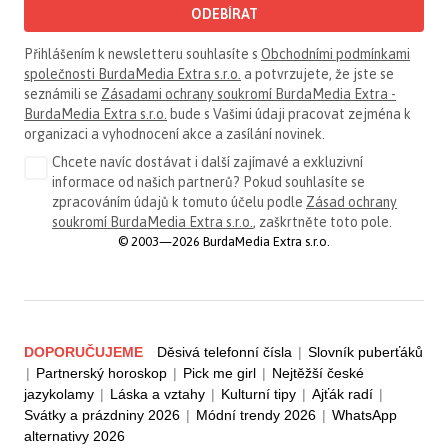
ODEBÍRAT
Přihlášením k newsletteru souhlasíte s
Obchodními podmínkami
společnosti BurdaMedia Extra s.r.o.
a potvrzujete, že jste se
seznámili se
Zásadami ochrany soukromí BurdaMedia Extra -
BurdaMedia Extra s.r.o.
bude s Vašimi údaji pracovat zejména k
organizaci a vyhodnocení akce a zasílání novinek.
Chcete navíc dostávat i další zajímavé a exkluzivní
informace od našich partnerů? Pokud souhlasíte se
zpracováním údajů k tomuto účelu podle
Zásad ochrany
soukromí BurdaMedia Extra s.r.o.
, zaškrtněte toto pole.
© 2003—2026 BurdaMedia Extra s.r.o.
DOPORUČUJEME
Děsivá telefonní čísla
|
Slovník puberťáků
|
Partnerský horoskop
|
Pick me girl
|
Nejtěžší české
jazykolamy
|
Láska a vztahy
|
Kulturní tipy
|
Ajťák radí
|
Svátky a prázdniny 2026
|
Módní trendy 2026
|
WhatsApp
alternativy 2026