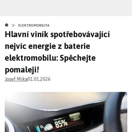
Přejít
k
hlavnímu
>
obsahu
ELEKTROMOBILITA
Hlavní viník spotřebovávající
nejvíc energie z baterie
elektromobilu: Spěchejte
pomaleji!
Josef Mika
01.01.2026