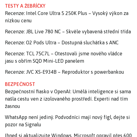
TESTY A ŽEBŘÍČKY
Recenze: Intel Core Ultra 5 250K Plus – Vysoký výkon za
nízkou cenu
Recenze: JBL Live 780 NC – Skvěle vybavená střední třída
Recenze: O2 Pods Ultra – Dostupná sluchátka s ANC
Recenze: TCL 75C7L – Otestovali jsme nového vládce
jasu s obřím SQD Mini-LED panelem
Recenze: JVC XS-E934B – Reproduktor s powerbankou
BEZPEČNOST
Bezpečnostní fiasko v OpenAI: Umělá inteligence si sama
našla cestu ven z izolovaného prostředí. Experti nad tím
žasnou
WhatsApp není jediný. Podvodníci mají nový fígl, dejte si
pozor na Signalu
Ihned si aktualizujte Windows. Microsoft opravil přes 600