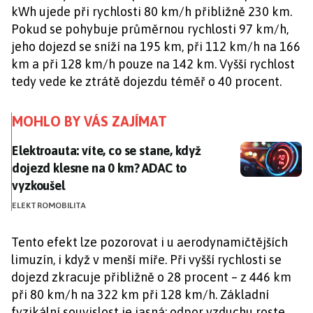
kWh ujede při rychlosti 80 km/h přibližně 230 km.
Pokud se pohybuje průměrnou rychlosti 97 km/h,
jeho dojezd se sníží na 195 km, při 112 km/h na 166
km a při 128 km/h pouze na 142 km. Vyšší rychlost
tedy vede ke ztrátě dojezdu téměř o 40 procent.
MOHLO BY VÁS ZAJÍMAT
Elektroauta: víte, co se stane, když dojezd klesne na
Elektroauta: víte, co se stane, když
dojezd klesne na 0 km? ADAC to
vyzkoušel
ELEKTROMOBILITA
Tento efekt lze pozorovat i u aerodynamičtějších
limuzín, i když v menší míře. Při vyšší rychlosti se
dojezd zkracuje přibližně o 28 procent – z 446 km
při 80 km/h na 322 km při 128 km/h. Základní
fyzikální souvislost je jasná: odpor vzduchu roste