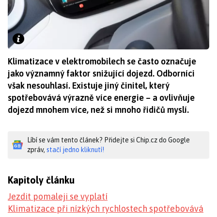
Klimatizace v elektromobilech se často označuje
jako významný faktor snižující dojezd. Odborníci
však nesouhlasí. Existuje jiný činitel, který
spotřebovává výrazně více energie – a ovlivňuje
dojezd mnohem více, než si mnoho řidičů myslí.
Líbí se vám tento článek? Přidejte si Chip.cz do Google
zpráv,
stačí jedno kliknutí!
Kapitoly článku
Jezdit pomaleji se vyplatí
Klimatizace při nízkých rychlostech spotřebovává