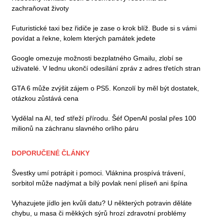
zachraňovat životy
Futuristické taxi bez řidiče je zase o krok blíž. Bude si s vámi
povídat a řekne, kolem kterých památek jedete
Google omezuje možnosti bezplatného Gmailu, zlobí se
uživatelé. V lednu ukončí odesílání zpráv z adres třetích stran
GTA 6 může zvýšit zájem o PS5. Konzolí by měl být dostatek,
otázkou zůstává cena
Vydělal na AI, teď střeží přírodu. Šéf OpenAI poslal přes 100
milionů na záchranu slavného orlího páru
DOPORUČENÉ ČLÁNKY
Švestky umí potrápit i pomoci. Vláknina prospívá trávení,
sorbitol může nadýmat a bílý povlak není plíseň ani špína
Vyhazujete jídlo jen kvůli datu? U některých potravin děláte
chybu, u masa či měkkých sýrů hrozí zdravotní problémy