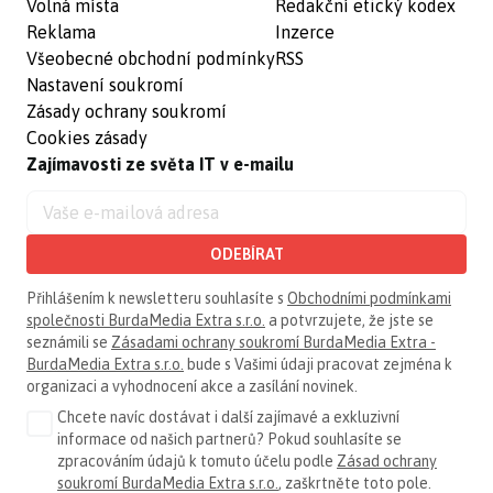
Volná místa
Redakční etický kodex
Reklama
Inzerce
Všeobecné obchodní podmínky
RSS
Nastavení soukromí
Zásady ochrany soukromí
Cookies zásady
Zajímavosti ze světa IT v e-mailu
ODEBÍRAT
Přihlášením k newsletteru souhlasíte s
Obchodními podmínkami
společnosti BurdaMedia Extra s.r.o.
a potvrzujete, že jste se
seznámili se
Zásadami ochrany soukromí BurdaMedia Extra -
BurdaMedia Extra s.r.o.
bude s Vašimi údaji pracovat zejména k
organizaci a vyhodnocení akce a zasílání novinek.
Chcete navíc dostávat i další zajímavé a exkluzivní
informace od našich partnerů? Pokud souhlasíte se
zpracováním údajů k tomuto účelu podle
Zásad ochrany
soukromí BurdaMedia Extra s.r.o.
, zaškrtněte toto pole.