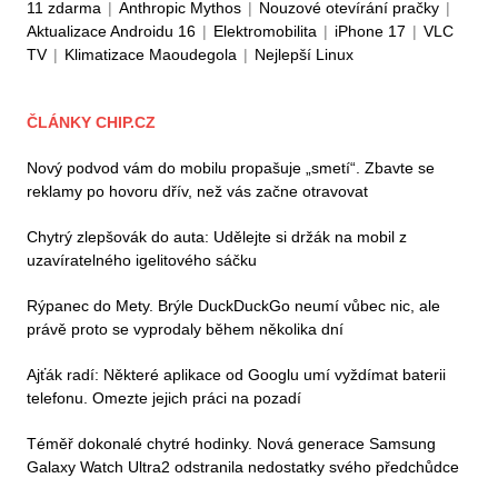
11 zdarma
|
Anthropic Mythos
|
Nouzové otevírání pračky
|
Aktualizace Androidu 16
|
Elektromobilita
|
iPhone 17
|
VLC
TV
|
Klimatizace Maoudegola
|
Nejlepší Linux
ČLÁNKY CHIP.CZ
Nový podvod vám do mobilu propašuje „smetí“. Zbavte se
reklamy po hovoru dřív, než vás začne otravovat
Chytrý zlepšovák do auta: Udělejte si držák na mobil z
uzavíratelného igelitového sáčku
Rýpanec do Mety. Brýle DuckDuckGo neumí vůbec nic, ale
právě proto se vyprodaly během několika dní
Ajťák radí: Některé aplikace od Googlu umí vyždímat baterii
telefonu. Omezte jejich práci na pozadí
Téměř dokonalé chytré hodinky. Nová generace Samsung
Galaxy Watch Ultra2 odstranila nedostatky svého předchůdce