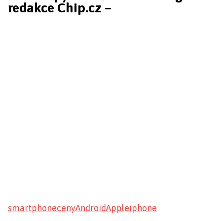
redakce Chip.cz –
smartphone
ceny
Android
Apple
iphone