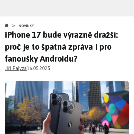
Přejít
k
hlavnímu
>
obsahu
NOVINKY
iPhone 17 bude výrazně dražší:
proč je to špatná zpráva i pro
fanoušky Androidu?
Jiří Palyza
16.05.2025