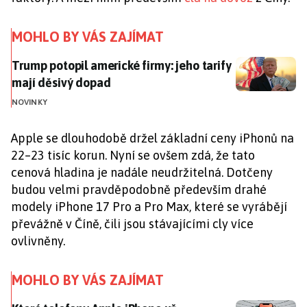
MOHLO BY VÁS ZAJÍMAT
Trump potopil americké firmy: jeho tarify mají děsiv
Trump potopil americké firmy: jeho tarify
mají děsivý dopad
NOVINKY
Apple se dlouhodobě držel základní ceny iPhonů na
22–23 tisíc korun. Nyní se ovšem zdá, že tato
cenová hladina je nadále neudržitelná. Dotčeny
budou velmi pravděpodobně především drahé
modely iPhone 17 Pro a Pro Max, které se vyrábějí
převážně v Číně, čili jsou stávajícími cly více
ovlivněny.
MOHLO BY VÁS ZAJÍMAT