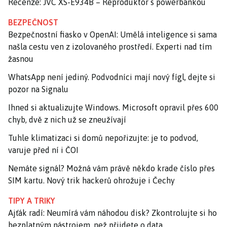
Recenze: JVC XS-E934B – Reproduktor s powerbankou
BEZPEČNOST
Bezpečnostní fiasko v OpenAI: Umělá inteligence si sama
našla cestu ven z izolovaného prostředí. Experti nad tím
žasnou
WhatsApp není jediný. Podvodníci mají nový fígl, dejte si
pozor na Signalu
Ihned si aktualizujte Windows. Microsoft opravil přes 600
chyb, dvě z nich už se zneužívají
Tuhle klimatizaci si domů nepořizujte: je to podvod,
varuje před ní i ČOI
Nemáte signál? Možná vám právě někdo krade číslo přes
SIM kartu. Nový trik hackerů ohrožuje i Čechy
TIPY A TRIKY
Ajťák radí: Neumírá vám náhodou disk? Zkontrolujte si ho
bezplatným nástrojem, než přijdete o data