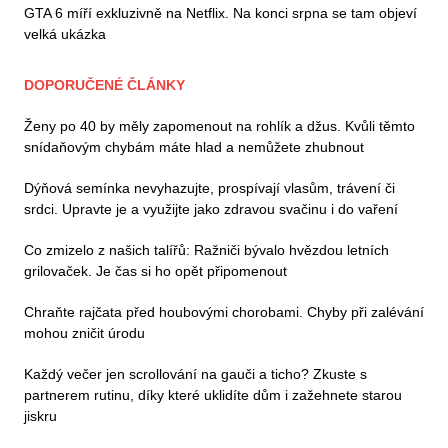
GTA 6 míří exkluzivně na Netflix. Na konci srpna se tam objeví
velká ukázka
DOPORUČENÉ ČLÁNKY
Ženy po 40 by měly zapomenout na rohlík a džus. Kvůli těmto
snídaňovým chybám máte hlad a nemůžete zhubnout
Dýňová semínka nevyhazujte, prospívají vlasům, trávení či
srdci. Upravte je a využijte jako zdravou svačinu i do vaření
Co zmizelo z našich talířů: Ražniči bývalo hvězdou letních
grilovaček. Je čas si ho opět připomenout
Chraňte rajčata před houbovými chorobami. Chyby při zalévání
mohou zničit úrodu
Každý večer jen scrollování na gauči a ticho? Zkuste s
partnerem rutinu, díky které uklidíte dům i zažehnete starou
jiskru