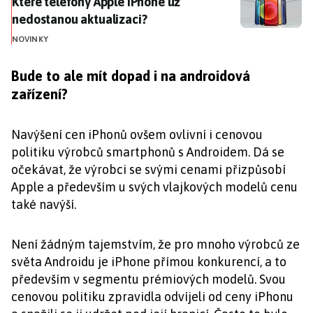
Které telefony Apple iPhone už nedostanou aktualiza
Které telefony Apple iPhone už
nedostanou aktualizaci?
NOVINKY
Bude to ale mít dopad i na androidová
zařízení?
Navýšení cen iPhonů ovšem ovlivní i cenovou
politiku výrobců smartphonů s Androidem. Dá se
očekávat, že výrobci se svými cenami přizpůsobí
Apple a především u svých vlajkových modelů cenu
také navýší.
Není žádným tajemstvím, že pro mnoho výrobců ze
světa Androidu je iPhone přímou konkurencí, a to
především v segmentu prémiových modelů. Svou
cenovou politiku zpravidla odvíjeli od ceny iPhonu