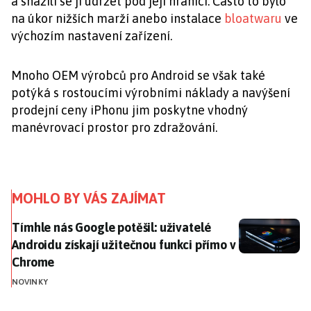
a snažili se ji udržet pod její hranicí. Často to bylo
na úkor nižších marží anebo instalace
bloatwaru
ve
výchozím nastavení zařízení.
Mnoho OEM výrobců pro Android se však také
potýká s rostoucími výrobními náklady a navýšení
prodejní ceny iPhonu jim poskytne vhodný
manévrovací prostor pro zdražování.
MOHLO BY VÁS ZAJÍMAT
Tímhle nás Google potěšil: uživatelé Androidu získaj
Tímhle nás Google potěšil: uživatelé
Androidu získají užitečnou funkci přímo v
Chrome
NOVINKY