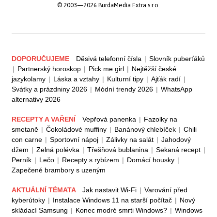
© 2003—2026 BurdaMedia Extra s.r.o.
DOPORUČUJEME
Děsivá telefonní čísla
|
Slovník puberťáků
|
Partnerský horoskop
|
Pick me girl
|
Nejtěžší české
jazykolamy
|
Láska a vztahy
|
Kulturní tipy
|
Ajťák radí
|
Svátky a prázdniny 2026
|
Módní trendy 2026
|
WhatsApp
alternativy 2026
RECEPTY A VAŘENÍ
Vepřová panenka
|
Fazolky na
smetaně
|
Čokoládové muffiny
|
Banánový chlebíček
|
Chili
con carne
|
Sportovní nápoj
|
Zálivky na salát
|
Jahodový
džem
|
Zelná polévka
|
Třešňová bublanina
|
Sekaná recept
|
Perník
|
Lečo
|
Recepty s rybízem
|
Domácí housky
|
Zapečené brambory s uzeným
AKTUÁLNÍ TÉMATA
Jak nastavit Wi-Fi
|
Varování před
kyberútoky
|
Instalace Windows 11 na starší počítač
|
Nový
skládací Samsung
|
Konec modré smrti Windows?
|
Windows