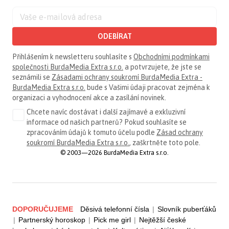
ODEBÍRAT
Přihlášením k newsletteru souhlasíte s
Obchodními podmínkami
společnosti BurdaMedia Extra s.r.o.
a potvrzujete, že jste se
seznámili se
Zásadami ochrany soukromí BurdaMedia Extra -
BurdaMedia Extra s.r.o.
bude s Vašimi údaji pracovat zejména k
organizaci a vyhodnocení akce a zasílání novinek.
Chcete navíc dostávat i další zajímavé a exkluzivní
informace od našich partnerů? Pokud souhlasíte se
zpracováním údajů k tomuto účelu podle
Zásad ochrany
soukromí BurdaMedia Extra s.r.o.
, zaškrtněte toto pole.
© 2003—2026 BurdaMedia Extra s.r.o.
DOPORUČUJEME
Děsivá telefonní čísla
|
Slovník puberťáků
|
Partnerský horoskop
|
Pick me girl
|
Nejtěžší české