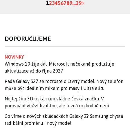
1
2
3
4
5
6
7
8
9
...
29
DOPORUČUJEME
NOVINKY
Windows 10 žije dál: Microsoft nečekaně prodlužuje
aktualizace až do října 2027
Řada Galaxy S27 se rozroste o čtvrtý model. Nový telefon
může být ideálním mixem pro masy i Ultra elitu
Nejlepším 3D tiskárnám vládne česká značka. V
porovnání vítězí kvalitou, ale levná rozhodně není
Co víme o nových skládačkách Galaxy Z? Samsung chystá
radikální proměnu i nový model