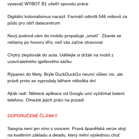
vysavač WYBOT B1 ušetří spoustu práce
Digitální kolonialismus narazil. Farmáři odmítli 546 milionů za
půdu pro obří datacentrum
Nový podvod vám do mobilu propašuje „smetí“. Zbavte se
reklamy po hovoru dřív, než vás začne otravovat
Chytrý zlepšovák do auta: Udělejte si držák na mobil z
uzavíratelného igelitového sáčku
Rýpanec do Mety. Brýle DuckDuckGo neumí vůbec nic, ale
právě proto se vyprodaly během několika dní
Ajťák radí: Některé aplikace od Googlu umí vyždímat baterii
telefonu. Omezte jejich práci na pozadí
DOPORUČENÉ ČLÁNKY
Sangria není jen víno s ovocem. Pravá španělská verze stojí
na kvalitním základu a detailu, který mění výslednou chuť