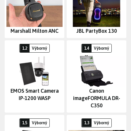
Marshall Milton ANC
JBL PartyBox 130
Dohled bez kabelů
Pohodlné sken
1.2
Výborný
1.4
Výborný
EMOS Smart Camera
Canon
IP-1200 WASP
imageFORMULA DR-
C350
Retro herní konzole
Superrychlý h
1.5
Výborný
1.3
Výborný