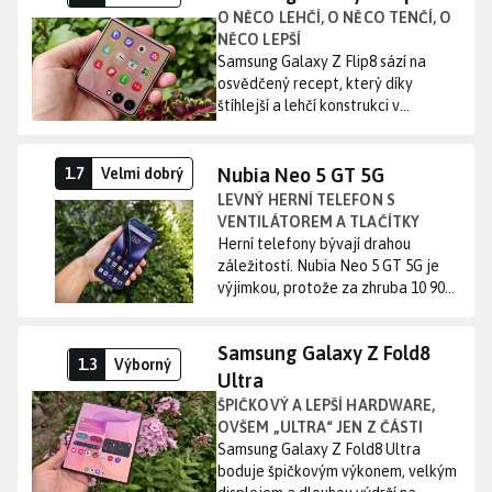
O NĚCO LEHČÍ, O NĚCO TENČÍ, O
NĚCO LEPŠÍ
O něco lehčí, o něco tenčí, o něco lepší
Samsung Galaxy Z Flip8 sází na
osvědčený recept, který díky
štíhlejší a lehčí konstrukci v
kombinaci s většími displeji
vylepšuje už tak skvělou ergonomii,
ovšem fotoaparát je stále základní.
Nubia Neo 5 GT 5G
1.7
Velmi dobrý
LEVNÝ HERNÍ TELEFON S
VENTILÁTOREM A TLAČÍTKY
Levný herní telefon s ventilátorem a tlačítky
Herní telefony bývají drahou
záležitostí. Nubia Neo 5 GT 5G je
výjimkou, protože za zhruba 10 900
korun nabízí věci, které v této
hladině prakticky nenajdete.
Samsung Galaxy Z Fold8
Funkční ventilátor uvnitř těla,
1.3
Výborný
dotykové spouště, RGB podsvícení
Ultra
pod průhlednými zády a 144Hz
ŠPIČKOVÝ A LEPŠÍ HARDWARE,
AMOLED displej. Není to
OVŠEM „ULTRA“ JEN Z ČÁSTI
Špičkový a lepší hardware, ovšem „Ultra“ jen z části
nejrychlejší mobil na trhu a od
Samsung Galaxy Z Fold8 Ultra
fotoaparátu nečekejte zázraky, ale
boduje špičkovým výkonem, velkým
jako vstupenka do světa mobilního