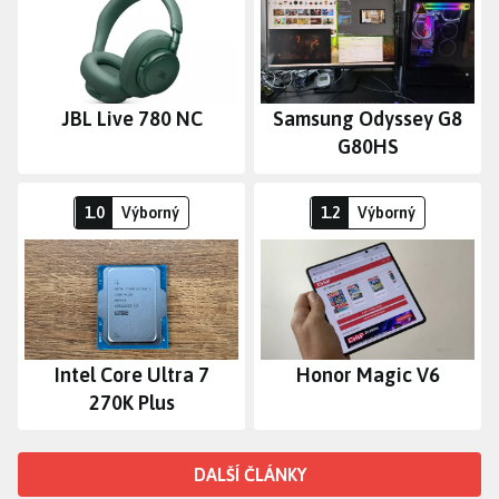
JBL Live 780 NC
Samsung Odyssey G8
G80HS
Nejlepší současný procesor, navíc za skv
Skládací král v
1.0
Výborný
1.2
Výborný
Intel Core Ultra 7
Honor Magic V6
270K Plus
DALŠÍ ČLÁNKY