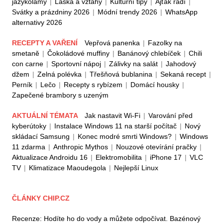
jazykolamy
|
Láska a vztahy
|
Kulturní tipy
|
Ajťák radí
|
Svátky a prázdniny 2026
|
Módní trendy 2026
|
WhatsApp
alternativy 2026
RECEPTY A VAŘENÍ
Vepřová panenka
|
Fazolky na
smetaně
|
Čokoládové muffiny
|
Banánový chlebíček
|
Chili
con carne
|
Sportovní nápoj
|
Zálivky na salát
|
Jahodový
džem
|
Zelná polévka
|
Třešňová bublanina
|
Sekaná recept
|
Perník
|
Lečo
|
Recepty s rybízem
|
Domácí housky
|
Zapečené brambory s uzeným
AKTUÁLNÍ TÉMATA
Jak nastavit Wi-Fi
|
Varování před
kyberútoky
|
Instalace Windows 11 na starší počítač
|
Nový
skládací Samsung
|
Konec modré smrti Windows?
|
Windows
11 zdarma
|
Anthropic Mythos
|
Nouzové otevírání pračky
|
Aktualizace Androidu 16
|
Elektromobilita
|
iPhone 17
|
VLC
TV
|
Klimatizace Maoudegola
|
Nejlepší Linux
ČLÁNKY CHIP.CZ
Recenze: Hodíte ho do vody a můžete odpočívat. Bazénový