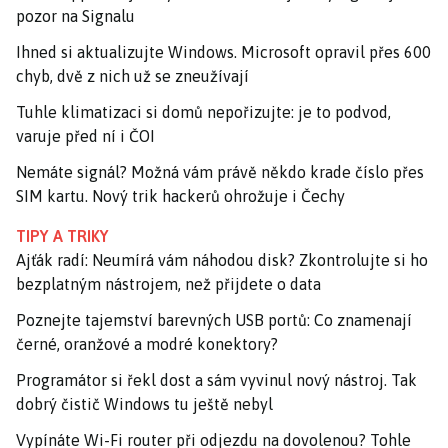
pozor na Signalu
Ihned si aktualizujte Windows. Microsoft opravil přes 600
chyb, dvě z nich už se zneužívají
Tuhle klimatizaci si domů nepořizujte: je to podvod,
varuje před ní i ČOI
Nemáte signál? Možná vám právě někdo krade číslo přes
SIM kartu. Nový trik hackerů ohrožuje i Čechy
TIPY A TRIKY
Ajťák radí: Neumírá vám náhodou disk? Zkontrolujte si ho
bezplatným nástrojem, než přijdete o data
Poznejte tajemství barevných USB portů: Co znamenají
černé, oranžové a modré konektory?
Programátor si řekl dost a sám vyvinul nový nástroj. Tak
dobrý čistič Windows tu ještě nebyl
Vypínáte Wi-Fi router při odjezdu na dovolenou? Tohle