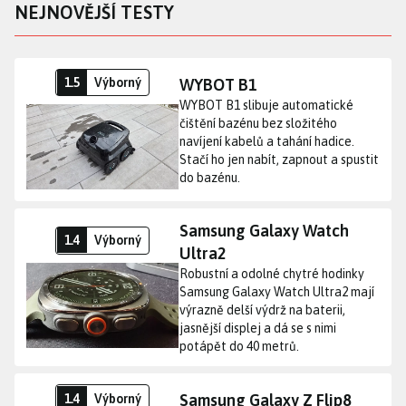
NEJNOVĚJŠÍ TESTY
WYBOT B1
1.5
Výborný
WYBOT B1 slibuje automatické
čištění bazénu bez složitého
Bezdrátový bazénový vysavač
navíjení kabelů a tahání hadice.
Stačí ho jen nabít, zapnout a spustit
do bazénu.
Samsung Galaxy Watch
1.4
Výborný
Ultra2
Robustní a odolné chytré hodinky
Samsung Galaxy Watch Ultra2 mají
Téměř dokonalé prémiové chytré hodinky
výrazně delší výdrž na baterii,
jasnější displej a dá se s nimi
potápět do 40 metrů.
Samsung Galaxy Z Flip8
1.4
Výborný