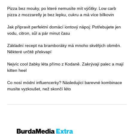
Pizza bez mouky, po které nemusíte mít výčitky. Low carb
pizza z mozzarelly je bez lepku, cukru a má více bílkovin
Jak připravit perfektní domácí iontový nápoj: Potřebujete jen
vodu, citron, sůl a pár minut času
Základní recept na bramboráky má mnoho skvělých obměn.
Některé určitě překvapí
Nejvíc cool žabky léta přímo z Kodaně. Zakrývají palec a mají
kitten heel
Co nosí módní influencerky? Následující barevné kombinace
musíte vyzkoušet, než skončí léto