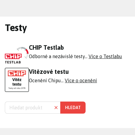
Přejít
k
hlavnímu
Testy
obsahu
CHIP Testlab
Odborné a nezávislé testy…
Více o Testlabu
Vítězové testu
Ocenění Chipu…
Více o ocenění
HLEDAT