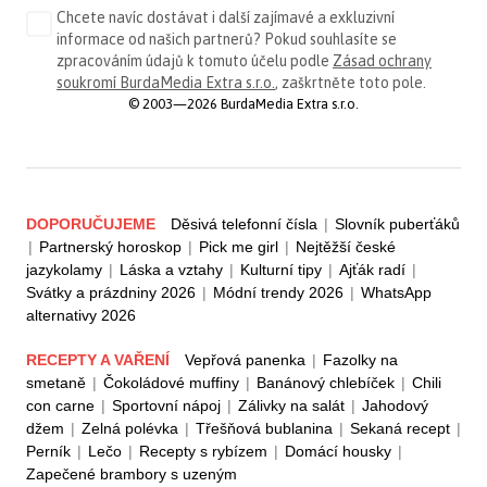
Chcete navíc dostávat i další zajímavé a exkluzivní
informace od našich partnerů? Pokud souhlasíte se
zpracováním údajů k tomuto účelu podle
Zásad ochrany
soukromí BurdaMedia Extra s.r.o.
, zaškrtněte toto pole.
© 2003—2026 BurdaMedia Extra s.r.o.
DOPORUČUJEME
Děsivá telefonní čísla
|
Slovník puberťáků
|
Partnerský horoskop
|
Pick me girl
|
Nejtěžší české
jazykolamy
|
Láska a vztahy
|
Kulturní tipy
|
Ajťák radí
|
Svátky a prázdniny 2026
|
Módní trendy 2026
|
WhatsApp
alternativy 2026
RECEPTY A VAŘENÍ
Vepřová panenka
|
Fazolky na
smetaně
|
Čokoládové muffiny
|
Banánový chlebíček
|
Chili
con carne
|
Sportovní nápoj
|
Zálivky na salát
|
Jahodový
džem
|
Zelná polévka
|
Třešňová bublanina
|
Sekaná recept
|
Perník
|
Lečo
|
Recepty s rybízem
|
Domácí housky
|
Zapečené brambory s uzeným