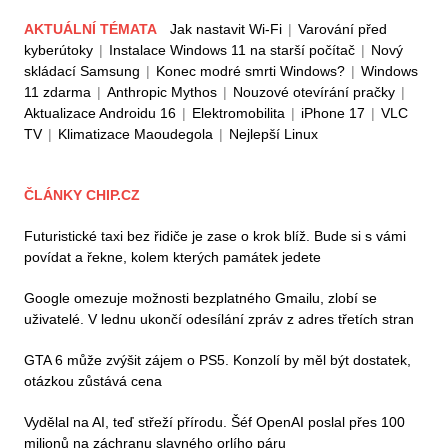
AKTUÁLNÍ TÉMATA
Jak nastavit Wi-Fi
|
Varování před
kyberútoky
|
Instalace Windows 11 na starší počítač
|
Nový
skládací Samsung
|
Konec modré smrti Windows?
|
Windows
11 zdarma
|
Anthropic Mythos
|
Nouzové otevírání pračky
|
Aktualizace Androidu 16
|
Elektromobilita
|
iPhone 17
|
VLC
TV
|
Klimatizace Maoudegola
|
Nejlepší Linux
ČLÁNKY CHIP.CZ
Futuristické taxi bez řidiče je zase o krok blíž. Bude si s vámi
povídat a řekne, kolem kterých památek jedete
Google omezuje možnosti bezplatného Gmailu, zlobí se
uživatelé. V lednu ukončí odesílání zpráv z adres třetích stran
GTA 6 může zvýšit zájem o PS5. Konzolí by měl být dostatek,
otázkou zůstává cena
Vydělal na AI, teď střeží přírodu. Šéf OpenAI poslal přes 100
milionů na záchranu slavného orlího páru