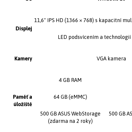
11,6" IPS HD (1366 × 768) s kapacitní mul
Displej
LED podsvícením a technologií
Kamery
VGA kamera
4 GB RAM
Paměť a
64 GB (eMMC)
úložiště
500 GB ASUS WebStorage
500 GB A
(zdarma na 2 roky)