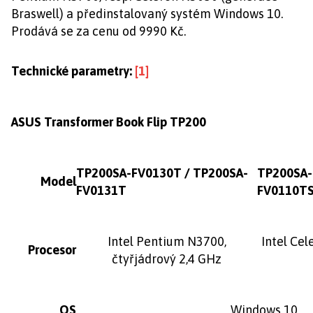
Braswell) a předinstalovaný systém Windows 10.
Prodává se za cenu od 9990 Kč.
Technické parametry:
[1]
ASUS Transformer Book Flip TP200
TP200SA-FV0130T / TP200SA-
TP200SA-
Model
FV0131T
FV0110T
Intel Pentium N3700,
Intel Ce
Procesor
čtyřjádrový 2,4 GHz
OS
Windows 10