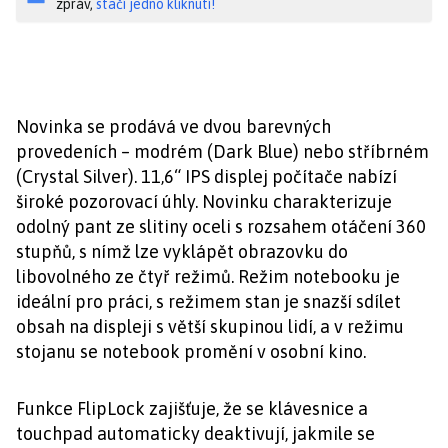
zpráv,
stačí jedno kliknutí!
Novinka se prodává ve dvou barevných
provedeních – modrém (Dark Blue) nebo stříbrném
(Crystal Silver). 11,6“ IPS displej počítače nabízí
široké pozorovací úhly. Novinku charakterizuje
odolný pant ze slitiny oceli s rozsahem otáčení 360
stupňů, s nímž lze vyklápět obrazovku do
libovolného ze čtyř režimů. Režim notebooku je
ideální pro práci, s režimem stan je snazší sdílet
obsah na displeji s větší skupinou lidí, a v režimu
stojanu se notebook promění v osobní kino.
Funkce FlipLock zajišťuje, že se klávesnice a
touchpad automaticky deaktivují, jakmile se