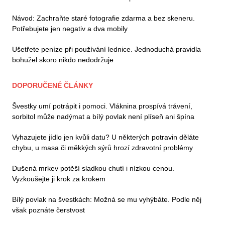
Návod: Zachraňte staré fotografie zdarma a bez skeneru.
Potřebujete jen negativ a dva mobily
Ušetřete peníze při používání lednice. Jednoduchá pravidla
bohužel skoro nikdo nedodržuje
DOPORUČENÉ ČLÁNKY
Švestky umí potrápit i pomoci. Vláknina prospívá trávení,
sorbitol může nadýmat a bílý povlak není plíseň ani špína
Vyhazujete jídlo jen kvůli datu? U některých potravin děláte
chybu, u masa či měkkých sýrů hrozí zdravotní problémy
Dušená mrkev potěší sladkou chutí i nízkou cenou.
Vyzkoušejte ji krok za krokem
Bílý povlak na švestkách: Možná se mu vyhýbáte. Podle něj
však poznáte čerstvost