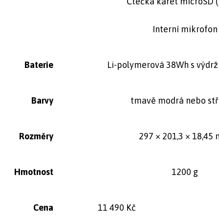
Čtečka karet microSD 
Interní mikrofon
Baterie
Li-polymerová 38Wh s výdrží
Barvy
tmavě modrá nebo stř
Rozměry
297 × 201,3 × 18,45
Hmotnost
1200 g
Cena
11 490 Kč