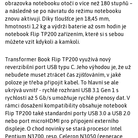
obrazovka notebooku otočí o více než 180 stupňů –
a následně se po návratu do režimu notebooku
znovu aktivují. Díky tloušťce jen 18,45 mm,
hmotnosti 1,2 kg a výdrži baterie až osm hodin je
notebook Flip TP200 zařízením, které si s sebou
můžete vzít kdykoli a kamkoli.
Transformer Book Flip TP200 využívá nový
reverzibilní port USB typu C. Jeho výhodou je, že už
nebudete muset ztrácet čas zjišťováním, v jaké
poloze je třeba připojit kabel. To hlavní se ale
ukrývá uvnitř - rychlé rozhraní USB 3.1 Gen 1 s
rychlostí až 5 Gb/s umožňuje rychlé přenosy dat. V
rámci dosažení kompatibility obsahuje notebook
Flip TP200 také standardní porty USB 3.0 a USB 2.0
nebo port microHDMI pro připojení externího
displeje. O chod novinky se stará procesor Intel
Pentium N3700, resp. Celeron N3050 (generace