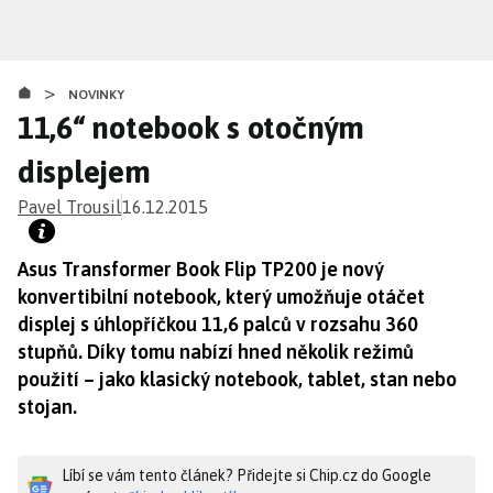
Přejít
k
hlavnímu
>
obsahu
NOVINKY
11,6“ notebook s otočným
displejem
Pavel Trousil
16.12.2015
Asus Transformer Book Flip TP200 je nový
konvertibilní notebook, který umožňuje otáčet
displej s úhlopříčkou 11,6 palců v rozsahu 360
stupňů. Díky tomu nabízí hned několik režimů
použití – jako klasický notebook, tablet, stan nebo
stojan.
Líbí se vám tento článek? Přidejte si Chip.cz do Google