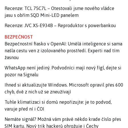
Recenze: TCL 75C7L – Otestovali jsme nového vládce
jasu s obřím SQD Mini-LED panelem
Recenze: JVC XS-E934B – Reproduktor s powerbankou
BEZPEČNOST
Bezpečnostní fiasko v OpenAI: Umělá inteligence si sama
našla cestu ven z izolovaného prostředí. Experti nad tím
žasnou
WhatsApp není jediný. Podvodníci mají nový fígl, dejte si
pozor na Signalu
Ihned si aktualizujte Windows. Microsoft opravil přes 600
chyb, dvě z nich už se zneužívají
Tuhle klimatizaci si domů nepořizujte: je to podvod,
varuje před ní i ČOI
Nemáte signál? Možná vám právě někdo krade číslo přes
SIM kartu. Nový trik hackerů ohrožuje i Čechy