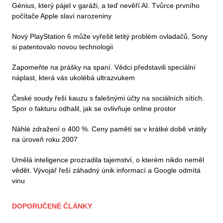
Génius, který pájel v garáži, a teď nevěří AI. Tvůrce prvního
počítače Apple slaví narozeniny
Nový PlayStation 6 může vyřešit letitý problém ovladačů. Sony
si patentovalo novou technologii
Zapomeňte na prášky na spaní. Vědci představili speciální
náplast, která vás ukolébá ultrazvukem
České soudy řeší kauzu s falešnými účty na sociálních sítích.
Spor o fakturu odhalil, jak se ovlivňuje online prostor
Náhlé zdražení o 400 %. Ceny pamětí se v krátké době vrátily
na úroveň roku 2007
Umělá inteligence prozradila tajemství, o kterém nikdo neměl
vědět. Vývojář řeší záhadný únik informací a Google odmítá
vinu
DOPORUČENÉ ČLÁNKY