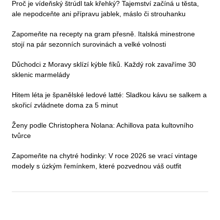
Proč je vídeňský štrúdl tak křehký? Tajemství začíná u těsta,
ale nepodceňte ani přípravu jablek, máslo či strouhanku
Zapomeňte na recepty na gram přesně. Italská minestrone
stojí na pár sezonních surovinách a velké volnosti
Důchodci z Moravy sklízí kýble fíků. Každý rok zavaříme 30
sklenic marmelády
Hitem léta je španělské ledové latté: Sladkou kávu se salkem a
skořicí zvládnete doma za 5 minut
Ženy podle Christophera Nolana: Achillova pata kultovního
tvůrce
Zapomeňte na chytré hodinky: V roce 2026 se vrací vintage
modely s úzkým řemínkem, které pozvednou váš outfit