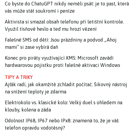
Co byste do ChatuGPT nikdy neměli psát: je to past, která
vás může stát soukromí i peníze
Aktivista si smazal obsah telefonu při letištní kontrole.
Využil tísňové heslo a teď mu hrozí vězení
Falešné SMS od dětí: Jsou prázdniny a podvod „Ahoj
mami“ si zase vybírá daň
Konec pro piráty využívající KMS: Microsoft zavádí
hardwarovou pojistku proti falešné aktivaci Windows
TIPY A TRIKY
Ajťák radí, jak okamžitě zchladit počítač. Šikovný nástroj
na snížení teploty je zdarma
Elektrokolo vs. klasické kolo: Velký duel s ohledem na
klouby, kolena a záda
Odolnost IP68, IP67 nebo IPx8: znamená to, že je váš
telefon opravdu vodotěsný?