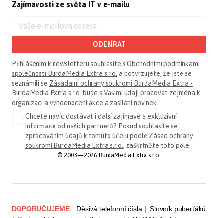
Zajímavosti ze světa IT v e-mailu
ODEBÍRAT
Přihlášením k newsletteru souhlasíte s
Obchodními podmínkami
společnosti BurdaMedia Extra s.r.o.
a potvrzujete, že jste se
seznámili se
Zásadami ochrany soukromí BurdaMedia Extra -
BurdaMedia Extra s.r.o.
bude s Vašimi údaji pracovat zejména k
organizaci a vyhodnocení akce a zasílání novinek.
Chcete navíc dostávat i další zajímavé a exkluzivní
informace od našich partnerů? Pokud souhlasíte se
zpracováním údajů k tomuto účelu podle
Zásad ochrany
soukromí BurdaMedia Extra s.r.o.
, zaškrtněte toto pole.
© 2003—2026 BurdaMedia Extra s.r.o.
DOPORUČUJEME
Děsivá telefonní čísla
|
Slovník puberťáků