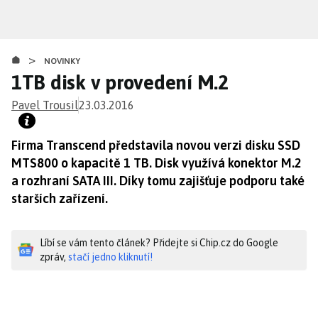
Přejít
k
hlavnímu
>
obsahu
NOVINKY
1TB disk v provedení M.2
Pavel Trousil
23.03.2016
Firma Transcend představila novou verzi disku SSD
MTS800 o kapacitě 1 TB. Disk využívá konektor M.2
a rozhraní SATA III. Díky tomu zajišťuje podporu také
starších zařízení.
Líbí se vám tento článek? Přidejte si Chip.cz do Google
zpráv,
stačí jedno kliknutí!