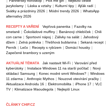
|
Partnerský horoskop
|
Pick me girl
|
Nejtěžší české
jazykolamy
|
Láska a vztahy
|
Kulturní tipy
|
Ajťák radí
|
Svátky a prázdniny 2026
|
Módní trendy 2026
|
WhatsApp
alternativy 2026
RECEPTY A VAŘENÍ
Vepřová panenka
|
Fazolky na
smetaně
|
Čokoládové muffiny
|
Banánový chlebíček
|
Chili
con carne
|
Sportovní nápoj
|
Zálivky na salát
|
Jahodový
džem
|
Zelná polévka
|
Třešňová bublanina
|
Sekaná recept
|
Perník
|
Lečo
|
Recepty s rybízem
|
Domácí housky
|
Zapečené brambory s uzeným
AKTUÁLNÍ TÉMATA
Jak nastavit Wi-Fi
|
Varování před
kyberútoky
|
Instalace Windows 11 na starší počítač
|
Nový
skládací Samsung
|
Konec modré smrti Windows?
|
Windows
11 zdarma
|
Anthropic Mythos
|
Nouzové otevírání pračky
|
Aktualizace Androidu 16
|
Elektromobilita
|
iPhone 17
|
VLC
TV
|
Klimatizace Maoudegola
|
Nejlepší Linux
ČLÁNKY CHIP.CZ