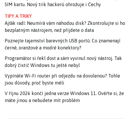
SIM kartu. Nový trik hackerů ohrožuje i Čechy
TIPY A TRIKY
Ajťák radí: Neumírá vám náhodou disk? Zkontrolujte si ho
bezplatným nástrojem, než přijdete o data
Poznejte tajemství barevných USB portů: Co znamenají
černé, oranžové a modré konektory?
Programátor si řekl dost a sám vyvinul nový nástroj. Tak
dobrý čistič Windows tu ještě nebyl
Vypínáte Wi-Fi router při odjezdu na dovolenou? Tohle
jsou důvody, proč byste měli
V říjnu 2026 končí jedna verze Windows 11. Ověřte si, že
máte jinou a nebudete mít problém