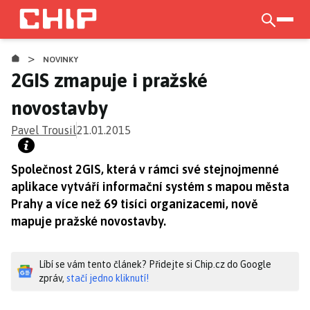
Přejít
k
otevří
hlavnímu
>
obsahu
NOVINKY
2GIS zmapuje i pražské
novostavby
Pavel Trousil
21.01.2015
Společnost 2GIS, která v rámci své stejnojmenné
aplikace vytváří informační systém s mapou města
Prahy a více než 69 tisíci organizacemi, nově
mapuje pražské novostavby.
Líbí se vám tento článek? Přidejte si Chip.cz do Google
zpráv,
stačí jedno kliknutí!