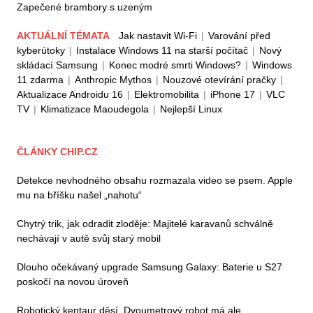
Zapečené brambory s uzeným
AKTUÁLNÍ TÉMATA
Jak nastavit Wi-Fi
|
Varování před
kyberútoky
|
Instalace Windows 11 na starší počítač
|
Nový
skládací Samsung
|
Konec modré smrti Windows?
|
Windows
11 zdarma
|
Anthropic Mythos
|
Nouzové otevírání pračky
|
Aktualizace Androidu 16
|
Elektromobilita
|
iPhone 17
|
VLC
TV
|
Klimatizace Maoudegola
|
Nejlepší Linux
ČLÁNKY CHIP.CZ
Detekce nevhodného obsahu rozmazala video se psem. Apple
mu na bříšku našel „nahotu“
Chytrý trik, jak odradit zloděje: Majitelé karavanů schválně
nechávají v autě svůj starý mobil
Dlouho očekávaný upgrade Samsung Galaxy: Baterie u S27
poskočí na novou úroveň
Robotický kentaur děsí. Dvoumetrový robot má ale