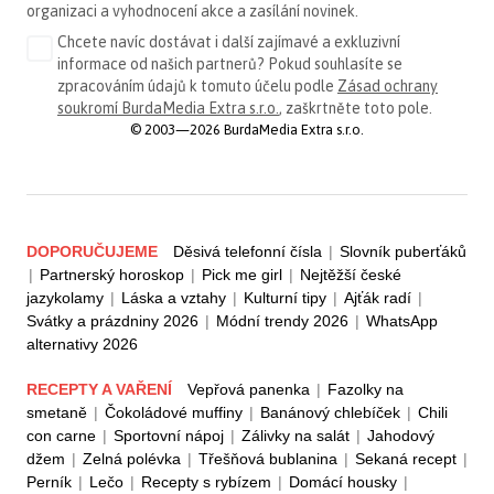
organizaci a vyhodnocení akce a zasílání novinek.
Chcete navíc dostávat i další zajímavé a exkluzivní
informace od našich partnerů? Pokud souhlasíte se
zpracováním údajů k tomuto účelu podle
Zásad ochrany
soukromí BurdaMedia Extra s.r.o.
, zaškrtněte toto pole.
© 2003—2026 BurdaMedia Extra s.r.o.
DOPORUČUJEME
Děsivá telefonní čísla
|
Slovník puberťáků
|
Partnerský horoskop
|
Pick me girl
|
Nejtěžší české
jazykolamy
|
Láska a vztahy
|
Kulturní tipy
|
Ajťák radí
|
Svátky a prázdniny 2026
|
Módní trendy 2026
|
WhatsApp
alternativy 2026
RECEPTY A VAŘENÍ
Vepřová panenka
|
Fazolky na
smetaně
|
Čokoládové muffiny
|
Banánový chlebíček
|
Chili
con carne
|
Sportovní nápoj
|
Zálivky na salát
|
Jahodový
džem
|
Zelná polévka
|
Třešňová bublanina
|
Sekaná recept
|
Perník
|
Lečo
|
Recepty s rybízem
|
Domácí housky
|