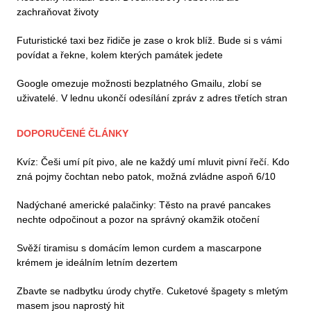
zachraňovat životy
Futuristické taxi bez řidiče je zase o krok blíž. Bude si s vámi
povídat a řekne, kolem kterých památek jedete
Google omezuje možnosti bezplatného Gmailu, zlobí se
uživatelé. V lednu ukončí odesílání zpráv z adres třetích stran
DOPORUČENÉ ČLÁNKY
Kvíz: Češi umí pít pivo, ale ne každý umí mluvit pivní řečí. Kdo
zná pojmy čochtan nebo patok, možná zvládne aspoň 6/10
Nadýchané americké palačinky: Těsto na pravé pancakes
nechte odpočinout a pozor na správný okamžik otočení
Svěží tiramisu s domácím lemon curdem a mascarpone
krémem je ideálním letním dezertem
Zbavte se nadbytku úrody chytře. Cuketové špagety s mletým
masem jsou naprostý hit