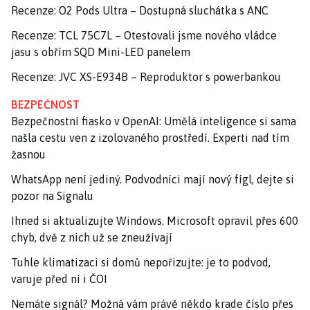
Recenze: O2 Pods Ultra – Dostupná sluchátka s ANC
Recenze: TCL 75C7L – Otestovali jsme nového vládce
jasu s obřím SQD Mini-LED panelem
Recenze: JVC XS-E934B – Reproduktor s powerbankou
BEZPEČNOST
Bezpečnostní fiasko v OpenAI: Umělá inteligence si sama
našla cestu ven z izolovaného prostředí. Experti nad tím
žasnou
WhatsApp není jediný. Podvodníci mají nový fígl, dejte si
pozor na Signalu
Ihned si aktualizujte Windows. Microsoft opravil přes 600
chyb, dvě z nich už se zneužívají
Tuhle klimatizaci si domů nepořizujte: je to podvod,
varuje před ní i ČOI
Nemáte signál? Možná vám právě někdo krade číslo přes