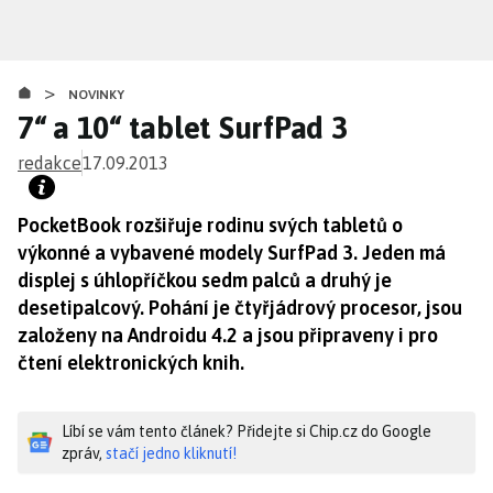
Přejít
k
hlavnímu
>
obsahu
NOVINKY
7“ a 10“ tablet SurfPad 3
redakce
17.09.2013
PocketBook rozšiřuje rodinu svých tabletů o
výkonné a vybavené modely SurfPad 3. Jeden má
displej s úhlopříčkou sedm palců a druhý je
desetipalcový. Pohání je čtyřjádrový procesor, jsou
založeny na Androidu 4.2 a jsou připraveny i pro
čtení elektronických knih.
Líbí se vám tento článek? Přidejte si Chip.cz do Google
zpráv,
stačí jedno kliknutí!