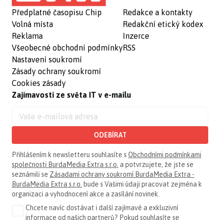
Předplatné časopisu Chip
Redakce a kontakty
Volná místa
Redakční etický kodex
Reklama
Inzerce
Všeobecné obchodní podmínky
RSS
Nastavení soukromí
Zásady ochrany soukromí
Cookies zásady
Zajímavosti ze světa IT v e-mailu
ODEBÍRAT
Přihlášením k newsletteru souhlasíte s
Obchodními podmínkami
společnosti BurdaMedia Extra s.r.o.
a potvrzujete, že jste se
seznámili se
Zásadami ochrany soukromí BurdaMedia Extra -
BurdaMedia Extra s.r.o.
bude s Vašimi údaji pracovat zejména k
organizaci a vyhodnocení akce a zasílání novinek.
Chcete navíc dostávat i další zajímavé a exkluzivní
informace od našich partnerů? Pokud souhlasíte se