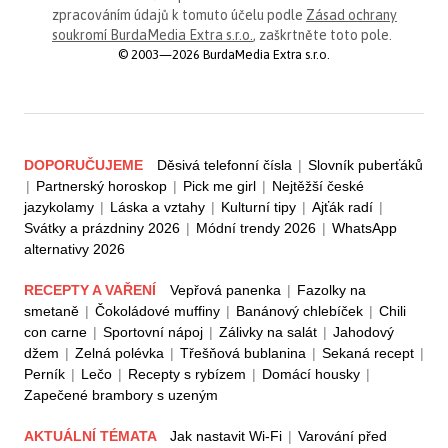
zpracováním údajů k tomuto účelu podle
Zásad ochrany
soukromí BurdaMedia Extra s.r.o.
, zaškrtněte toto pole.
© 2003—2026 BurdaMedia Extra s.r.o.
DOPORUČUJEME
Děsivá telefonní čísla
|
Slovník puberťáků
|
Partnerský horoskop
|
Pick me girl
|
Nejtěžší české
jazykolamy
|
Láska a vztahy
|
Kulturní tipy
|
Ajťák radí
|
Svátky a prázdniny 2026
|
Módní trendy 2026
|
WhatsApp
alternativy 2026
RECEPTY A VAŘENÍ
Vepřová panenka
|
Fazolky na
smetaně
|
Čokoládové muffiny
|
Banánový chlebíček
|
Chili
con carne
|
Sportovní nápoj
|
Zálivky na salát
|
Jahodový
džem
|
Zelná polévka
|
Třešňová bublanina
|
Sekaná recept
|
Perník
|
Lečo
|
Recepty s rybízem
|
Domácí housky
|
Zapečené brambory s uzeným
AKTUÁLNÍ TÉMATA
Jak nastavit Wi-Fi
|
Varování před