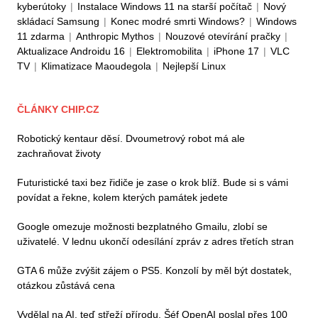
kyberútoky
|
Instalace Windows 11 na starší počítač
|
Nový
skládací Samsung
|
Konec modré smrti Windows?
|
Windows
11 zdarma
|
Anthropic Mythos
|
Nouzové otevírání pračky
|
Aktualizace Androidu 16
|
Elektromobilita
|
iPhone 17
|
VLC
TV
|
Klimatizace Maoudegola
|
Nejlepší Linux
ČLÁNKY CHIP.CZ
Robotický kentaur děsí. Dvoumetrový robot má ale
zachraňovat životy
Futuristické taxi bez řidiče je zase o krok blíž. Bude si s vámi
povídat a řekne, kolem kterých památek jedete
Google omezuje možnosti bezplatného Gmailu, zlobí se
uživatelé. V lednu ukončí odesílání zpráv z adres třetích stran
GTA 6 může zvýšit zájem o PS5. Konzolí by měl být dostatek,
otázkou zůstává cena
Vydělal na AI, teď střeží přírodu. Šéf OpenAI poslal přes 100