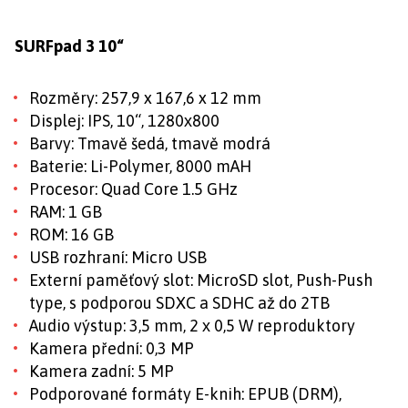
SURFpad 3 10“
Rozměry: 257,9 x 167,6 x 12 mm
Displej: IPS, 10“, 1280х800
Barvy: Tmavě šedá, tmavě modrá
Baterie: Li-Polymer, 8000 mAH
Procesor: Quad Core 1.5 GHz
RAM: 1 GB
ROM: 16 GB
USB rozhraní: Micro USB
Externí paměťový slot: MicroSD slot, Push-Push
type, s podporou SDXC a SDHC až do 2TB
Audio výstup: 3,5 mm, 2 х 0,5 W reproduktory
Kamera přední: 0,3 MP
Kamera zadní: 5 MP
Podporované formáty E-knih: EPUB (DRM),