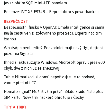
jasu s obřím SQD Mini-LED panelem
Recenze: JVC XS-E934B – Reproduktor s powerbankou
BEZPEČNOST
Bezpečnostní fiasko v OpenAI: Umělá inteligence si sama
našla cestu ven z izolovaného prostředí. Experti nad tím
žasnou
WhatsApp není jediný. Podvodníci mají nový fígl, dejte si
pozor na Signalu
Ihned si aktualizujte Windows. Microsoft opravil přes 600
chyb, dvě z nich už se zneužívají
Tuhle klimatizaci si domů nepořizujte: je to podvod,
varuje před ní i ČOI
Nemáte signál? Možná vám právě někdo krade číslo přes
SIM kartu. Nový trik hackerů ohrožuje i Čechy
TIPY A TRIKY