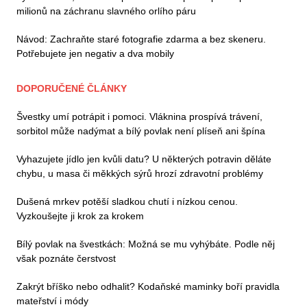
milionů na záchranu slavného orlího páru
Návod: Zachraňte staré fotografie zdarma a bez skeneru.
Potřebujete jen negativ a dva mobily
DOPORUČENÉ ČLÁNKY
Švestky umí potrápit i pomoci. Vláknina prospívá trávení,
sorbitol může nadýmat a bílý povlak není plíseň ani špína
Vyhazujete jídlo jen kvůli datu? U některých potravin děláte
chybu, u masa či měkkých sýrů hrozí zdravotní problémy
Dušená mrkev potěší sladkou chutí i nízkou cenou.
Vyzkoušejte ji krok za krokem
Bílý povlak na švestkách: Možná se mu vyhýbáte. Podle něj
však poznáte čerstvost
Zakrýt bříško nebo odhalit? Kodaňské maminky boří pravidla
mateřství i módy