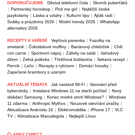
DOPORUČUJEME
Děsivá telefonní čísla
|
Slovník puberťáků
|
Partnerský horoskop
|
Pick me girl
|
Nejtěžší české
jazykolamy
|
Láska a vztahy
|
Kulturní tipy
|
Ajťák radí
|
Svátky a prázdniny 2026
|
Módní trendy 2026
|
WhatsApp
alternativy 2026
RECEPTY A VAŘENÍ
Vepřová panenka
|
Fazolky na
smetaně
|
Čokoládové muffiny
|
Banánový chlebíček
|
Chili
con carne
|
Sportovní nápoj
|
Zálivky na salát
|
Jahodový
džem
|
Zelná polévka
|
Třešňová bublanina
|
Sekaná recept
|
Perník
|
Lečo
|
Recepty s rybízem
|
Domácí housky
|
Zapečené brambory s uzeným
AKTUÁLNÍ TÉMATA
Jak nastavit Wi-Fi
|
Varování před
kyberútoky
|
Instalace Windows 11 na starší počítač
|
Nový
skládací Samsung
|
Konec modré smrti Windows?
|
Windows
11 zdarma
|
Anthropic Mythos
|
Nouzové otevírání pračky
|
Aktualizace Androidu 16
|
Elektromobilita
|
iPhone 17
|
VLC
TV
|
Klimatizace Maoudegola
|
Nejlepší Linux
ČLÁNKY CHIP.CZ