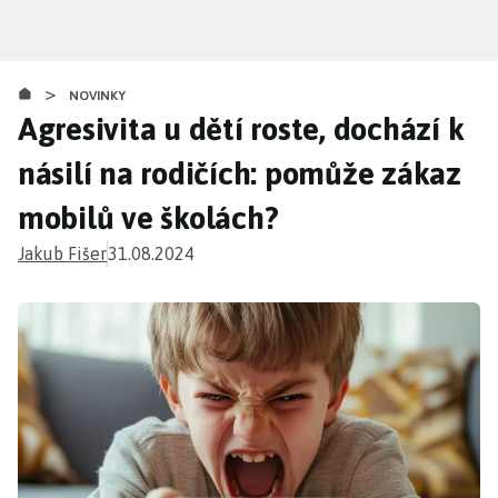
Přejít
k
hlavnímu
>
obsahu
NOVINKY
Agresivita u dětí roste, dochází k
násilí na rodičích: pomůže zákaz
mobilů ve školách?
Jakub Fišer
31.08.2024