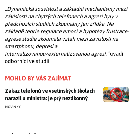
„Dynamická souvislost a základní mechanismy mezi
závislostí na chytrých telefonech a agresí byly v
předchozích studiích zkoumány jen zřídka. Na
základě teorie regulace emocí a hypotézy frustrace-
agrese studie zkoumala vztah mezi závislostí na
smartphonu, depresí a
internalizovanou/externalizovanou agresí,“
uvádí
odborníci ve studii.
MOHLO BY VÁS ZAJÍMAT
Zákaz telefonů ve vsetínských školách narazil u minis
Zákaz telefonů ve vsetínských školách
narazil u ministra: je prý nezákonný
NOVINKY