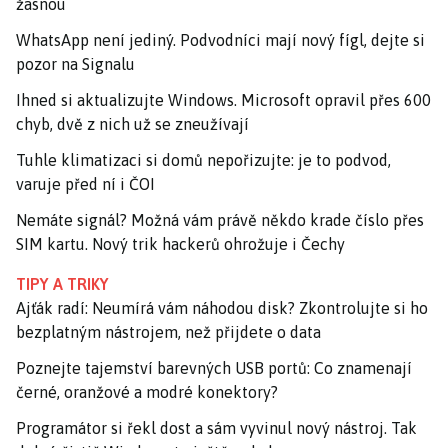
žasnou
WhatsApp není jediný. Podvodníci mají nový fígl, dejte si
pozor na Signalu
Ihned si aktualizujte Windows. Microsoft opravil přes 600
chyb, dvě z nich už se zneužívají
Tuhle klimatizaci si domů nepořizujte: je to podvod,
varuje před ní i ČOI
Nemáte signál? Možná vám právě někdo krade číslo přes
SIM kartu. Nový trik hackerů ohrožuje i Čechy
TIPY A TRIKY
Ajťák radí: Neumírá vám náhodou disk? Zkontrolujte si ho
bezplatným nástrojem, než přijdete o data
Poznejte tajemství barevných USB portů: Co znamenají
černé, oranžové a modré konektory?
Programátor si řekl dost a sám vyvinul nový nástroj. Tak