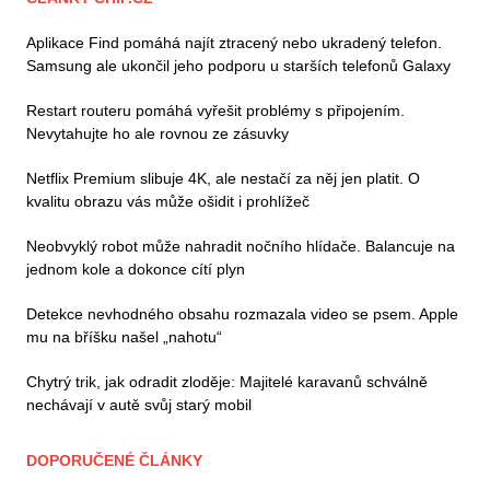
Aplikace Find pomáhá najít ztracený nebo ukradený telefon.
Samsung ale ukončil jeho podporu u starších telefonů Galaxy
Restart routeru pomáhá vyřešit problémy s připojením.
Nevytahujte ho ale rovnou ze zásuvky
Netflix Premium slibuje 4K, ale nestačí za něj jen platit. O
kvalitu obrazu vás může ošidit i prohlížeč
Neobvyklý robot může nahradit nočního hlídače. Balancuje na
jednom kole a dokonce cítí plyn
Detekce nevhodného obsahu rozmazala video se psem. Apple
mu na bříšku našel „nahotu“
Chytrý trik, jak odradit zloděje: Majitelé karavanů schválně
nechávají v autě svůj starý mobil
DOPORUČENÉ ČLÁNKY