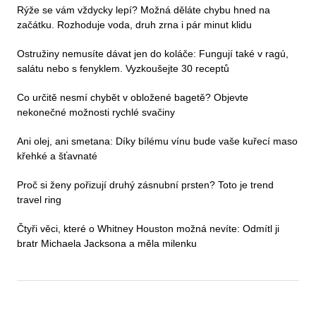
Rýže se vám vždycky lepí? Možná děláte chybu hned na
začátku. Rozhoduje voda, druh zrna i pár minut klidu
Ostružiny nemusíte dávat jen do koláče: Fungují také v ragú,
salátu nebo s fenyklem. Vyzkoušejte 30 receptů
Co určitě nesmí chybět v obložené bagetě? Objevte
nekonečné možnosti rychlé svačiny
Ani olej, ani smetana: Díky bílému vínu bude vaše kuřecí maso
křehké a šťavnaté
Proč si ženy pořizují druhý zásnubní prsten? Toto je trend
travel ring
Čtyři věci, které o Whitney Houston možná nevíte: Odmítl ji
bratr Michaela Jacksona a měla milenku