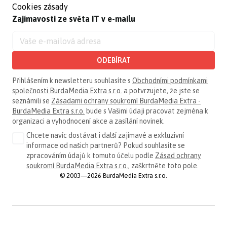
Cookies zásady
Zajímavosti ze světa IT v e-mailu
ODEBÍRAT
Přihlášením k newsletteru souhlasíte s
Obchodními podmínkami
společnosti BurdaMedia Extra s.r.o.
a potvrzujete, že jste se
seznámili se
Zásadami ochrany soukromí BurdaMedia Extra -
BurdaMedia Extra s.r.o.
bude s Vašimi údaji pracovat zejména k
organizaci a vyhodnocení akce a zasílání novinek.
Chcete navíc dostávat i další zajímavé a exkluzivní
informace od našich partnerů? Pokud souhlasíte se
zpracováním údajů k tomuto účelu podle
Zásad ochrany
soukromí BurdaMedia Extra s.r.o.
, zaškrtněte toto pole.
© 2003—2026 BurdaMedia Extra s.r.o.