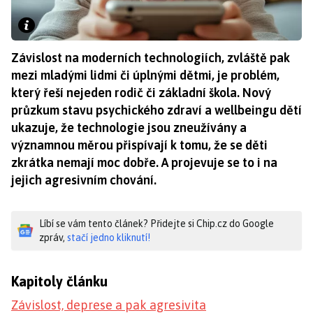
Závislost na moderních technologiích, zvláště pak
mezi mladými lidmi či úplnými dětmi, je problém,
který řeší nejeden rodič či základní škola. Nový
průzkum stavu psychického zdraví a wellbeingu dětí
ukazuje, že technologie jsou zneužívány a
významnou měrou přispívají k tomu, že se děti
zkrátka nemají moc dobře. A projevuje se to i na
jejich agresivním chování.
Líbí se vám tento článek? Přidejte si Chip.cz do Google
zpráv,
stačí jedno kliknutí!
Kapitoly článku
Závislost, deprese a pak agresivita