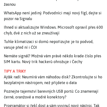
žasnou
WhatsApp není jediný. Podvodníci mají nový fígl, dejte si
pozor na Signalu
Ihned si aktualizujte Windows. Microsoft opravil přes 600
chyb, dvě z nich už se zneužívají
Tuhle klimatizaci si domů nepořizujte: je to podvod,
varuje před ní i ČOI
Nemáte signál? Možná vám právě někdo krade číslo přes
SIM kartu. Nový trik hackerů ohrožuje i Čechy
TIPY A TRIKY
Ajťák radí: Neumírá vám náhodou disk? Zkontrolujte si ho
bezplatným nástrojem, než přijdete o data
Poznejte tajemství barevných USB portů: Co znamenají
černé, oranžové a modré konektory?
Programátor si řekl dost a sám vyvinul nový nástroj. Tak