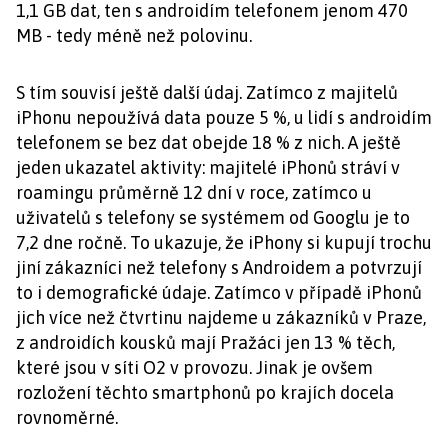
1,1 GB dat, ten s androidím telefonem jenom 470
MB - tedy méně než polovinu.
S tím souvisí ještě další údaj. Zatímco z majitelů
iPhonu nepoužívá data pouze 5 %, u lidí s androidím
telefonem se bez dat obejde 18 % z nich. A ještě
jeden ukazatel aktivity: majitelé iPhonů stráví v
roamingu průměrně 12 dní v roce, zatímco u
uživatelů s telefony se systémem od Googlu je to
7,2 dne ročně. To ukazuje, že iPhony si kupují trochu
jiní zákazníci než telefony s Androidem a potvrzují
to i demografické údaje. Zatímco v případě iPhonů
jich více než čtvrtinu najdeme u zákazníků v Praze,
z androidích kousků mají Pražáci jen 13 % těch,
které jsou v síti O2 v provozu. Jinak je ovšem
rozložení těchto smartphonů po krajích docela
rovnoměrné.