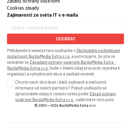
Zásady ochrany soukromí
Cookies zásady
Zajímavosti ze světa IT v e-mailu
ODEBÍRAT
Přihlášením k newsletteru souhlasíte s
Obchodními podmínkami
společnosti BurdaMedia Extra s.r.o.
a potvrzujete, že jste se
seznámili se
Zásadami ochrany soukromí BurdaMedia Extra -
BurdaMedia Extra s.r.o.
bude s Vašimi údaji pracovat zejména k
organizaci a vyhodnocení akce a zasílání novinek.
Chcete navíc dostávat i další zajímavé a exkluzivní
informace od našich partnerů? Pokud souhlasíte se
zpracováním údajů k tomuto účelu podle
Zásad ochrany
soukromí BurdaMedia Extra s.r.o.
, zaškrtněte toto pole.
© 2003—2026 BurdaMedia Extra s.r.o.