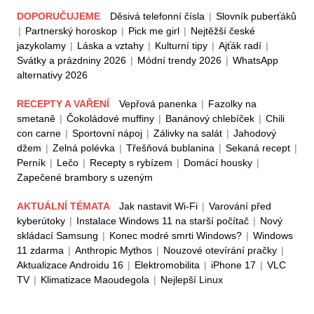
DOPORUČUJEME
Děsivá telefonní čísla
|
Slovník puberťáků
|
Partnerský horoskop
|
Pick me girl
|
Nejtěžší české
jazykolamy
|
Láska a vztahy
|
Kulturní tipy
|
Ajťák radí
|
Svátky a prázdniny 2026
|
Módní trendy 2026
|
WhatsApp
alternativy 2026
RECEPTY A VAŘENÍ
Vepřová panenka
|
Fazolky na
smetaně
|
Čokoládové muffiny
|
Banánový chlebíček
|
Chili
con carne
|
Sportovní nápoj
|
Zálivky na salát
|
Jahodový
džem
|
Zelná polévka
|
Třešňová bublanina
|
Sekaná recept
|
Perník
|
Lečo
|
Recepty s rybízem
|
Domácí housky
|
Zapečené brambory s uzeným
AKTUÁLNÍ TÉMATA
Jak nastavit Wi-Fi
|
Varování před
kyberútoky
|
Instalace Windows 11 na starší počítač
|
Nový
skládací Samsung
|
Konec modré smrti Windows?
|
Windows
11 zdarma
|
Anthropic Mythos
|
Nouzové otevírání pračky
|
Aktualizace Androidu 16
|
Elektromobilita
|
iPhone 17
|
VLC
TV
|
Klimatizace Maoudegola
|
Nejlepší Linux