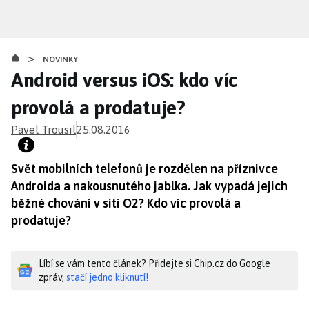
Přejít
k
hlavnímu
>
obsahu
NOVINKY
Android versus iOS: kdo víc
provolá a prodatuje?
Pavel Trousil
25.08.2016
Svět mobilních telefonů je rozdělen na příznivce
Androida a nakousnutého jablka. Jak vypadá jejich
běžné chování v síti O2? Kdo víc provolá a
prodatuje?
Líbí se vám tento článek? Přidejte si Chip.cz do Google
zpráv,
stačí jedno kliknutí!