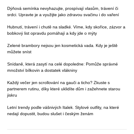
Dýňová semínka nevyhazujte, prospívají vlasům, trávení či
srdci. Upravte je a využijte jako zdravou svačinu i do vaření
Hubnutí, trávení i chutě na sladké. Víme, kdy skořice, zázvor a
bobkový list opravdu pomáhají a kdy jde o mýty
Zelené brambory nejsou jen kosmetická vada. Kdy je ještě
můžete sníst
Snídaně, která zasytí na celé dopoledne: Pomůže správné
množství bílkovin a dostatek vlákniny
Každý večer jen scrollování na gauči a ticho? Zkuste s
partnerem rutinu, díky které uklidíte dům i zažehnete starou
jiskru
Letní trendy podle vášnivých Italek. Stylové outfity, na které
nedají dopustit, budou slušet i českým ženám