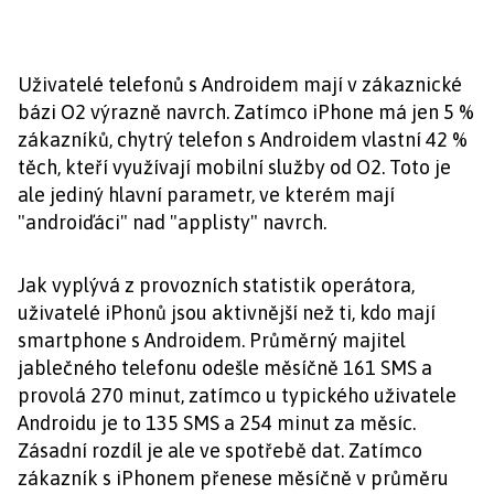
Uživatelé telefonů s Androidem mají v zákaznické
bázi O2 výrazně navrch. Zatímco iPhone má jen 5 %
zákazníků, chytrý telefon s Androidem vlastní 42 %
těch, kteří využívají mobilní služby od O2. Toto je
ale jediný hlavní parametr, ve kterém mají
"androiďáci" nad "applisty" navrch.
Jak vyplývá z provozních statistik operátora,
uživatelé iPhonů jsou aktivnější než ti, kdo mají
smartphone s Androidem. Průměrný majitel
jablečného telefonu odešle měsíčně 161 SMS a
provolá 270 minut, zatímco u typického uživatele
Androidu je to 135 SMS a 254 minut za měsíc.
Zásadní rozdíl je ale ve spotřebě dat. Zatímco
zákazník s iPhonem přenese měsíčně v průměru