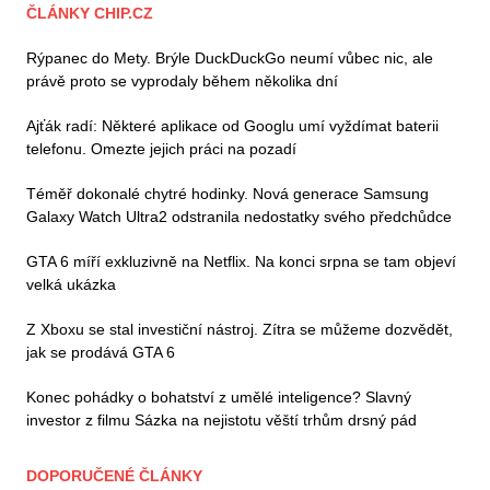
ČLÁNKY CHIP.CZ
Rýpanec do Mety. Brýle DuckDuckGo neumí vůbec nic, ale
právě proto se vyprodaly během několika dní
Ajťák radí: Některé aplikace od Googlu umí vyždímat baterii
telefonu. Omezte jejich práci na pozadí
Téměř dokonalé chytré hodinky. Nová generace Samsung
Galaxy Watch Ultra2 odstranila nedostatky svého předchůdce
GTA 6 míří exkluzivně na Netflix. Na konci srpna se tam objeví
velká ukázka
Z Xboxu se stal investiční nástroj. Zítra se můžeme dozvědět,
jak se prodává GTA 6
Konec pohádky o bohatství z umělé inteligence? Slavný
investor z filmu Sázka na nejistotu věští trhům drsný pád
DOPORUČENÉ ČLÁNKY