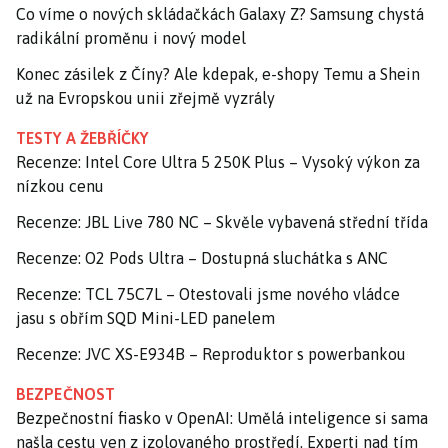
Co víme o nových skládačkách Galaxy Z? Samsung chystá
radikální proměnu i nový model
Konec zásilek z Číny? Ale kdepak, e-shopy Temu a Shein
už na Evropskou unii zřejmě vyzrály
TESTY A ŽEBŘÍČKY
Recenze: Intel Core Ultra 5 250K Plus – Vysoký výkon za
nízkou cenu
Recenze: JBL Live 780 NC – Skvěle vybavená střední třída
Recenze: O2 Pods Ultra – Dostupná sluchátka s ANC
Recenze: TCL 75C7L – Otestovali jsme nového vládce
jasu s obřím SQD Mini-LED panelem
Recenze: JVC XS-E934B – Reproduktor s powerbankou
BEZPEČNOST
Bezpečnostní fiasko v OpenAI: Umělá inteligence si sama
našla cestu ven z izolovaného prostředí. Experti nad tím