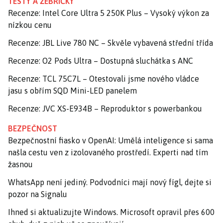
TESTY A ŽEBŘÍČKY
Recenze: Intel Core Ultra 5 250K Plus – Vysoký výkon za
nízkou cenu
Recenze: JBL Live 780 NC – Skvěle vybavená střední třída
Recenze: O2 Pods Ultra – Dostupná sluchátka s ANC
Recenze: TCL 75C7L – Otestovali jsme nového vládce
jasu s obřím SQD Mini-LED panelem
Recenze: JVC XS-E934B – Reproduktor s powerbankou
BEZPEČNOST
Bezpečnostní fiasko v OpenAI: Umělá inteligence si sama
našla cestu ven z izolovaného prostředí. Experti nad tím
žasnou
WhatsApp není jediný. Podvodníci mají nový fígl, dejte si
pozor na Signalu
Ihned si aktualizujte Windows. Microsoft opravil přes 600