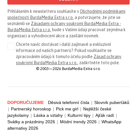
Přihlášením k newsletteru souhlasíte s
Obchodními podmínkami
společnosti BurdaMedia Extra s.r.o.
a potvrzujete, že jste se
seznámili se
Zásadami ochrany soukromí BurdaMedia Extra -
BurdaMedia Extra s.r.o.
bude s Vašimi údaji pracovat zejména k
organizaci a vyhodnocení akce a zasílání novinek.
Chcete navíc dostávat i další zajímavé a exkluzivní
informace od našich partnerů? Pokud souhlasíte se
zpracováním údajů k tomuto účelu podle
Zásad ochrany
soukromí BurdaMedia Extra s.r.o.
, zaškrtněte toto pole.
© 2003—2026 BurdaMedia Extra s.r.o.
DOPORUČUJEME
Děsivá telefonní čísla
|
Slovník puberťáků
|
Partnerský horoskop
|
Pick me girl
|
Nejtěžší české
jazykolamy
|
Láska a vztahy
|
Kulturní tipy
|
Ajťák radí
|
Svátky a prázdniny 2026
|
Módní trendy 2026
|
WhatsApp
alternativy 2026