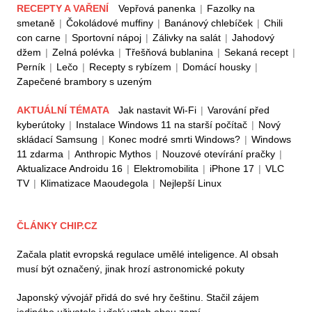
RECEPTY A VAŘENÍ
Vepřová panenka
|
Fazolky na
smetaně
|
Čokoládové muffiny
|
Banánový chlebíček
|
Chili
con carne
|
Sportovní nápoj
|
Zálivky na salát
|
Jahodový
džem
|
Zelná polévka
|
Třešňová bublanina
|
Sekaná recept
|
Perník
|
Lečo
|
Recepty s rybízem
|
Domácí housky
|
Zapečené brambory s uzeným
AKTUÁLNÍ TÉMATA
Jak nastavit Wi-Fi
|
Varování před
kyberútoky
|
Instalace Windows 11 na starší počítač
|
Nový
skládací Samsung
|
Konec modré smrti Windows?
|
Windows
11 zdarma
|
Anthropic Mythos
|
Nouzové otevírání pračky
|
Aktualizace Androidu 16
|
Elektromobilita
|
iPhone 17
|
VLC
TV
|
Klimatizace Maoudegola
|
Nejlepší Linux
ČLÁNKY CHIP.CZ
Začala platit evropská regulace umělé inteligence. AI obsah
musí být označený, jinak hrozí astronomické pokuty
Japonský vývojář přidá do své hry češtinu. Stačil zájem
jediného uživatele i vřelý vztah obou zemí