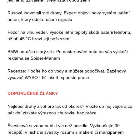
Rusové inovovali své drony. Expert objevil nový systém ladění
antén, který odolá rušení signálu
Pozor na vlnu veder. Vysoké letní teploty škodí baterii telefonu,
už při 45 °C hrozí její poškození
BMW porušilo starý slib. Po nastartování auta na vás vyskočí
reklama se Spider-Manem
Recenze: Hodíte ho do vody a můžete odpočívat. Bazénový
vysavač WYBOT B1 ušetří spoustu práce
DOPORUČENÉ ČLÁNKY
Nejlepší druhý život pro lák od okurek? Vložte do něj vejce a za
pár dní získáte výraznou chuťovku bez práce
Švestková sezona nabízí víc než povidla. Vyzkoušejte 30
receptů, v nichž si švestky rozumí s mákem či marcipánem