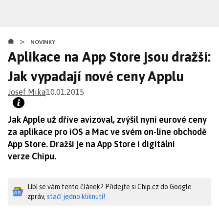
Přejít
k
hlavnímu
>
obsahu
NOVINKY
Aplikace na App Store jsou dražší:
Jak vypadají nové ceny Applu
Josef Mika
10.01.2015
Jak Apple už dříve avizoval, zvýšil nyní eurové ceny
za aplikace pro iOS a Mac ve svém on-line obchodě
App Store. Dražší je na App Store i digitální
verze Chipu.
Líbí se vám tento článek? Přidejte si Chip.cz do Google
zpráv,
stačí jedno kliknutí!