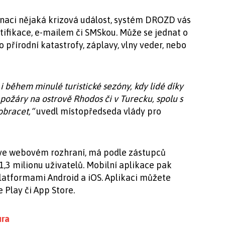
tinaci nějaká krizová událost, systém DROZD vás
ifikace, e-mailem či SMSkou. Může se jednat o
přírodní katastrofy, záplavy, vlny veder, nebo
během minulé turistické sezóny, kdy lidé díky
ožáry na ostrově Rhodos či v Turecku, spolu s
obracet,“
uvedl místopředseda vlády pro
 ve webovém rozhraní, má podle zástupců
1,3 milionu uživatelů. Mobilní aplikace pak
platformami Android a iOS. Aplikaci můžete
 Play či App Store.
ura