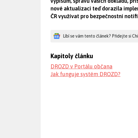
výpisům, správu vašich dokladů, př
nové aktualizaci teď dorazila imp
ČR využívat pro bezpečnostní notifi
Líbí se vám tento článek? Přidejte si C
Kapitoly článku
DROZD v Portálu občana
Jak funguje systém DROZD?