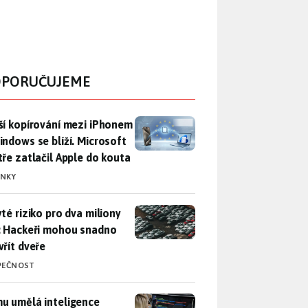
PORUČUJEME
ší kopírování mezi iPhonem a Windows se blíží. Microsoft chyt
ší kopírování mezi iPhonem
indows se blíží. Microsoft
tře zatlačil Apple do kouta
INKY
yté riziko pro dva miliony aut: Hackeři mohou snadno otevřít d
yté riziko pro dva miliony
: Hackeři mohou snadno
vřít dveře
PEČNOST
u umělá inteligence sebere práci a komu ne: Vývojář Microsoft
u umělá inteligence