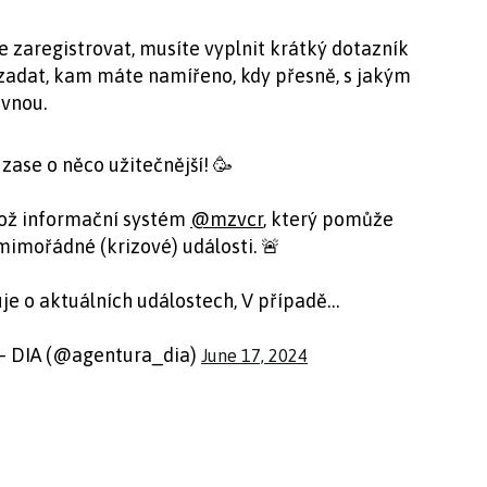
zaregistrovat, musíte vyplnit krátký dotazník
í zadat, kam máte namířeno, kdy přesně, s jakým
ovnou.
zase o něco užitečnější! 🥳
což informační systém
@mzvcr
, který pomůže
imořádné (krizové) události. 🚨
je o aktuálních událostech, V případě…
 – DIA (@agentura_dia)
June 17, 2024