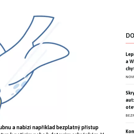
DO
Lep
Lep
a W
chy
NOV
Skr
Skr
aut
ote
BEZ
ubnu a nabízí například bezplatný přístup
Kom
Kom