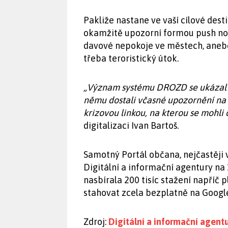
Pakliže nastane ve vaší cílové des
okamžitě upozorní formou push not
davové nepokoje ve městech, anebo 
třeba teroristický útok.
„Význam systému DROZD se ukázal i 
němu dostali včasné upozornění na p
krizovou linkou, na kterou se mohli 
digitalizaci Ivan Bartoš.
Samotný Portál občana, nejčastěji
Digitální a informační agentury na 
nasbírala 200 tisíc stažení napříč 
stahovat zcela bezplatně na Google
Zdroj:
Digitální a informační agent