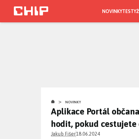
Přejít
k
NOVINKY
TESTY
Ž
hlavnímu
obsahu
>
NOVINKY
Aplikace Portál občan
hodit, pokud cestujete
Jakub Fišer
18.06.2024