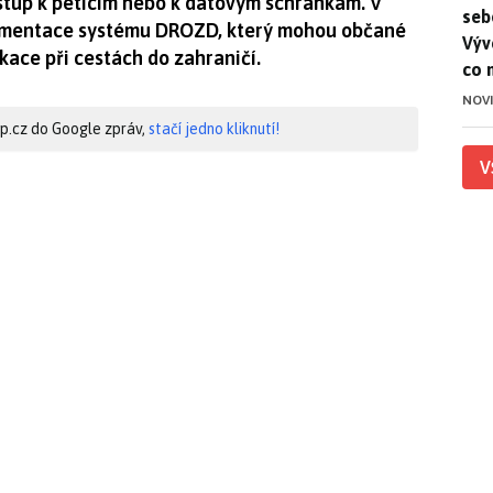
ístup k peticím nebo k datovým schránkám. V
seb
lementace systému DROZD, který mohou občané
Výv
kace při cestách do zahraničí.
co 
NOV
hip.cz do Google zpráv,
stačí jedno kliknutí!
V