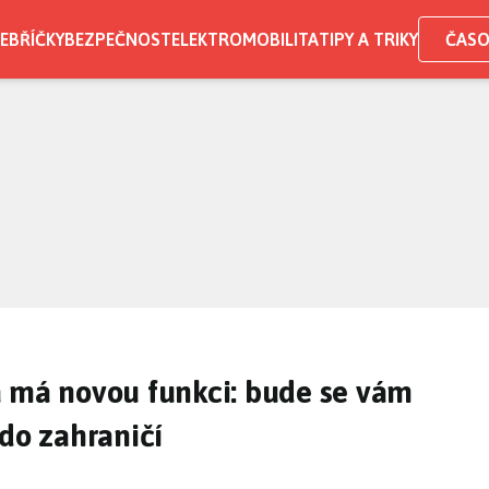
EBŘÍČKY
BEZPEČNOST
ELEKTROMOBILITA
TIPY A TRIKY
ČASO
a má novou funkci: bude se vám
 do zahraničí