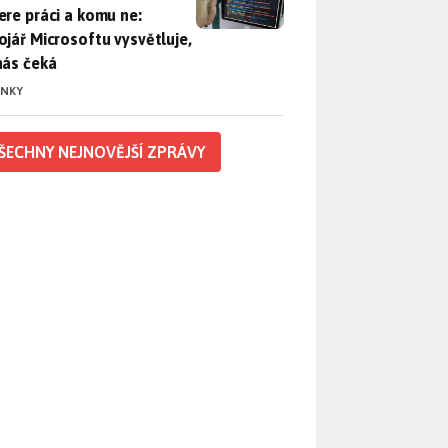
ere práci a komu ne:
ojář Microsoftu vysvětluje,
nás čeká
INKY
ŠECHNY NEJNOVĚJŠÍ ZPRÁVY