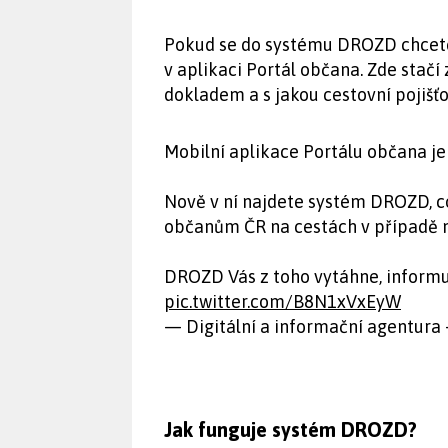
Pokud se do systému DROZD chcete 
v aplikaci Portál občana. Zde stač
dokladem a s jakou cestovní pojišť
Mobilní aplikace Portálu občana je 
Nově v ní najdete systém DROZD, 
občanům ČR na cestách v případě m
DROZD Vás z toho vytáhne, informu
pic.twitter.com/B8N1xVxEyW
— Digitální a informační agentura
Jak funguje systém DROZD?