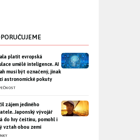
PORUČUJEME
ala platit evropská regulace umělé inteligence. AI obsah musí
ala platit evropská
ulace umělé inteligence. AI
ah musí být označený, jinak
zí astronomické pokuty
PEČNOST
il zájem jediného uživatele. Japonský vývojář přidá do hry češ
čil zájem jediného
vatele. Japonský vývojář
dá do hry češtinu, pomohl i
lý vztah obou zemí
INKY