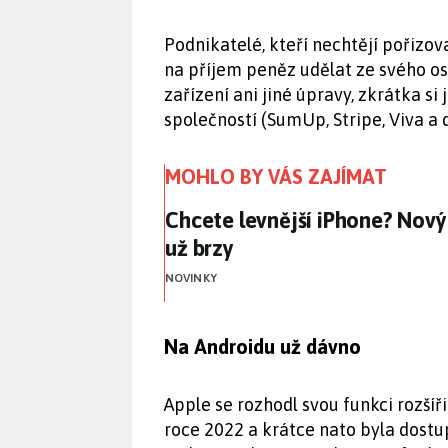
Podnikatelé, kteří nechtějí pořizov
na příjem peněz udělat ze svého os
zařízení ani jiné úpravy, zkrátka s
společností (SumUp, Stripe, Viva a d
MOHLO BY VÁS ZAJÍMAT
Chcete levnější iPhone? Nový
Chcete levnější iPhone? Nový
už brzy
NOVINKY
Na Androidu už dávno
Apple se rozhodl svou funkci rozšířit
roce 2022 a krátce nato byla dostup