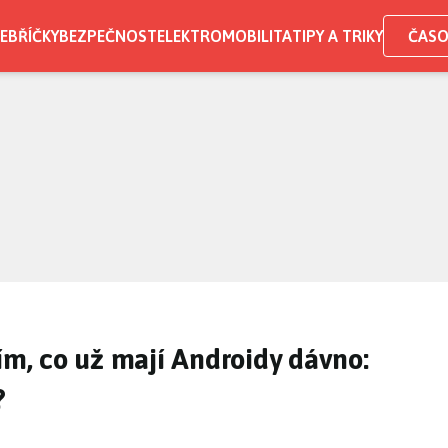
EBŘÍČKY
BEZPEČNOST
ELEKTROMOBILITA
TIPY A TRIKY
ČASO
ím, co už mají Androidy dávno:
?