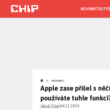
Přejít
k
NOVINKY
TESTY
Ž
hlavnímu
obsahu
>
NOVINKY
Apple zase přišel s něč
používáte tuhle funkci
Jakub Fišer
04.11.2024