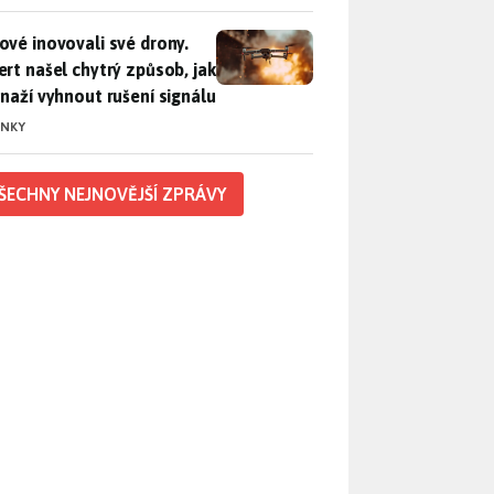
vé inovovali své drony. Expert našel chytrý způsob, jak se sna
ové inovovali své drony.
ert našel chytrý způsob, jak
snaží vyhnout rušení signálu
INKY
ŠECHNY NEJNOVĚJŠÍ ZPRÁVY