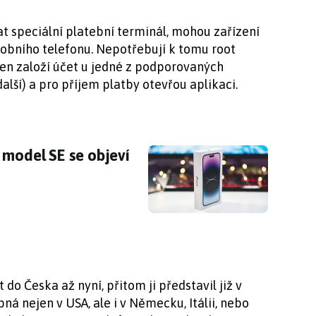
at speciální platební terminál, mohou zařízení
obního telefonu. Nepotřebují k tomu root
i jen založí účet u jedné z podporovaných
alší) a pro příjem platby otevřou aplikaci.
 model SE se objeví už brzy
 model SE se objeví
 do Česka až nyní, přitom ji představil již v
ná nejen v USA, ale i v Německu, Itálii, nebo