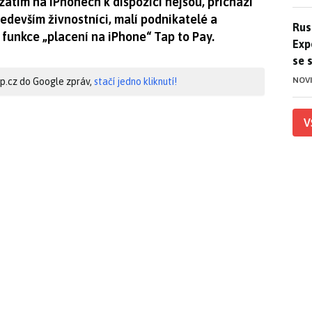
 zatím na iPhonech k dispozici nejsou, přichází
ředevším živnostníci, malí podnikatelé a
Ruso
Rus
funkce „placení na iPhone“ Tap to Pay.
Exp
se 
NOV
hip.cz do Google zpráv,
stačí jedno kliknutí!
V