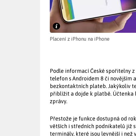
Placení z iPhonu na iPhone
Podle informací České spořitelny z 
telefon s Androidem 8 či novějším a
bezkontaktních plateb. Jakýkoliv t
přiblížit a dojde k platbě. Účten
zprávy.
Přestože je funkce dostupná od rok
větších i středních podnikatelů již
terminály, které jsou levnější i ne