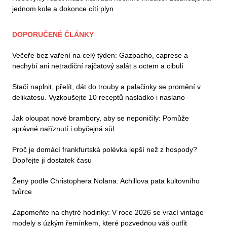
jednom kole a dokonce cítí plyn
DOPORUČENÉ ČLÁNKY
Večeře bez vaření na celý týden: Gazpacho, caprese a
nechybí ani netradiční rajčatový salát s octem a cibulí
Stačí naplnit, přelít, dát do trouby a palačinky se promění v
delikatesu. Vyzkoušejte 10 receptů nasladko i naslano
Jak oloupat nové brambory, aby se neponičily: Pomůže
správné naříznutí i obyčejná sůl
Proč je domácí frankfurtská polévka lepší než z hospody?
Dopřejte jí dostatek času
Ženy podle Christophera Nolana: Achillova pata kultovního
tvůrce
Zapomeňte na chytré hodinky: V roce 2026 se vrací vintage
modely s úzkým řemínkem, které pozvednou váš outfit