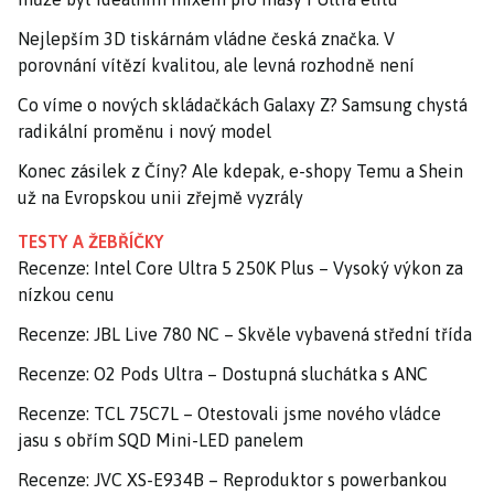
Nejlepším 3D tiskárnám vládne česká značka. V
porovnání vítězí kvalitou, ale levná rozhodně není
Co víme o nových skládačkách Galaxy Z? Samsung chystá
radikální proměnu i nový model
Konec zásilek z Číny? Ale kdepak, e-shopy Temu a Shein
už na Evropskou unii zřejmě vyzrály
TESTY A ŽEBŘÍČKY
Recenze: Intel Core Ultra 5 250K Plus – Vysoký výkon za
nízkou cenu
Recenze: JBL Live 780 NC – Skvěle vybavená střední třída
Recenze: O2 Pods Ultra – Dostupná sluchátka s ANC
Recenze: TCL 75C7L – Otestovali jsme nového vládce
jasu s obřím SQD Mini-LED panelem
Recenze: JVC XS-E934B – Reproduktor s powerbankou