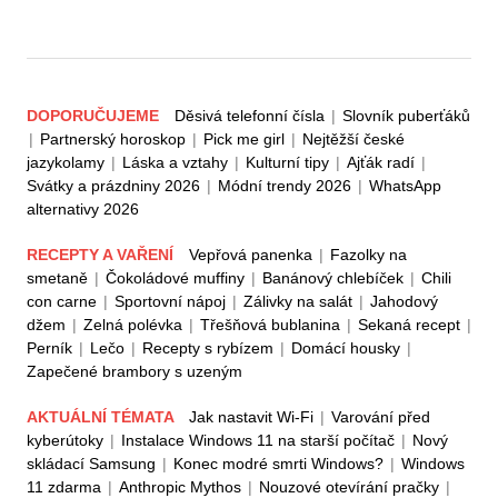
DOPORUČUJEME
Děsivá telefonní čísla
|
Slovník puberťáků
|
Partnerský horoskop
|
Pick me girl
|
Nejtěžší české
jazykolamy
|
Láska a vztahy
|
Kulturní tipy
|
Ajťák radí
|
Svátky a prázdniny 2026
|
Módní trendy 2026
|
WhatsApp
alternativy 2026
RECEPTY A VAŘENÍ
Vepřová panenka
|
Fazolky na
smetaně
|
Čokoládové muffiny
|
Banánový chlebíček
|
Chili
con carne
|
Sportovní nápoj
|
Zálivky na salát
|
Jahodový
džem
|
Zelná polévka
|
Třešňová bublanina
|
Sekaná recept
|
Perník
|
Lečo
|
Recepty s rybízem
|
Domácí housky
|
Zapečené brambory s uzeným
AKTUÁLNÍ TÉMATA
Jak nastavit Wi-Fi
|
Varování před
kyberútoky
|
Instalace Windows 11 na starší počítač
|
Nový
skládací Samsung
|
Konec modré smrti Windows?
|
Windows
11 zdarma
|
Anthropic Mythos
|
Nouzové otevírání pračky
|