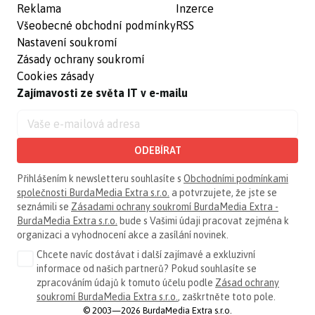
Reklama
Inzerce
Všeobecné obchodní podmínky
RSS
Nastavení soukromí
Zásady ochrany soukromí
Cookies zásady
Zajímavosti ze světa IT v e-mailu
ODEBÍRAT
Přihlášením k newsletteru souhlasíte s
Obchodními podmínkami
společnosti BurdaMedia Extra s.r.o.
a potvrzujete, že jste se
seznámili se
Zásadami ochrany soukromí BurdaMedia Extra -
BurdaMedia Extra s.r.o.
bude s Vašimi údaji pracovat zejména k
organizaci a vyhodnocení akce a zasílání novinek.
Chcete navíc dostávat i další zajímavé a exkluzivní
informace od našich partnerů? Pokud souhlasíte se
zpracováním údajů k tomuto účelu podle
Zásad ochrany
soukromí BurdaMedia Extra s.r.o.
, zaškrtněte toto pole.
© 2003—2026 BurdaMedia Extra s.r.o.