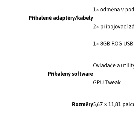
1× odměna v po
Přibalené adaptéry/kabely
2× připojovací z
1× 8GB ROG USB f
Ovladače a utilit
Přibalený software
GPU Tweak
Rozměry
5,67 × 11,81 palc