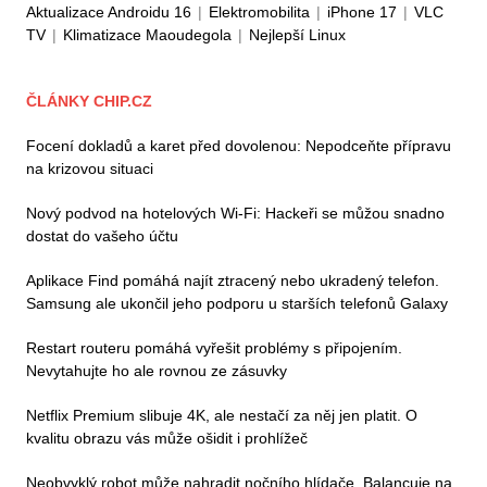
Aktualizace Androidu 16
|
Elektromobilita
|
iPhone 17
|
VLC
TV
|
Klimatizace Maoudegola
|
Nejlepší Linux
ČLÁNKY CHIP.CZ
Focení dokladů a karet před dovolenou: Nepodceňte přípravu
na krizovou situaci
Nový podvod na hotelových Wi-Fi: Hackeři se můžou snadno
dostat do vašeho účtu
Aplikace Find pomáhá najít ztracený nebo ukradený telefon.
Samsung ale ukončil jeho podporu u starších telefonů Galaxy
Restart routeru pomáhá vyřešit problémy s připojením.
Nevytahujte ho ale rovnou ze zásuvky
Netflix Premium slibuje 4K, ale nestačí za něj jen platit. O
kvalitu obrazu vás může ošidit i prohlížeč
Neobvyklý robot může nahradit nočního hlídače. Balancuje na