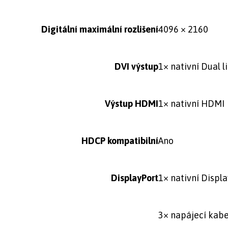
Digitální maximální rozlišení
4096 × 2160
DVI výstup
1× nativní Dual l
Výstup HDMI
1× nativní HDMI
HDCP kompatibilní
Ano
DisplayPort
1× nativní Displa
3× napájecí kabe