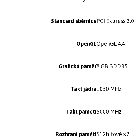
Standard sběrnice
PCI Express 3.0
OpenGL
OpenGL 4.4
Grafická paměť
8 GB GDDR5
Takt jádra
1030 MHz
Takt paměti
5000 MHz
Rozhraní paměti
512bitové ×2