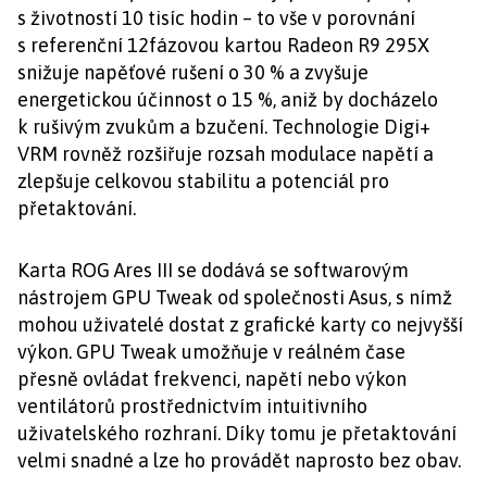
s životností 10 tisíc hodin – to vše v porovnání
s referenční 12fázovou kartou Radeon R9 295X
snižuje napěťové rušení o 30 % a zvyšuje
energetickou účinnost o 15 %, aniž by docházelo
k rušivým zvukům a bzučení. Technologie Digi+
VRM rovněž rozšiřuje rozsah modulace napětí a
zlepšuje celkovou stabilitu a potenciál pro
přetaktování.
Karta ROG Ares III se dodává se softwarovým
nástrojem GPU Tweak od společnosti Asus, s nímž
mohou uživatelé dostat z grafické karty co nejvyšší
výkon. GPU Tweak umožňuje v reálném čase
přesně ovládat frekvenci, napětí nebo výkon
ventilátorů prostřednictvím intuitivního
uživatelského rozhraní. Díky tomu je přetaktování
velmi snadné a lze ho provádět naprosto bez obav.