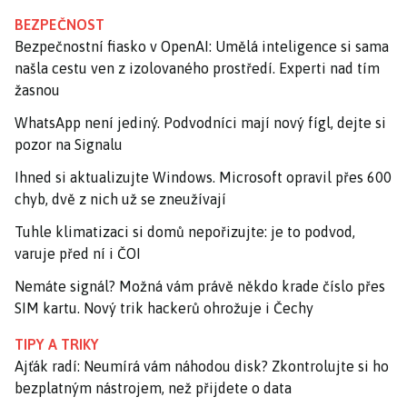
BEZPEČNOST
Bezpečnostní fiasko v OpenAI: Umělá inteligence si sama
našla cestu ven z izolovaného prostředí. Experti nad tím
žasnou
WhatsApp není jediný. Podvodníci mají nový fígl, dejte si
pozor na Signalu
Ihned si aktualizujte Windows. Microsoft opravil přes 600
chyb, dvě z nich už se zneužívají
Tuhle klimatizaci si domů nepořizujte: je to podvod,
varuje před ní i ČOI
Nemáte signál? Možná vám právě někdo krade číslo přes
SIM kartu. Nový trik hackerů ohrožuje i Čechy
TIPY A TRIKY
Ajťák radí: Neumírá vám náhodou disk? Zkontrolujte si ho
bezplatným nástrojem, než přijdete o data