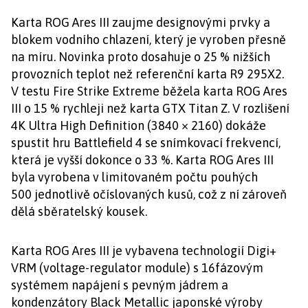
Karta ROG Ares III zaujme designovými prvky a
blokem vodního chlazení, který je vyroben přesně
na míru. Novinka proto dosahuje o 25 % nižších
provozních teplot než referenční karta R9 295X2.
V testu Fire Strike Extreme běžela karta ROG Ares
III o 15 % rychleji než karta GTX Titan Z. V rozlišení
4K Ultra High Definition (3840 × 2160) dokáže
spustit hru Battlefield 4 se snímkovací frekvencí,
která je vyšší dokonce o 33 %. Karta ROG Ares III
byla vyrobena v limitovaném počtu pouhých
500 jednotlivě očíslovaných kusů, což z ní zároveň
dělá sběratelský kousek.
Karta ROG Ares III je vybavena technologií Digi+
VRM (voltage-regulator module) s 16fázovým
systémem napájení s pevným jádrem a
kondenzátory Black Metallic japonské výroby