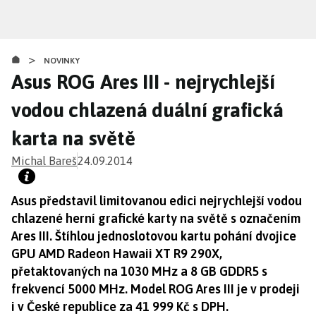
Přejít
k
hlavnímu
>
obsahu
NOVINKY
Asus ROG Ares III - nejrychlejší
vodou chlazená duální grafická
karta na světě
Michal Bareš
24.09.2014
Asus představil limitovanou edici nejrychlejší vodou
chlazené herní grafické karty na světě s označením
Ares III. Štíhlou jednoslotovou kartu pohání dvojice
GPU AMD Radeon Hawaii XT R9 290X,
přetaktovaných na 1030 MHz a 8 GB GDDR5 s
frekvencí 5000 MHz. Model ROG Ares III je v prodeji
i v České republice za 41 999 Kč s DPH.