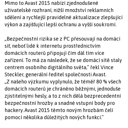
Mimo to Avast 2015 nabízí zjednodušené
uživatelské rozhraní, nižší množství reklamních
sdělení a rychlejší pravidelné aktualizace zlepšující
výkon a zajišťující lepší ochranu a vyšší soukromí.
„Bezpečnostní rizika se z PC přesouvají na domácí
síť, neboť lidé k internetu prostřednictvím
domácích routerů připojují čím dál tím více
zařízení. To má za následek, že se domácí sítě staly
centrem osobního digitálního světa,” řekl Vince
Steckler, generální ředitel společnosti Avast.
„Z našeho výzkumu vyplynulo, že téměř 80 % všech
domácích routerů je chráněno běžnými, jednoduše
zjistitelnými hesly, a to z nich dělá bezprecedentní
bezpečnostní hrozby a snadné vstupní body pro
hackery. Avast 2015 těmto novým hrozbám čelí
pomocí několika důležitých nových funkcí.”