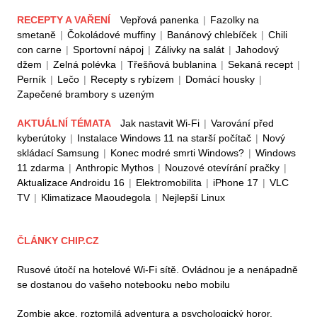
RECEPTY A VAŘENÍ
Vepřová panenka
|
Fazolky na
smetaně
|
Čokoládové muffiny
|
Banánový chlebíček
|
Chili
con carne
|
Sportovní nápoj
|
Zálivky na salát
|
Jahodový
džem
|
Zelná polévka
|
Třešňová bublanina
|
Sekaná recept
|
Perník
|
Lečo
|
Recepty s rybízem
|
Domácí housky
|
Zapečené brambory s uzeným
AKTUÁLNÍ TÉMATA
Jak nastavit Wi-Fi
|
Varování před
kyberútoky
|
Instalace Windows 11 na starší počítač
|
Nový
skládací Samsung
|
Konec modré smrti Windows?
|
Windows
11 zdarma
|
Anthropic Mythos
|
Nouzové otevírání pračky
|
Aktualizace Androidu 16
|
Elektromobilita
|
iPhone 17
|
VLC
TV
|
Klimatizace Maoudegola
|
Nejlepší Linux
ČLÁNKY CHIP.CZ
Rusové útočí na hotelové Wi-Fi sítě. Ovládnou je a nenápadně
se dostanou do vašeho notebooku nebo mobilu
Zombie akce, roztomilá adventura a psychologický horor.