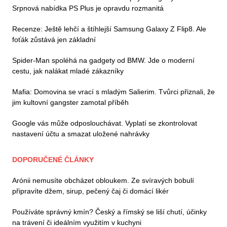
Srpnová nabídka PS Plus je opravdu rozmanitá
Recenze: Ještě lehčí a štíhlejší Samsung Galaxy Z Flip8. Ale
foťák zůstává jen základní
Spider-Man spoléhá na gadgety od BMW. Jde o moderní
cestu, jak nalákat mladé zákazníky
Mafia: Domovina se vrací s mladým Salierim. Tvůrci přiznali, že
jim kultovní gangster zamotal příběh
Google vás může odposlouchávat. Vyplatí se zkontrolovat
nastavení účtu a smazat uložené nahrávky
DOPORUČENÉ ČLÁNKY
Arónii nemusíte obcházet obloukem. Ze svíravých bobulí
připravíte džem, sirup, pečený čaj či domácí likér
Používáte správný kmín? Český a římský se liší chutí, účinky
na trávení či ideálním využitím v kuchyni