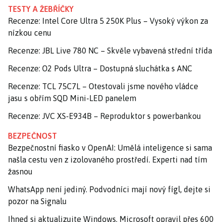
TESTY A ŽEBŘÍČKY
Recenze: Intel Core Ultra 5 250K Plus – Vysoký výkon za
nízkou cenu
Recenze: JBL Live 780 NC – Skvěle vybavená střední třída
Recenze: O2 Pods Ultra – Dostupná sluchátka s ANC
Recenze: TCL 75C7L – Otestovali jsme nového vládce
jasu s obřím SQD Mini-LED panelem
Recenze: JVC XS-E934B – Reproduktor s powerbankou
BEZPEČNOST
Bezpečnostní fiasko v OpenAI: Umělá inteligence si sama
našla cestu ven z izolovaného prostředí. Experti nad tím
žasnou
WhatsApp není jediný. Podvodníci mají nový fígl, dejte si
pozor na Signalu
Ihned si aktualizujte Windows. Microsoft opravil přes 600