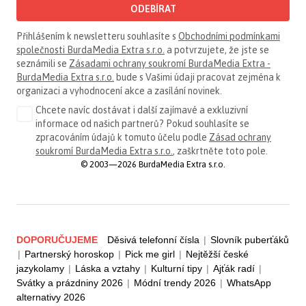
ODEBÍRAT
Přihlášením k newsletteru souhlasíte s
Obchodními podmínkami
společnosti BurdaMedia Extra s.r.o.
a potvrzujete, že jste se
seznámili se
Zásadami ochrany soukromí BurdaMedia Extra -
BurdaMedia Extra s.r.o.
bude s Vašimi údaji pracovat zejména k
organizaci a vyhodnocení akce a zasílání novinek.
Chcete navíc dostávat i další zajímavé a exkluzivní
informace od našich partnerů? Pokud souhlasíte se
zpracováním údajů k tomuto účelu podle
Zásad ochrany
soukromí BurdaMedia Extra s.r.o.
, zaškrtněte toto pole.
© 2003—2026 BurdaMedia Extra s.r.o.
DOPORUČUJEME
Děsivá telefonní čísla
|
Slovník puberťáků
|
Partnerský horoskop
|
Pick me girl
|
Nejtěžší české
jazykolamy
|
Láska a vztahy
|
Kulturní tipy
|
Ajťák radí
|
Svátky a prázdniny 2026
|
Módní trendy 2026
|
WhatsApp
alternativy 2026