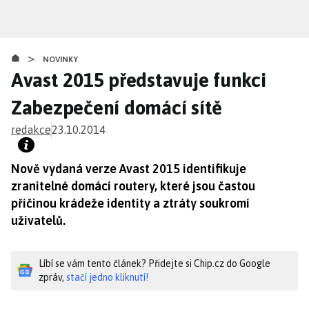
Přejít
k
hlavnímu
>
obsahu
NOVINKY
Avast 2015 představuje funkci
Zabezpečení domácí sítě
redakce
23.10.2014
Nově vydaná verze Avast 2015 identifikuje
zranitelné domácí routery, které jsou častou
příčinou krádeže identity a ztráty soukromí
uživatelů.
Líbí se vám tento článek? Přidejte si Chip.cz do Google
zpráv,
stačí jedno kliknutí!