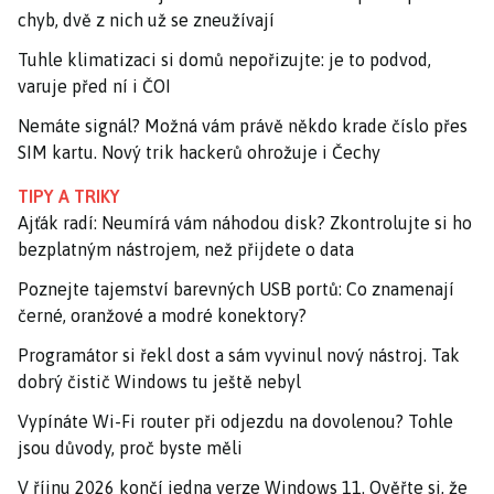
chyb, dvě z nich už se zneužívají
Tuhle klimatizaci si domů nepořizujte: je to podvod,
varuje před ní i ČOI
Nemáte signál? Možná vám právě někdo krade číslo přes
SIM kartu. Nový trik hackerů ohrožuje i Čechy
TIPY A TRIKY
Ajťák radí: Neumírá vám náhodou disk? Zkontrolujte si ho
bezplatným nástrojem, než přijdete o data
Poznejte tajemství barevných USB portů: Co znamenají
černé, oranžové a modré konektory?
Programátor si řekl dost a sám vyvinul nový nástroj. Tak
dobrý čistič Windows tu ještě nebyl
Vypínáte Wi-Fi router při odjezdu na dovolenou? Tohle
jsou důvody, proč byste měli
V říjnu 2026 končí jedna verze Windows 11. Ověřte si, že