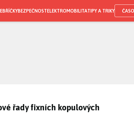
EBŘÍČKY
BEZPEČNOST
ELEKTROMOBILITA
TIPY A TRIKY
ČASO
ové řady fixních kopulových