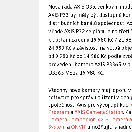
Nová řada AXIS Q35, venkovní model
AXIS P33 by měly být dostupné kon
distribučních kanálů společnosti Ax
v řadě AXIS P32 se plánuje na třetí
k dostání za cenu 19 980 Kč / 21 9
24 980 Kč v závislosti na volbě obj
od 9 980 Kč do 14 980 Kč podle zvo
provedení. Kamera AXIS P3365-V bu
Q3365-VE za 19 980 Kč.
Všechny nové kamery mají oporu v n
software pro správu a řízení vide
společnosti Axis pro vývoj aplikací
Program
a
AXIS Camera Station
. K
Camera Companion
,
AXIS Camera A
System
a
ONVIF
umožňující snadno