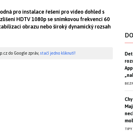
odná pro instalace řešení pro video dohled s
rozlišení HDTV 1080p se snímkovou frekvencí 60
tabilizaci obrazu nebo široký dynamický rozsah
DO
Det
hip.cz do Google zpráv,
stačí jedno kliknutí!
Det
roz
App
„na
BEZ
Chyt
Chyt
Maj
nec
mob
TIPY