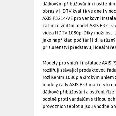
dálkovým přibližováním i ostřením a
obraz v HDTV kvalitě ve dne i v noc
AXIS P3214-VE pro venkovní instala
zatímco vnitřní model AXIS P3215-V
videa HDTV 1080p. Díky možnosti ob
jako například počítání lidí, a 
příslušenství představují ideální ř
Modely pro vnitřní instalace AXIS 
rozšiřují stávající produktovou řa
rozlišením 1080p a širokým úhlem z
modely řady AXIS P33 mají i tyto n
dálkové přibližování a ostření, říze
odolné proti vandalům s třídou ochr
provozních teplot a jsou vhodné pro