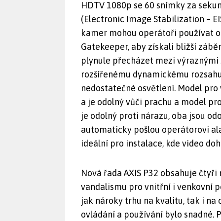
HDTV 1080p se 60 snímky za sekund
(Electronic Image Stabilization – E
kamer mohou operátoři používat ok
Gatekeeper, aby získali bližší záb
plynule přecházet mezi výraznými
rozšířenému dynamickému rozsahu
nedostatečné osvětlení. Model pro 
a je odolný vůči prachu a model pr
je odolný proti nárazu, oba jsou od
automaticky pošlou operátorovi al
ideální pro instalace, kde video do
Nová řada AXIS P32 obsahuje čtyři 
vandalismu pro vnitřní i venkovní p
jak nároky trhu na kvalitu, tak i n
ovládání a používání bylo snadné.