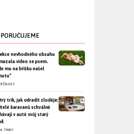
PORUČUJEME
ekce nevhodného obsahu rozmazala video se psem. Apple mu n
ekce nevhodného obsahu
mazala video se psem.
le mu na bříšku našel
hotu“
PEČNOST
rý trik, jak odradit zloděje: Majitelé karavanů schválně necháv
rý trik, jak odradit zloděje:
itelé karavanů schválně
hávají v autě svůj starý
il
 A TRIKY