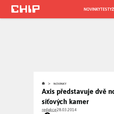
Přejít
k
NOVINKY
TESTY
Ž
hlavnímu
obsahu
>
NOVINKY
Axis představuje dvě n
síťových kamer
redakce
28.03.2014