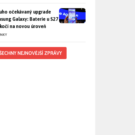
uho očekávaný upgrade Samsung Galaxy: Baterie u S27 poskočí
uho očekávaný upgrade
sung Galaxy: Baterie u S27
kočí na novou úroveň
INKY
ŠECHNY NEJNOVĚJŠÍ ZPRÁVY