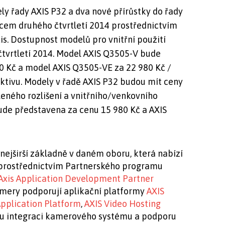
y řady AXIS P32 a dva nové přírůstky do řady
cem druhého čtvrtletí 2014 prostřednictvím
is. Dostupnost modelů pro vnitřní použití
 čtvrtletí 2014. Model AXIS Q3505-V bude
80 Kč a model AXIS Q3505-VE za 22 980 Kč /
ektivu. Modely v řadě AXIS P32 budou mít ceny
leného rozlišení a vnitřního/venkovního
de představena za cenu 15 980 Kč a AXIS
ejširší základně v daném oboru, která nabízí
a prostřednictvím Partnerského programu
Axis Application Development Partner
amery podporují aplikační platformy
AXIS
pplication Platform
,
AXIS Video Hosting
u integraci kamerového systému a podporu