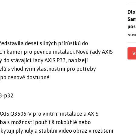
Dlo
Dlo
Sam
pos
NOV
dstavila deset silných přírůstků do
ch kamer pro pevnou instalaci. Nové řady AXIS
V
y do stávající řady AXIS P33, nabízejí
lů s vhodnými vlastnostmi pro potřeby
ž po cenově dostupné.
XIS Q3505-V pro vnitřní instalace a AXIS
ba s možností použít širokoúhlé nebo
ytují plynulý a stabilní video obraz v rozlišení