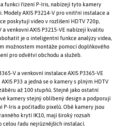
 funkci řízení P-Iris, nabízejí tyto kamery
i. Modely AXIS P3214-V pro vnitřní instalace a
ce poskytují video v rozlišení HDTV 720p,
 a venkovní AXIS P3215-VE nabízejí kvalitu
ohatit je o inteligentní funkce analýzy videa,
různým možnostem montáže pomocí doplňkového
ešení pro odvětví obchodu a služeb.
P3365-V a venkovní instalace AXIS P3365-VE
du AXIS P33 a jedná se o kamery s plným HDTV
áběru až 100 stupňů. Stejně jako ostatní
ové kamery stejný oblíbený design a podporují
ní P-Iris a počitadlo pixelů. Obě kamery jsou
anného krytí IK10, mají široký rozsah
 celou řadu nejrůznějších instalací.