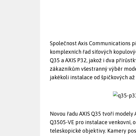
Společnost Axis Communications pře
komplexních řad síťových kopulový
Q35 a AXIS P32, jakož i dva přírůstk
zákazníkům všestranný výběr mode
jakékoli instalace od špičkových a
Novou řadu AXIS Q35 tvoří modely A
Q3505-VE pro instalace venkovní, o
teleskopické objektivy. Kamery posk