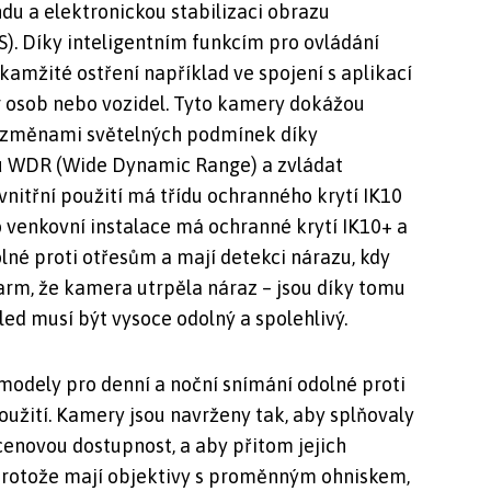
u a elektronickou stabilizaci obrazu
IS). Díky inteligentním funkcím pro ovládání
amžité ostření například ve spojení s aplikací
ěr osob nebo vozidel. Tyto kamery dokážou
 změnami světelných podmínek díky
 WDR (Wide Dynamic Range) a zvládat
vnitřní použití má třídu ochranného krytí IK10
o venkovní instalace má ochranné krytí IK10+ a
olné proti otřesům a mají detekci nárazu, kdy
arm, že kamera utrpěla náraz – jsou díky tomu
hled musí být vysoce odolný a spolehlivý.
modely pro denní a noční snímání odolné proti
oužití. Kamery jsou navrženy tak, aby splňovaly
a cenovou dostupnost, a aby přitom jejich
 Protože mají objektivy s proměnným ohniskem,