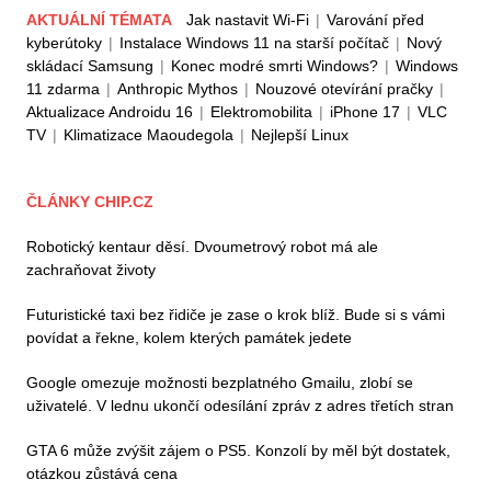
AKTUÁLNÍ TÉMATA
Jak nastavit Wi-Fi
|
Varování před
kyberútoky
|
Instalace Windows 11 na starší počítač
|
Nový
skládací Samsung
|
Konec modré smrti Windows?
|
Windows
11 zdarma
|
Anthropic Mythos
|
Nouzové otevírání pračky
|
Aktualizace Androidu 16
|
Elektromobilita
|
iPhone 17
|
VLC
TV
|
Klimatizace Maoudegola
|
Nejlepší Linux
ČLÁNKY CHIP.CZ
Robotický kentaur děsí. Dvoumetrový robot má ale
zachraňovat životy
Futuristické taxi bez řidiče je zase o krok blíž. Bude si s vámi
povídat a řekne, kolem kterých památek jedete
Google omezuje možnosti bezplatného Gmailu, zlobí se
uživatelé. V lednu ukončí odesílání zpráv z adres třetích stran
GTA 6 může zvýšit zájem o PS5. Konzolí by měl být dostatek,
otázkou zůstává cena