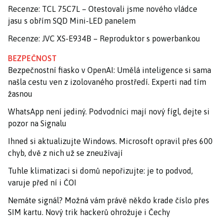
Recenze: TCL 75C7L – Otestovali jsme nového vládce
jasu s obřím SQD Mini-LED panelem
Recenze: JVC XS-E934B – Reproduktor s powerbankou
BEZPEČNOST
Bezpečnostní fiasko v OpenAI: Umělá inteligence si sama
našla cestu ven z izolovaného prostředí. Experti nad tím
žasnou
WhatsApp není jediný. Podvodníci mají nový fígl, dejte si
pozor na Signalu
Ihned si aktualizujte Windows. Microsoft opravil přes 600
chyb, dvě z nich už se zneužívají
Tuhle klimatizaci si domů nepořizujte: je to podvod,
varuje před ní i ČOI
Nemáte signál? Možná vám právě někdo krade číslo přes
SIM kartu. Nový trik hackerů ohrožuje i Čechy