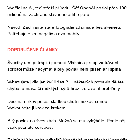
Vydělal na AI, teď střeží přírodu. Šéf OpenAI poslal přes 100
milionů na záchranu slavného orlího páru
Návod: Zachraňte staré fotografie zdarma a bez skeneru.
Potřebujete jen negativ a dva mobily
DOPORUČENÉ ČLÁNKY
Švestky umí potrápit i pomoci. Vláknina prospívá trávení,
sorbitol může nadýmat a bílý povlak není plíseň ani špína
Vyhazujete jídlo jen kvůli datu? U některých potravin děláte
chybu, u masa či měkkých sýrů hrozí zdravotní problémy
Dušená mrkev potěší sladkou chutí i nízkou cenou.
Vyzkoušejte ji krok za krokem
Bílý povlak na švestkách: Možná se mu vyhýbáte. Podle něj
však poznáte čerstvost
Zakrýt bříško nebo odhalit? Kodaňské maminky boří pravidla