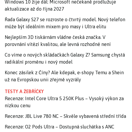
Windows 10 žije dál: Microsoft nečekaně prodlužuje
aktualizace až do října 2027
Řada Galaxy S27 se rozroste o čtvrtý model. Nový telefon
může být ideálním mixem pro masy i Ultra elitu
Nejlepším 3D tiskárnám vládne česká značka. V
porovnání vítězí kvalitou, ale levná rozhodně není
Co víme o nových skládačkách Galaxy Z? Samsung chystá
radikální proměnu i nový model
Konec zásilek z Číny? Ale kdepak, e-shopy Temu a Shein
už na Evropskou unii zřejmě vyzrály
TESTY A ŽEBŘÍČKY
Recenze: Intel Core Ultra 5 250K Plus – Vysoký výkon za
nízkou cenu
Recenze: JBL Live 780 NC – Skvěle vybavená střední třída
Recenze: O2 Pods Ultra – Dostupná sluchátka s ANC