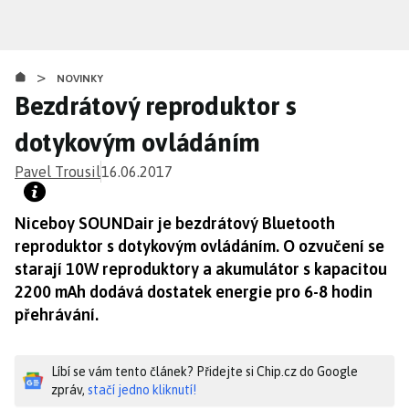
Přejít
k
hlavnímu
>
obsahu
NOVINKY
Bezdrátový reproduktor s
dotykovým ovládáním
Pavel Trousil
16.06.2017
Niceboy SOUNDair je bezdrátový Bluetooth
reproduktor s dotykovým ovládáním. O ozvučení se
starají 10W reproduktory a akumulátor s kapacitou
2200 mAh dodává dostatek energie pro 6-8 hodin
přehrávání.
Líbí se vám tento článek? Přidejte si Chip.cz do Google
zpráv,
stačí jedno kliknutí!