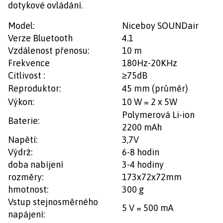
dotykové ovládání.
Model:
Niceboy SOUNDair
Verze Bluetooth
4.1
Vzdálenost přenosu:
10 m
Frekvence
180Hz-20KHz
Citlivost :
≥75dB
Reproduktor:
45 mm (průměr)
Výkon:
10 W = 2 x 5W
Polymerová Li-ion
Baterie:
2200 mAh
Napětí:
3,7V
Výdrž:
6-8 hodin
doba nabíjení
3-4 hodiny
rozměry:
173x72x72mm
hmotnost:
300 g
Vstup stejnosměrného
5 V = 500 mA
napájení: