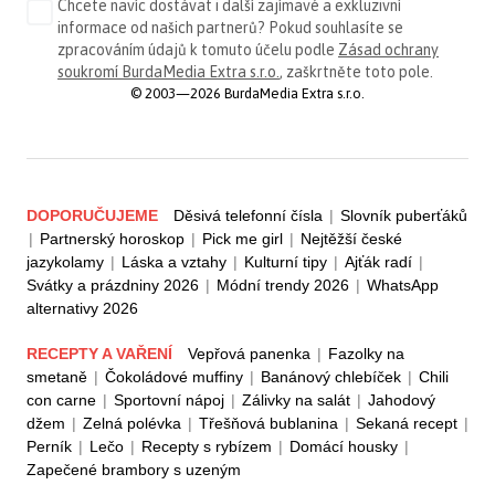
Chcete navíc dostávat i další zajímavé a exkluzivní
informace od našich partnerů? Pokud souhlasíte se
zpracováním údajů k tomuto účelu podle
Zásad ochrany
soukromí BurdaMedia Extra s.r.o.
, zaškrtněte toto pole.
© 2003—2026 BurdaMedia Extra s.r.o.
DOPORUČUJEME
Děsivá telefonní čísla
|
Slovník puberťáků
|
Partnerský horoskop
|
Pick me girl
|
Nejtěžší české
jazykolamy
|
Láska a vztahy
|
Kulturní tipy
|
Ajťák radí
|
Svátky a prázdniny 2026
|
Módní trendy 2026
|
WhatsApp
alternativy 2026
RECEPTY A VAŘENÍ
Vepřová panenka
|
Fazolky na
smetaně
|
Čokoládové muffiny
|
Banánový chlebíček
|
Chili
con carne
|
Sportovní nápoj
|
Zálivky na salát
|
Jahodový
džem
|
Zelná polévka
|
Třešňová bublanina
|
Sekaná recept
|
Perník
|
Lečo
|
Recepty s rybízem
|
Domácí housky
|
Zapečené brambory s uzeným