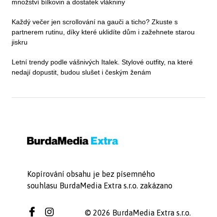
množství bílkovin a dostatek vlákniny
Každý večer jen scrollování na gauči a ticho? Zkuste s
partnerem rutinu, díky které uklidíte dům i zažehnete starou
jiskru
Letní trendy podle vášnivých Italek. Stylové outfity, na které
nedají dopustit, budou slušet i českým ženám
Kopírování obsahu je bez písemného
souhlasu BurdaMedia Extra s.r.o. zakázano
© 2026 BurdaMedia Extra s.r.o.