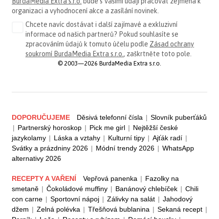
BurdaMedia Extra s.r.o.
bude s Vašimi údaji pracovat zejména k
organizaci a vyhodnocení akce a zasílání novinek.
Chcete navíc dostávat i další zajímavé a exkluzivní
informace od našich partnerů? Pokud souhlasíte se
zpracováním údajů k tomuto účelu podle
Zásad ochrany
soukromí BurdaMedia Extra s.r.o.
, zaškrtněte toto pole.
© 2003—2026 BurdaMedia Extra s.r.o.
DOPORUČUJEME
Děsivá telefonní čísla
|
Slovník puberťáků
|
Partnerský horoskop
|
Pick me girl
|
Nejtěžší české
jazykolamy
|
Láska a vztahy
|
Kulturní tipy
|
Ajťák radí
|
Svátky a prázdniny 2026
|
Módní trendy 2026
|
WhatsApp
alternativy 2026
RECEPTY A VAŘENÍ
Vepřová panenka
|
Fazolky na
smetaně
|
Čokoládové muffiny
|
Banánový chlebíček
|
Chili
con carne
|
Sportovní nápoj
|
Zálivky na salát
|
Jahodový
džem
|
Zelná polévka
|
Třešňová bublanina
|
Sekaná recept
|