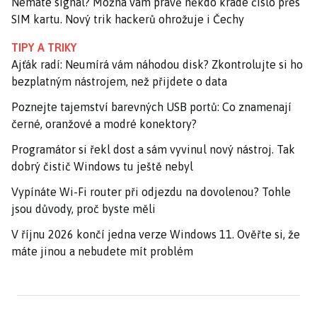
Nemáte signál? Možná vám právě někdo krade číslo přes
SIM kartu. Nový trik hackerů ohrožuje i Čechy
TIPY A TRIKY
Ajťák radí: Neumírá vám náhodou disk? Zkontrolujte si ho
bezplatným nástrojem, než přijdete o data
Poznejte tajemství barevných USB portů: Co znamenají
černé, oranžové a modré konektory?
Programátor si řekl dost a sám vyvinul nový nástroj. Tak
dobrý čistič Windows tu ještě nebyl
Vypínáte Wi-Fi router při odjezdu na dovolenou? Tohle
jsou důvody, proč byste měli
V říjnu 2026 končí jedna verze Windows 11. Ověřte si, že
máte jinou a nebudete mít problém