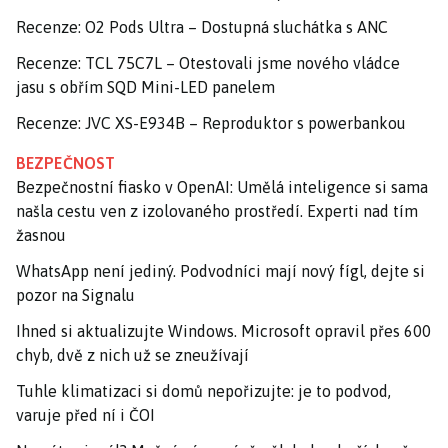
Recenze: O2 Pods Ultra – Dostupná sluchátka s ANC
Recenze: TCL 75C7L – Otestovali jsme nového vládce
jasu s obřím SQD Mini-LED panelem
Recenze: JVC XS-E934B – Reproduktor s powerbankou
BEZPEČNOST
Bezpečnostní fiasko v OpenAI: Umělá inteligence si sama
našla cestu ven z izolovaného prostředí. Experti nad tím
žasnou
WhatsApp není jediný. Podvodníci mají nový fígl, dejte si
pozor na Signalu
Ihned si aktualizujte Windows. Microsoft opravil přes 600
chyb, dvě z nich už se zneužívají
Tuhle klimatizaci si domů nepořizujte: je to podvod,
varuje před ní i ČOI