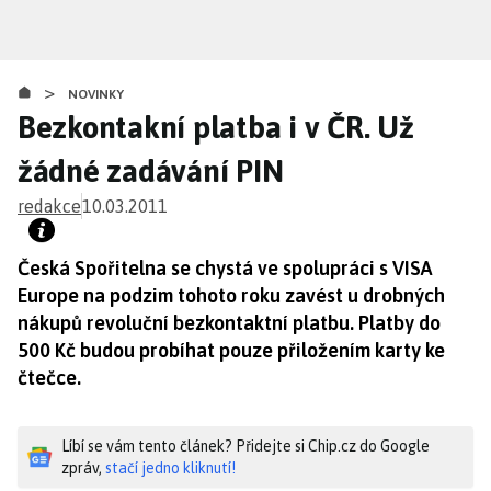
Přejít
k
hlavnímu
>
obsahu
NOVINKY
Bezkontakní platba i v ČR. Už
žádné zadávání PIN
redakce
10.03.2011
Česká Spořitelna se chystá ve spolupráci s VISA
Europe na podzim tohoto roku zavést u drobných
nákupů revoluční bezkontaktní platbu. Platby do
500 Kč budou probíhat pouze přiložením karty ke
čtečce.
Líbí se vám tento článek? Přidejte si Chip.cz do Google
zpráv,
stačí jedno kliknutí!