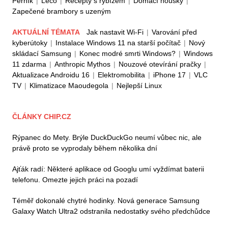
Perník
|
Lečo
|
Recepty s rybízem
|
Domácí housky
|
Zapečené brambory s uzeným
AKTUÁLNÍ TÉMATA
Jak nastavit Wi-Fi
|
Varování před
kyberútoky
|
Instalace Windows 11 na starší počítač
|
Nový
skládací Samsung
|
Konec modré smrti Windows?
|
Windows
11 zdarma
|
Anthropic Mythos
|
Nouzové otevírání pračky
|
Aktualizace Androidu 16
|
Elektromobilita
|
iPhone 17
|
VLC
TV
|
Klimatizace Maoudegola
|
Nejlepší Linux
ČLÁNKY CHIP.CZ
Rýpanec do Mety. Brýle DuckDuckGo neumí vůbec nic, ale
právě proto se vyprodaly během několika dní
Ajťák radí: Některé aplikace od Googlu umí vyždímat baterii
telefonu. Omezte jejich práci na pozadí
Téměř dokonalé chytré hodinky. Nová generace Samsung
Galaxy Watch Ultra2 odstranila nedostatky svého předchůdce