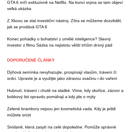
GTA 6 míří exkluzivně na Netflix. Na konci srpna se tam objeví
velká ukázka
Z Xboxu se stal investiční nástroj. Zítra se můžeme dozvědět,
jak se prodává GTA 6
Konec pohádky o bohatství z umělé inteligence? Slavný
investor z filmu Sázka na nejistotu věští trhům drsný pád
DOPORUČENÉ ČLÁNKY
Dýňová semínka nevyhazujte, prospívají vlasům, trávení či
srdci. Upravte je a využijte jako zdravou svačinu i do vaření
Hubnutí, trávení i chutě na sladké. Víme, kdy skořice, zázvor a
bobkový list opravdu pomáhají a kdy jde o mýty
Zelené brambory nejsou jen kosmetická vada. Kdy je ještě
můžete sníst
Snídaně, která zasytí na celé dopoledne: Pomůže správné