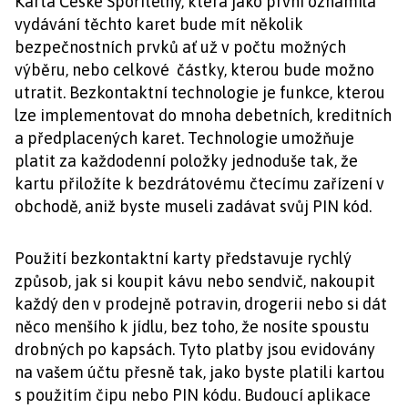
Karta České Spořitelny, která jako první oznámila
vydávání těchto karet bude mít několik
bezpečnostních prvků ať už v počtu možných
výběru, nebo celkové částky, kterou bude možno
utratit. Bezkontaktní technologie je funkce, kterou
lze implementovat do mnoha debetních, kreditních
a předplacených karet. Technologie umožňuje
platit za každodenní položky jednoduše tak, že
kartu přiložíte k bezdrátovému čtecímu zařízení v
obchodě, aniž byste museli zadávat svůj PIN kód.
Použití bezkontaktní karty představuje rychlý
způsob, jak si koupit kávu nebo sendvič, nakoupit
každý den v prodejně potravin, drogerii nebo si dát
něco menšího k jídlu, bez toho, že nosíte spoustu
drobných po kapsách. Tyto platby jsou evidovány
na vašem účtu přesně tak, jako byste platili kartou
s použitím čipu nebo PIN kódu. Budoucí aplikace