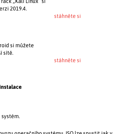
ack „Kali Linux“ si
rzi 2019.4.
stáhněte si
roid si můžete
 sítě.
stáhněte si
instalace
e systém.
vozu operačního systému. ISO lze spustit jak v