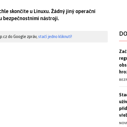
hle skončíte u Linuxu. Žádný jiný operační
 bezpečnostními nástroji.
DO
hip.cz do Google zpráv,
stačí jedno kliknutí!
Zač
Zač
reg
obs
hro
BEZ
Stač
Sta
uži
při
vře
NOV