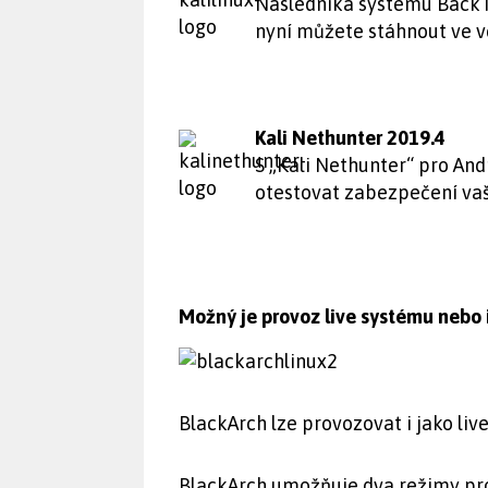
Následníka systému BackTr
nyní můžete stáhnout ve ve
Kali Nethunter 2019.4
S „Kali Nethunter“ pro And
otestovat zabezpečení vaší
Možný je provoz live systému nebo 
BlackArch lze provozovat i jako liv
BlackArch umožňuje dva režimy pro