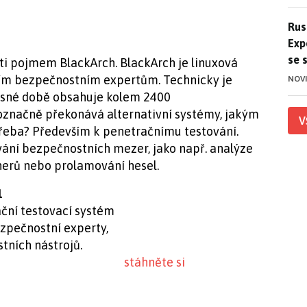
Ruso
Rus
Exp
se 
sti pojmem BlackArch. BlackArch je linuxová
vším bezpečnostním expertům. Technicky je
NOV
asné době obsahuje kolem 2400
označně překonává alternativní systémy, jakým
V
otřeba? Především k penetračnímu testování.
vání bezpečnostních mezer, jako např. analýze
nerů nebo prolamování hesel.
1
ační testovací systém
zpečnostní experty,
stních nástrojů.
stáhněte si