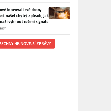
vé inovovali své drony. Expert našel chytrý způsob, jak se sna
ové inovovali své drony.
ert našel chytrý způsob, jak
snaží vyhnout rušení signálu
INKY
ŠECHNY NEJNOVĚJŠÍ ZPRÁVY