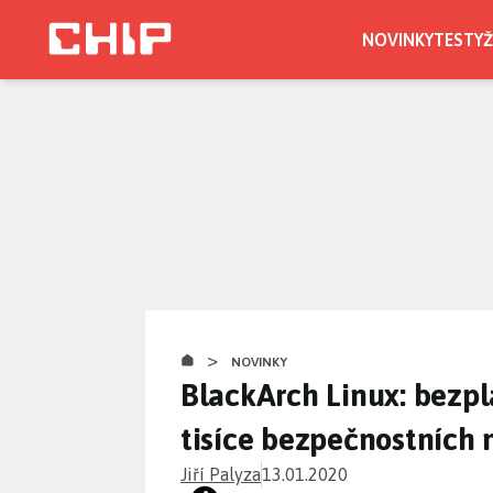
Přejít
k
NOVINKY
TESTY
Ž
hlavnímu
obsahu
>
NOVINKY
BlackArch Linux: bezpl
tisíce bezpečnostních 
Jiří Palyza
13.01.2020