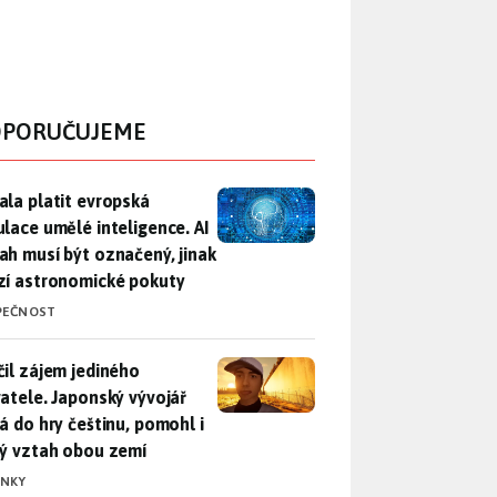
PORUČUJEME
ala platit evropská regulace umělé inteligence. AI obsah musí
ala platit evropská
ulace umělé inteligence. AI
ah musí být označený, jinak
zí astronomické pokuty
PEČNOST
il zájem jediného uživatele. Japonský vývojář přidá do hry češ
čil zájem jediného
vatele. Japonský vývojář
dá do hry češtinu, pomohl i
lý vztah obou zemí
INKY