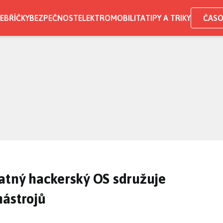
EBŘÍČKY
BEZPEČNOST
ELEKTROMOBILITA
TIPY A TRIKY
ČASO
atný hackerský OS sdružuje
nástrojů