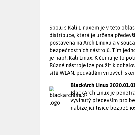
Spolu s Kali Linuxem je v této obla
distribuce, která je určena přede
postavena na Arch Linuxu a v souč
bezpečnostních nástrojů. Tím jedn
je např. Kali Linux. K čemu je to p
Různé nástroje lze použít k odhalo
sítě WLAN, podvádění virových ske
BlackArch Linux 2020.01.0
BlackArch Linux je penetr
vyvinutý především pro be
nabízející tisíce bezpečno