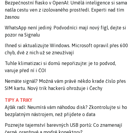
Bezpečnostní fiasko v OpenAI: Umělá inteligence si sama
našla cestu ven z izolovaného prostředí. Experti nad tím
žasnou
WhatsApp není jediný. Podvodníci mají nový fígl, dejte si
pozor na Signalu
Ihned si aktualizujte Windows. Microsoft opravil přes 600
chyb, dvě z nich už se zneužívají
Tuhle klimatizaci si domů nepořizujte: je to podvod,
varuje před ní i ČOI
Nemáte signál? Možná vám právě někdo krade číslo přes
SIM kartu. Nový trik hackerů ohrožuje i Čechy
TIPY A TRIKY
Ajťák radí: Neumírá vám náhodou disk? Zkontrolujte si ho
bezplatným nástrojem, než přijdete o data
Poznejte tajemství barevných USB portů: Co znamenají
černé, oranžové a modré konektory?