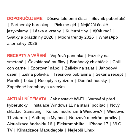
DOPORUČUJEME
Děsivá telefonní čísla
|
Slovník puberťáků
|
Partnerský horoskop
|
Pick me girl
|
Nejtěžší české
jazykolamy
|
Láska a vztahy
|
Kulturní tipy
|
Ajťák radí
|
Svátky a prázdniny 2026
|
Módní trendy 2026
|
WhatsApp
alternativy 2026
RECEPTY A VAŘENÍ
Vepřová panenka
|
Fazolky na
smetaně
|
Čokoládové muffiny
|
Banánový chlebíček
|
Chili
con carne
|
Sportovní nápoj
|
Zálivky na salát
|
Jahodový
džem
|
Zelná polévka
|
Třešňová bublanina
|
Sekaná recept
|
Perník
|
Lečo
|
Recepty s rybízem
|
Domácí housky
|
Zapečené brambory s uzeným
AKTUÁLNÍ TÉMATA
Jak nastavit Wi-Fi
|
Varování před
kyberútoky
|
Instalace Windows 11 na starší počítač
|
Nový
skládací Samsung
|
Konec modré smrti Windows?
|
Windows
11 zdarma
|
Anthropic Mythos
|
Nouzové otevírání pračky
|
Aktualizace Androidu 16
|
Elektromobilita
|
iPhone 17
|
VLC
TV
|
Klimatizace Maoudegola
|
Nejlepší Linux