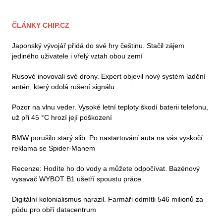
ČLÁNKY CHIP.CZ
Japonský vývojář přidá do své hry češtinu. Stačil zájem
jediného uživatele i vřelý vztah obou zemí
Rusové inovovali své drony. Expert objevil nový systém ladění
antén, který odolá rušení signálu
Pozor na vlnu veder. Vysoké letní teploty škodí baterii telefonu,
už při 45 °C hrozí její poškození
BMW porušilo starý slib. Po nastartování auta na vás vyskočí
reklama se Spider-Manem
Recenze: Hodíte ho do vody a můžete odpočívat. Bazénový
vysavač WYBOT B1 ušetří spoustu práce
Digitální kolonialismus narazil. Farmáři odmítli 546 milionů za
půdu pro obří datacentrum