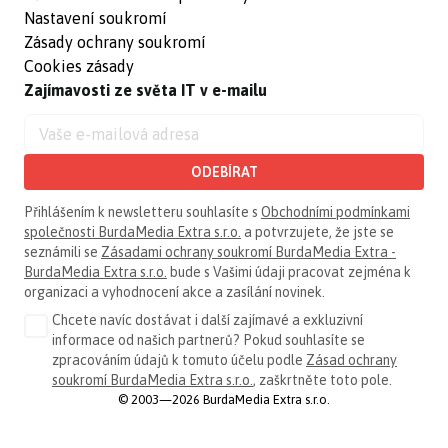
Nastavení soukromí
Zásady ochrany soukromí
Cookies zásady
Zajímavosti ze světa IT v e-mailu
ODEBÍRAT
Přihlášením k newsletteru souhlasíte s
Obchodními podmínkami
společnosti BurdaMedia Extra s.r.o.
a potvrzujete, že jste se
seznámili se
Zásadami ochrany soukromí BurdaMedia Extra -
BurdaMedia Extra s.r.o.
bude s Vašimi údaji pracovat zejména k
organizaci a vyhodnocení akce a zasílání novinek.
Chcete navíc dostávat i další zajímavé a exkluzivní
informace od našich partnerů? Pokud souhlasíte se
zpracováním údajů k tomuto účelu podle
Zásad ochrany
soukromí BurdaMedia Extra s.r.o.
, zaškrtněte toto pole.
© 2003—2026 BurdaMedia Extra s.r.o.