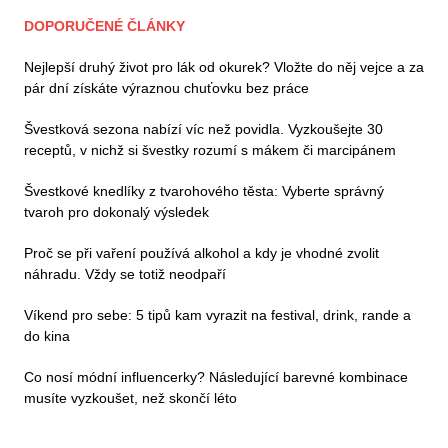
DOPORUČENÉ ČLÁNKY
Nejlepší druhý život pro lák od okurek? Vložte do něj vejce a za
pár dní získáte výraznou chuťovku bez práce
Švestková sezona nabízí víc než povidla. Vyzkoušejte 30
receptů, v nichž si švestky rozumí s mákem či marcipánem
Švestkové knedlíky z tvarohového těsta: Vyberte správný
tvaroh pro dokonalý výsledek
Proč se při vaření používá alkohol a kdy je vhodné zvolit
náhradu. Vždy se totiž neodpaří
Víkend pro sebe: 5 tipů kam vyrazit na festival, drink, rande a
do kina
Co nosí módní influencerky? Následující barevné kombinace
musíte vyzkoušet, než skončí léto