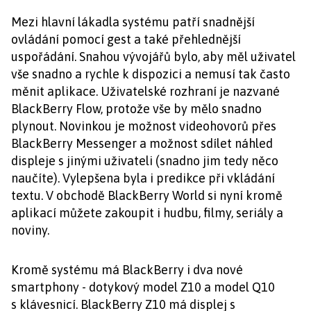
Mezi hlavní lákadla systému patří snadnější
ovládání pomocí gest a také přehlednější
uspořádání. Snahou vývojářů bylo, aby měl uživatel
vše snadno a rychle k dispozici a nemusí tak často
měnit aplikace. Uživatelské rozhraní je nazvané
BlackBerry Flow, protože vše by mělo snadno
plynout. Novinkou je možnost videohovorů přes
BlackBerry Messenger a možnost sdílet náhled
displeje s jinými uživateli (snadno jim tedy něco
naučíte). Vylepšena byla i predikce při vkládání
textu. V obchodě BlackBerry World si nyní kromě
aplikací můžete zakoupit i hudbu, filmy, seriály a
noviny.
Kromě systému má BlackBerry i dva nové
smartphony - dotykový model Z10 a model Q10
s klávesnicí. BlackBerry Z10 má displej s