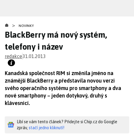
Přejít
k
hlavnímu
>
obsahu
NOVINKY
BlackBerry má nový systém,
telefony i název
redakce
31.01.2013
Kanadská společnost RIM si změnila jméno na
známější BlackBerry a představila novou verzi
svého operačního systému pro smartphony a dva
nové smartphony – jeden dotykový, druhý s
klávesnicí.
Líbí se vám tento článek? Přidejte si Chip.cz do Google
zpráv,
stačí jedno kliknutí!