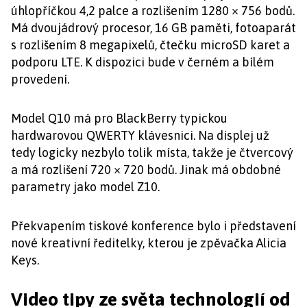
úhlopříčkou 4,2 palce a rozlišením 1280 × 756 bodů.
Má dvoujádrový procesor, 16 GB paměti, fotoaparát
s rozlišením 8 megapixelů, čtečku microSD karet a
podporu LTE. K dispozici bude v černém a bílém
provedení.
Model Q10 má pro BlackBerry typickou
hardwarovou QWERTY klávesnici. Na displej už
tedy logicky nezbylo tolik místa, takže je čtvercový
a má rozlišení 720 × 720 bodů. Jinak má obdobné
parametry jako model Z10.
Překvapením tiskové konference bylo i představení
nové kreativní ředitelky, kterou je zpěvačka Alicia
Keys.
Video tipy ze světa technologií od