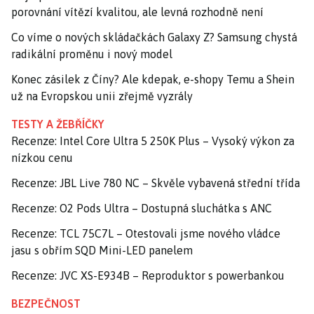
porovnání vítězí kvalitou, ale levná rozhodně není
Co víme o nových skládačkách Galaxy Z? Samsung chystá
radikální proměnu i nový model
Konec zásilek z Číny? Ale kdepak, e-shopy Temu a Shein
už na Evropskou unii zřejmě vyzrály
TESTY A ŽEBŘÍČKY
Recenze: Intel Core Ultra 5 250K Plus – Vysoký výkon za
nízkou cenu
Recenze: JBL Live 780 NC – Skvěle vybavená střední třída
Recenze: O2 Pods Ultra – Dostupná sluchátka s ANC
Recenze: TCL 75C7L – Otestovali jsme nového vládce
jasu s obřím SQD Mini-LED panelem
Recenze: JVC XS-E934B – Reproduktor s powerbankou
BEZPEČNOST