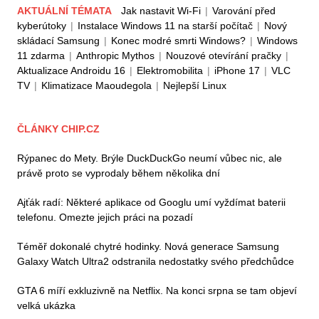
AKTUÁLNÍ TÉMATA
Jak nastavit Wi-Fi
|
Varování před
kyberútoky
|
Instalace Windows 11 na starší počítač
|
Nový
skládací Samsung
|
Konec modré smrti Windows?
|
Windows
11 zdarma
|
Anthropic Mythos
|
Nouzové otevírání pračky
|
Aktualizace Androidu 16
|
Elektromobilita
|
iPhone 17
|
VLC
TV
|
Klimatizace Maoudegola
|
Nejlepší Linux
ČLÁNKY CHIP.CZ
Rýpanec do Mety. Brýle DuckDuckGo neumí vůbec nic, ale
právě proto se vyprodaly během několika dní
Ajťák radí: Některé aplikace od Googlu umí vyždímat baterii
telefonu. Omezte jejich práci na pozadí
Téměř dokonalé chytré hodinky. Nová generace Samsung
Galaxy Watch Ultra2 odstranila nedostatky svého předchůdce
GTA 6 míří exkluzivně na Netflix. Na konci srpna se tam objeví
velká ukázka