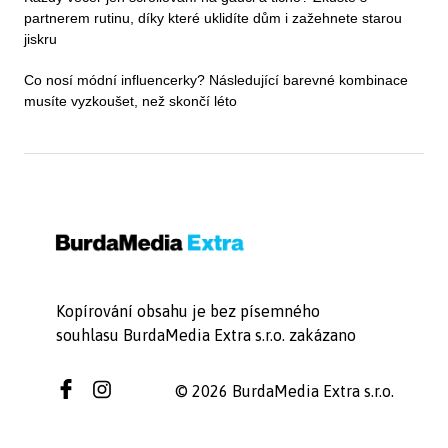
partnerem rutinu, díky které uklidíte dům i zažehnete starou
jiskru
Co nosí módní influencerky? Následující barevné kombinace
musíte vyzkoušet, než skončí léto
Kopírování obsahu je bez písemného
souhlasu BurdaMedia Extra s.r.o. zakázano
© 2026 BurdaMedia Extra s.r.o.