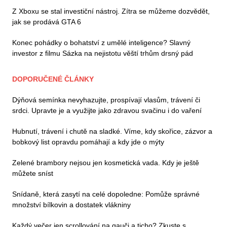
Z Xboxu se stal investiční nástroj. Zítra se můžeme dozvědět,
jak se prodává GTA 6
Konec pohádky o bohatství z umělé inteligence? Slavný
investor z filmu Sázka na nejistotu věští trhům drsný pád
DOPORUČENÉ ČLÁNKY
Dýňová semínka nevyhazujte, prospívají vlasům, trávení či
srdci. Upravte je a využijte jako zdravou svačinu i do vaření
Hubnutí, trávení i chutě na sladké. Víme, kdy skořice, zázvor a
bobkový list opravdu pomáhají a kdy jde o mýty
Zelené brambory nejsou jen kosmetická vada. Kdy je ještě
můžete sníst
Snídaně, která zasytí na celé dopoledne: Pomůže správné
množství bílkovin a dostatek vlákniny
Každý večer jen scrollování na gauči a ticho? Zkuste s