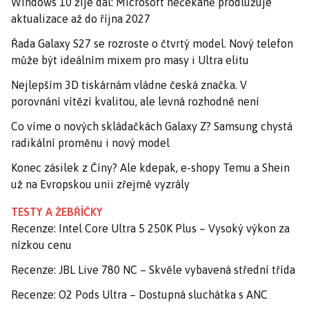
Windows 10 žije dál: Microsoft nečekaně prodlužuje
aktualizace až do října 2027
Řada Galaxy S27 se rozroste o čtvrtý model. Nový telefon
může být ideálním mixem pro masy i Ultra elitu
Nejlepším 3D tiskárnám vládne česká značka. V
porovnání vítězí kvalitou, ale levná rozhodně není
Co víme o nových skládačkách Galaxy Z? Samsung chystá
radikální proměnu i nový model
Konec zásilek z Číny? Ale kdepak, e-shopy Temu a Shein
už na Evropskou unii zřejmě vyzrály
TESTY A ŽEBŘÍČKY
Recenze: Intel Core Ultra 5 250K Plus – Vysoký výkon za
nízkou cenu
Recenze: JBL Live 780 NC – Skvěle vybavená střední třída
Recenze: O2 Pods Ultra – Dostupná sluchátka s ANC