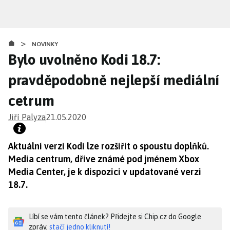
Přejít
k
hlavnímu
>
obsahu
NOVINKY
Bylo uvolněno Kodi 18.7:
pravděpodobně nejlepší mediální
cetrum
Jiří Palyza
21.05.2020
Aktuální verzi Kodi lze rozšířit o spoustu doplňků.
Media centrum, dříve známé pod jménem Xbox
Media Center, je k dispozici v updatované verzi
18.7.
Líbí se vám tento článek? Přidejte si Chip.cz do Google
zpráv,
stačí jedno kliknutí!