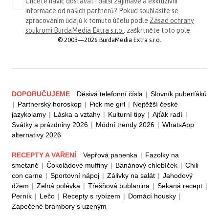
Chcete navíc dostávat i další zajímavé a exkluzivní
informace od našich partnerů? Pokud souhlasíte se
zpracováním údajů k tomuto účelu podle
Zásad ochrany
soukromí BurdaMedia Extra s.r.o.
, zaškrtněte toto pole.
© 2003—2026 BurdaMedia Extra s.r.o.
DOPORUČUJEME
Děsivá telefonní čísla
|
Slovník puberťáků
|
Partnerský horoskop
|
Pick me girl
|
Nejtěžší české
jazykolamy
|
Láska a vztahy
|
Kulturní tipy
|
Ajťák radí
|
Svátky a prázdniny 2026
|
Módní trendy 2026
|
WhatsApp
alternativy 2026
RECEPTY A VAŘENÍ
Vepřová panenka
|
Fazolky na
smetaně
|
Čokoládové muffiny
|
Banánový chlebíček
|
Chili
con carne
|
Sportovní nápoj
|
Zálivky na salát
|
Jahodový
džem
|
Zelná polévka
|
Třešňová bublanina
|
Sekaná recept
|
Perník
|
Lečo
|
Recepty s rybízem
|
Domácí housky
|
Zapečené brambory s uzeným