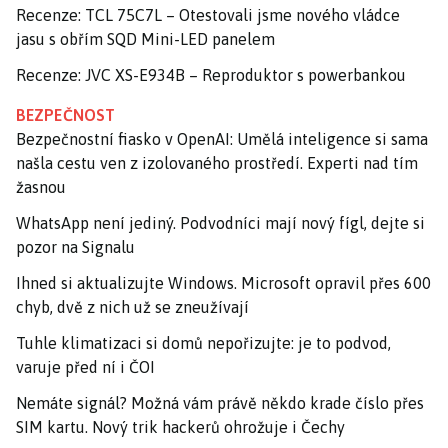
Recenze: TCL 75C7L – Otestovali jsme nového vládce
jasu s obřím SQD Mini-LED panelem
Recenze: JVC XS-E934B – Reproduktor s powerbankou
BEZPEČNOST
Bezpečnostní fiasko v OpenAI: Umělá inteligence si sama
našla cestu ven z izolovaného prostředí. Experti nad tím
žasnou
WhatsApp není jediný. Podvodníci mají nový fígl, dejte si
pozor na Signalu
Ihned si aktualizujte Windows. Microsoft opravil přes 600
chyb, dvě z nich už se zneužívají
Tuhle klimatizaci si domů nepořizujte: je to podvod,
varuje před ní i ČOI
Nemáte signál? Možná vám právě někdo krade číslo přes
SIM kartu. Nový trik hackerů ohrožuje i Čechy