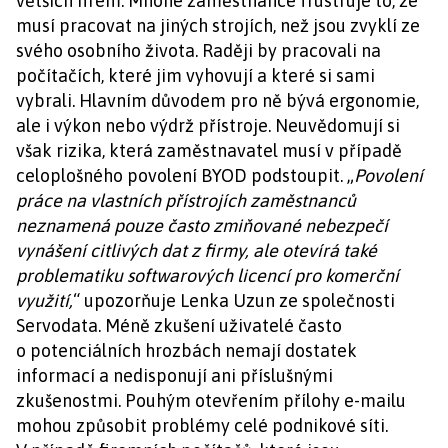
větších firem. Mnohé zaměstnance frustruje to, že
musí pracovat na jiných strojích, než jsou zvyklí ze
svého osobního života. Raději by pracovali na
počítačích, které jim vyhovují a které si sami
vybrali. Hlavním důvodem pro ně bývá ergonomie,
ale i výkon nebo výdrž přístroje. Neuvědomují si
však rizika, která zaměstnavatel musí v případě
celoplošného povolení BYOD podstoupit. „
Povolení
práce na vlastních přístrojích zaměstnanců
neznamená pouze často zmiňované nebezpečí
vynášení citlivých dat z firmy, ale otevírá také
problematiku softwarových licencí pro komerční
využití,
“ upozorňuje Lenka Uzun ze společnosti
Servodata. Méně zkušení uživatelé často
o potenciálních hrozbách nemají dostatek
informací a nedisponují ani příslušnými
zkušenostmi. Pouhým otevřením přílohy e-mailu
mohou způsobit problémy celé podnikové síti.