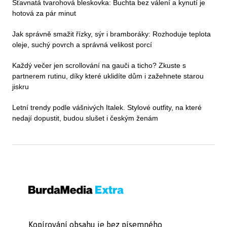
Šťavnatá tvarohová bleskovka: Buchta bez válení a kynutí je
hotová za pár minut
Jak správně smažit řízky, sýr i bramboráky: Rozhoduje teplota
oleje, suchý povrch a správná velikost porcí
Každý večer jen scrollování na gauči a ticho? Zkuste s
partnerem rutinu, díky které uklidíte dům i zažehnete starou
jiskru
Letní trendy podle vášnivých Italek. Stylové outfity, na které
nedají dopustit, budou slušet i českým ženám
Kopírování obsahu je bez písemného