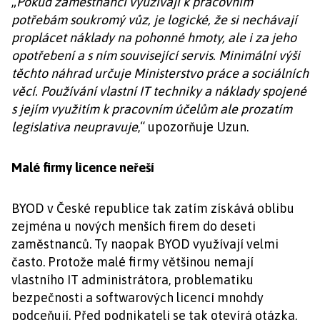
„
Pokud zaměstnanci využívají k pracovním
potřebám soukromý vůz, je logické, že si nechávají
proplácet náklady na pohonné hmoty, ale i za jeho
opotřebení a s ním související servis. Minimální výši
těchto náhrad určuje Ministerstvo práce a sociálních
věcí. Používání vlastní IT techniky a náklady spojené
s jejím využitím k pracovním účelům ale prozatím
legislativa neupravuje
,“ upozorňuje Uzun.
Malé firmy licence neřeší
BYOD v České republice tak zatím získává oblibu
zejména u nových menších firem do deseti
zaměstnanců. Ty naopak BYOD využívají velmi
často. Protože malé firmy většinou nemají
vlastního IT administrátora, problematiku
bezpečnosti a softwarových licencí mnohdy
podceňují. Před podnikateli se tak otevírá otázka,