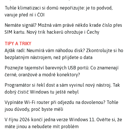
Tuhle klimatizaci si domů nepořizujte: je to podvod,
varuje před ní i ČOI
Nemáte signál? Možná vám právě někdo krade číslo přes
SIM kartu. Nový trik hackerů ohrožuje i Čechy
TIPY A TRIKY
Ajťák radí: Neumírá vám náhodou disk? Zkontrolujte si ho
bezplatným nástrojem, než přijdete o data
Poznejte tajemství barevných USB portů: Co znamenají
černé, oranžové a modré konektory?
Programátor si řekl dost a sám vyvinul nový nástroj. Tak
dobrý čistič Windows tu ještě nebyl
Vypínáte Wi-Fi router při odjezdu na dovolenou? Tohle
jsou důvody, proč byste měli
V říjnu 2026 končí jedna verze Windows 11. Ověřte si, že
máte jinou a nebudete mít problém