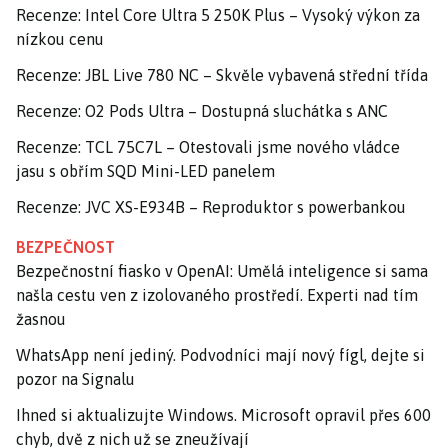
Recenze: Intel Core Ultra 5 250K Plus – Vysoký výkon za
nízkou cenu
Recenze: JBL Live 780 NC – Skvěle vybavená střední třída
Recenze: O2 Pods Ultra – Dostupná sluchátka s ANC
Recenze: TCL 75C7L – Otestovali jsme nového vládce
jasu s obřím SQD Mini-LED panelem
Recenze: JVC XS-E934B – Reproduktor s powerbankou
BEZPEČNOST
Bezpečnostní fiasko v OpenAI: Umělá inteligence si sama
našla cestu ven z izolovaného prostředí. Experti nad tím
žasnou
WhatsApp není jediný. Podvodníci mají nový fígl, dejte si
pozor na Signalu
Ihned si aktualizujte Windows. Microsoft opravil přes 600
chyb, dvě z nich už se zneužívají