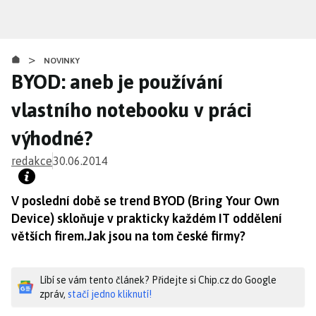
Přejít
k
hlavnímu
>
obsahu
NOVINKY
BYOD: aneb je používání
vlastního notebooku v práci
výhodné?
redakce
30.06.2014
V poslední době se trend BYOD (Bring Your Own
Device) skloňuje v prakticky každém IT oddělení
větších firem.Jak jsou na tom české firmy?
Líbí se vám tento článek? Přidejte si Chip.cz do Google
zpráv,
stačí jedno kliknutí!