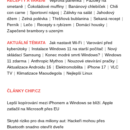
RECEPTY A VAŘENÍ
Vepřová panenka
|
Fazolky na
smetaně
|
Čokoládové muffiny
|
Banánový chlebíček
|
Chili
con carne
|
Sportovní nápoj
|
Zálivky na salát
|
Jahodový
džem
|
Zelná polévka
|
Třešňová bublanina
|
Sekaná recept
|
Perník
|
Lečo
|
Recepty s rybízem
|
Domácí housky
|
Zapečené brambory s uzeným
AKTUÁLNÍ TÉMATA
Jak nastavit Wi-Fi
|
Varování před
kyberútoky
|
Instalace Windows 11 na starší počítač
|
Nový
skládací Samsung
|
Konec modré smrti Windows?
|
Windows
11 zdarma
|
Anthropic Mythos
|
Nouzové otevírání pračky
|
Aktualizace Androidu 16
|
Elektromobilita
|
iPhone 17
|
VLC
TV
|
Klimatizace Maoudegola
|
Nejlepší Linux
ČLÁNKY CHIP.CZ
Lepší kopírování mezi iPhonem a Windows se blíží. Apple
zatlačil na Microsoft přes EU
Skryté riziko pro dva miliony aut: Hackeři mohou přes
Bluetooth snadno otevřít dveře