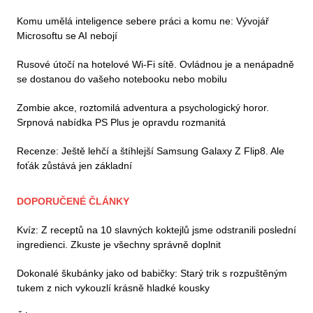
Komu umělá inteligence sebere práci a komu ne: Vývojář
Microsoftu se AI nebojí
Rusové útočí na hotelové Wi-Fi sítě. Ovládnou je a nenápadně
se dostanou do vašeho notebooku nebo mobilu
Zombie akce, roztomilá adventura a psychologický horor.
Srpnová nabídka PS Plus je opravdu rozmanitá
Recenze: Ještě lehčí a štíhlejší Samsung Galaxy Z Flip8. Ale
foťák zůstává jen základní
DOPORUČENÉ ČLÁNKY
Kvíz: Z receptů na 10 slavných koktejlů jsme odstranili poslední
ingredienci. Zkuste je všechny správně doplnit
Dokonalé škubánky jako od babičky: Starý trik s rozpuštěným
tukem z nich vykouzlí krásně hladké kousky