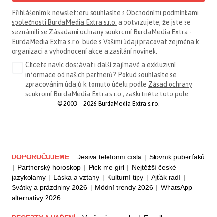
Přihlášením k newsletteru souhlasíte s
Obchodními podmínkami
společnosti BurdaMedia Extra s.r.o.
a potvrzujete, že jste se
seznámili se
Zásadami ochrany soukromí BurdaMedia Extra -
BurdaMedia Extra s.r.o.
bude s Vašimi údaji pracovat zejména k
organizaci a vyhodnocení akce a zasílání novinek.
Chcete navíc dostávat i další zajímavé a exkluzivní
informace od našich partnerů? Pokud souhlasíte se
zpracováním údajů k tomuto účelu podle
Zásad ochrany
soukromí BurdaMedia Extra s.r.o.
, zaškrtněte toto pole.
© 2003—2026 BurdaMedia Extra s.r.o.
DOPORUČUJEME
Děsivá telefonní čísla
|
Slovník puberťáků
|
Partnerský horoskop
|
Pick me girl
|
Nejtěžší české
jazykolamy
|
Láska a vztahy
|
Kulturní tipy
|
Ajťák radí
|
Svátky a prázdniny 2026
|
Módní trendy 2026
|
WhatsApp
alternativy 2026