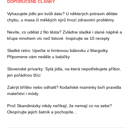
DOPORUČENÉ ČLÁNKY
Vyhazujete jídlo jen kvůli datu? U některých potravin děláte
chybu, u masa či měkkých sýrů hrozí zdravotní problémy
Nevíte, co udělat z filo těsta? Zvládne sladké i slané náplně a
křupe mnohem víc než listové. Inspirujte se 10 recepty
Sladké retro: Upečte si hrnkovou bábovku z Margotky.
Připomene vám neděle u babičky
Slovenské prívarky: Sytá jídla, na která nepotřebujete příbor,
jen pořádnou lžíci
Zakrýt bříško nebo odhalit? Kodaňské maminky boří pravidla
mateřství i módy
Proč Skandinávky nikdy neříkají, že nemají co na sebe?
Okopírujte jejich šatník a pochopíte...