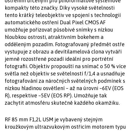
ostřením určeným pro plnoformátové systémové
kompakty této značky. Díky vysoké světelnosti
tento krátký teleobjektiv ve spojení s technologií
automatického ostření Dual Pixel CMOS AF
umožňuje pořizovat působivé snímky s nízkou
hloubkou ostrosti, atraktivním bokehem a
odděleným pozadím. Fotografovaný předmět ostře
vystupuje z obrazu a devítilamelová clona vytváří
jemně rozostřené pozadí ideální pro portrétní
fotografii. Objektiv propouští na snímač o 50 % více
světla než objektiv se světelností f/1,4 a usnadňuje
fotografování za náročných světelných podmínek s
nízkou hladinou osvětlení – až na úrovni –6EV (EOS
R), respektive –5EV (EOS RP). Umožňuje tak
zachytit atmosféru skutečně každého okamžiku.
RF 85 mm F1,2L USM je vybavený stejným
kroužkovým ultrazvukovým ostřicím motorem typu