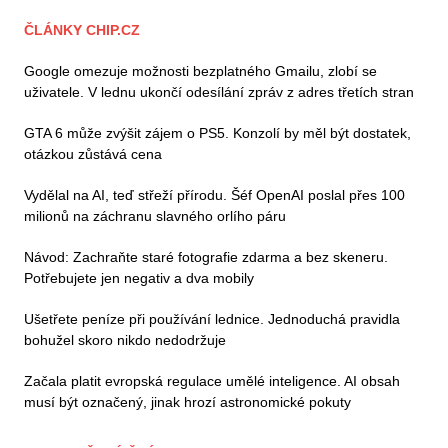
ČLÁNKY CHIP.CZ
Google omezuje možnosti bezplatného Gmailu, zlobí se
uživatele. V lednu ukončí odesílání zpráv z adres třetích stran
GTA 6 může zvýšit zájem o PS5. Konzolí by měl být dostatek,
otázkou zůstává cena
Vydělal na AI, teď střeží přírodu. Šéf OpenAI poslal přes 100
milionů na záchranu slavného orlího páru
Návod: Zachraňte staré fotografie zdarma a bez skeneru.
Potřebujete jen negativ a dva mobily
Ušetřete peníze při používání lednice. Jednoduchá pravidla
bohužel skoro nikdo nedodržuje
Začala platit evropská regulace umělé inteligence. AI obsah
musí být označený, jinak hrozí astronomické pokuty