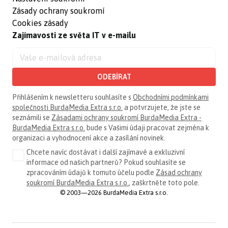
Zásady ochrany soukromí
Cookies zásady
Zajímavosti ze světa IT v e-mailu
ODEBÍRAT
Přihlášením k newsletteru souhlasíte s
Obchodními podmínkami
společnosti BurdaMedia Extra s.r.o.
a potvrzujete, že jste se
seznámili se
Zásadami ochrany soukromí BurdaMedia Extra -
BurdaMedia Extra s.r.o.
bude s Vašimi údaji pracovat zejména k
organizaci a vyhodnocení akce a zasílání novinek.
Chcete navíc dostávat i další zajímavé a exkluzivní
informace od našich partnerů? Pokud souhlasíte se
zpracováním údajů k tomuto účelu podle
Zásad ochrany
soukromí BurdaMedia Extra s.r.o.
, zaškrtněte toto pole.
© 2003—2026 BurdaMedia Extra s.r.o.