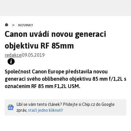
Přejít
k
hlavnímu
>
obsahu
NOVINKY
Canon uvádí novou generaci
objektivu RF 85mm
redakce
09.05.2019
Společnost Canon Europe představila novou
generaci svého oblíbeného objektivu 85 mm f/1,2L s
označením RF 85 mm F1,2L USM.
Líbí se vám tento článek? Přidejte si Chip.cz do Google
zpráv,
stačí jedno kliknutí!