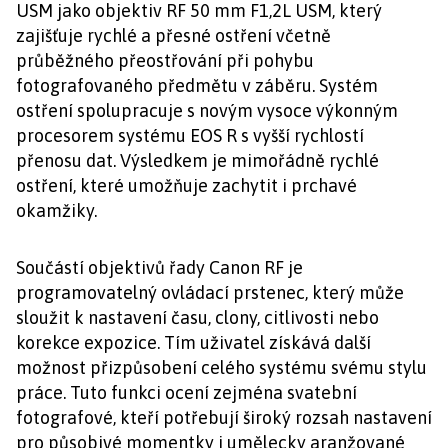
USM jako objektiv RF 50 mm F1,2L USM, který
zajišťuje rychlé a přesné ostření včetně
průběžného přeostřování při pohybu
fotografovaného předmětu v záběru. Systém
ostření spolupracuje s novým vysoce výkonným
procesorem systému EOS R s vyšší rychlostí
přenosu dat. Výsledkem je mimořádně rychlé
ostření, které umožňuje zachytit i prchavé
okamžiky.
Součástí objektivů řady Canon RF je
programovatelný ovládací prstenec, který může
sloužit k nastavení času, clony, citlivosti nebo
korekce expozice. Tím uživatel získává další
možnost přizpůsobení celého systému svému stylu
práce. Tuto funkci ocení zejména svatební
fotografové, kteří potřebují široký rozsah nastavení
pro působivé momentky i umělecky aranžované