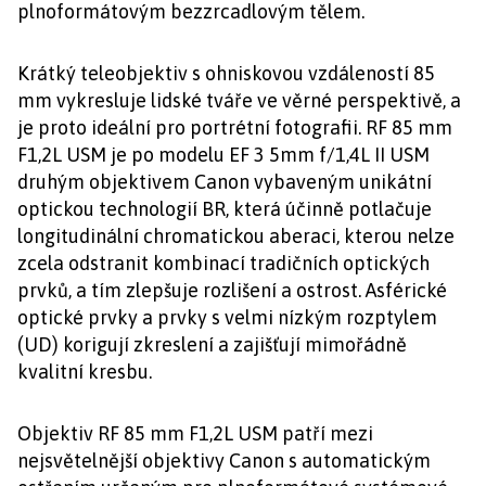
plnoformátovým bezzrcadlovým tělem.
Krátký teleobjektiv s ohniskovou vzdáleností 85
mm vykresluje lidské tváře ve věrné perspektivě, a
je proto ideální pro portrétní fotografii. RF 85 mm
F1,2L USM je po modelu EF 3 5mm f/1,4L II USM
druhým objektivem Canon vybaveným unikátní
optickou technologií BR, která účinně potlačuje
longitudinální chromatickou aberaci, kterou nelze
zcela odstranit kombinací tradičních optických
prvků, a tím zlepšuje rozlišení a ostrost. Asférické
optické prvky a prvky s velmi nízkým rozptylem
(UD) korigují zkreslení a zajišťují mimořádně
kvalitní kresbu.
Objektiv RF 85 mm F1,2L USM patří mezi
nejsvětelnější objektivy Canon s automatickým