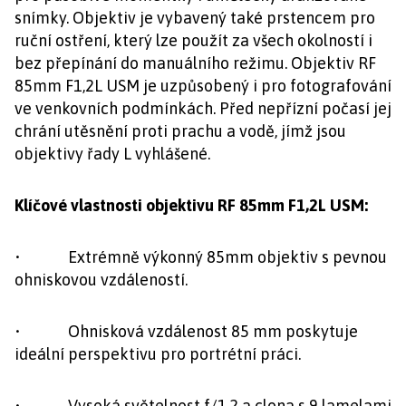
snímky. Objektiv je vybavený také prstencem pro
ruční ostření, který lze použít za všech okolností i
bez přepínání do manuálního režimu. Objektiv RF
85mm F1,2L USM je uzpůsobený i pro fotografování
ve venkovních podmínkách. Před nepřízní počasí jej
chrání utěsnění proti prachu a vodě, jímž jsou
objektivy řady L vyhlášené.
Klíčové vlastnosti objektivu RF 85mm F1,2L USM:
• Extrémně výkonný 85mm objektiv s pevnou
ohniskovou vzdáleností.
• Ohnisková vzdálenost 85 mm poskytuje
ideální perspektivu pro portrétní práci.
• Vysoká světelnost f/1,2 a clona s 9 lamelami