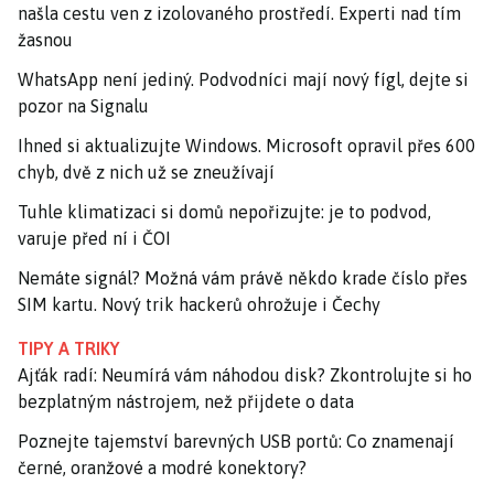
našla cestu ven z izolovaného prostředí. Experti nad tím
žasnou
WhatsApp není jediný. Podvodníci mají nový fígl, dejte si
pozor na Signalu
Ihned si aktualizujte Windows. Microsoft opravil přes 600
chyb, dvě z nich už se zneužívají
Tuhle klimatizaci si domů nepořizujte: je to podvod,
varuje před ní i ČOI
Nemáte signál? Možná vám právě někdo krade číslo přes
SIM kartu. Nový trik hackerů ohrožuje i Čechy
TIPY A TRIKY
Ajťák radí: Neumírá vám náhodou disk? Zkontrolujte si ho
bezplatným nástrojem, než přijdete o data
Poznejte tajemství barevných USB portů: Co znamenají
černé, oranžové a modré konektory?