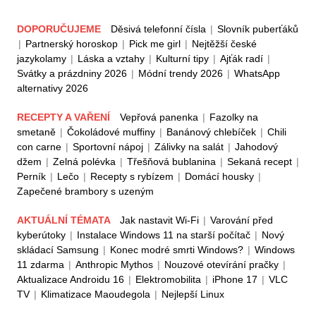
DOPORUČUJEME
Děsivá telefonní čísla
|
Slovník puberťáků
|
Partnerský horoskop
|
Pick me girl
|
Nejtěžší české
jazykolamy
|
Láska a vztahy
|
Kulturní tipy
|
Ajťák radí
|
Svátky a prázdniny 2026
|
Módní trendy 2026
|
WhatsApp
alternativy 2026
RECEPTY A VAŘENÍ
Vepřová panenka
|
Fazolky na
smetaně
|
Čokoládové muffiny
|
Banánový chlebíček
|
Chili
con carne
|
Sportovní nápoj
|
Zálivky na salát
|
Jahodový
džem
|
Zelná polévka
|
Třešňová bublanina
|
Sekaná recept
|
Perník
|
Lečo
|
Recepty s rybízem
|
Domácí housky
|
Zapečené brambory s uzeným
AKTUÁLNÍ TÉMATA
Jak nastavit Wi-Fi
|
Varování před
kyberútoky
|
Instalace Windows 11 na starší počítač
|
Nový
skládací Samsung
|
Konec modré smrti Windows?
|
Windows
11 zdarma
|
Anthropic Mythos
|
Nouzové otevírání pračky
|
Aktualizace Androidu 16
|
Elektromobilita
|
iPhone 17
|
VLC
TV
|
Klimatizace Maoudegola
|
Nejlepší Linux