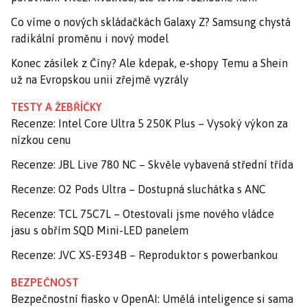
Co víme o nových skládačkách Galaxy Z? Samsung chystá
radikální proměnu i nový model
Konec zásilek z Číny? Ale kdepak, e-shopy Temu a Shein
už na Evropskou unii zřejmě vyzrály
TESTY A ŽEBŘÍČKY
Recenze: Intel Core Ultra 5 250K Plus – Vysoký výkon za
nízkou cenu
Recenze: JBL Live 780 NC – Skvěle vybavená střední třída
Recenze: O2 Pods Ultra – Dostupná sluchátka s ANC
Recenze: TCL 75C7L – Otestovali jsme nového vládce
jasu s obřím SQD Mini-LED panelem
Recenze: JVC XS-E934B – Reproduktor s powerbankou
BEZPEČNOST
Bezpečnostní fiasko v OpenAI: Umělá inteligence si sama