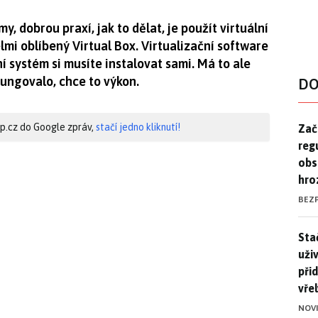
y, dobrou praxí, jak to dělat, je použít virtuální
lmi oblíbený Virtual Box. Virtualizační software
 systém si musíte instalovat sami. Má to ale
fungovalo, chce to výkon.
DO
Zač
hip.cz do Google zpráv,
stačí jedno kliknutí!
Zač
reg
obs
hro
BEZ
Stač
Sta
uži
při
vře
NOV