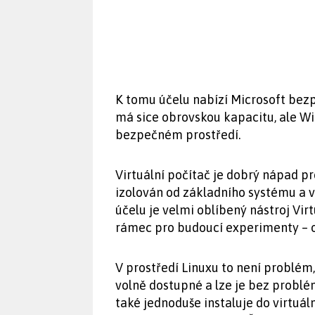
K tomu účelu nabízí Microsoft bez
má sice obrovskou kapacitu, ale W
bezpečném prostředí.
Virtuální počítač je dobrý nápad p
izolován od základního systému a
účelu je velmi oblíbený nástroj Vir
rámec pro budoucí experimenty – op
V prostředí Linuxu to není problém
volně dostupné a lze je bez problé
také jednoduše instaluje do virtuá