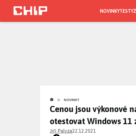
Přejít
k
NOVINKY
TESTY
Ž
hlavnímu
obsahu
>
NOVINKY
Cenou jsou výkonové ná
otestovat Windows 11
Jiří Palyza
22.12.2021