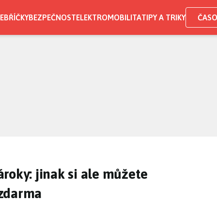
EBŘÍČKY
BEZPEČNOST
ELEKTROMOBILITA
TIPY A TRIKY
ČASO
roky: jinak si ale můžete
 zdarma