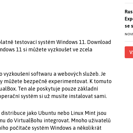
Ruso
Rus
Exp
se 
NOV
platně testovací systém Windows 11. Download
indows 11 si můžete vyzkoušet ve zcela
V
ro vyzkoušení softwaru a webových služeb. Je
 vy můžete bezpečně experimentovat. K tomuto
tualBox. Ten ale poskytuje pouze základní
erační systém si už musíte instalovat sami.
, distribuce jako Ubuntu nebo Linux Mint jsou
mu do VirtualBohu integrovat. Mnoho uživatelů
lního počítače systém Windows a několikrát