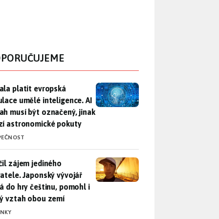
PORUČUJEME
ala platit evropská regulace umělé inteligence. AI obsah musí
ala platit evropská
ulace umělé inteligence. AI
ah musí být označený, jinak
zí astronomické pokuty
PEČNOST
il zájem jediného uživatele. Japonský vývojář přidá do hry češ
čil zájem jediného
vatele. Japonský vývojář
dá do hry češtinu, pomohl i
lý vztah obou zemí
INKY