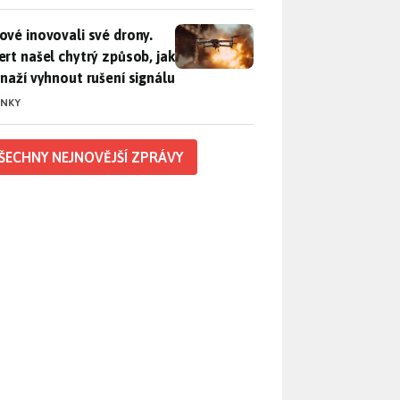
vé inovovali své drony. Expert našel chytrý způsob, jak se sna
ové inovovali své drony.
ert našel chytrý způsob, jak
snaží vyhnout rušení signálu
INKY
ŠECHNY NEJNOVĚJŠÍ ZPRÁVY