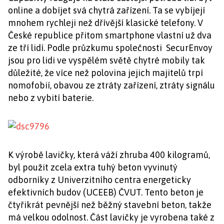
online a dobíjet svá chytrá zařízení. Ta se vybíjejí
mnohem rychleji než dřívější klasické telefony. V
České republice přitom smartphone vlastní už dva
ze tří lidí. Podle průzkumu společnosti SecurEnvoy
jsou pro lidi ve vyspělém světě chytré mobily tak
důležité, že více než polovina jejich majitelů trpí
nomofobií, obavou ze ztráty zařízení, ztráty signálu
nebo z vybití baterie.
K výrobě lavičky, která váží zhruba 400 kilogramů,
byl použit zcela extra tuhý beton vyvinutý
odborníky z Univerzitního centra energeticky
efektivních budov (UCEEB) ČVUT. Tento beton je
čtyřikrát pevnější než běžný stavební beton, takže
má velkou odolnost. Část lavičky je vyrobena také z