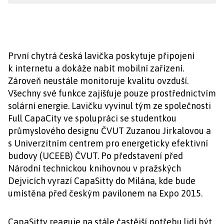
První chytrá česká lavička poskytuje připojení
k internetu a dokáže nabít mobilní zařízení.
Zároveň neustále monitoruje kvalitu ovzduší.
Všechny své funkce zajišťuje pouze prostřednictvím
solární energie. Lavičku vyvinul tým ze společnosti
Full CapaCity ve spolupráci se studentkou
průmyslového designu ČVUT Zuzanou Jirkalovou a
s Univerzitním centrem pro energeticky efektivní
budovy (UCEEB) ČVUT. Po představení před
Národní technickou knihovnou v pražských
Dejvicích vyrazí CapaSitty do Milána, kde bude
umístěna před českým pavilonem na Expo 2015.
CapaSitty reaguje na stále častější potřebu lidí být