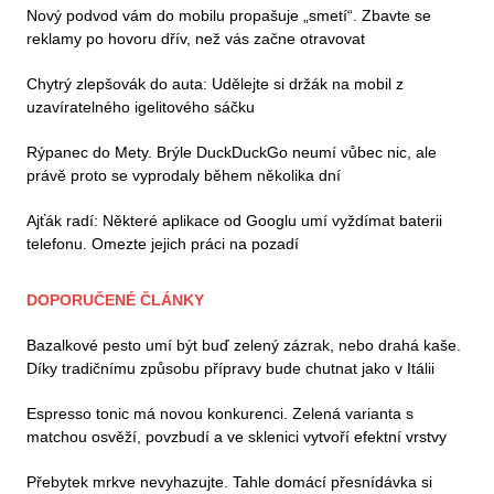
Nový podvod vám do mobilu propašuje „smetí“. Zbavte se
reklamy po hovoru dřív, než vás začne otravovat
Chytrý zlepšovák do auta: Udělejte si držák na mobil z
uzavíratelného igelitového sáčku
Rýpanec do Mety. Brýle DuckDuckGo neumí vůbec nic, ale
právě proto se vyprodaly během několika dní
Ajťák radí: Některé aplikace od Googlu umí vyždímat baterii
telefonu. Omezte jejich práci na pozadí
DOPORUČENÉ ČLÁNKY
Bazalkové pesto umí být buď zelený zázrak, nebo drahá kaše.
Díky tradičnímu způsobu přípravy bude chutnat jako v Itálii
Espresso tonic má novou konkurenci. Zelená varianta s
matchou osvěží, povzbudí a ve sklenici vytvoří efektní vrstvy
Přebytek mrkve nevyhazujte. Tahle domácí přesnídávka si