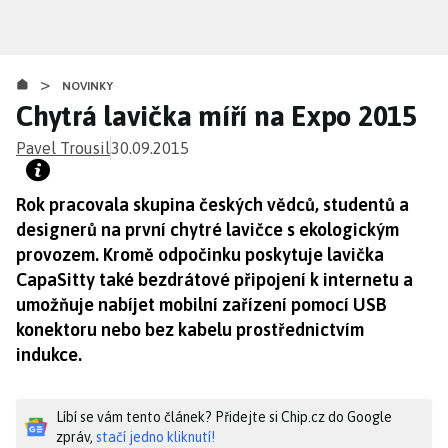
Přejít
k
hlavnímu
>
obsahu
NOVINKY
Chytrá lavička míří na Expo 2015
Pavel Trousil
30.09.2015
Rok pracovala skupina českých vědců, studentů a
designerů na první chytré lavičce s ekologickým
provozem. Kromě odpočinku poskytuje lavička
CapaSitty také bezdrátové připojení k internetu a
umožňuje nabíjet mobilní zařízení pomocí USB
konektoru nebo bez kabelu prostřednictvím
indukce.
Líbí se vám tento článek? Přidejte si Chip.cz do Google
zpráv,
stačí jedno kliknutí!