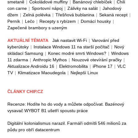
smetaně
|
Čokoládové muffiny
|
Banánový chlebíček
|
Chili
con carne
|
Sportovní nápoj
|
Zálivky na salát
|
Jahodový
džem
|
Zelná polévka
|
Třešňová bublanina
|
Sekaná recept
|
Perník
|
Lečo
|
Recepty s rybízem
|
Domácí housky
|
Zapečené brambory s uzeným
AKTUÁLNÍ TÉMATA
Jak nastavit Wi-Fi
|
Varování před
kyberútoky
|
Instalace Windows 11 na starší počítač
|
Nový
skládací Samsung
|
Konec modré smrti Windows?
|
Windows
11 zdarma
|
Anthropic Mythos
|
Nouzové otevírání pračky
|
Aktualizace Androidu 16
|
Elektromobilita
|
iPhone 17
|
VLC
TV
|
Klimatizace Maoudegola
|
Nejlepší Linux
ČLÁNKY CHIP.CZ
Recenze: Hodíte ho do vody a můžete odpočívat. Bazénový
vysavač WYBOT B1 ušetří spoustu práce
Digitální kolonialismus narazil. Farmáři odmítli 546 milionů za
půdu pro obří datacentrum