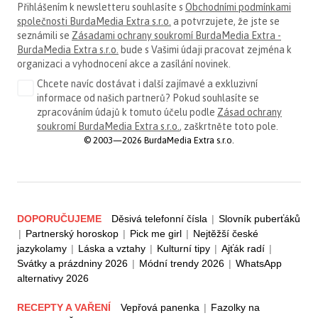
Přihlášením k newsletteru souhlasíte s
Obchodními podmínkami
společnosti BurdaMedia Extra s.r.o.
a potvrzujete, že jste se
seznámili se
Zásadami ochrany soukromí BurdaMedia Extra -
BurdaMedia Extra s.r.o.
bude s Vašimi údaji pracovat zejména k
organizaci a vyhodnocení akce a zasílání novinek.
Chcete navíc dostávat i další zajímavé a exkluzivní
informace od našich partnerů? Pokud souhlasíte se
zpracováním údajů k tomuto účelu podle
Zásad ochrany
soukromí BurdaMedia Extra s.r.o.
, zaškrtněte toto pole.
© 2003—2026 BurdaMedia Extra s.r.o.
DOPORUČUJEME
Děsivá telefonní čísla
|
Slovník puberťáků
|
Partnerský horoskop
|
Pick me girl
|
Nejtěžší české
jazykolamy
|
Láska a vztahy
|
Kulturní tipy
|
Ajťák radí
|
Svátky a prázdniny 2026
|
Módní trendy 2026
|
WhatsApp
alternativy 2026
RECEPTY A VAŘENÍ
Vepřová panenka
|
Fazolky na