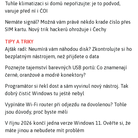
Tuhle klimatizaci si domů nepořizujte: je to podvod,
varuje před ní i ČOI
Nemáte signál? Možná vám právě někdo krade číslo přes
SIM kartu. Nový trik hackerů ohrožuje i Čechy
TIPY A TRIKY
Ajťák radí: Neumírá vám náhodou disk? Zkontrolujte si ho
bezplatným nástrojem, než přijdete o data
Poznejte tajemství barevných USB portů: Co znamenají
černé, oranžové a modré konektory?
Programátor si řekl dost a sám vyvinul nový nástroj. Tak
dobrý čistič Windows tu ještě nebyl
Vypínáte Wi-Fi router při odjezdu na dovolenou? Tohle
jsou důvody, proč byste měli
V říjnu 2026 končí jedna verze Windows 11. Ověřte si, že
máte jinou a nebudete mít problém