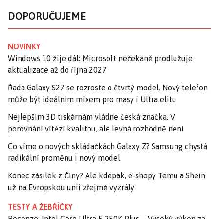
DOPORUČUJEME
NOVINKY
Windows 10 žije dál: Microsoft nečekaně prodlužuje
aktualizace až do října 2027
Řada Galaxy S27 se rozroste o čtvrtý model. Nový telefon
může být ideálním mixem pro masy i Ultra elitu
Nejlepším 3D tiskárnám vládne česká značka. V
porovnání vítězí kvalitou, ale levná rozhodně není
Co víme o nových skládačkách Galaxy Z? Samsung chystá
radikální proměnu i nový model
Konec zásilek z Číny? Ale kdepak, e-shopy Temu a Shein
už na Evropskou unii zřejmě vyzrály
TESTY A ŽEBŘÍČKY
Recenze: Intel Core Ultra 5 250K Plus – Vysoký výkon za