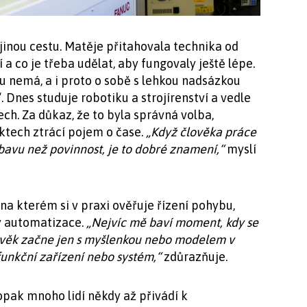
jinou cestu. Matěje přitahovala technika od
í a co je třeba udělat, aby fungovaly ještě lépe.
u nemá, a i proto o sobě s lehkou nadsázkou
. Dnes studuje robotiku a strojírenství a vedle
ech. Za důkaz, že to byla správná volba,
ektech ztrácí pojem o čase.
„Když člověka práce
zábavu než povinnost, je to dobré znamení,“
myslí
 na kterém si v praxi ověřuje řízení pohybu,
py automatizace.
„Nejvíc mě baví moment, kdy se
ověk začne jen s myšlenkou nebo modelem v
funkční zařízení nebo systém,“
zdůrazňuje.
opak mnoho lidí někdy až přivádí k