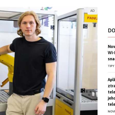
AD
DO
Nov
Nov
Wi-
sna
TIPY
Apl
Apl
ztr
tel
jeh
tel
NOV