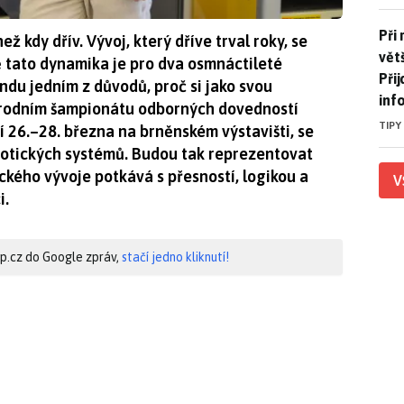
Při 
Při
ž kdy dřív. Vývoj, který dříve trval roky, se
větš
 tato dynamika je pro dva osmnáctileté
Při
ndu jedním z důvodů, proč si jako svou
inf
árodním šampionátu odborných dovedností
TIPY
í 26.–28. března na brněnském výstavišti, se
obotických systémů. Budou tak reprezentovat
ckého vývoje potkává s přesností, logikou a
V
i.
hip.cz do Google zpráv,
stačí jedno kliknutí!