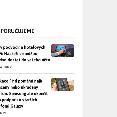
PORUČUJEME
ý podvod na hotelových Wi-Fi: Hackeři se můžou snadno dosta
ý podvod na hotelových
Fi: Hackeři se můžou
dno dostat do vašeho účtu
 A TRIKY
ikace Find pomáhá najít ztracený nebo ukradený telefon. Samsu
ikace Find pomáhá najít
acený nebo ukradený
efon. Samsung ale ukončil
o podporu u starších
efonů Galaxy
INKY