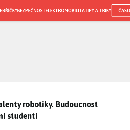
EBŘÍČKY
BEZPEČNOST
ELEKTROMOBILITA
TIPY A TRIKY
ČASO
talenty robotiky. Budoucnost
ní studenti