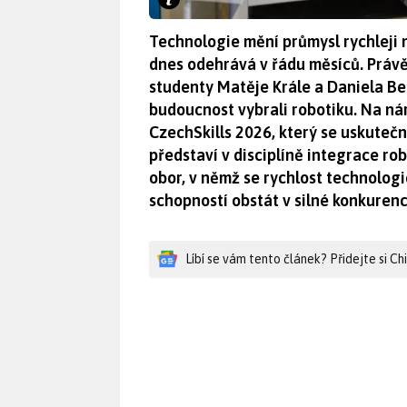
Technologie mění průmysl rychleji ne
dnes odehrává v řádu měsíců. Právě
studenty Matěje Krále a Daniela Be
budoucnost vybrali robotiku. Na n
CzechSkills 2026, který se uskutečn
představí v disciplíně integrace r
obor, v němž se rychlost technologi
schopností obstát v silné konkurenc
Líbí se vám tento článek? Přidejte si C