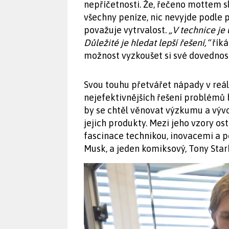
nepříčetnosti. Že, řečeno mottem 
všechny peníze, nic nevyjde podle p
považuje vytrvalost.
„V technice je
Důležité je hledat lepší řešení,“
říká
možnost vyzkoušet si své dovednost
Svou touhu přetvářet nápady v reáln
nejefektivnějších řešení problémů b
by se chtěl věnovat výzkumu a výv
jejich produkty. Mezi jeho vzory ost
fascinace technikou, inovacemi a 
Musk, a jeden komiksový, Tony Star