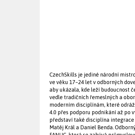
CzechSkills je jediné národní mist
ve věku 17–24 let v odborných dov
aby ukázala, kde leží budoucnost če
vedle tradičních řemeslných a oborů
moderním disciplínám, které odrá
4.0 přes podporu podnikání až po v
představí také disciplína integrace
Matěj Král a Daniel Benda. Odborn
FANUC, která se zabývá průmyslovo