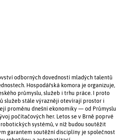
rovství odborných dovedností mladých talentů
ednostech. Hospodářská komora je organizuje,
ského průmyslu, služeb i trhu práce. I proto
 služeb stále výrazněji otevírají prostor i
žejí proměnu dnešní ekonomiky — od Průmyslu
ývoj počítačových her. Letos se v Brně poprvé
 robotických systémů, v níž budou soutěžit
ým garantem soutěžní disciplíny je společnost
u robotikou a automatizací.