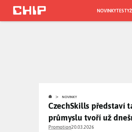
Přejít
k
NOVINKY
TESTY
Ž
hlavnímu
obsahu
>
NOVINKY
CzechSkills představí 
průmyslu tvoří už dneš
Promotion
20.03.2026