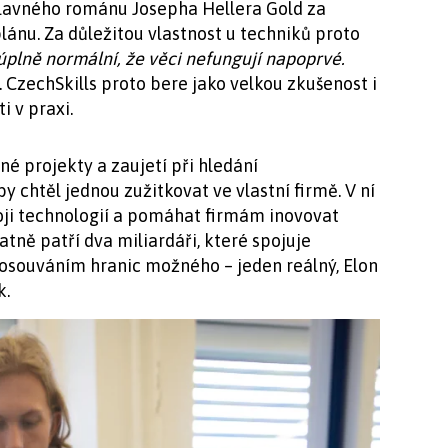
slavného románu Josepha Hellera Gold za
lánu. Za důležitou vlastnost u techniků proto
 úplně normální, že věci nefungují napoprvé.
. CzechSkills proto bere jako velkou zkušenost i
i v praxi.
é projekty a zaujetí při hledání
y chtěl jednou zužitkovat ve vlastní firmě. V ní
oji technologií a pomáhat firmám inovovat
atně patří dva miliardáři, které spojuje
posouváním hranic možného – jeden reálný, Elon
k.