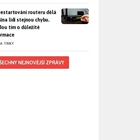
restartování routeru dělá většina lidí stejnou chybu. Přijdou t
 restartování routeru dělá
ina lidí stejnou chybu.
jdou tím o důležité
ormace
 A TRIKY
ŠECHNY NEJNOVĚJŠÍ ZPRÁVY