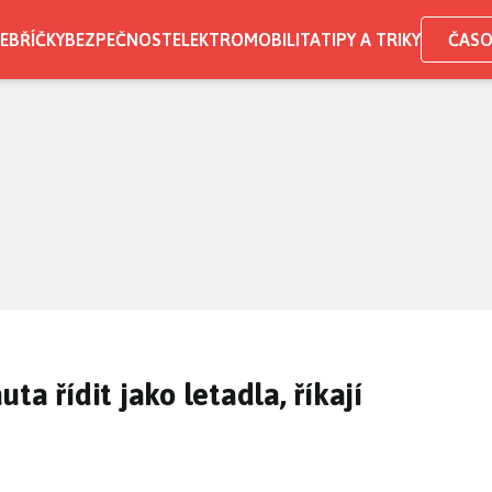
EBŘÍČKY
BEZPEČNOST
ELEKTROMOBILITA
TIPY A TRIKY
ČASO
a řídit jako letadla, říkají