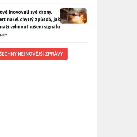
vé inovovali své drony. Expert našel chytrý způsob, jak se sna
ové inovovali své drony.
ert našel chytrý způsob, jak
snaží vyhnout rušení signálu
INKY
ŠECHNY NEJNOVĚJŠÍ ZPRÁVY