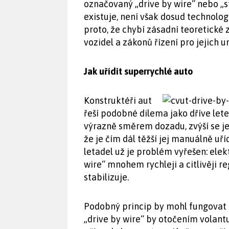
označovaný „drive by wire“ nebo „s
existuje, není však dosud technolo
proto, že chybí zásadní teoretické z
vozidel a zákonů řízení pro jejich u
Jak uřídit superrychlé auto
Konstruktéři aut
řeší podobné dilema jako dříve lete
výrazně směrem dozadu, zvýší se jeh
že je čím dál těžší jej manuálně uř
letadel už je problém vyřešen: elek
wire“ mnohem rychleji a citlivěji r
stabilizuje.
Podobný princip by mohl fungovat i
„drive by wire“ by otočením volant