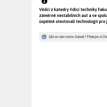
Vědci z katedry řídicí techniky Fak
záměrně nestabilních aut a ve spol
úspěšně otestovali technologii pro j
Líbí se vám tento článek? Přidejte si C