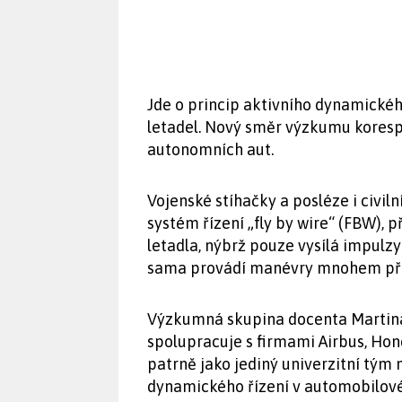
Jde o princip aktivního dynamického
letadel. Nový směr výzkumu koresp
autonomních aut.
Vojenské stíhačky a posléze i civiln
systém řízení „fly by wire“ (FBW), 
letadla, nýbrž pouze vysílá impulzy
sama provádí manévry mnohem přes
Výzkumná skupina docenta Martina
spolupracuje s firmami Airbus, Ho
patrně jako jediný univerzitní tým 
dynamického řízení v automobilov