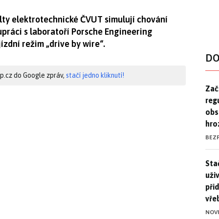
ulty elektrotechnické ČVUT simulují chování
upráci s laboratoří Porsche Engineering
ízdní režim „drive by wire“.
DO
hip.cz do Google zpráv,
stačí jedno kliknutí!
Zač
Zač
reg
obs
hro
BEZ
Stač
Sta
uži
při
vře
NOV