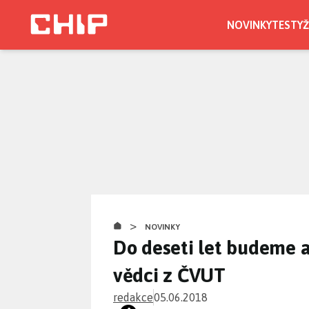
Přejít
k
NOVINKY
TESTY
Ž
hlavnímu
obsahu
>
NOVINKY
Do deseti let budeme aut
vědci z ČVUT
redakce
05.06.2018