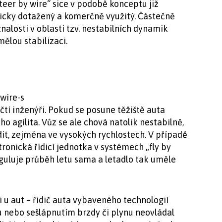
teer by wire“ sice v podobě konceptu již
gicky dotažený a komerčně využitý. Částečně
nalosti v oblasti tzv. nestabilních dynamik
mělou stabilizaci.
čtí inženýři. Pokud se posune těžiště auta
o agilita. Vůz se ale chová natolik nestabilně,
ídit, zejména ve vysokých rychlostech. V případě
tronická řídicí jednotka v systémech „fly by
eguluje průběh letu sama a letadlo tak uměle
 u aut – řidič auta vybaveného technologií
u nebo sešlápnutím brzdy či plynu neovládal