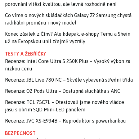
porovnání vítězí kvalitou, ale levná rozhodně není
Co víme o nových skládačkách Galaxy Z? Samsung chystá
radikální proměnu i nový model
Konec zásilek z Číny? Ale kdepak, e-shopy Temu a Shein
už na Evropskou unii zřejmě vyzrály
TESTY A ŽEBŘÍČKY
Recenze: Intel Core Ultra 5 250K Plus – Vysoký výkon za
nízkou cenu
Recenze: JBL Live 780 NC – Skvěle vybavená střední třída
Recenze: O2 Pods Ultra – Dostupná sluchátka s ANC
Recenze: TCL 75C7L – Otestovali jsme nového vládce
jasu s obřím SQD Mini-LED panelem
Recenze: JVC XS-E934B – Reproduktor s powerbankou
BEZPEČNOST