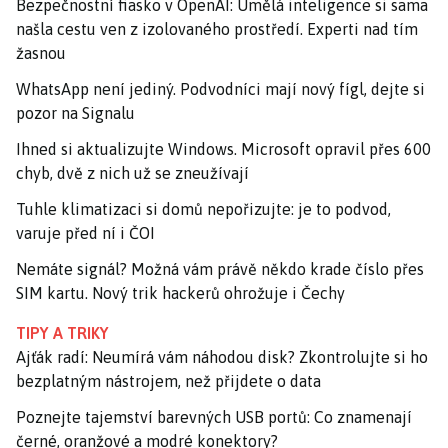
Bezpečnostní fiasko v OpenAI: Umělá inteligence si sama
našla cestu ven z izolovaného prostředí. Experti nad tím
žasnou
WhatsApp není jediný. Podvodníci mají nový fígl, dejte si
pozor na Signalu
Ihned si aktualizujte Windows. Microsoft opravil přes 600
chyb, dvě z nich už se zneužívají
Tuhle klimatizaci si domů nepořizujte: je to podvod,
varuje před ní i ČOI
Nemáte signál? Možná vám právě někdo krade číslo přes
SIM kartu. Nový trik hackerů ohrožuje i Čechy
TIPY A TRIKY
Ajťák radí: Neumírá vám náhodou disk? Zkontrolujte si ho
bezplatným nástrojem, než přijdete o data
Poznejte tajemství barevných USB portů: Co znamenají
černé, oranžové a modré konektory?