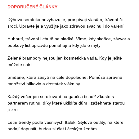
DOPORUČENÉ ČLÁNKY
Dýňová semínka nevyhazujte, prospívají vlasům, trávení či
srdci. Upravte je a využijte jako zdravou svačinu i do vaření
Hubnutí, trávení i chutě na sladké. Víme, kdy skořice, zázvor a
bobkový list opravdu pomáhají a kdy jde o mýty
Zelené brambory nejsou jen kosmetická vada. Kdy je ještě
můžete sníst
Snídaně, která zasytí na celé dopoledne: Pomůže správné
množství bílkovin a dostatek vlákniny
Každý večer jen scrollování na gauči a ticho? Zkuste s
partnerem rutinu, díky které uklidíte dům i zažehnete starou
jiskru
Letní trendy podle vášnivých Italek. Stylové outfity, na které
nedají dopustit, budou slušet i českým ženám