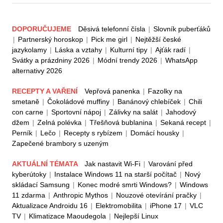
DOPORUČUJEME
Děsivá telefonní čísla
|
Slovník puberťáků
|
Partnerský horoskop
|
Pick me girl
|
Nejtěžší české
jazykolamy
|
Láska a vztahy
|
Kulturní tipy
|
Ajťák radí
|
Svátky a prázdniny 2026
|
Módní trendy 2026
|
WhatsApp
alternativy 2026
RECEPTY A VAŘENÍ
Vepřová panenka
|
Fazolky na
smetaně
|
Čokoládové muffiny
|
Banánový chlebíček
|
Chili
con carne
|
Sportovní nápoj
|
Zálivky na salát
|
Jahodový
džem
|
Zelná polévka
|
Třešňová bublanina
|
Sekaná recept
|
Perník
|
Lečo
|
Recepty s rybízem
|
Domácí housky
|
Zapečené brambory s uzeným
AKTUÁLNÍ TÉMATA
Jak nastavit Wi-Fi
|
Varování před
kyberútoky
|
Instalace Windows 11 na starší počítač
|
Nový
skládací Samsung
|
Konec modré smrti Windows?
|
Windows
11 zdarma
|
Anthropic Mythos
|
Nouzové otevírání pračky
|
Aktualizace Androidu 16
|
Elektromobilita
|
iPhone 17
|
VLC
TV
|
Klimatizace Maoudegola
|
Nejlepší Linux