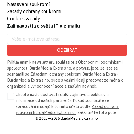
Nastavení soukromí
Zásady ochrany soukromí
Cookies zásady
Zajímavosti ze světa IT v e-mailu
ODEBÍRAT
Přihlášením k newsletteru souhlasíte s
Obchodními podmínkami
společnosti BurdaMedia Extra s.r.o.
a potvrzujete, že jste se
seznámili se
Zásadami ochrany soukromí BurdaMedia Extra -
BurdaMedia Extra s.r.o.
bude s Vašimi údaji pracovat zejména k
organizaci a vyhodnocení akce a zasílání novinek.
Chcete navíc dostávat i další zajímavé a exkluzivní
informace od našich partnerů? Pokud souhlasíte se
zpracováním údajů k tomuto účelu podle
Zásad ochrany
soukromí BurdaMedia Extra s.r.o.
, zaškrtněte toto pole.
© 2003—2026 BurdaMedia Extra s.r.o.