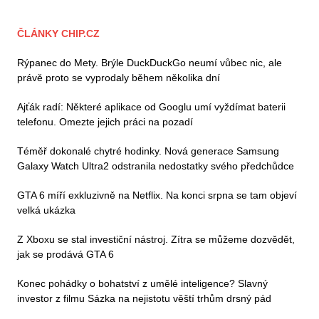
ČLÁNKY CHIP.CZ
Rýpanec do Mety. Brýle DuckDuckGo neumí vůbec nic, ale
právě proto se vyprodaly během několika dní
Ajťák radí: Některé aplikace od Googlu umí vyždímat baterii
telefonu. Omezte jejich práci na pozadí
Téměř dokonalé chytré hodinky. Nová generace Samsung
Galaxy Watch Ultra2 odstranila nedostatky svého předchůdce
GTA 6 míří exkluzivně na Netflix. Na konci srpna se tam objeví
velká ukázka
Z Xboxu se stal investiční nástroj. Zítra se můžeme dozvědět,
jak se prodává GTA 6
Konec pohádky o bohatství z umělé inteligence? Slavný
investor z filmu Sázka na nejistotu věští trhům drsný pád