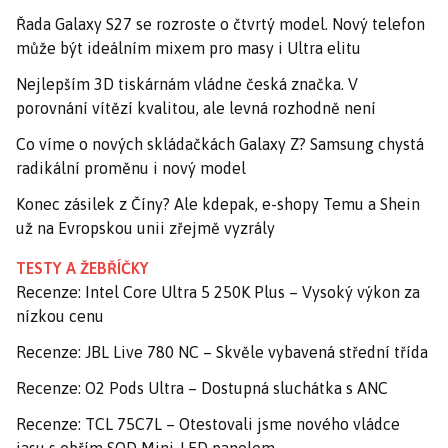
Řada Galaxy S27 se rozroste o čtvrtý model. Nový telefon
může být ideálním mixem pro masy i Ultra elitu
Nejlepším 3D tiskárnám vládne česká značka. V
porovnání vítězí kvalitou, ale levná rozhodně není
Co víme o nových skládačkách Galaxy Z? Samsung chystá
radikální proměnu i nový model
Konec zásilek z Číny? Ale kdepak, e-shopy Temu a Shein
už na Evropskou unii zřejmě vyzrály
TESTY A ŽEBŘÍČKY
Recenze: Intel Core Ultra 5 250K Plus – Vysoký výkon za
nízkou cenu
Recenze: JBL Live 780 NC – Skvěle vybavená střední třída
Recenze: O2 Pods Ultra – Dostupná sluchátka s ANC
Recenze: TCL 75C7L – Otestovali jsme nového vládce
jasu s obřím SQD Mini-LED panelem