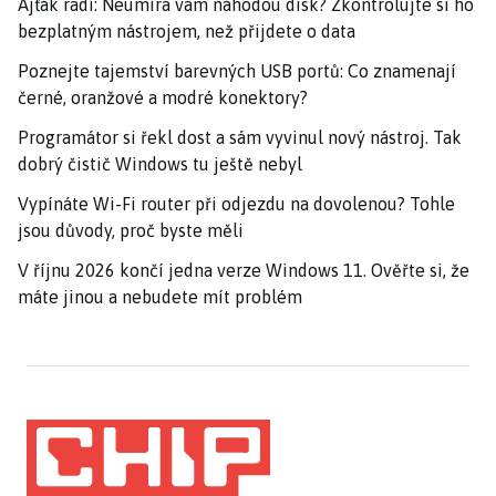
Ajťák radí: Neumírá vám náhodou disk? Zkontrolujte si ho
bezplatným nástrojem, než přijdete o data
Poznejte tajemství barevných USB portů: Co znamenají
černé, oranžové a modré konektory?
Programátor si řekl dost a sám vyvinul nový nástroj. Tak
dobrý čistič Windows tu ještě nebyl
Vypínáte Wi-Fi router při odjezdu na dovolenou? Tohle
jsou důvody, proč byste měli
V říjnu 2026 končí jedna verze Windows 11. Ověřte si, že
máte jinou a nebudete mít problém