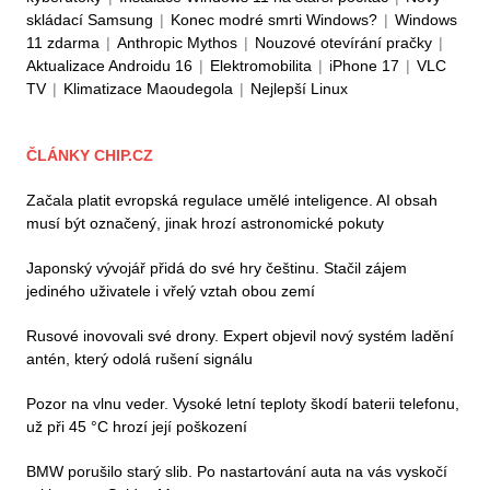
skládací Samsung
|
Konec modré smrti Windows?
|
Windows
11 zdarma
|
Anthropic Mythos
|
Nouzové otevírání pračky
|
Aktualizace Androidu 16
|
Elektromobilita
|
iPhone 17
|
VLC
TV
|
Klimatizace Maoudegola
|
Nejlepší Linux
ČLÁNKY CHIP.CZ
Začala platit evropská regulace umělé inteligence. AI obsah
musí být označený, jinak hrozí astronomické pokuty
Japonský vývojář přidá do své hry češtinu. Stačil zájem
jediného uživatele i vřelý vztah obou zemí
Rusové inovovali své drony. Expert objevil nový systém ladění
antén, který odolá rušení signálu
Pozor na vlnu veder. Vysoké letní teploty škodí baterii telefonu,
už při 45 °C hrozí její poškození
BMW porušilo starý slib. Po nastartování auta na vás vyskočí