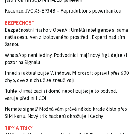
Recenze: JVC XS-E934B – Reproduktor s powerbankou
BEZPEČNOST
Bezpečnostní fiasko v OpenAI: Umělá inteligence si sama
našla cestu ven z izolovaného prostředí. Experti nad tím
žasnou
WhatsApp není jediný. Podvodníci mají nový fígl, dejte si
pozor na Signalu
Ihned si aktualizujte Windows. Microsoft opravil přes 600
chyb, dvě z nich už se zneužívají
Tuhle klimatizaci si domů nepořizujte: je to podvod,
varuje před ní i ČOI
Nemáte signál? Možná vám právě někdo krade číslo přes
SIM kartu. Nový trik hackerů ohrožuje i Čechy
TIPY A TRIKY