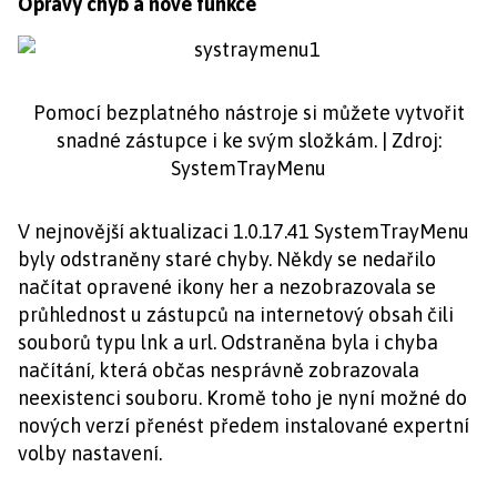
Opravy chyb a nové funkce
Pomocí bezplatného nástroje si můžete vytvořit
snadné zástupce i ke svým složkám. | Zdroj:
SystemTrayMenu
V nejnovější aktualizaci 1.0.17.41 SystemTrayMenu
byly odstraněny staré chyby. Někdy se nedařilo
načítat opravené ikony her a nezobrazovala se
průhlednost u zástupců na internetový obsah čili
souborů typu lnk a url. Odstraněna byla i chyba
načítání, která občas nesprávně zobrazovala
neexistenci souboru. Kromě toho je nyní možné do
nových verzí přenést předem instalované expertní
volby nastavení.