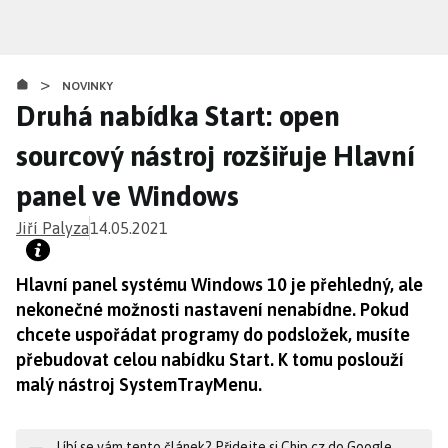
Přejít
k
hlavnímu
>
obsahu
NOVINKY
Druhá nabídka Start: open
sourcový nástroj rozšiřuje Hlavní
panel ve Windows
Jiří Palyza
14.05.2021
Hlavní panel systému Windows 10 je přehledný, ale
nekonečné možnosti nastavení nenabídne. Pokud
chcete uspořádat programy do podsložek, musíte
přebudovat celou nabídku Start. K tomu poslouží
malý nástroj SystemTrayMenu.
Líbí se vám tento článek? Přidejte si Chip.cz do Google