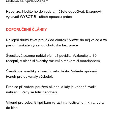
reklama se Spider-Manem
Recenze: Hodíte ho do vody a můžete odpočívat. Bazénový
vysavač WYBOT B1 ušetří spoustu práce
DOPORUČENÉ ČLÁNKY
Nejlepší druhý život pro lák od okurek? Vložte do něj vejce a za
pár dní získáte výraznou chuťovku bez práce
Švestková sezona nabízí víc než povidla. Vyzkoušejte 30
receptů, v nichž si švestky rozumí s mákem či marcipánem
Švestkové knedlíky z tvarohového těsta: Vyberte správný
tvaroh pro dokonalý výsledek
Proč se při vaření používá alkohol a kdy je vhodné zvolit
náhradu. Vždy se totiž neodpaří
Víkend pro sebe: 5 tipů kam vyrazit na festival, drink, rande a
do kina