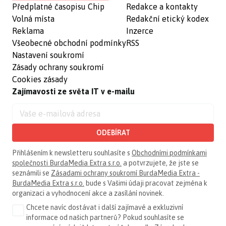
Předplatné časopisu Chip
Redakce a kontakty
Volná místa
Redakční etický kodex
Reklama
Inzerce
Všeobecné obchodní podmínky
RSS
Nastavení soukromí
Zásady ochrany soukromí
Cookies zásady
Zajímavosti ze světa IT v e-mailu
ODEBÍRAT
Přihlášením k newsletteru souhlasíte s
Obchodními podmínkami
společnosti BurdaMedia Extra s.r.o.
a potvrzujete, že jste se
seznámili se
Zásadami ochrany soukromí BurdaMedia Extra -
BurdaMedia Extra s.r.o.
bude s Vašimi údaji pracovat zejména k
organizaci a vyhodnocení akce a zasílání novinek.
Chcete navíc dostávat i další zajímavé a exkluzivní
informace od našich partnerů? Pokud souhlasíte se