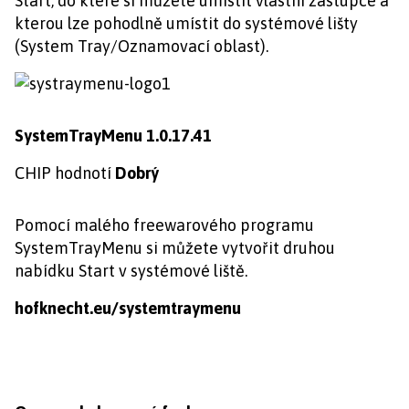
Start, do které si můžete umístit vlastní zástupce a
kterou lze pohodlně umístit do systémové lišty
(System Tray/Oznamovací oblast).
SystemTrayMenu 1.0.17.41
CHIP hodnotí
Dobrý
Pomocí malého freewarového programu
SystemTrayMenu si můžete vytvořit druhou
nabídku Start v systémové liště.
hofknecht.eu/systemtraymenu