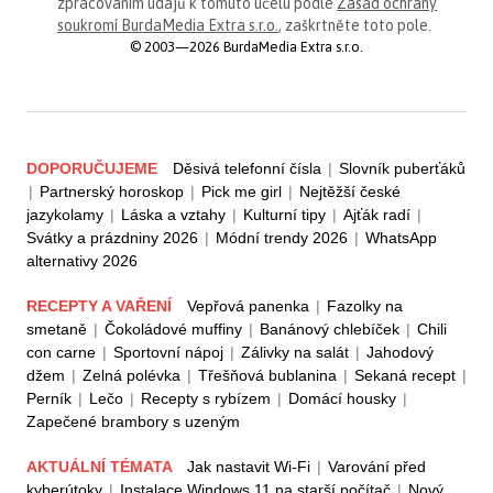
zpracováním údajů k tomuto účelu podle
Zásad ochrany
soukromí BurdaMedia Extra s.r.o.
, zaškrtněte toto pole.
© 2003—2026 BurdaMedia Extra s.r.o.
DOPORUČUJEME
Děsivá telefonní čísla
|
Slovník puberťáků
|
Partnerský horoskop
|
Pick me girl
|
Nejtěžší české
jazykolamy
|
Láska a vztahy
|
Kulturní tipy
|
Ajťák radí
|
Svátky a prázdniny 2026
|
Módní trendy 2026
|
WhatsApp
alternativy 2026
RECEPTY A VAŘENÍ
Vepřová panenka
|
Fazolky na
smetaně
|
Čokoládové muffiny
|
Banánový chlebíček
|
Chili
con carne
|
Sportovní nápoj
|
Zálivky na salát
|
Jahodový
džem
|
Zelná polévka
|
Třešňová bublanina
|
Sekaná recept
|
Perník
|
Lečo
|
Recepty s rybízem
|
Domácí housky
|
Zapečené brambory s uzeným
AKTUÁLNÍ TÉMATA
Jak nastavit Wi-Fi
|
Varování před
kyberútoky
|
Instalace Windows 11 na starší počítač
|
Nový