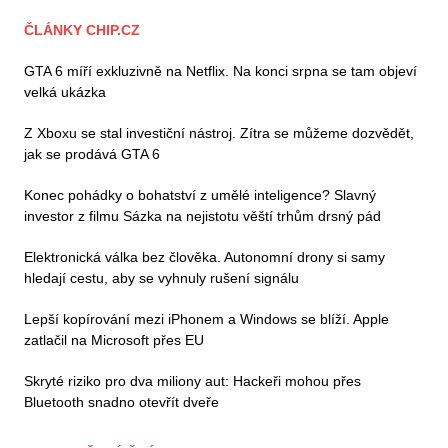
ČLÁNKY CHIP.CZ
GTA 6 míří exkluzivně na Netflix. Na konci srpna se tam objeví
velká ukázka
Z Xboxu se stal investiční nástroj. Zítra se můžeme dozvědět,
jak se prodává GTA 6
Konec pohádky o bohatství z umělé inteligence? Slavný
investor z filmu Sázka na nejistotu věští trhům drsný pád
Elektronická válka bez člověka. Autonomní drony si samy
hledají cestu, aby se vyhnuly rušení signálu
Lepší kopírování mezi iPhonem a Windows se blíží. Apple
zatlačil na Microsoft přes EU
Skryté riziko pro dva miliony aut: Hackeři mohou přes
Bluetooth snadno otevřít dveře