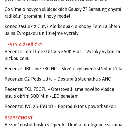
Co víme o nových skládačkách Galaxy Z? Samsung chystá
radikální proměnu i nový model
Konec zásilek z Číny? Ale kdepak, e-shopy Temu a Shein
už na Evropskou unii zřejmě vyzrály
TESTY A ŽEBŘÍČKY
Recenze: Intel Core Ultra 5 250K Plus – Vysoký výkon za
nízkou cenu
Recenze: JBL Live 780 NC – Skvěle vybavená střední třída
Recenze: O2 Pods Ultra – Dostupná sluchátka s ANC
Recenze: TCL 75C7L – Otestovali jsme nového vládce
jasu s obřím SQD Mini-LED panelem
Recenze: JVC XS-E934B – Reproduktor s powerbankou
BEZPEČNOST
Bezpečnostní fiasko v OpenAI: Umělá inteligence si sama