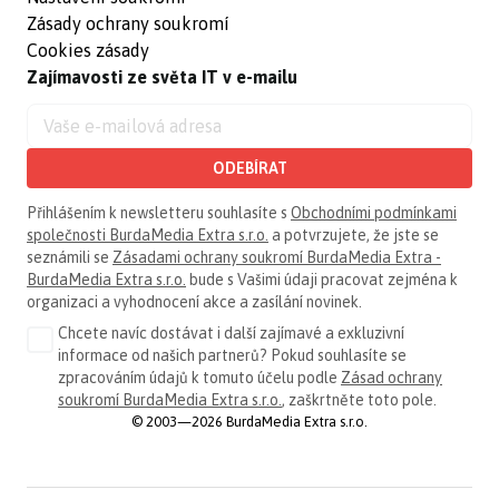
Zásady ochrany soukromí
Cookies zásady
Zajímavosti ze světa IT v e-mailu
ODEBÍRAT
Přihlášením k newsletteru souhlasíte s
Obchodními podmínkami
společnosti BurdaMedia Extra s.r.o.
a potvrzujete, že jste se
seznámili se
Zásadami ochrany soukromí BurdaMedia Extra -
BurdaMedia Extra s.r.o.
bude s Vašimi údaji pracovat zejména k
organizaci a vyhodnocení akce a zasílání novinek.
Chcete navíc dostávat i další zajímavé a exkluzivní
informace od našich partnerů? Pokud souhlasíte se
zpracováním údajů k tomuto účelu podle
Zásad ochrany
soukromí BurdaMedia Extra s.r.o.
, zaškrtněte toto pole.
© 2003—2026 BurdaMedia Extra s.r.o.