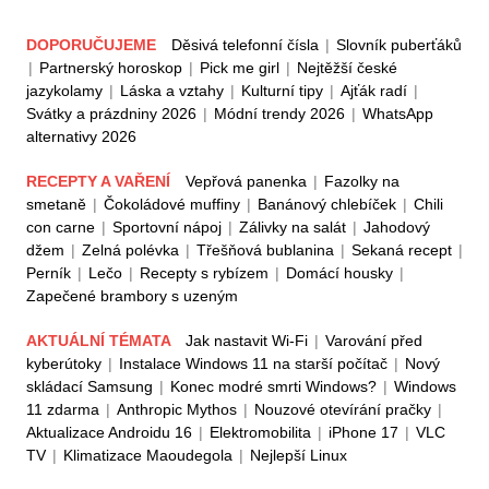
DOPORUČUJEME
Děsivá telefonní čísla
|
Slovník puberťáků
|
Partnerský horoskop
|
Pick me girl
|
Nejtěžší české
jazykolamy
|
Láska a vztahy
|
Kulturní tipy
|
Ajťák radí
|
Svátky a prázdniny 2026
|
Módní trendy 2026
|
WhatsApp
alternativy 2026
RECEPTY A VAŘENÍ
Vepřová panenka
|
Fazolky na
smetaně
|
Čokoládové muffiny
|
Banánový chlebíček
|
Chili
con carne
|
Sportovní nápoj
|
Zálivky na salát
|
Jahodový
džem
|
Zelná polévka
|
Třešňová bublanina
|
Sekaná recept
|
Perník
|
Lečo
|
Recepty s rybízem
|
Domácí housky
|
Zapečené brambory s uzeným
AKTUÁLNÍ TÉMATA
Jak nastavit Wi-Fi
|
Varování před
kyberútoky
|
Instalace Windows 11 na starší počítač
|
Nový
skládací Samsung
|
Konec modré smrti Windows?
|
Windows
11 zdarma
|
Anthropic Mythos
|
Nouzové otevírání pračky
|
Aktualizace Androidu 16
|
Elektromobilita
|
iPhone 17
|
VLC
TV
|
Klimatizace Maoudegola
|
Nejlepší Linux