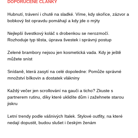
DOPORUČENÉ ČLÁNKY
Hubnutí, trávení i chutě na sladké. Víme, kdy skořice, zázvor a
bobkový list opravdu pomáhají a kdy jde o mýty
Nejlepší švestkový koláč s drobenkou se nerozmočí.
Rozhoduje typ těsta, úprava švestek i správný postup
Zelené brambory nejsou jen kosmetická vada. Kdy je ještě
můžete sníst
Snídaně, která zasytí na celé dopoledne: Pomůže správné
množství bílkovin a dostatek vlákniny
Každý večer jen scrollování na gauči a ticho? Zkuste s
partnerem rutinu, díky které uklidíte dům i zažehnete starou
jiskru
Letní trendy podle vášnivých Italek. Stylové outfity, na které
nedají dopustit, budou slušet i českým ženám