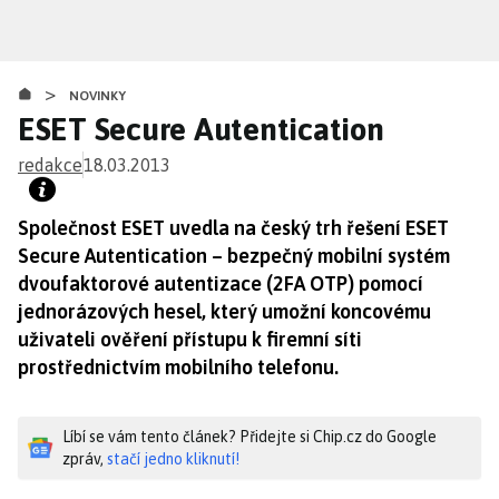
Přejít
k
hlavnímu
>
obsahu
NOVINKY
ESET Secure Autentication
redakce
18.03.2013
Společnost ESET uvedla na český trh řešení ESET
Secure Autentication – bezpečný mobilní systém
dvoufaktorové autentizace (2FA OTP) pomocí
jednorázových hesel, který umožní koncovému
uživateli ověření přístupu k firemní síti
prostřednictvím mobilního telefonu.
Líbí se vám tento článek? Přidejte si Chip.cz do Google
zpráv,
stačí jedno kliknutí!