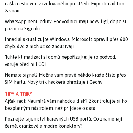
našla cestu ven z izolovaného prostředí. Experti nad tím
žasnou
WhatsApp není jediný. Podvodníci mají nový fígl, dejte si
pozor na Signalu
Ihned si aktualizujte Windows. Microsoft opravil přes 600
chyb, dvě z nich už se zneužívají
Tuhle klimatizaci si domů nepořizujte: je to podvod,
varuje před ní i ČOI
Nemáte signál? Možná vám právě někdo krade číslo přes
SIM kartu. Nový trik hackerů ohrožuje i Čechy
TIPY A TRIKY
Ajťák radí: Neumírá vám náhodou disk? Zkontrolujte si ho
bezplatným nástrojem, než přijdete o data
Poznejte tajemství barevných USB portů: Co znamenají
černé, oranžové a modré konektory?