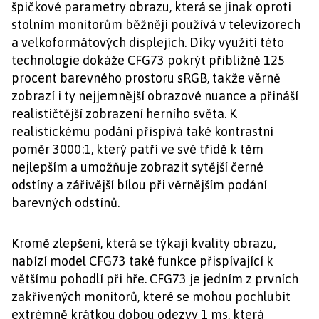
špičkové parametry obrazu, která se jinak oproti
stolním monitorům běžněji používá v televizorech
a velkoformátových displejích. Díky využití této
technologie dokáže CFG73 pokrýt přibližně 125
procent barevného prostoru sRGB, takže věrně
zobrazí i ty nejjemnější obrazové nuance a přináší
realističtější zobrazení herního světa. K
realistickému podání přispívá také kontrastní
poměr 3000:1, který patří ve své třídě k těm
nejlepším a umožňuje zobrazit sytější černé
odstíny a zářivější bílou při věrnějším podání
barevných odstínů.
Kromě zlepšení, která se týkají kvality obrazu,
nabízí model CFG73 také funkce přispívající k
většímu pohodlí při hře. CFG73 je jedním z prvních
zakřivených monitorů, které se mohou pochlubit
extrémně krátkou dobou odezvy 1 ms, která