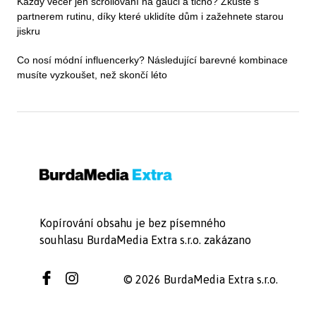
Každý večer jen scrollování na gauči a ticho? Zkuste s
partnerem rutinu, díky které uklidíte dům i zažehnete starou
jiskru
Co nosí módní influencerky? Následující barevné kombinace
musíte vyzkoušet, než skončí léto
Kopírování obsahu je bez písemného
souhlasu BurdaMedia Extra s.r.o. zakázano
© 2026 BurdaMedia Extra s.r.o.