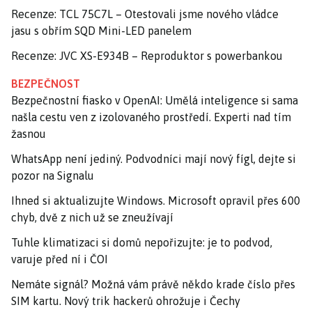
Recenze: TCL 75C7L – Otestovali jsme nového vládce
jasu s obřím SQD Mini-LED panelem
Recenze: JVC XS-E934B – Reproduktor s powerbankou
BEZPEČNOST
Bezpečnostní fiasko v OpenAI: Umělá inteligence si sama
našla cestu ven z izolovaného prostředí. Experti nad tím
žasnou
WhatsApp není jediný. Podvodníci mají nový fígl, dejte si
pozor na Signalu
Ihned si aktualizujte Windows. Microsoft opravil přes 600
chyb, dvě z nich už se zneužívají
Tuhle klimatizaci si domů nepořizujte: je to podvod,
varuje před ní i ČOI
Nemáte signál? Možná vám právě někdo krade číslo přes
SIM kartu. Nový trik hackerů ohrožuje i Čechy