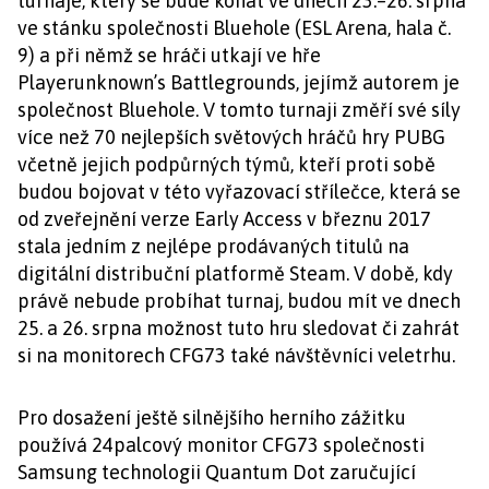
turnaje, který se bude konat ve dnech 23.–26. srpna
ve stánku společnosti Bluehole (ESL Arena, hala č.
9) a při němž se hráči utkají ve hře
Playerunknown’s Battlegrounds, jejímž autorem je
společnost Bluehole. V tomto turnaji změří své síly
více než 70 nejlepších světových hráčů hry PUBG
včetně jejich podpůrných týmů, kteří proti sobě
budou bojovat v této vyřazovací střílečce, která se
od zveřejnění verze Early Access v březnu 2017
stala jedním z nejlépe prodávaných titulů na
digitální distribuční platformě Steam. V době, kdy
právě nebude probíhat turnaj, budou mít ve dnech
25. a 26. srpna možnost tuto hru sledovat či zahrát
si na monitorech CFG73 také návštěvníci veletrhu.
Pro dosažení ještě silnějšího herního zážitku
používá 24palcový monitor CFG73 společnosti
Samsung technologii Quantum Dot zaručující