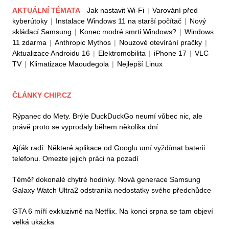
AKTUÁLNÍ TÉMATA
Jak nastavit Wi-Fi
|
Varování před
kyberútoky
|
Instalace Windows 11 na starší počítač
|
Nový
skládací Samsung
|
Konec modré smrti Windows?
|
Windows
11 zdarma
|
Anthropic Mythos
|
Nouzové otevírání pračky
|
Aktualizace Androidu 16
|
Elektromobilita
|
iPhone 17
|
VLC
TV
|
Klimatizace Maoudegola
|
Nejlepší Linux
ČLÁNKY CHIP.CZ
Rýpanec do Mety. Brýle DuckDuckGo neumí vůbec nic, ale
právě proto se vyprodaly během několika dní
Ajťák radí: Některé aplikace od Googlu umí vyždímat baterii
telefonu. Omezte jejich práci na pozadí
Téměř dokonalé chytré hodinky. Nová generace Samsung
Galaxy Watch Ultra2 odstranila nedostatky svého předchůdce
GTA 6 míří exkluzivně na Netflix. Na konci srpna se tam objeví
velká ukázka