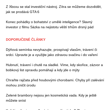
Z Xboxu se stal investiční nástroj. Zítra se můžeme dozvědět,
jak se prodává GTA 6
Konec pohádky o bohatství z umělé inteligence? Slavný
investor z filmu Sázka na nejistotu věští trhům drsný pád
DOPORUČENÉ ČLÁNKY
Dýňová semínka nevyhazujte, prospívají vlasům, trávení či
srdci. Upravte je a využijte jako zdravou svačinu i do vaření
Hubnutí, trávení i chutě na sladké. Víme, kdy skořice, zázvor a
bobkový list opravdu pomáhají a kdy jde o mýty
Chraňte rajčata před houbovými chorobami. Chyby při zalévání
mohou zničit úrodu
Zelené brambory nejsou jen kosmetická vada. Kdy je ještě
můžete sníst