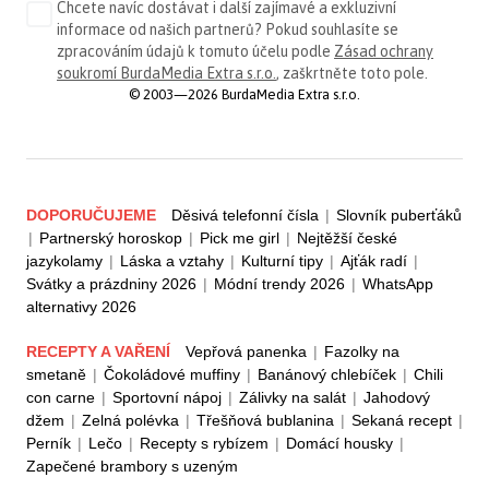
Chcete navíc dostávat i další zajímavé a exkluzivní
informace od našich partnerů? Pokud souhlasíte se
zpracováním údajů k tomuto účelu podle
Zásad ochrany
soukromí BurdaMedia Extra s.r.o.
, zaškrtněte toto pole.
© 2003—2026 BurdaMedia Extra s.r.o.
DOPORUČUJEME
Děsivá telefonní čísla
|
Slovník puberťáků
|
Partnerský horoskop
|
Pick me girl
|
Nejtěžší české
jazykolamy
|
Láska a vztahy
|
Kulturní tipy
|
Ajťák radí
|
Svátky a prázdniny 2026
|
Módní trendy 2026
|
WhatsApp
alternativy 2026
RECEPTY A VAŘENÍ
Vepřová panenka
|
Fazolky na
smetaně
|
Čokoládové muffiny
|
Banánový chlebíček
|
Chili
con carne
|
Sportovní nápoj
|
Zálivky na salát
|
Jahodový
džem
|
Zelná polévka
|
Třešňová bublanina
|
Sekaná recept
|
Perník
|
Lečo
|
Recepty s rybízem
|
Domácí housky
|
Zapečené brambory s uzeným