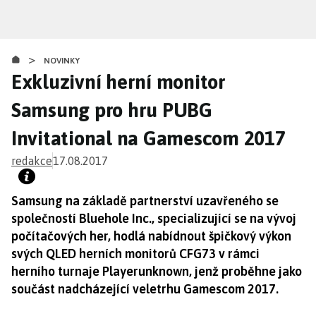
Přejít
k
hlavnímu
>
obsahu
NOVINKY
Exkluzivní herní monitor
Samsung pro hru PUBG
Invitational na Gamescom 2017
redakce
17.08.2017
Samsung na základě partnerství uzavřeného se
společností Bluehole Inc., specializující se na vývoj
počítačových her, hodlá nabídnout špičkový výkon
svých QLED herních monitorů CFG73 v rámci
herního turnaje Playerunknown, jenž proběhne jako
součást nadcházející veletrhu Gamescom 2017.