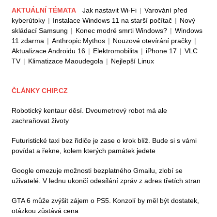
AKTUÁLNÍ TÉMATA
Jak nastavit Wi-Fi
|
Varování před
kyberútoky
|
Instalace Windows 11 na starší počítač
|
Nový
skládací Samsung
|
Konec modré smrti Windows?
|
Windows
11 zdarma
|
Anthropic Mythos
|
Nouzové otevírání pračky
|
Aktualizace Androidu 16
|
Elektromobilita
|
iPhone 17
|
VLC
TV
|
Klimatizace Maoudegola
|
Nejlepší Linux
ČLÁNKY CHIP.CZ
Robotický kentaur děsí. Dvoumetrový robot má ale
zachraňovat životy
Futuristické taxi bez řidiče je zase o krok blíž. Bude si s vámi
povídat a řekne, kolem kterých památek jedete
Google omezuje možnosti bezplatného Gmailu, zlobí se
uživatelé. V lednu ukončí odesílání zpráv z adres třetích stran
GTA 6 může zvýšit zájem o PS5. Konzolí by měl být dostatek,
otázkou zůstává cena