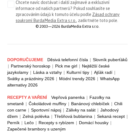
Chcete navíc dostávat i další zajímavé a exkluzivní
informace od našich partnerů? Pokud souhlasíte se
zpracováním údajů k tomuto účelu podle
Zásad ochrany
soukromí BurdaMedia Extra s.r.o.
, zaškrtněte toto pole.
© 2003—2026 BurdaMedia Extra s.r.o.
DOPORUČUJEME
Děsivá telefonní čísla
|
Slovník puberťáků
|
Partnerský horoskop
|
Pick me girl
|
Nejtěžší české
jazykolamy
|
Láska a vztahy
|
Kulturní tipy
|
Ajťák radí
|
Svátky a prázdniny 2026
|
Módní trendy 2026
|
WhatsApp
alternativy 2026
RECEPTY A VAŘENÍ
Vepřová panenka
|
Fazolky na
smetaně
|
Čokoládové muffiny
|
Banánový chlebíček
|
Chili
con carne
|
Sportovní nápoj
|
Zálivky na salát
|
Jahodový
džem
|
Zelná polévka
|
Třešňová bublanina
|
Sekaná recept
|
Perník
|
Lečo
|
Recepty s rybízem
|
Domácí housky
|
Zapečené brambory s uzeným