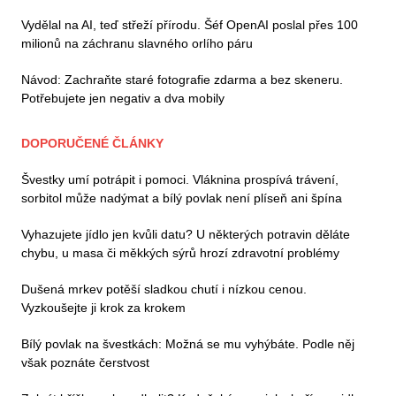
Vydělal na AI, teď střeží přírodu. Šéf OpenAI poslal přes 100
milionů na záchranu slavného orlího páru
Návod: Zachraňte staré fotografie zdarma a bez skeneru.
Potřebujete jen negativ a dva mobily
DOPORUČENÉ ČLÁNKY
Švestky umí potrápit i pomoci. Vláknina prospívá trávení,
sorbitol může nadýmat a bílý povlak není plíseň ani špína
Vyhazujete jídlo jen kvůli datu? U některých potravin děláte
chybu, u masa či měkkých sýrů hrozí zdravotní problémy
Dušená mrkev potěší sladkou chutí i nízkou cenou.
Vyzkoušejte ji krok za krokem
Bílý povlak na švestkách: Možná se mu vyhýbáte. Podle něj
však poznáte čerstvost