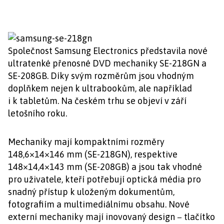
Společnost Samsung Electronics představila nové
ultratenké přenosné DVD mechaniky SE-218GN a
SE-208GB. Díky svým rozměrům jsou vhodným
doplňkem nejen k ultrabookům, ale například
i k tabletům. Na českém trhu se objeví v září
letošního roku.
Mechaniky mají kompaktními rozměry
148,6×14×146 mm (SE-218GN), respektive
148×14,4×143 mm (SE-208GB) a jsou tak vhodné
pro uživatele, kteří potřebují optická média pro
snadný přístup k uloženým dokumentům,
fotografiím a multimediálnímu obsahu. Nové
externí mechaniky mají inovovaný design − tlačítko