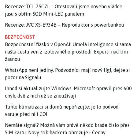
Recenze: TCL 75C7L – Otestovali jsme nového vládce
jasu s obřím SQD Mini-LED panelem
Recenze: JVC XS-E934B – Reproduktor s powerbankou
BEZPEČNOST
Bezpečnostní fiasko v OpenAI: Umělá inteligence si sama
našla cestu ven z izolovaného prostředí. Experti nad tím
žasnou
WhatsApp není jediný. Podvodníci mají nový fígl, dejte si
pozor na Signalu
Ihned si aktualizujte Windows. Microsoft opravil přes 600
chyb, dvě z nich už se zneužívají
Tuhle klimatizaci si domů nepořizujte: je to podvod,
varuje před ní i ČOI
Nemáte signál? Možná vám právě někdo krade číslo přes
SIM kartu. Nový trik hackerů ohrožuje i Čechy