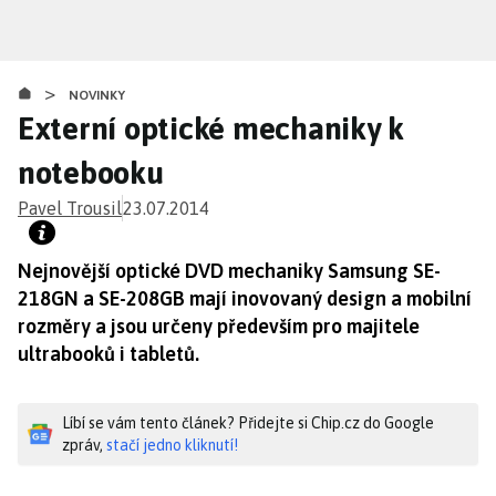
Přejít
k
hlavnímu
>
obsahu
NOVINKY
Externí optické mechaniky k
notebooku
Pavel Trousil
23.07.2014
Nejnovější optické DVD mechaniky Samsung SE-
218GN a SE-208GB mají inovovaný design a mobilní
rozměry a jsou určeny především pro majitele
ultrabooků i tabletů.
Líbí se vám tento článek? Přidejte si Chip.cz do Google
zpráv,
stačí jedno kliknutí!