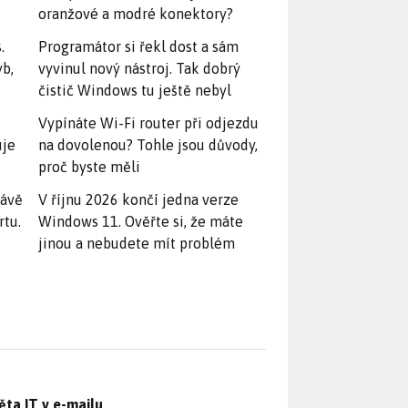
oranžové a modré konektory?
.
Programátor si řekl dost a sám
yb,
vyvinul nový nástroj. Tak dobrý
čistič Windows tu ještě nebyl
Vypínáte Wi-Fi router při odjezdu
uje
na dovolenou? Tohle jsou důvody,
proč byste měli
rávě
V říjnu 2026 končí jedna verze
rtu.
Windows 11. Ověřte si, že máte
jinou a nebudete mít problém
ěta IT v e-mailu