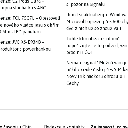
enze: O2 Pods Ultra –
si pozor na Signalu
tupná sluchátka s ANC
Ihned si aktualizujte Windows
enze: TCL 75C7L – Otestovali
Microsoft opravil přes 600 ch
e nového vládce jasu s obřím
dvě z nich už se zneužívají
 Mini-LED panelem
Tuhle klimatizaci si domů
enze: JVC XS-E934B –
nepořizujte: je to podvod, var
roduktor s powerbankou
před ní i ČOI
Nemáte signál? Možná vám p
někdo krade číslo přes SIM ka
Nový trik hackerů ohrožuje i
Čechy
é časopisu Chip
Redakce a kontakty
Zajímavosti ze sv