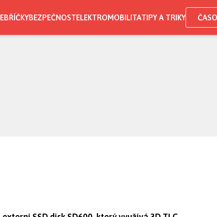
EBŘÍČKY
BEZPEČNOST
ELEKTROMOBILITA
TIPY A TRIKY
ČASO
externí SSD disk SD600, který využívá 3D TLC