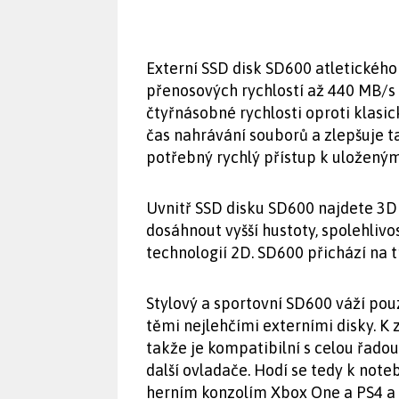
Externí SSD disk SD600 atletickéh
přenosových rychlostí až 440 MB/s 
čtyřnásobné rychlosti oproti klas
čas nahrávání souborů a zlepšuje tak
potřebný rychlý přístup k uložený
Uvnitř SSD disku SD600 najdete 3D
dosáhnout vyšší hustoty, spolehlivo
technologií 2D. SD600 přichází na 
Stylový a sportovní SD600 váží pou
těmi nejlehčími externími disky. K 
takže je kompatibilní s celou řadou
další ovladače. Hodí se tedy k no
herním konzolím Xbox One a PS4 a 