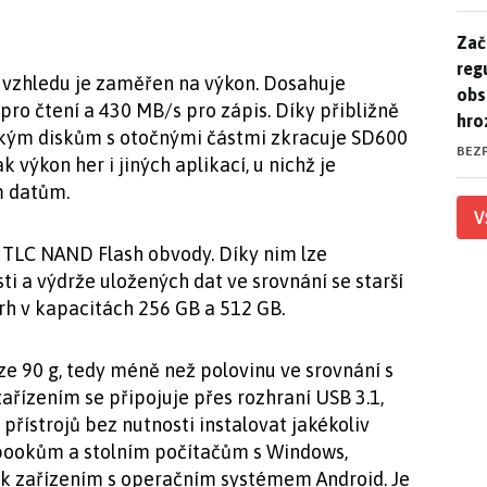
Zač
Zač
reg
o vzhledu je zaměřen na výkon. Dosahuje
obs
pro čtení a 430 MB/s pro zápis. Díky přibližně
hro
ickým diskům s otočnými částmi zkracuje SD600
BEZ
 výkon her i jiných aplikací, u nichž je
m datům.
V
 TLC NAND Flash obvody. Díky nim lze
sti a výdrže uložených dat ve srovnání se starší
trh v kapacitách 256 GB a 512 GB.
ze 90 g, tedy méně než polovinu ve srovnání s
zařízením se připojuje přes rozhraní USB 3.1,
 přístrojů bez nutnosti instalovat jakékoliv
tebookům a stolním počítačům s Windows,
k zařízením s operačním systémem Android. Je