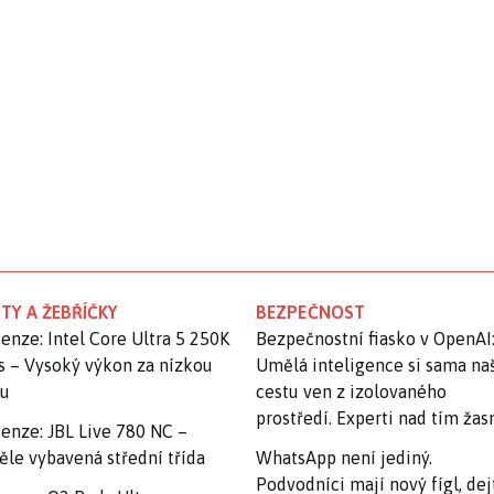
TY A ŽEBŘÍČKY
BEZPEČNOST
enze: Intel Core Ultra 5 250K
Bezpečnostní fiasko v OpenAI
s – Vysoký výkon za nízkou
Umělá inteligence si sama na
nu
cestu ven z izolovaného
prostředí. Experti nad tím ža
enze: JBL Live 780 NC –
ěle vybavená střední třída
WhatsApp není jediný.
Podvodníci mají nový fígl, dej