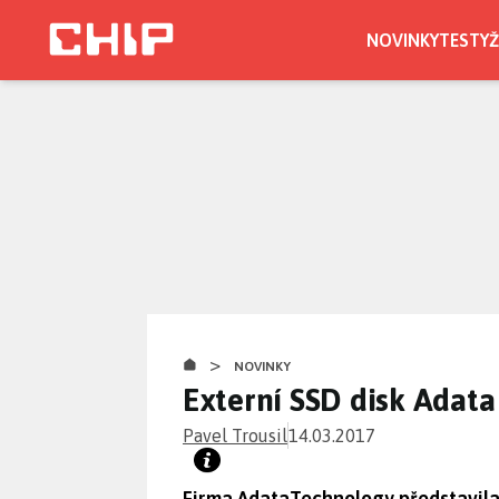
Přejít
k
NOVINKY
TESTY
Ž
hlavnímu
obsahu
>
NOVINKY
Externí SSD disk Adata
Pavel Trousil
14.03.2017
Firma AdataTechnology představila 