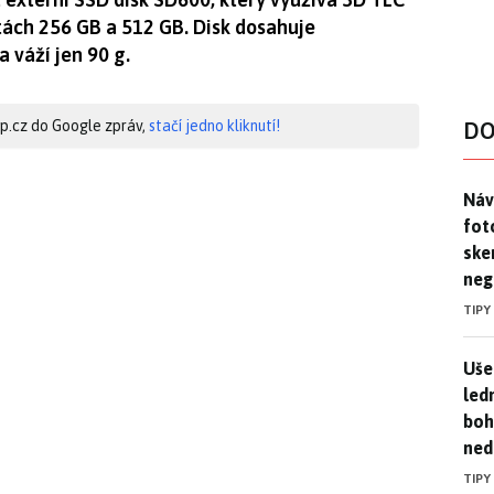
tách 256 GB a 512 GB. Disk dosahuje
 váží jen 90 g.
hip.cz do Google zpráv,
stačí jedno kliknutí!
DO
Náv
Náv
fot
ske
neg
TIPY
Uše
Uše
led
boh
ned
TIPY