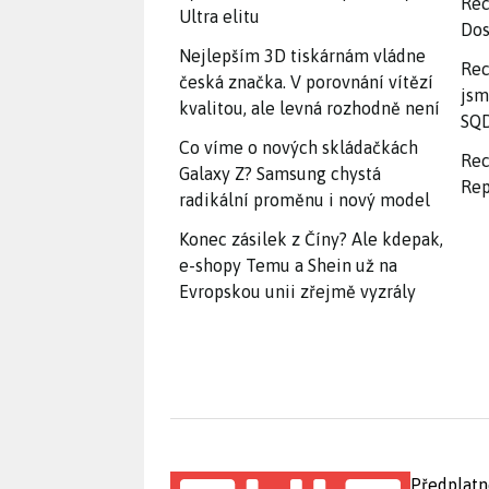
Rec
Ultra elitu
Dos
Nejlepším 3D tiskárnám vládne
Rec
česká značka. V porovnání vítězí
jsm
kvalitou, ale levná rozhodně není
SQD
Co víme o nových skládačkách
Rec
Galaxy Z? Samsung chystá
Rep
radikální proměnu i nový model
Konec zásilek z Číny? Ale kdepak,
e-shopy Temu a Shein už na
Evropskou unii zřejmě vyzrály
Předplatn