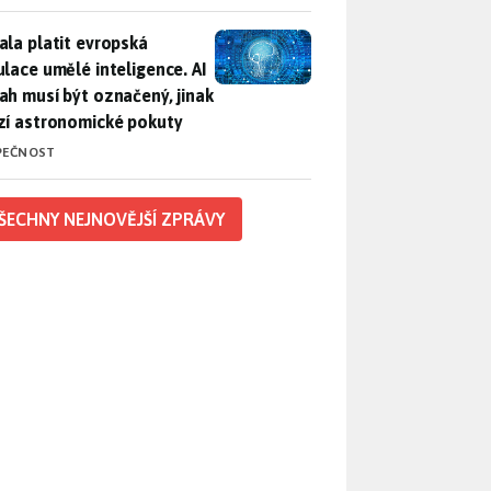
ala platit evropská regulace umělé inteligence. AI obsah musí
ala platit evropská
ulace umělé inteligence. AI
ah musí být označený, jinak
zí astronomické pokuty
PEČNOST
ŠECHNY NEJNOVĚJŠÍ ZPRÁVY