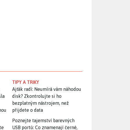
TIPY A TRIKY
:
Ajťák radí: Neumírá vám náhodou
šla
disk? Zkontrolujte si ho
bezplatným nástrojem, než
snou
přijdete o data
Poznejte tajemství barevných
te
USB portů: Co znamenají černé,