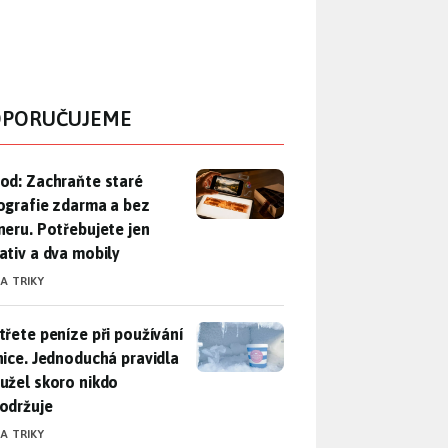
PORUČUJEME
od: Zachraňte staré fotografie zdarma a bez skeneru. Potřebuje
od: Zachraňte staré
ografie zdarma a bez
neru. Potřebujete jen
ativ a dva mobily
 A TRIKY
třete peníze při používání lednice. Jednoduchá pravidla bohuž
třete peníze při používání
nice. Jednoduchá pravidla
užel skoro nikdo
održuje
 A TRIKY