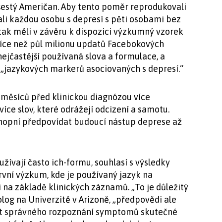
šestý Američan. Aby tento poměr reprodukovali
li každou osobu s depresí s pěti osobami bez
tak měli v závěru k dispozici výzkumný vzorek
 více než půl milionu updatů Facebokových
nejčastější používaná slova a formulace, a
 „jazykových markerů asociovaných s depresí.“
lik měsíců před klinickou diagnózou více
více slov, které odrážejí odcizení a samotu.
chopní předpovídat budoucí nástup deprese až
žívají často ich-formu, souhlasí s výsledky
první výzkum, kde je používaný jazyk na
na základě klinických záznamů. „To je důležitý
log na Univerzitě v Arizoně, „předpovědi ale
st správného rozpoznání symptomů skutečné