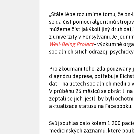
„Stále lépe rozumíme tomu, že on-l
se dá číst pomocí algoritmů stroj
můžeme číst jakýkoli jiný druh dat
z univerzity v Pensylvánii. Je jedn
Well-Being Project
– výzkumné organ
sociálních sítích odrážejí psychický
Pro zkoumání toho, zda používaný
diagnózu deprese, potřebuje Eichst
dat – na účtech sociálních médií 
V průběhu 26 měsíců se obrátili na 
zeptali se jich, jestli by byli ochot
aktualizace statusu na Facebooku.
Svůj souhlas dalo kolem 1 200 pacie
medicínských záznamů, které pouk