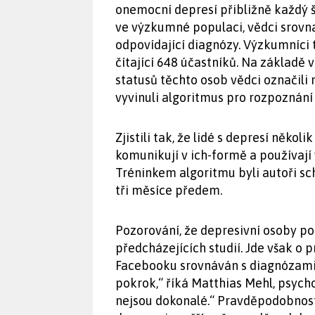
onemocní depresí přibližně každý 
ve výzkumné populaci, vědci srovna
odpovídající diagnózy. Výzkumníci 
čítající 648 účastníků. Na základě
statusů těchto osob vědci označili 
vyvinuli algoritmus pro rozpoznání
Zjistili tak, že lidé s depresí něko
komunikují v ich-formě a používají 
Tréninkem algoritmu byli autoři s
tři měsíce předem.
Pozorování, že depresivní osoby pou
předcházejících studií. Jde však o 
Facebooku srovnáván s diagnózami 
pokrok,“ říká Matthias Mehl, psycho
nejsou dokonalé.“ Pravděpodobno