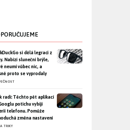
PORUČUJEME
DuckGo si dělá legraci z Mety. Nabízí sluneční brýle, které n
kDuckGo si dělá legraci z
. Nabízí sluneční brýle,
ré neumí vůbec nic, a
sně proto se vyprodaly
PEČNOST
ák radí: Těchto pět aplikací od Googlu potichu vybíjí baterii
k radí: Těchto pět aplikací
Googlu potichu vybíjí
erii telefonu. Pomůže
noduchá změna nastavení
 A TRIKY