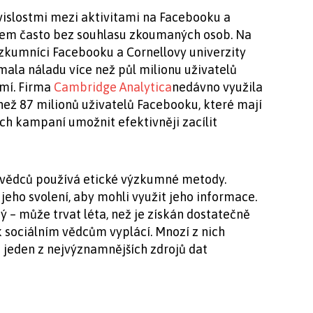
uvislostmi mezi aktivitami na Facebooku a
šem často bez souhlasu zkoumaných osob. Na
ýzkumníci Facebooku a Cornellovy univerzity
mala náladu více než půl milionu uživatelů
mí. Firma
Cambridge Analytica
nedávno využila
ež 87 milionů uživatelů Facebooku, které mají
h kampaní umožnit efektivněji zacílit
vědců používá etické výzkumné metody.
jeho svolení, aby mohli využit jeho informace.
– může trvat léta, než je získán dostatečně
k sociálním vědcům vyplácí. Mnozí z nich
 jeden z nejvýznamnějších zdrojů dat