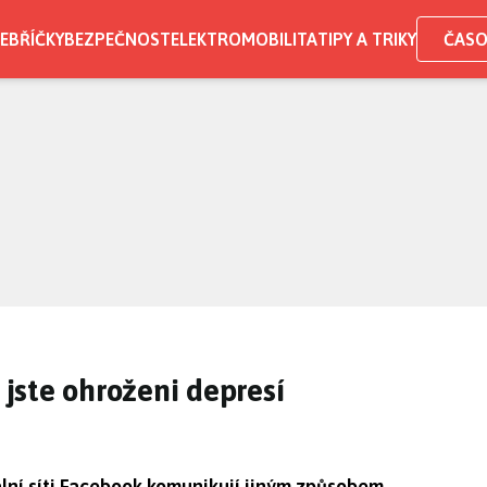
EBŘÍČKY
BEZPEČNOST
ELEKTROMOBILITA
TIPY A TRIKY
ČASO
i jste ohroženi depresí
ální síti Facebook komunikují jiným způsobem.