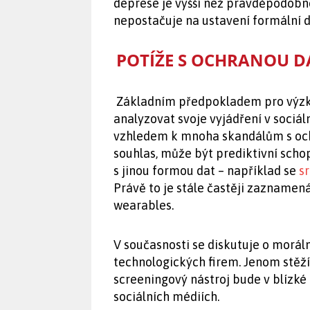
deprese je vyšší než pravděpodobno
nepostačuje na ustavení formální d
POTÍŽE S OCHRANOU 
Základním předpokladem pro výzkum
analyzovat svoje vyjádření v sociál
vzhledem k mnoha skandálům s ochr
souhlas, může být prediktivní sch
s jinou formou dat – například se
s
Právě to je stále častěji zazname
wearables.
V současnosti se diskutuje o morál
technologických firem. Jenom stěží
screeningový nástroj bude v blízk
sociálních médiích.