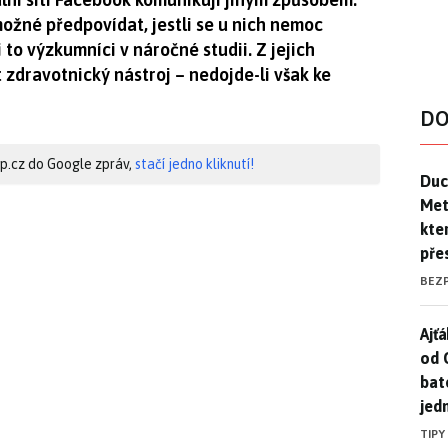
možné předpovídat, jestli se u nich nemoc
i to výzkumníci v náročné studii. Z jejich
 zdravotnický nástroj – nedojde-li však ke
DO
hip.cz do Google zpráv,
stačí jedno kliknutí!
Duck
Duc
Mety
kte
pře
BEZ
Ajť
Ajťá
od 
bat
jed
TIPY