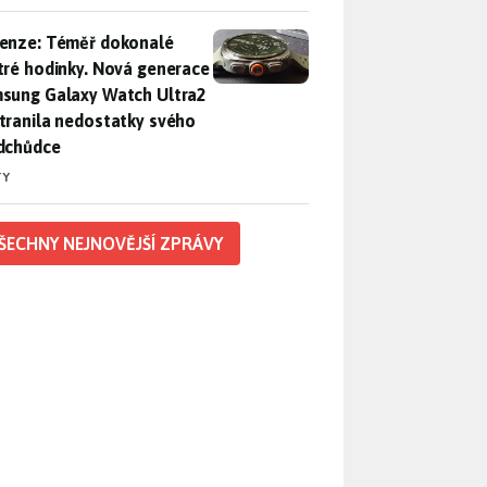
enze: Téměř dokonalé chytré hodinky. Nová generace Samsung
enze: Téměř dokonalé
tré hodinky. Nová generace
sung Galaxy Watch Ultra2
tranila nedostatky svého
dchůdce
TY
ŠECHNY NEJNOVĚJŠÍ ZPRÁVY