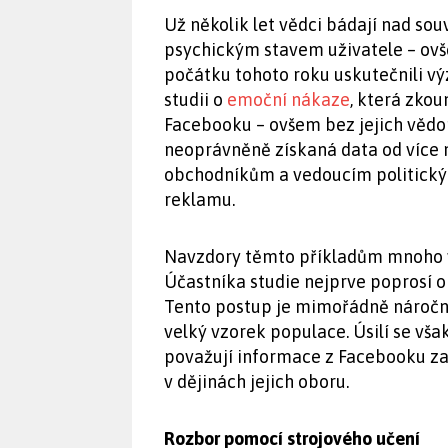
Už několik let vědci bádají nad so
psychickým stavem uživatele – ov
počátku tohoto roku uskutečnili v
studii o
emoční nákaze
, která zkou
Facebooku – ovšem bez jejich vědo
neoprávněně získaná data od více n
obchodníkům a vedoucím politickýc
reklamu.
Navzdory těmto příkladům mnoho 
Účastníka studie nejprve poprosí o 
Tento postup je mimořádně náročný 
velký vzorek populace. Úsilí se vša
považují informace z Facebooku za
v dějinách jejich oboru.
Rozbor pomocí strojového učení