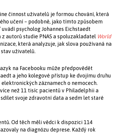
ine činnost uživatelů je formou chování, která
ového učení – podobně, jako tímto způsobem
,“ uvádí psycholog Johannes Eichstaedt
ím z autorů studie PNAS a spoluzakladatel
World
izace, která analyzuje, jak slova používaná na
 stav uživatelů.
 jazyk na Facebooku může předpovědět
aedt a jeho kolegové přístup ke dvojímu druhu
a v elektronických záznamech o nemocech.
více než 11 tisíc pacientů v Philadelphii a
ní sdílet svoje zdravotní data a sedm let staré
ntů. Od těch měli vědci k dispozici 114
azovaly na diagnózu deprese. Každý rok