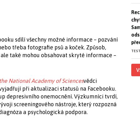
Rec
Rec
chy
Sam
ods
booku sdílí všechny možné informace – pozvání
pře
anebo třeba fotografie psů a koček. Způsob,
TES
, ale také mohou obsahovat skryté informace –
V
 the National Academy of Sciences
vědci
 vyjadřují při aktualizaci statusů na Facebooku.
up depresivního onemocnění. Výzkumníci tvrdí,
vývoji screeningového nástroje, který rozpozná
 diagnóza a psychologická podpora.