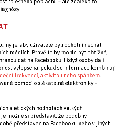
st falešného poplachu – ale zdaleka to
iagnózy.
DAT
y je, aby uživatelé byli ochotní nechat
ních médiích. Právě to by mohlo být obtížné,
anou dat na Facebooku. I když osoby dají
opnost vylepšena, pokud se informace kombinují
rdeční frekvencí, aktivitou nebo spánkem
.
návané pomocí oblékatelné elektroniky –
ních a etických hodnotách velkých
 je možné si představit, že podobný
é době představen na Facebooku nebo v jiných