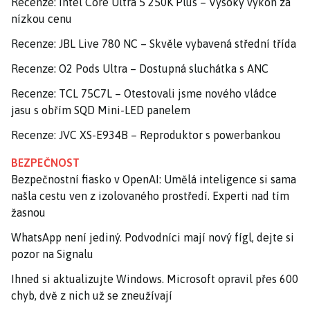
Recenze: Intel Core Ultra 5 250K Plus – Vysoký výkon za
nízkou cenu
Recenze: JBL Live 780 NC – Skvěle vybavená střední třída
Recenze: O2 Pods Ultra – Dostupná sluchátka s ANC
Recenze: TCL 75C7L – Otestovali jsme nového vládce
jasu s obřím SQD Mini-LED panelem
Recenze: JVC XS-E934B – Reproduktor s powerbankou
BEZPEČNOST
Bezpečnostní fiasko v OpenAI: Umělá inteligence si sama
našla cestu ven z izolovaného prostředí. Experti nad tím
žasnou
WhatsApp není jediný. Podvodníci mají nový fígl, dejte si
pozor na Signalu
Ihned si aktualizujte Windows. Microsoft opravil přes 600
chyb, dvě z nich už se zneužívají