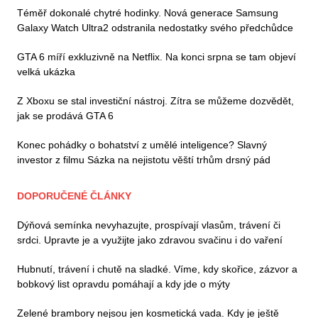
Téměř dokonalé chytré hodinky. Nová generace Samsung
Galaxy Watch Ultra2 odstranila nedostatky svého předchůdce
GTA 6 míří exkluzivně na Netflix. Na konci srpna se tam objeví
velká ukázka
Z Xboxu se stal investiční nástroj. Zítra se můžeme dozvědět,
jak se prodává GTA 6
Konec pohádky o bohatství z umělé inteligence? Slavný
investor z filmu Sázka na nejistotu věští trhům drsný pád
DOPORUČENÉ ČLÁNKY
Dýňová semínka nevyhazujte, prospívají vlasům, trávení či
srdci. Upravte je a využijte jako zdravou svačinu i do vaření
Hubnutí, trávení i chutě na sladké. Víme, kdy skořice, zázvor a
bobkový list opravdu pomáhají a kdy jde o mýty
Zelené brambory nejsou jen kosmetická vada. Kdy je ještě