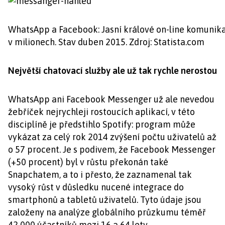
WhatsApp a Facebook: Jasní králové on-line komunika
v milionech. Stav duben 2015. Zdroj: Statista.com
Největší chatovací služby ale už tak rychle nerostou
WhatsApp ani Facebook Messenger už ale nevedou
žebříček nejrychleji rostoucích aplikací, v této
disciplíně je předstihlo Spotify: program může
vykázat za celý rok 2014 zvýšení počtu uživatelů až
o 57 procent. Je s podivem, že Facebook Messenger
(+50 procent) byl v růstu překonán také
Snapchatem, a to i přesto, že zaznamenal tak
vysoký růst v důsledku nucené integrace do
smartphonů a tabletů uživatelů. Tyto údaje jsou
založeny na analýze globálního průzkumu téměř
42 000 účastníků mezi 16 a 64 lety.