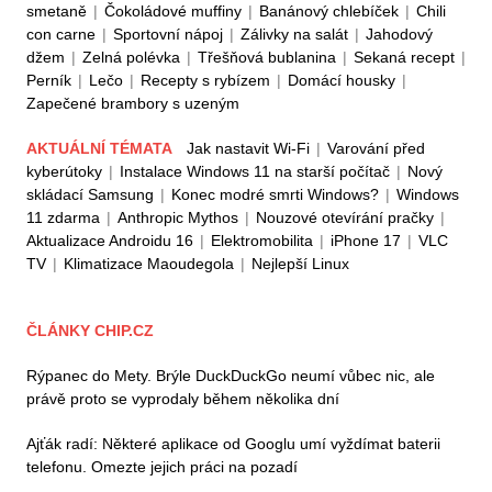
smetaně
|
Čokoládové muffiny
|
Banánový chlebíček
|
Chili
con carne
|
Sportovní nápoj
|
Zálivky na salát
|
Jahodový
džem
|
Zelná polévka
|
Třešňová bublanina
|
Sekaná recept
|
Perník
|
Lečo
|
Recepty s rybízem
|
Domácí housky
|
Zapečené brambory s uzeným
AKTUÁLNÍ TÉMATA
Jak nastavit Wi-Fi
|
Varování před
kyberútoky
|
Instalace Windows 11 na starší počítač
|
Nový
skládací Samsung
|
Konec modré smrti Windows?
|
Windows
11 zdarma
|
Anthropic Mythos
|
Nouzové otevírání pračky
|
Aktualizace Androidu 16
|
Elektromobilita
|
iPhone 17
|
VLC
TV
|
Klimatizace Maoudegola
|
Nejlepší Linux
ČLÁNKY CHIP.CZ
Rýpanec do Mety. Brýle DuckDuckGo neumí vůbec nic, ale
právě proto se vyprodaly během několika dní
Ajťák radí: Některé aplikace od Googlu umí vyždímat baterii
telefonu. Omezte jejich práci na pozadí