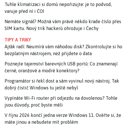
Tuhle klimatizaci si domů nepořizujte: je to podvod,
varuje před ní i ČOI
Nemáte signál? Možná vám právě někdo krade číslo přes
SIM kartu. Nový trik hackerů ohrožuje i Čechy
TIPY A TRIKY
Ajťák radí: Neumírá vám náhodou disk? Zkontrolujte si ho
bezplatným nástrojem, než přijdete o data
Poznejte tajemství barevných USB portů: Co znamenají
černé, oranžové a modré konektory?
Programátor si řekl dost a sám vyvinul nový nástroj. Tak
dobrý čistič Windows tu ještě nebyl
Vypínáte Wi-Fi router při odjezdu na dovolenou? Tohle
jsou důvody, proč byste měli
V říjnu 2026 končí jedna verze Windows 11. Ověřte si, že
máte jinou a nebudete mít problém