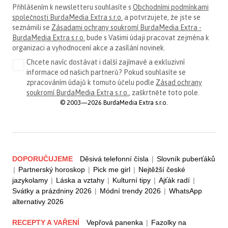
Přihlášením k newsletteru souhlasíte s
Obchodními podmínkami
společnosti BurdaMedia Extra s.r.o.
a potvrzujete, že jste se
seznámili se
Zásadami ochrany soukromí BurdaMedia Extra -
BurdaMedia Extra s.r.o.
bude s Vašimi údaji pracovat zejména k
organizaci a vyhodnocení akce a zasílání novinek.
Chcete navíc dostávat i další zajímavé a exkluzivní
informace od našich partnerů? Pokud souhlasíte se
zpracováním údajů k tomuto účelu podle
Zásad ochrany
soukromí BurdaMedia Extra s.r.o.
, zaškrtněte toto pole.
© 2003—2026 BurdaMedia Extra s.r.o.
DOPORUČUJEME
Děsivá telefonní čísla
|
Slovník puberťáků
|
Partnerský horoskop
|
Pick me girl
|
Nejtěžší české
jazykolamy
|
Láska a vztahy
|
Kulturní tipy
|
Ajťák radí
|
Svátky a prázdniny 2026
|
Módní trendy 2026
|
WhatsApp
alternativy 2026
RECEPTY A VAŘENÍ
Vepřová panenka
|
Fazolky na