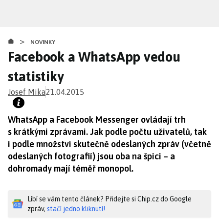
Přejít
k
hlavnímu
>
obsahu
NOVINKY
Facebook a WhatsApp vedou
statistiky
Josef Mika
21.04.2015
WhatsApp a Facebook Messenger ovládají trh
s krátkými zprávami. Jak podle počtu uživatelů, tak
i podle množství skutečně odeslaných zpráv (včetně
odeslaných fotografií) jsou oba na špici – a
dohromady mají téměř monopol.
Líbí se vám tento článek? Přidejte si Chip.cz do Google
zpráv,
stačí jedno kliknutí!