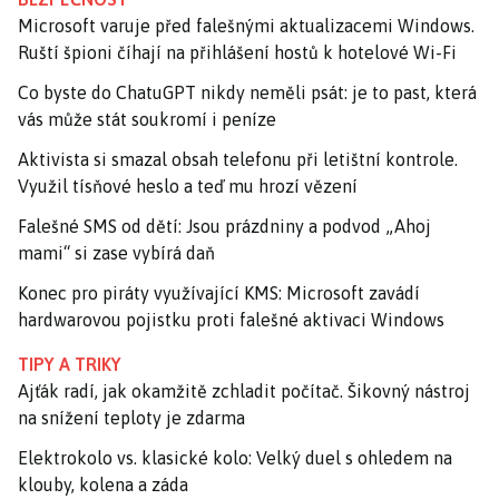
Microsoft varuje před falešnými aktualizacemi Windows.
Ruští špioni číhají na přihlášení hostů k hotelové Wi-Fi
Co byste do ChatuGPT nikdy neměli psát: je to past, která
vás může stát soukromí i peníze
Aktivista si smazal obsah telefonu při letištní kontrole.
Využil tísňové heslo a teď mu hrozí vězení
Falešné SMS od dětí: Jsou prázdniny a podvod „Ahoj
mami“ si zase vybírá daň
Konec pro piráty využívající KMS: Microsoft zavádí
hardwarovou pojistku proti falešné aktivaci Windows
TIPY A TRIKY
Ajťák radí, jak okamžitě zchladit počítač. Šikovný nástroj
na snížení teploty je zdarma
Elektrokolo vs. klasické kolo: Velký duel s ohledem na
klouby, kolena a záda