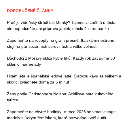
DOPORUČENÉ ČLÁNKY
Proč je vídeňský štrúdl tak křehký? Tajemství začíná u těsta,
ale nepodceňte ani přípravu jablek, máslo či strouhanku
Zapomeňte na recepty na gram přesně. Italská minestrone
stojí na pár sezonních surovinách a velké volnosti
Důchodci z Moravy sklízí kýble fíků. Každý rok zavaříme 30
sklenic marmelády
Hitem léta je španělské ledové latté: Sladkou kávu se salkem a
skořicí zvládnete doma za 5 minut
Ženy podle Christophera Nolana: Achillova pata kultovního
tvůrce
Zapomeňte na chytré hodinky: V roce 2026 se vrací vintage
modely s úzkým řemínkem, které pozvednou váš outfit