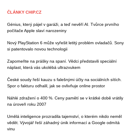
ČLÁNKY CHIP.CZ
Génius, který pájel v garáži, a teď nevěří AI. Tvůrce prvního
počítače Apple slaví narozeniny
Nový PlayStation 6 může vyřešit letitý problém ovladačů. Sony
si patentovalo novou technologii
Zapomeňte na prášky na spaní. Vědci představili speciální
náplast, která vás ukolébá ultrazvukem
České soudy řeší kauzu s falešnými účty na sociálních sítích.
Spor o fakturu odhalil, jak se ovlivňuje online prostor
Náhlé zdražení o 400 %. Ceny pamětí se v krátké době vrátily
na úroveň roku 2007
Umělá inteligence prozradila tajemství, o kterém nikdo neměl
vědět. Vývojář řeší záhadný únik informací a Google odmítá
vinu