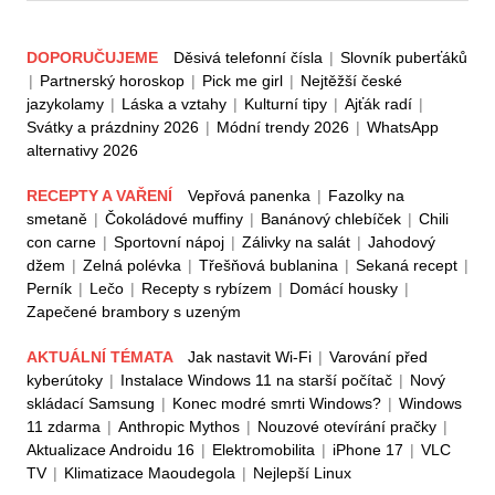
DOPORUČUJEME
Děsivá telefonní čísla
|
Slovník puberťáků
|
Partnerský horoskop
|
Pick me girl
|
Nejtěžší české
jazykolamy
|
Láska a vztahy
|
Kulturní tipy
|
Ajťák radí
|
Svátky a prázdniny 2026
|
Módní trendy 2026
|
WhatsApp
alternativy 2026
RECEPTY A VAŘENÍ
Vepřová panenka
|
Fazolky na
smetaně
|
Čokoládové muffiny
|
Banánový chlebíček
|
Chili
con carne
|
Sportovní nápoj
|
Zálivky na salát
|
Jahodový
džem
|
Zelná polévka
|
Třešňová bublanina
|
Sekaná recept
|
Perník
|
Lečo
|
Recepty s rybízem
|
Domácí housky
|
Zapečené brambory s uzeným
AKTUÁLNÍ TÉMATA
Jak nastavit Wi-Fi
|
Varování před
kyberútoky
|
Instalace Windows 11 na starší počítač
|
Nový
skládací Samsung
|
Konec modré smrti Windows?
|
Windows
11 zdarma
|
Anthropic Mythos
|
Nouzové otevírání pračky
|
Aktualizace Androidu 16
|
Elektromobilita
|
iPhone 17
|
VLC
TV
|
Klimatizace Maoudegola
|
Nejlepší Linux