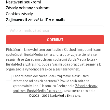
Nastavení soukromí
Zásady ochrany soukromí
Cookies zásady
Zajímavosti ze světa IT v e-mailu
ODEBÍRAT
Přihlášením k newsletteru souhlasíte s
Obchodními podmínkami
společnosti BurdaMedia Extra s.r.o.
a potvrzujete, že jste se
seznámili se
Zásadami ochrany soukromí BurdaMedia Extra -
BurdaMedia Extra s.r.o.
bude s Vašimi údaji pracovat zejména k
organizaci a vyhodnocení akce a zasílání novinek.
Chcete navíc dostávat i další zajímavé a exkluzivní
informace od našich partnerů? Pokud souhlasíte se
zpracováním údajů k tomuto účelu podle
Zásad ochrany
soukromí BurdaMedia Extra s.r.o.
, zaškrtněte toto pole.
© 2003—2026 BurdaMedia Extra s.r.o.