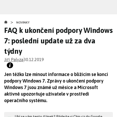
Přejít
k
hlavnímu
>
obsahu
NOVINKY
FAQ k ukončení podpory Windows
7: poslední update už za dva
týdny
Jiří Palyza
30.12.2019
Jen těžko lze minout informace o blížícím se konci
podpory Windows 7. Zprávy o ukončení podpory
Windows 7 jsou známé už měsíce a Microsoft
aktivně upozorňuje uživatele v prostředí
operačního systému.
Líbí se vám tento článek? Přidejte si Chip.cz do Google