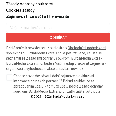
Zásady ochrany soukromí
Cookies zásady
Zajímavosti ze světa IT v e-mailu
ODEBÍRAT
Přihlášením k newsletteru souhlasíte s
Obchodními podmínkami
společnosti BurdaMedia Extra s.r.o.
a potvrzujete, že jste se
seznámili se
Zásadami ochrany soukromí BurdaMedia Extra -
BurdaMedia Extra s.r.o.
bude s Vašimi údaji pracovat zejména k
organizaci a vyhodnocení akce a zasílání novinek.
Chcete navíc dostávat i další zajímavé a exkluzivní
informace od našich partnerů? Pokud souhlasíte se
zpracováním údajů k tomuto účelu podle
Zásad ochrany
soukromí BurdaMedia Extra s.r.o.
, zaškrtněte toto pole.
© 2003—2026 BurdaMedia Extra s.r.o.