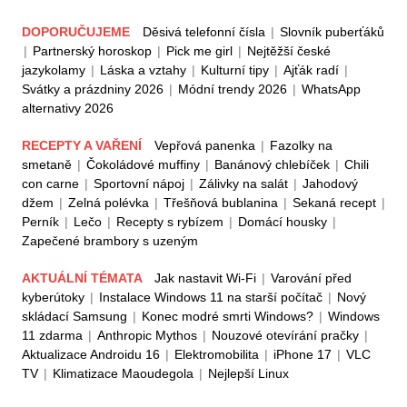
DOPORUČUJEME
Děsivá telefonní čísla
|
Slovník puberťáků
|
Partnerský horoskop
|
Pick me girl
|
Nejtěžší české
jazykolamy
|
Láska a vztahy
|
Kulturní tipy
|
Ajťák radí
|
Svátky a prázdniny 2026
|
Módní trendy 2026
|
WhatsApp
alternativy 2026
RECEPTY A VAŘENÍ
Vepřová panenka
|
Fazolky na
smetaně
|
Čokoládové muffiny
|
Banánový chlebíček
|
Chili
con carne
|
Sportovní nápoj
|
Zálivky na salát
|
Jahodový
džem
|
Zelná polévka
|
Třešňová bublanina
|
Sekaná recept
|
Perník
|
Lečo
|
Recepty s rybízem
|
Domácí housky
|
Zapečené brambory s uzeným
AKTUÁLNÍ TÉMATA
Jak nastavit Wi-Fi
|
Varování před
kyberútoky
|
Instalace Windows 11 na starší počítač
|
Nový
skládací Samsung
|
Konec modré smrti Windows?
|
Windows
11 zdarma
|
Anthropic Mythos
|
Nouzové otevírání pračky
|
Aktualizace Androidu 16
|
Elektromobilita
|
iPhone 17
|
VLC
TV
|
Klimatizace Maoudegola
|
Nejlepší Linux