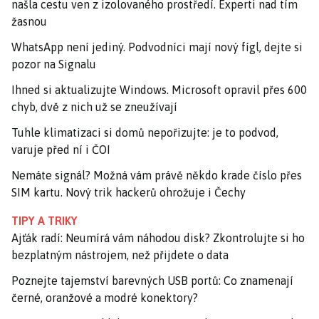
našla cestu ven z izolovaného prostředí. Experti nad tím
žasnou
WhatsApp není jediný. Podvodníci mají nový fígl, dejte si
pozor na Signalu
Ihned si aktualizujte Windows. Microsoft opravil přes 600
chyb, dvě z nich už se zneužívají
Tuhle klimatizaci si domů nepořizujte: je to podvod,
varuje před ní i ČOI
Nemáte signál? Možná vám právě někdo krade číslo přes
SIM kartu. Nový trik hackerů ohrožuje i Čechy
TIPY A TRIKY
Ajťák radí: Neumírá vám náhodou disk? Zkontrolujte si ho
bezplatným nástrojem, než přijdete o data
Poznejte tajemství barevných USB portů: Co znamenají
černé, oranžové a modré konektory?