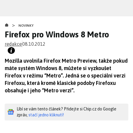
Přejít
k
hlavnímu
>
obsahu
NOVINKY
Firefox pro Windows 8 Metro
redakce
08.10.2012
Mozilla uvolnila Firefox Metro Preview, takže pokud
máte systém Windows 8, můžete si vyzkoušet
Firefox v režimu “Metro”. Jedná se o speciální verzi
Firefoxu, která kromě klasické podoby Firefoxu
obsahuje i jeho “Metro verzi”.
Líbí se vám tento článek? Přidejte si Chip.cz do Google
zpráv,
stačí jedno kliknutí!