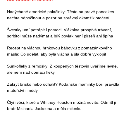
Nadýchané americké palačinky: Těsto na pravé pancakes
nechte odpočinout a pozor na správný okamžik otočení
Švestky umí potrápit i pomoci. Vláknina prospívá trávení,
sorbitol může nadýmat a bílý povlak není plíseň ani špína
Recept na vláčnou hrnkovou bábovku z pomazánkového
másla: Co udělat, aby byla vláčná a šla dobře vyklopit
Šunkofleky z remosky: Z koupených těstovin uvaříme levně,
ale není nad domácí fleky
Zakrýt bříško nebo odhalit? Kodaňské maminky boří pravidla
mateřství i módy
Čtyři věci, které o Whitney Houston možná nevíte: Odmítl ji
bratr Michaela Jacksona a měla milenku