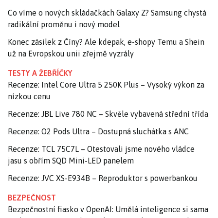
Co víme o nových skládačkách Galaxy Z? Samsung chystá
radikální proměnu i nový model
Konec zásilek z Číny? Ale kdepak, e-shopy Temu a Shein
už na Evropskou unii zřejmě vyzrály
TESTY A ŽEBŘÍČKY
Recenze: Intel Core Ultra 5 250K Plus – Vysoký výkon za
nízkou cenu
Recenze: JBL Live 780 NC – Skvěle vybavená střední třída
Recenze: O2 Pods Ultra – Dostupná sluchátka s ANC
Recenze: TCL 75C7L – Otestovali jsme nového vládce
jasu s obřím SQD Mini-LED panelem
Recenze: JVC XS-E934B – Reproduktor s powerbankou
BEZPEČNOST
Bezpečnostní fiasko v OpenAI: Umělá inteligence si sama