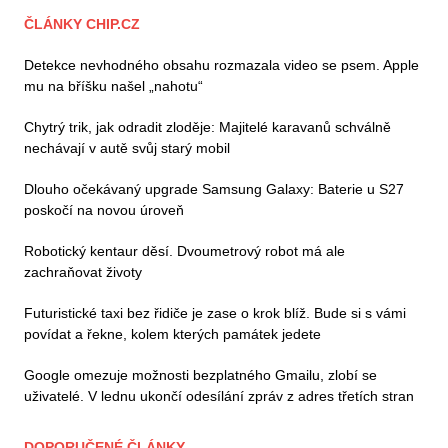
ČLÁNKY CHIP.CZ
Detekce nevhodného obsahu rozmazala video se psem. Apple
mu na bříšku našel „nahotu“
Chytrý trik, jak odradit zloděje: Majitelé karavanů schválně
nechávají v autě svůj starý mobil
Dlouho očekávaný upgrade Samsung Galaxy: Baterie u S27
poskočí na novou úroveň
Robotický kentaur děsí. Dvoumetrový robot má ale
zachraňovat životy
Futuristické taxi bez řidiče je zase o krok blíž. Bude si s vámi
povídat a řekne, kolem kterých památek jedete
Google omezuje možnosti bezplatného Gmailu, zlobí se
uživatelé. V lednu ukončí odesílání zpráv z adres třetích stran
DOPORUČENÉ ČLÁNKY