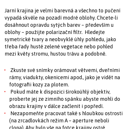
Jarní krajina je velmi barevná a všechno to pučení
vypadá skvěle na pozadí modré oblohy. Chcete-li
dosáhnout opravdu sytých barev – především u
oblohy – použijte polarizační filtr. Hledejte
symetrické tvary a neobvyklé úhly pohledu, jako
třeba řady husté zelené vegetace nebo pohled
mezi květy stromu, hustou trávu a podobně.
Zkuste své snímky orámovat větvemi, dveřními
rámy, viadukty, okenicemi apod., jako je vidět na
fotografii kozy za plotem.
Pokud máte k dispozici širokoúhlý objektiv,
proberte jej ze zimního spánku abyste mohli do
obrazu krajiny v dálce začlenit i popředí.
Nezapomeňte pracovat také s hloubkou ostrosti
(na zrcadlovkách režim A – aperture neboli
clona). Aby bylo vše na fotce krajiny ostré,