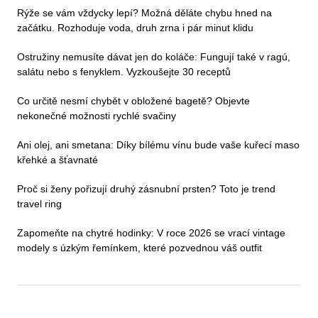
Rýže se vám vždycky lepí? Možná děláte chybu hned na
začátku. Rozhoduje voda, druh zrna i pár minut klidu
Ostružiny nemusíte dávat jen do koláče: Fungují také v ragú,
salátu nebo s fenyklem. Vyzkoušejte 30 receptů
Co určitě nesmí chybět v obložené bagetě? Objevte
nekonečné možnosti rychlé svačiny
Ani olej, ani smetana: Díky bílému vínu bude vaše kuřecí maso
křehké a šťavnaté
Proč si ženy pořizují druhý zásnubní prsten? Toto je trend
travel ring
Zapomeňte na chytré hodinky: V roce 2026 se vrací vintage
modely s úzkým řemínkem, které pozvednou váš outfit