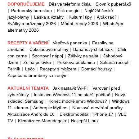
DOPORUČUJEME
Děsivá telefonní čísla
|
Slovník puberťáků
|
Partnerský horoskop
|
Pick me girl
|
Nejtěžší české
jazykolamy
|
Láska a vztahy
|
Kulturní tipy
|
Ajťák radí
|
Svátky a prázdniny 2026
|
Módní trendy 2026
|
WhatsApp
alternativy 2026
RECEPTY A VAŘENÍ
Vepřová panenka
|
Fazolky na
smetaně
|
Čokoládové muffiny
|
Banánový chlebíček
|
Chili
con carne
|
Sportovní nápoj
|
Zálivky na salát
|
Jahodový
džem
|
Zelná polévka
|
Třešňová bublanina
|
Sekaná recept
|
Perník
|
Lečo
|
Recepty s rybízem
|
Domácí housky
|
Zapečené brambory s uzeným
AKTUÁLNÍ TÉMATA
Jak nastavit Wi-Fi
|
Varování před
kyberútoky
|
Instalace Windows 11 na starší počítač
|
Nový
skládací Samsung
|
Konec modré smrti Windows?
|
Windows
11 zdarma
|
Anthropic Mythos
|
Nouzové otevírání pračky
|
Aktualizace Androidu 16
|
Elektromobilita
|
iPhone 17
|
VLC
TV
|
Klimatizace Maoudegola
|
Nejlepší Linux