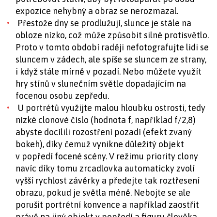
expozice nehybný a obraz se nerozmazal.
Přestože dny se prodlužují, slunce je stále na
obloze nízko, což může způsobit silné protisvětlo.
Proto v tomto období raději nefotografujte lidi se
sluncem v zádech, ale spíše se sluncem ze strany,
i když stále mírně v pozadí. Nebo můžete využít
hry stínů v slunečním světle dopadajícím na
focenou osobu zepředu.
U portrétů využijte malou hloubku ostrosti, tedy
nízké clonové číslo (hodnota f, například f/2,8)
abyste docílili rozostření pozadí (efekt zvaný
bokeh), díky čemuž vynikne důležitý objekt
v popředí focené scény. V režimu priority clony
navíc díky tomu zrcadlovka automaticky zvolí
vyšší rychlost závěrky a předejte tak roztřesení
obrazu, pokud je světla méně. Nebojte se ale
porušit portrétní konvence a například zaostřit
právě na jiný objekt v popředí a figuru člověka