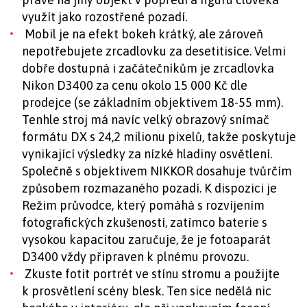
využít jako rozostřené pozadí.
Mobil je na efekt bokeh krátký, ale zároveň
nepotřebujete zrcadlovku za desetitisíce. Velmi
dobře dostupná i začátečníkům je zrcadlovka
Nikon D3400 za cenu okolo 15 000 Kč dle
prodejce (se základním objektivem 18-55 mm).
Tenhle stroj má navíc velký obrazový snímač
formátu DX s 24,2 milionu pixelů, takže poskytuje
vynikající výsledky za nízké hladiny osvětlení.
Společně s objektivem NIKKOR dosahuje tvůrčím
způsobem rozmazaného pozadí. K dispozici je
Režim průvodce, který pomáhá s rozvíjením
fotografických zkušeností, zatímco baterie s
vysokou kapacitou zaručuje, že je fotoaparát
D3400 vždy připraven k plnému provozu.
Zkuste fotit portrét ve stínu stromu a použijte
k prosvětlení scény blesk. Ten sice nedělá nic