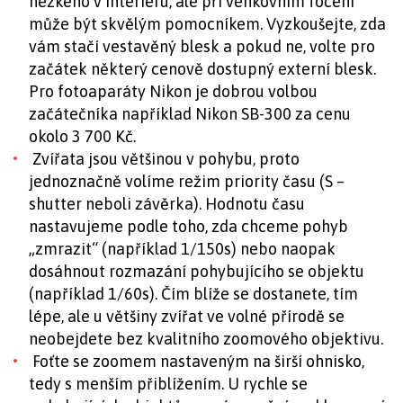
hezkého v interiéru, ale při venkovním focení
může být skvělým pomocníkem. Vyzkoušejte, zda
vám stačí vestavěný blesk a pokud ne, volte pro
začátek některý cenově dostupný externí blesk.
Pro fotoaparáty Nikon je dobrou volbou
začátečníka například Nikon SB-300 za cenu
okolo 3 700 Kč.
Zvířata jsou většinou v pohybu, proto
jednoznačně volíme režim priority času (S –
shutter neboli závěrka). Hodnotu času
nastavujeme podle toho, zda chceme pohyb
„zmrazit“ (například 1/150s) nebo naopak
dosáhnout rozmazání pohybujícího se objektu
(například 1/60s). Čím blíže se dostanete, tím
lépe, ale u většiny zvířat ve volné přírodě se
neobejdete bez kvalitního zoomového objektivu.
Foťte se zoomem nastaveným na širší ohnisko,
tedy s menším přiblížením. U rychle se