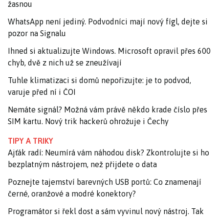
žasnou
WhatsApp není jediný. Podvodníci mají nový fígl, dejte si
pozor na Signalu
Ihned si aktualizujte Windows. Microsoft opravil přes 600
chyb, dvě z nich už se zneužívají
Tuhle klimatizaci si domů nepořizujte: je to podvod,
varuje před ní i ČOI
Nemáte signál? Možná vám právě někdo krade číslo přes
SIM kartu. Nový trik hackerů ohrožuje i Čechy
TIPY A TRIKY
Ajťák radí: Neumírá vám náhodou disk? Zkontrolujte si ho
bezplatným nástrojem, než přijdete o data
Poznejte tajemství barevných USB portů: Co znamenají
černé, oranžové a modré konektory?
Programátor si řekl dost a sám vyvinul nový nástroj. Tak