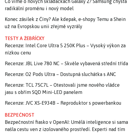
Co víme o nových skládačkách Galaxy Z? Samsung chystá
radikální proměnu i nový model
Konec zásilek z Číny? Ale kdepak, e-shopy Temu a Shein
už na Evropskou unii zřejmě vyzrály
TESTY A ŽEBŘÍČKY
Recenze: Intel Core Ultra 5 250K Plus – Vysoký výkon za
nízkou cenu
Recenze: JBL Live 780 NC – Skvěle vybavená střední třída
Recenze: O2 Pods Ultra – Dostupná sluchátka s ANC
Recenze: TCL 75C7L – Otestovali jsme nového vládce
jasu s obřím SQD Mini-LED panelem
Recenze: JVC XS-E934B – Reproduktor s powerbankou
BEZPEČNOST
Bezpečnostní fiasko v OpenAI: Umělá inteligence si sama
našla cestu ven z izolovaného prostředí. Experti nad tím