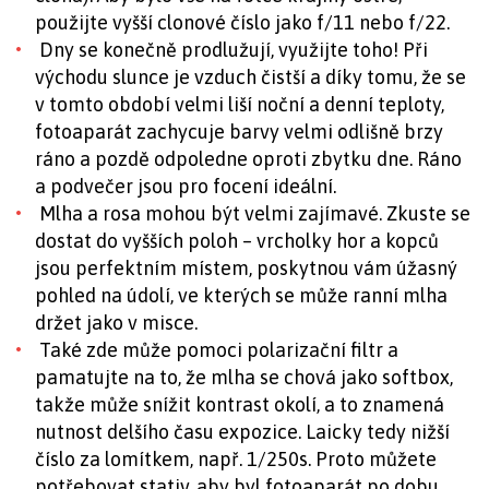
použijte vyšší clonové číslo jako f/11 nebo f/22.
Dny se konečně prodlužují, využijte toho! Při
východu slunce je vzduch čistší a díky tomu, že se
v tomto období velmi liší noční a denní teploty,
fotoaparát zachycuje barvy velmi odlišně brzy
ráno a pozdě odpoledne oproti zbytku dne. Ráno
a podvečer jsou pro focení ideální.
Mlha a rosa mohou být velmi zajímavé. Zkuste se
dostat do vyšších poloh – vrcholky hor a kopců
jsou perfektním místem, poskytnou vám úžasný
pohled na údolí, ve kterých se může ranní mlha
držet jako v misce.
Také zde může pomoci polarizační filtr a
pamatujte na to, že mlha se chová jako softbox,
takže může snížit kontrast okolí, a to znamená
nutnost delšího času expozice. Laicky tedy nižší
číslo za lomítkem, např. 1/250s. Proto můžete
potřebovat stativ, aby byl fotoaparát po dobu