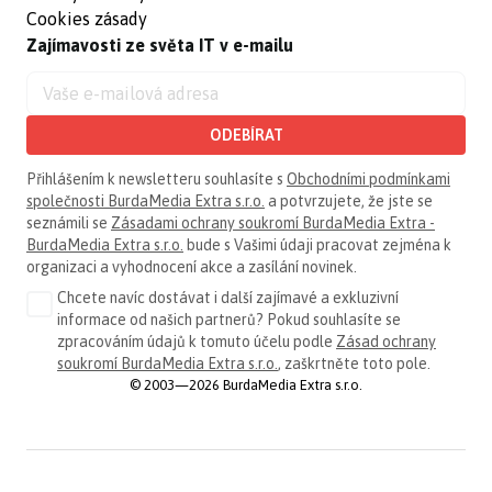
Cookies zásady
Zajímavosti ze světa IT v e-mailu
ODEBÍRAT
Přihlášením k newsletteru souhlasíte s
Obchodními podmínkami
společnosti BurdaMedia Extra s.r.o.
a potvrzujete, že jste se
seznámili se
Zásadami ochrany soukromí BurdaMedia Extra -
BurdaMedia Extra s.r.o.
bude s Vašimi údaji pracovat zejména k
organizaci a vyhodnocení akce a zasílání novinek.
Chcete navíc dostávat i další zajímavé a exkluzivní
informace od našich partnerů? Pokud souhlasíte se
zpracováním údajů k tomuto účelu podle
Zásad ochrany
soukromí BurdaMedia Extra s.r.o.
, zaškrtněte toto pole.
© 2003—2026 BurdaMedia Extra s.r.o.