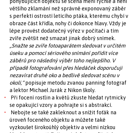
pohybujících objektů se scéna mění rychle a není
většího zklamání než správně exponovaný záběr
s perfektí ostrostí letícího ptáka, kterému chybí v
obraze část křídla, nohy či dokonce hlavy. Vždy je
lépe provést dodatečný výřez v počítači a tím
zvíře zvětšit než smazat jinak dobrý snímek.
„Snažte se zvíře fotoaparátem sledovat v určitém
úseku a pomocí sériového snímání pořídit více
záběrů pro následný výběr toho nejlepšího. V
případě fotografování přes hledáček doporučuji
nezavírat druhé oko a bedlivě sledovat scénu v
okolí,“
popisuje metodu zvanou panning fotograf
a lektor Michael Jurák z Nikon školy.
Při focení rostlin a květů zkuste hledat rytmicky
se opakující vzory a pohrajte si s abstrakcí.
Nebojte se také zakleknout a snížit foťák na
úroveň foceného objektu a můžete také
vyzkoušet širokoúhlý objektiv a velmi nízkou