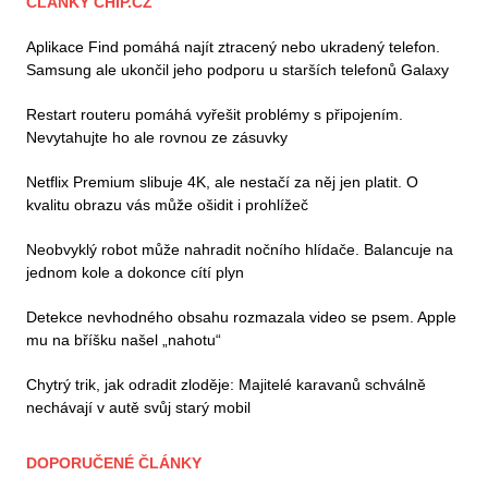
ČLÁNKY CHIP.CZ
Aplikace Find pomáhá najít ztracený nebo ukradený telefon.
Samsung ale ukončil jeho podporu u starších telefonů Galaxy
Restart routeru pomáhá vyřešit problémy s připojením.
Nevytahujte ho ale rovnou ze zásuvky
Netflix Premium slibuje 4K, ale nestačí za něj jen platit. O
kvalitu obrazu vás může ošidit i prohlížeč
Neobvyklý robot může nahradit nočního hlídače. Balancuje na
jednom kole a dokonce cítí plyn
Detekce nevhodného obsahu rozmazala video se psem. Apple
mu na bříšku našel „nahotu“
Chytrý trik, jak odradit zloděje: Majitelé karavanů schválně
nechávají v autě svůj starý mobil
DOPORUČENÉ ČLÁNKY