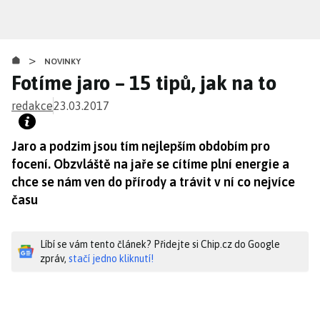
Přejít
k
hlavnímu
>
obsahu
NOVINKY
Fotíme jaro – 15 tipů, jak na to
redakce
23.03.2017
Jaro a podzim jsou tím nejlepším obdobím pro
focení. Obzvláště na jaře se cítíme plní energie a
chce se nám ven do přírody a trávit v ní co nejvíce
času
Líbí se vám tento článek? Přidejte si Chip.cz do Google
zpráv,
stačí jedno kliknutí!