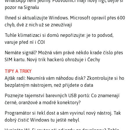
WhatsApp není jediný. Podvodníci mají nový fígl, dejte si
pozor na Signalu
Ihned si aktualizujte Windows. Microsoft opravil přes 600
chyb, dvě z nich už se zneužívají
Tuhle klimatizaci si domů nepořizujte: je to podvod,
varuje před ní i ČOI
Nemáte signál? Možná vám právě někdo krade číslo přes
SIM kartu. Nový trik hackerů ohrožuje i Čechy
TIPY A TRIKY
Ajťák radí: Neumírá vám náhodou disk? Zkontrolujte si ho
bezplatným nástrojem, než přijdete o data
Poznejte tajemství barevných USB portů: Co znamenají
černé, oranžové a modré konektory?
Programátor si řekl dost a sám vyvinul nový nástroj. Tak
dobrý čistič Windows tu ještě nebyl