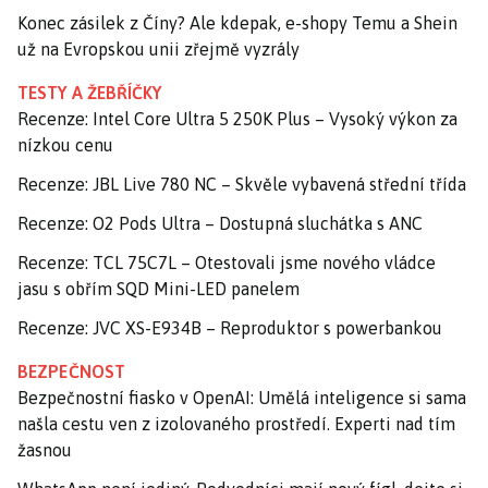
Konec zásilek z Číny? Ale kdepak, e-shopy Temu a Shein
už na Evropskou unii zřejmě vyzrály
TESTY A ŽEBŘÍČKY
Recenze: Intel Core Ultra 5 250K Plus – Vysoký výkon za
nízkou cenu
Recenze: JBL Live 780 NC – Skvěle vybavená střední třída
Recenze: O2 Pods Ultra – Dostupná sluchátka s ANC
Recenze: TCL 75C7L – Otestovali jsme nového vládce
jasu s obřím SQD Mini-LED panelem
Recenze: JVC XS-E934B – Reproduktor s powerbankou
BEZPEČNOST
Bezpečnostní fiasko v OpenAI: Umělá inteligence si sama
našla cestu ven z izolovaného prostředí. Experti nad tím
žasnou