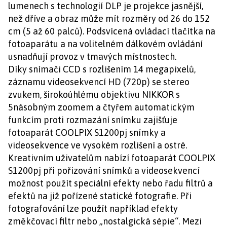
lumenech s technologií DLP je projekce jasnější,
než dříve a obraz může mít rozměry od 26 do 152
cm (5 až 60 palců). Podsvícená ovládací tlačítka na
fotoaparátu a na volitelném dálkovém ovládání
usnadňují provoz v tmavých místnostech.
Díky snímači CCD s rozlišením 14 megapixelů,
záznamu videosekvencí HD (720p) se stereo
zvukem, širokoúhlému objektivu NIKKOR s
5násobným zoomem a čtyřem automatickým
funkcím proti rozmazání snímku zajišťuje
fotoaparát COOLPIX S1200pj snímky a
videosekvence ve vysokém rozlišení a ostré.
Kreativním uživatelům nabízí fotoaparát COOLPIX
S1200pj při pořizování snímků a videosekvencí
možnost použít speciální efekty nebo řadu filtrů a
efektů na již pořízené statické fotografie. Při
fotografování lze použít například efekty
změkčovací filtr nebo „nostalgická sépie“. Mezi