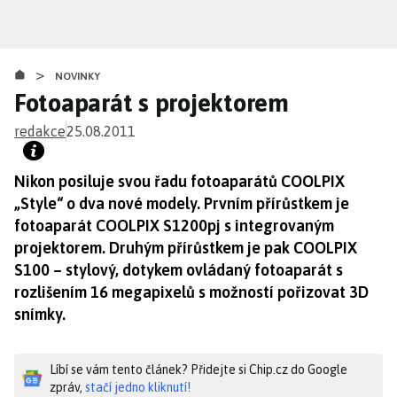
Přejít
k
hlavnímu
>
obsahu
NOVINKY
Fotoaparát s projektorem
redakce
25.08.2011
Nikon posiluje svou řadu fotoaparátů COOLPIX
„Style“ o dva nové modely. Prvním přírůstkem je
fotoaparát COOLPIX S1200pj s integrovaným
projektorem. Druhým přírůstkem je pak COOLPIX
S100 – stylový, dotykem ovládaný fotoaparát s
rozlišením 16 megapixelů s možností pořizovat 3D
snímky.
Líbí se vám tento článek? Přidejte si Chip.cz do Google
zpráv,
stačí jedno kliknutí!