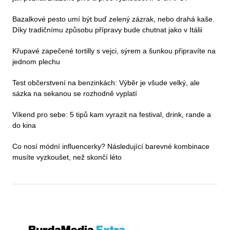
Bazalkové pesto umí být buď zelený zázrak, nebo drahá kaše.
Díky tradičnímu způsobu přípravy bude chutnat jako v Itálii
Křupavé zapečené tortilly s vejci, sýrem a šunkou připravíte na
jednom plechu
Test občerstvení na benzinkách: Výběr je všude velký, ale
sázka na sekanou se rozhodně vyplatí
Víkend pro sebe: 5 tipů kam vyrazit na festival, drink, rande a
do kina
Co nosí módní influencerky? Následující barevné kombinace
musíte vyzkoušet, než skončí léto