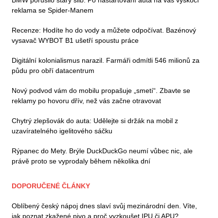
reklama se Spider-Manem
Recenze: Hodíte ho do vody a můžete odpočívat. Bazénový
vysavač WYBOT B1 ušetří spoustu práce
Digitální kolonialismus narazil. Farmáři odmítli 546 milionů za
půdu pro obří datacentrum
Nový podvod vám do mobilu propašuje „smetí“. Zbavte se
reklamy po hovoru dřív, než vás začne otravovat
Chytrý zlepšovák do auta: Udělejte si držák na mobil z
uzavíratelného igelitového sáčku
Rýpanec do Mety. Brýle DuckDuckGo neumí vůbec nic, ale
právě proto se vyprodaly během několika dní
DOPORUČENÉ ČLÁNKY
Oblíbený český nápoj dnes slaví svůj mezinárodní den. Víte,
jak poznat zkažené pivo a proč vyzkoušet IPU či APU?