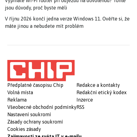
Vypínáte Wi-Fi router při odjezdu na dovolenou? Tohle
jsou důvody, proč byste měli
V říjnu 2026 končí jedna verze Windows 11. Ověřte si, že
máte jinou a nebudete mít problém
Předplatné časopisu Chip
Redakce a kontakty
Volná místa
Redakční etický kodex
Reklama
Inzerce
Všeobecné obchodní podmínky
RSS
Nastavení soukromí
Zásady ochrany soukromí
Cookies zásady
Zajímavosti ze světa IT v e-mailu