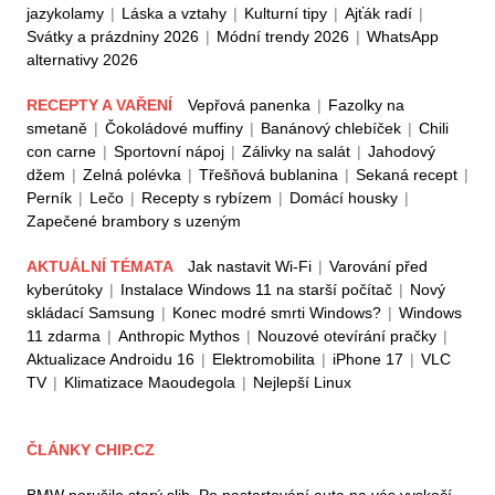
jazykolamy
|
Láska a vztahy
|
Kulturní tipy
|
Ajťák radí
|
Svátky a prázdniny 2026
|
Módní trendy 2026
|
WhatsApp
alternativy 2026
RECEPTY A VAŘENÍ
Vepřová panenka
|
Fazolky na
smetaně
|
Čokoládové muffiny
|
Banánový chlebíček
|
Chili
con carne
|
Sportovní nápoj
|
Zálivky na salát
|
Jahodový
džem
|
Zelná polévka
|
Třešňová bublanina
|
Sekaná recept
|
Perník
|
Lečo
|
Recepty s rybízem
|
Domácí housky
|
Zapečené brambory s uzeným
AKTUÁLNÍ TÉMATA
Jak nastavit Wi-Fi
|
Varování před
kyberútoky
|
Instalace Windows 11 na starší počítač
|
Nový
skládací Samsung
|
Konec modré smrti Windows?
|
Windows
11 zdarma
|
Anthropic Mythos
|
Nouzové otevírání pračky
|
Aktualizace Androidu 16
|
Elektromobilita
|
iPhone 17
|
VLC
TV
|
Klimatizace Maoudegola
|
Nejlepší Linux
ČLÁNKY CHIP.CZ
BMW porušilo starý slib. Po nastartování auta na vás vyskočí