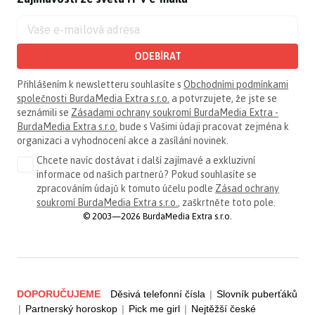
ODEBÍRAT
Přihlášením k newsletteru souhlasíte s
Obchodními podmínkami
společnosti BurdaMedia Extra s.r.o.
a potvrzujete, že jste se
seznámili se
Zásadami ochrany soukromí BurdaMedia Extra -
BurdaMedia Extra s.r.o.
bude s Vašimi údaji pracovat zejména k
organizaci a vyhodnocení akce a zasílání novinek.
Chcete navíc dostávat i další zajímavé a exkluzivní
informace od našich partnerů? Pokud souhlasíte se
zpracováním údajů k tomuto účelu podle
Zásad ochrany
soukromí BurdaMedia Extra s.r.o.
, zaškrtněte toto pole.
© 2003—2026 BurdaMedia Extra s.r.o.
DOPORUČUJEME
Děsivá telefonní čísla
|
Slovník puberťáků
|
Partnerský horoskop
|
Pick me girl
|
Nejtěžší české