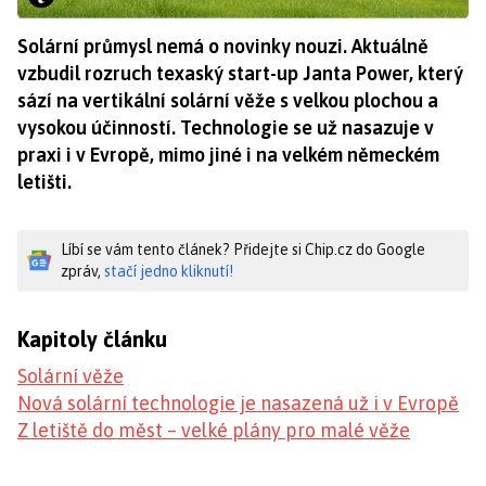
Solární průmysl nemá o novinky nouzi. Aktuálně
vzbudil rozruch texaský start-up Janta Power, který
sází na vertikální solární věže s velkou plochou a
vysokou účinností. Technologie se už nasazuje v
praxi i v Evropě, mimo jiné i na velkém německém
letišti.
Líbí se vám tento článek? Přidejte si Chip.cz do Google
zpráv,
stačí jedno kliknutí!
Kapitoly článku
Solární věže
Nová solární technologie je nasazená už i v Evropě
Z letiště do měst – velké plány pro malé věže