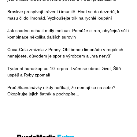
Broskve prospívají trávení i imunitě: Hodí se do dezertů, k
masu či do limonád. Vyzkoušejte trik na rychlé loupání
Jak snadno ochutit mdlý meloun: Pomůže citron, obyčejná sůl i
kombinace několika dalších surovin
Coca-Cola zmizela z Penny. Oblíbenou limonádu v regálech
nenajdete, důvodem je spor s výrobcem a „hra nervů“
Týdenní horoskop od 10. srpna: Lvům se obrací život, Štíři
uspějí a Ryby zpomalí
Proč Skandinávky nikdy neříkají, že nemají co na sebe?
Okopírujte jejich šatník a pochopíte...