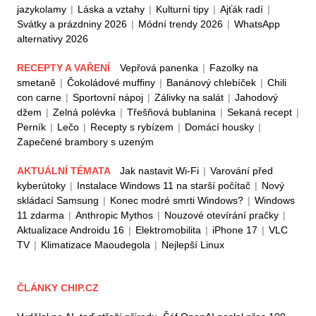
jazykolamy
|
Láska a vztahy
|
Kulturní tipy
|
Ajťák radí
|
Svátky a prázdniny 2026
|
Módní trendy 2026
|
WhatsApp
alternativy 2026
RECEPTY A VAŘENÍ
Vepřová panenka
|
Fazolky na
smetaně
|
Čokoládové muffiny
|
Banánový chlebíček
|
Chili
con carne
|
Sportovní nápoj
|
Zálivky na salát
|
Jahodový
džem
|
Zelná polévka
|
Třešňová bublanina
|
Sekaná recept
|
Perník
|
Lečo
|
Recepty s rybízem
|
Domácí housky
|
Zapečené brambory s uzeným
AKTUÁLNÍ TÉMATA
Jak nastavit Wi-Fi
|
Varování před
kyberútoky
|
Instalace Windows 11 na starší počítač
|
Nový
skládací Samsung
|
Konec modré smrti Windows?
|
Windows
11 zdarma
|
Anthropic Mythos
|
Nouzové otevírání pračky
|
Aktualizace Androidu 16
|
Elektromobilita
|
iPhone 17
|
VLC
TV
|
Klimatizace Maoudegola
|
Nejlepší Linux
ČLÁNKY CHIP.CZ