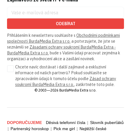
ODEBÍRAT
Přihlášením k newsletteru souhlasíte s
Obchodními podmínkami
společnosti BurdaMedia Extra s.r.o.
a potvrzujete, že jste se
seznámili se
Zásadami ochrany soukromí BurdaMedia Extra -
BurdaMedia Extra s.r.o.
bude s Vašimi údaji pracovat zejména k
organizaci a vyhodnocení akce a zasílání novinek.
Chcete navíc dostávat i další zajímavé a exkluzivní
informace od našich partnerů? Pokud souhlasíte se
zpracováním údajů k tomuto účelu podle
Zásad ochrany
soukromí BurdaMedia Extra s.r.o.
, zaškrtněte toto pole.
© 2003—2026 BurdaMedia Extra s.r.o.
DOPORUČUJEME
Děsivá telefonní čísla
|
Slovník puberťáků
|
Partnerský horoskop
|
Pick me girl
|
Nejtěžší české