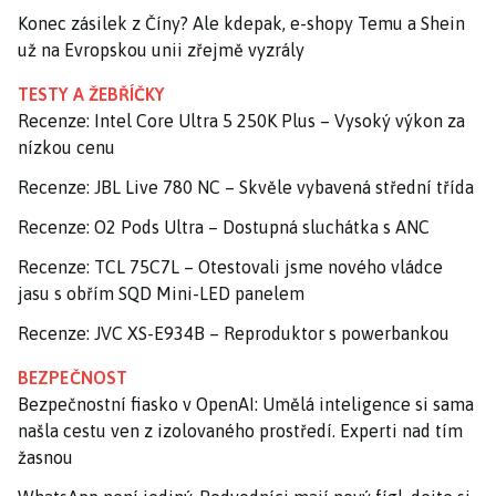
Konec zásilek z Číny? Ale kdepak, e-shopy Temu a Shein
už na Evropskou unii zřejmě vyzrály
TESTY A ŽEBŘÍČKY
Recenze: Intel Core Ultra 5 250K Plus – Vysoký výkon za
nízkou cenu
Recenze: JBL Live 780 NC – Skvěle vybavená střední třída
Recenze: O2 Pods Ultra – Dostupná sluchátka s ANC
Recenze: TCL 75C7L – Otestovali jsme nového vládce
jasu s obřím SQD Mini-LED panelem
Recenze: JVC XS-E934B – Reproduktor s powerbankou
BEZPEČNOST
Bezpečnostní fiasko v OpenAI: Umělá inteligence si sama
našla cestu ven z izolovaného prostředí. Experti nad tím
žasnou