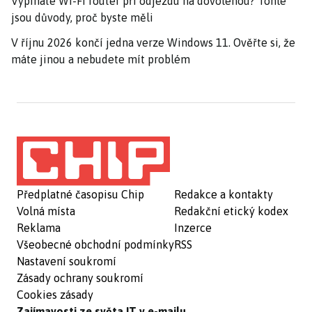
Vypínáte Wi-Fi router při odjezdu na dovolenou? Tohle
jsou důvody, proč byste měli
V říjnu 2026 končí jedna verze Windows 11. Ověřte si, že
máte jinou a nebudete mít problém
Předplatné časopisu Chip
Redakce a kontakty
Volná místa
Redakční etický kodex
Reklama
Inzerce
Všeobecné obchodní podmínky
RSS
Nastavení soukromí
Zásady ochrany soukromí
Cookies zásady
Zajímavosti ze světa IT v e-mailu