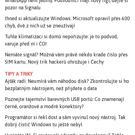
WhatsApp není jediný. Podvodníci mají nový fígl, dejte si
pozor na Signalu
Ihned si aktualizujte Windows. Microsoft opravil přes 600
chyb, dvě z nich už se zneužívají
Tuhle klimatizaci si domů nepořizujte: je to podvod,
varuje před ní i ČOI
Nemáte signál? Možná vám právě někdo krade číslo přes
SIM kartu. Nový trik hackerů ohrožuje i Čechy
TIPY A TRIKY
Ajťák radí: Neumírá vám náhodou disk? Zkontrolujte si ho
bezplatným nástrojem, než přijdete o data
Poznejte tajemství barevných USB portů: Co znamenají
černé, oranžové a modré konektory?
Programátor si řekl dost a sám vyvinul nový nástroj. Tak
dobrý čistič Windows tu ještě nebyl