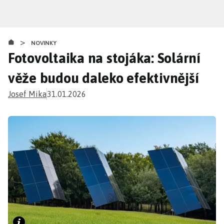
Přejít
k
hlavnímu
>
obsahu
NOVINKY
Fotovoltaika na stojáka: Solární
věže budou daleko efektivnější
Josef Mika
31.01.2026