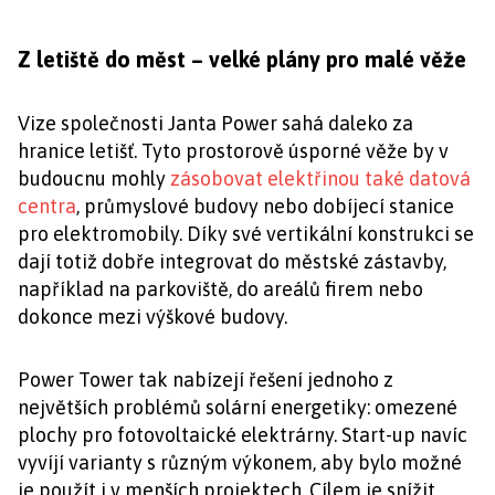
Z letiště do měst – velké plány pro malé věže
Vize společnosti Janta Power sahá daleko za
hranice letišť. Tyto prostorově úsporné věže by v
budoucnu mohly
zásobovat elektřinou také datová
centra
, průmyslové budovy nebo dobíjecí stanice
pro elektromobily. Díky své vertikální konstrukci se
dají totiž dobře integrovat do městské zástavby,
například na parkoviště, do areálů firem nebo
dokonce mezi výškové budovy.
Power Tower tak nabízejí řešení jednoho z
největších problémů solární energetiky: omezené
plochy pro fotovoltaické elektrárny. Start-up navíc
vyvíjí varianty s různým výkonem, aby bylo možné
je použít i v menších projektech. Cílem je snížit