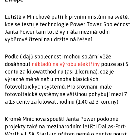
Letiště v Mnichově patří k prvním místům na světě,
kde se testuje technologie Power Tower. Společnost
Janta Power tam totiž vyhrála mezinárodní
výběrové řízení na udržitelná řešení.
Podle údajů společnosti mohou solární věže
dosáhnout
nákladů na výrobu elektřiny
pouze asi 5
centu za kilowatthodinu (asi 1 koruna), což je
výrazně méně než u mnoha klasických
fotovoltaických systémů. Pro srovnání: malé
fotovoltaické systémy se většinou pohybují mezi 7
a 15 centy za kilowatthodinu (1,40 až 3 koruny).
Kromě Mnichova spouští Janta Power podobné
projekty také na mezinárodním letišti Dallas-Fort-
Worth v USA. Start-up přitom nemá o peníze nouzi: