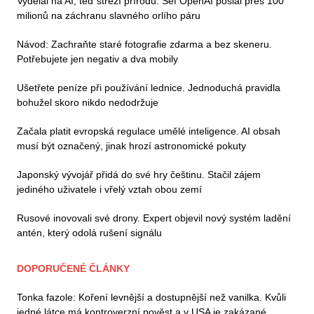
Vydělal na AI, teď střeží přírodu. Šéf OpenAI poslal přes 100
milionů na záchranu slavného orlího páru
Návod: Zachraňte staré fotografie zdarma a bez skeneru.
Potřebujete jen negativ a dva mobily
Ušetřete peníze při používání lednice. Jednoduchá pravidla
bohužel skoro nikdo nedodržuje
Začala platit evropská regulace umělé inteligence. AI obsah
musí být označený, jinak hrozí astronomické pokuty
Japonský vývojář přidá do své hry češtinu. Stačil zájem
jediného uživatele i vřelý vztah obou zemí
Rusové inovovali své drony. Expert objevil nový systém ladění
antén, který odolá rušení signálu
DOPORUČENÉ ČLÁNKY
Tonka fazole: Koření levnější a dostupnější než vanilka. Kvůli
jedné látce má kontroverzní pověst a v USA je zakázané