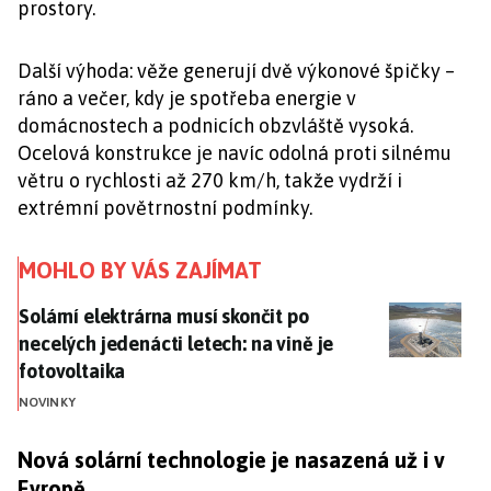
prostory.
Další výhoda: věže generují dvě výkonové špičky –
ráno a večer, kdy je spotřeba energie v
domácnostech a podnicích obzvláště vysoká.
Ocelová konstrukce je navíc odolná proti silnému
větru o rychlosti až 270 km/h, takže vydrží i
extrémní povětrnostní podmínky.
MOHLO BY VÁS ZAJÍMAT
Solární elektrárna musí skončit po necelých jedenácti 
Solární elektrárna musí skončit po
necelých jedenácti letech: na vině je
fotovoltaika
NOVINKY
Nová solární technologie je nasazená už i v
Evropě