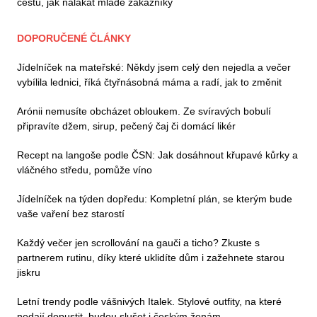
cestu, jak nalákat mladé zákazníky
DOPORUČENÉ ČLÁNKY
Jídelníček na mateřské: Někdy jsem celý den nejedla a večer
vybílila lednici, říká čtyřnásobná máma a radí, jak to změnit
Arónii nemusíte obcházet obloukem. Ze svíravých bobulí
připravíte džem, sirup, pečený čaj či domácí likér
Recept na langoše podle ČSN: Jak dosáhnout křupavé kůrky a
vláčného středu, pomůže víno
Jídelníček na týden dopředu: Kompletní plán, se kterým bude
vaše vaření bez starostí
Každý večer jen scrollování na gauči a ticho? Zkuste s
partnerem rutinu, díky které uklidíte dům i zažehnete starou
jiskru
Letní trendy podle vášnivých Italek. Stylové outfity, na které
nedají dopustit, budou slušet i českým ženám