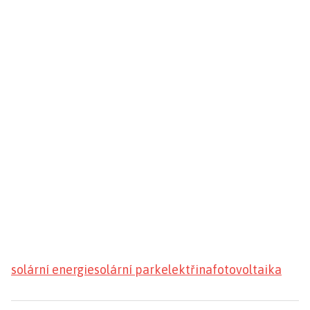
solární energie
solární park
elektřina
fotovoltaika