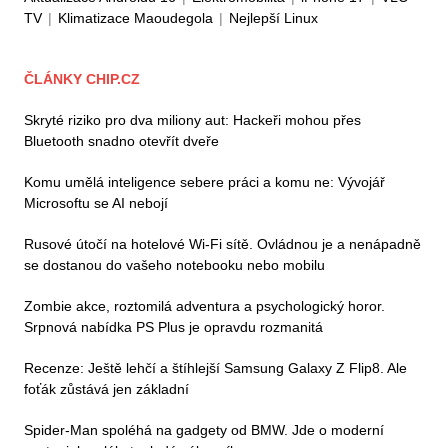
TV
|
Klimatizace Maoudegola
|
Nejlepší Linux
ČLÁNKY CHIP.CZ
Skryté riziko pro dva miliony aut: Hackeři mohou přes
Bluetooth snadno otevřít dveře
Komu umělá inteligence sebere práci a komu ne: Vývojář
Microsoftu se AI nebojí
Rusové útočí na hotelové Wi-Fi sítě. Ovládnou je a nenápadně
se dostanou do vašeho notebooku nebo mobilu
Zombie akce, roztomilá adventura a psychologický horor.
Srpnová nabídka PS Plus je opravdu rozmanitá
Recenze: Ještě lehčí a štíhlejší Samsung Galaxy Z Flip8. Ale
foťák zůstává jen základní
Spider-Man spoléhá na gadgety od BMW. Jde o moderní