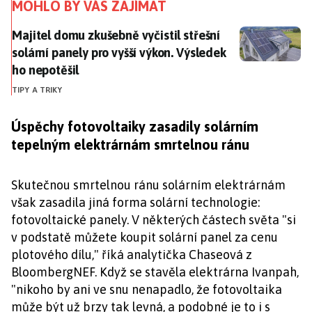
MOHLO BY VÁS ZAJÍMAT
Majitel domu zkušebně vyčistil střešní solární panely 
Majitel domu zkušebně vyčistil střešní
solární panely pro vyšší výkon. Výsledek
ho nepotěšil
TIPY A TRIKY
Úspěchy fotovoltaiky zasadily solárním
tepelným elektrárnám smrtelnou ránu
Skutečnou smrtelnou ránu solárním elektrárnám
však zasadila jiná forma solární technologie:
fotovoltaické panely. V některých částech světa "si
v podstatě můžete koupit solární panel za cenu
plotového dílu," říká analytička Chaseová z
BloombergNEF. Když se stavěla elektrárna Ivanpah,
"nikoho by ani ve snu nenapadlo, že fotovoltaika
může být už brzy tak levná, a podobné je to i s