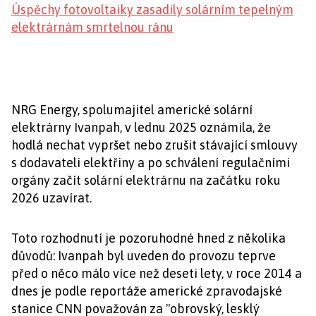
Úspěchy fotovoltaiky zasadily solárním tepelným
elektrárnám smrtelnou ránu
NRG Energy, spolumajitel americké solární
elektrárny Ivanpah, v lednu 2025 oznámila, že
hodlá nechat vypršet nebo zrušit stávající smlouvy
s dodavateli elektřiny a po schválení regulačními
orgány začít solární elektrárnu na začátku roku
2026 uzavírat.
Toto rozhodnutí je pozoruhodné hned z několika
důvodů: Ivanpah byl uveden do provozu teprve
před o něco málo více než deseti lety, v roce 2014 a
dnes je podle reportáže americké zpravodajské
stanice CNN považován za "obrovský, lesklý