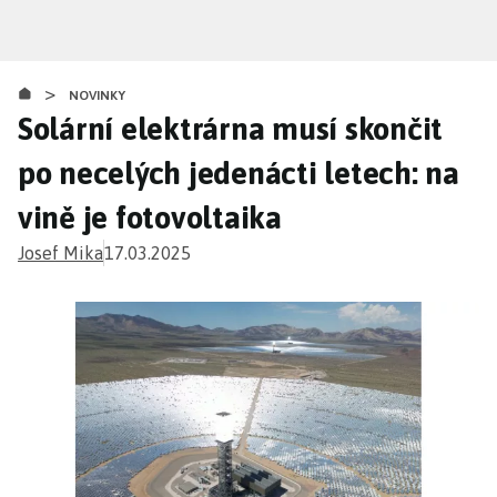
Přejít
k
hlavnímu
>
obsahu
NOVINKY
Solární elektrárna musí skončit
po necelých jedenácti letech: na
vině je fotovoltaika
Josef Mika
17.03.2025