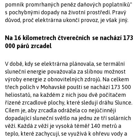
pomník promrhaných peněz daňových poplatníků"
s pochybnými dopady na životní prostředí. Pravý
důvod, proč elektrárna ukončí provoz, je však jiný.
Na 16 kilometrech čtverečních
se nachází 173
000 párů zrcadel
V době, kdy se elektrárna plánovala, se termální
sluneční energie považovala za slibnou možnost
výroby energie z obnovitelných zdrojů. Na celkem
třech polích v Mohavské poušti se nachází 173 500
heliostatů, na každém z nich jsou dvě počítačem
řízené zrcadlové plochy, které sledují dráhu Slunce.
Cílem je, aby zrcadla odrážela co nejúčinněji
dopadající sluneční světlo na jednu ze tří solárních
věží. Každá z věží je vysoká téměř 140 metrů a
teplo, které zachycují, se využívá k ohřevu vody a