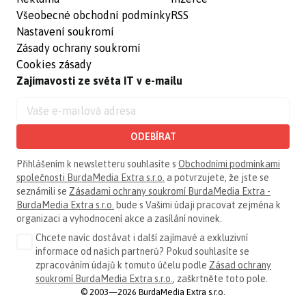
Všeobecné obchodní podmínky
RSS
Nastavení soukromí
Zásady ochrany soukromí
Cookies zásady
Zajímavosti ze světa IT v e-mailu
ODEBÍRAT
Přihlášením k newsletteru souhlasíte s
Obchodními podmínkami
společnosti BurdaMedia Extra s.r.o.
a potvrzujete, že jste se
seznámili se
Zásadami ochrany soukromí BurdaMedia Extra -
BurdaMedia Extra s.r.o.
bude s Vašimi údaji pracovat zejména k
organizaci a vyhodnocení akce a zasílání novinek.
Chcete navíc dostávat i další zajímavé a exkluzivní
informace od našich partnerů? Pokud souhlasíte se
zpracováním údajů k tomuto účelu podle
Zásad ochrany
soukromí BurdaMedia Extra s.r.o.
, zaškrtněte toto pole.
© 2003—2026 BurdaMedia Extra s.r.o.