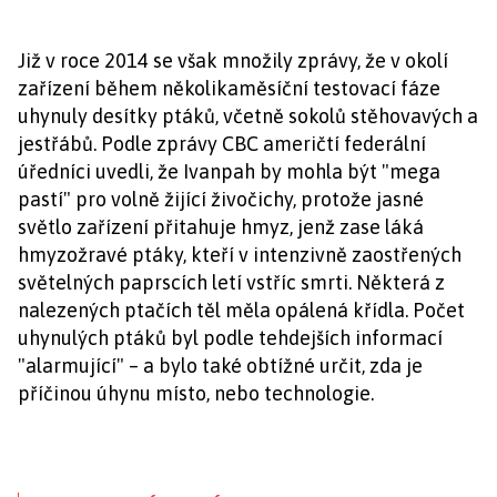
Již v roce 2014 se však množily zprávy, že v okolí
zařízení během několikaměsíční testovací fáze
uhynuly desítky ptáků, včetně sokolů stěhovavých a
jestřábů. Podle zprávy CBC američtí federální
úředníci uvedli, že Ivanpah by mohla být "mega
pastí" pro volně žijící živočichy, protože jasné
světlo zařízení přitahuje hmyz, jenž zase láká
hmyzožravé ptáky, kteří v intenzivně zaostřených
světelných paprscích letí vstříc smrti. Některá z
nalezených ptačích těl měla opálená křídla. Počet
uhynulých ptáků byl podle tehdejších informací
"alarmující" – a bylo také obtížné určit, zda je
příčinou úhynu místo, nebo technologie.