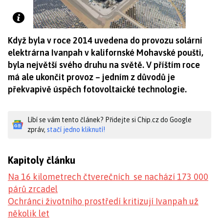
Když byla v roce 2014 uvedena do provozu solární
elektrárna Ivanpah v kalifornské Mohavské poušti,
byla největší svého druhu na světě. V příštím roce
má ale ukončit provoz – jedním z důvodů je
překvapivě úspěch fotovoltaické technologie.
Líbí se vám tento článek? Přidejte si Chip.cz do Google
zpráv,
stačí jedno kliknutí!
Kapitoly článku
Na 16 kilometrech čtverečních se nachází 173 000
párů zrcadel
Ochránci životního prostředí kritizují Ivanpah už
několik let