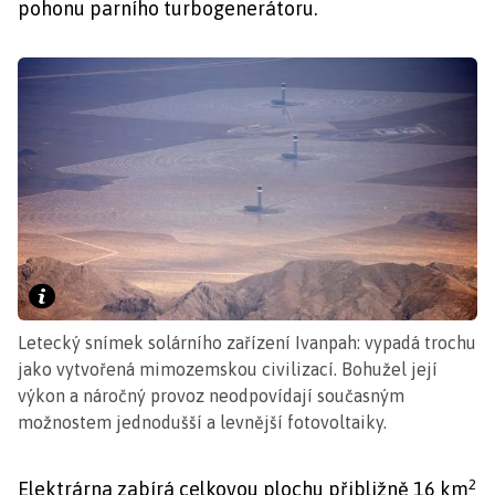
pohonu parního turbogenerátoru.
Letecký snímek solárního zařízení Ivanpah: vypadá trochu
jako vytvořená mimozemskou civilizací. Bohužel její
výkon a náročný provoz neodpovídají současným
možnostem jednodušší a levnější fotovoltaiky.
2
Elektrárna zabírá celkovou plochu přibližně 16 km