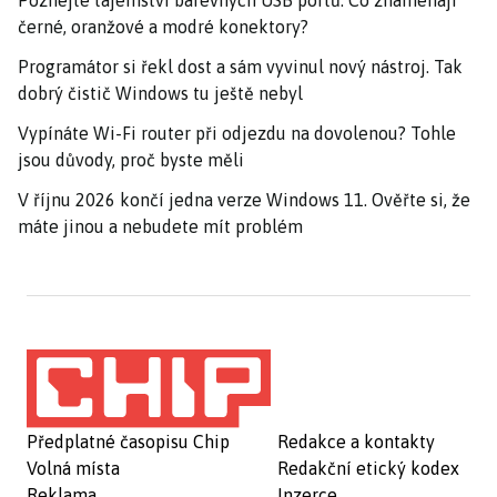
Poznejte tajemství barevných USB portů: Co znamenají
černé, oranžové a modré konektory?
Programátor si řekl dost a sám vyvinul nový nástroj. Tak
dobrý čistič Windows tu ještě nebyl
Vypínáte Wi-Fi router při odjezdu na dovolenou? Tohle
jsou důvody, proč byste měli
V říjnu 2026 končí jedna verze Windows 11. Ověřte si, že
máte jinou a nebudete mít problém
Předplatné časopisu Chip
Redakce a kontakty
Volná místa
Redakční etický kodex
Reklama
Inzerce