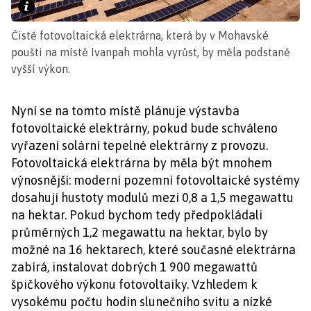
Čistě fotovoltaická elektrárna, která by v Mohavské
poušti na místě Ivanpah mohla vyrůst, by měla podstaně
vyšší výkon.
Nyní se na tomto místě plánuje výstavba
fotovoltaické elektrárny, pokud bude schváleno
vyřazení solární tepelné elektrárny z provozu.
Fotovoltaická elektrárna by měla být mnohem
výnosnější: moderní pozemní fotovoltaické systémy
dosahují hustoty modulů mezi 0,8 a 1,5 megawattu
na hektar. Pokud bychom tedy předpokládali
průměrných 1,2 megawattu na hektar, bylo by
možné na 16 hektarech, které současné elektrárna
zabírá, instalovat dobrých 1 900 megawattů
špičkového výkonu fotovoltaiky. Vzhledem k
vysokému počtu hodin slunečního svitu a nízké