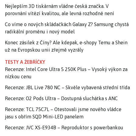
Nejlepším 3D tiskárnám vládne česká značka. V
porovnání vítězí kvalitou, ale levná rozhodně není
Co víme o nových skládačkách Galaxy Z? Samsung chystá
radikální proměnu i nový model
Konec zásilek z Číny? Ale kdepak, e-shopy Temu a Shein
už na Evropskou unii zřejmě vyzrály
TESTY A ŽEBŘÍČKY
Recenze: Intel Core Ultra 5 250K Plus – Vysoký výkon za
nízkou cenu
Recenze: JBL Live 780 NC – Skvěle vybavená střední třída
Recenze: O2 Pods Ultra – Dostupná sluchátka s ANC
Recenze: TCL 75C7L – Otestovali jsme nového vládce
jasu s obřím SQD Mini-LED panelem
Recenze: JVC XS-E934B – Reproduktor s powerbankou