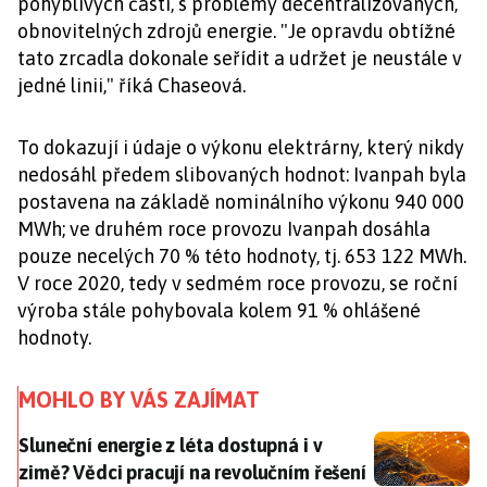
pohyblivých částí, s problémy decentralizovaných,
obnovitelných zdrojů energie. "Je opravdu obtížné
tato zrcadla dokonale seřídit a udržet je neustále v
jedné linii," říká Chaseová.
To dokazují i údaje o výkonu elektrárny, který nikdy
nedosáhl předem slibovaných hodnot: Ivanpah byla
postavena na základě nominálního výkonu 940 000
MWh; ve druhém roce provozu Ivanpah dosáhla
pouze necelých 70 % této hodnoty, tj. 653 122 MWh.
V roce 2020, tedy v sedmém roce provozu, se roční
výroba stále pohybovala kolem 91 % ohlášené
hodnoty.
MOHLO BY VÁS ZAJÍMAT
Sluneční energie z léta dostupná i v zimě? Vědci prac
Sluneční energie z léta dostupná i v
zimě? Vědci pracují na revolučním řešení