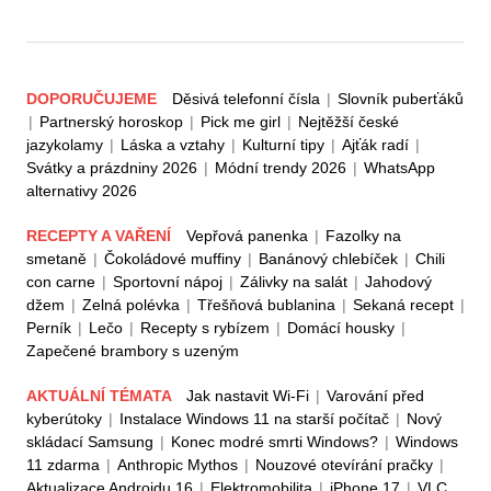
DOPORUČUJEME
Děsivá telefonní čísla
|
Slovník puberťáků
|
Partnerský horoskop
|
Pick me girl
|
Nejtěžší české
jazykolamy
|
Láska a vztahy
|
Kulturní tipy
|
Ajťák radí
|
Svátky a prázdniny 2026
|
Módní trendy 2026
|
WhatsApp
alternativy 2026
RECEPTY A VAŘENÍ
Vepřová panenka
|
Fazolky na
smetaně
|
Čokoládové muffiny
|
Banánový chlebíček
|
Chili
con carne
|
Sportovní nápoj
|
Zálivky na salát
|
Jahodový
džem
|
Zelná polévka
|
Třešňová bublanina
|
Sekaná recept
|
Perník
|
Lečo
|
Recepty s rybízem
|
Domácí housky
|
Zapečené brambory s uzeným
AKTUÁLNÍ TÉMATA
Jak nastavit Wi-Fi
|
Varování před
kyberútoky
|
Instalace Windows 11 na starší počítač
|
Nový
skládací Samsung
|
Konec modré smrti Windows?
|
Windows
11 zdarma
|
Anthropic Mythos
|
Nouzové otevírání pračky
|
Aktualizace Androidu 16
|
Elektromobilita
|
iPhone 17
|
VLC