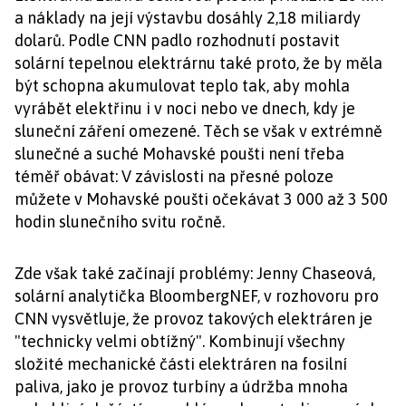
a náklady na její výstavbu dosáhly 2,18 miliardy
dolarů. Podle CNN padlo rozhodnutí postavit
solární tepelnou elektrárnu také proto, že by měla
být schopna akumulovat teplo tak, aby mohla
vyrábět elektřinu i v noci nebo ve dnech, kdy je
sluneční záření omezené. Těch se však v extrémně
slunečné a suché Mohavské poušti není třeba
téměř obávat: V závislosti na přesné poloze
můžete v Mohavské poušti očekávat 3 000 až 3 500
hodin slunečního svitu ročně.
Zde však také začínají problémy: Jenny Chaseová,
solární analytička BloombergNEF, v rozhovoru pro
CNN vysvětluje, že provoz takových elektráren je
"technicky velmi obtížný". Kombinují všechny
složité mechanické části elektráren na fosilní
paliva, jako je provoz turbíny a údržba mnoha