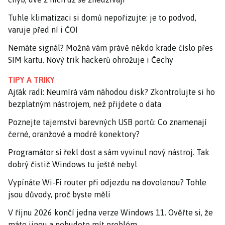
Tuhle klimatizaci si domů nepořizujte: je to podvod,
varuje před ní i ČOI
Nemáte signál? Možná vám právě někdo krade číslo přes
SIM kartu. Nový trik hackerů ohrožuje i Čechy
TIPY A TRIKY
Ajťák radí: Neumírá vám náhodou disk? Zkontrolujte si ho
bezplatným nástrojem, než přijdete o data
Poznejte tajemství barevných USB portů: Co znamenají
černé, oranžové a modré konektory?
Programátor si řekl dost a sám vyvinul nový nástroj. Tak
dobrý čistič Windows tu ještě nebyl
Vypínáte Wi-Fi router při odjezdu na dovolenou? Tohle
jsou důvody, proč byste měli
V říjnu 2026 končí jedna verze Windows 11. Ověřte si, že
máte jinou a nebudete mít problém