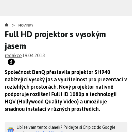
Přejít
k
hlavnímu
>
obsahu
NOVINKY
Full HD projektor s vysokým
jasem
redakce
19.04.2013
Společnost BenQ přestavila projektor SH940
nabízející vysoký jas a využitelnost pro prezentaci v
rozlehlých prostorách. Nový projektor nativně
podporuje rozlišení Full HD 1080p a technologii
HQV (Hollywood Quality Video) a umožňuje
snadnou instalaci v různých prostředích.
Líbí se vám tento článek? Přidejte si Chip.cz do Google