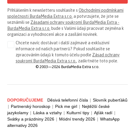
Přihlášením k newsletteru souhlasíte s
Obchodními podmínkami
společnosti BurdaMedia Extra s.r.o.
a potvrzujete, že jste se
seznámili se
Zásadami ochrany soukromí BurdaMedia Extra -
BurdaMedia Extra s.r.o.
bude s Vašimi údaji pracovat zejména k
organizaci a vyhodnocení akce a zasílání novinek.
Chcete navíc dostávat i další zajímavé a exkluzivní
informace od našich partnerů? Pokud souhlasíte se
zpracováním údajů k tomuto účelu podle
Zásad ochrany
soukromí BurdaMedia Extra s.r.o.
, zaškrtněte toto pole.
© 2003—2026 BurdaMedia Extra s.r.o.
DOPORUČUJEME
Děsivá telefonní čísla
|
Slovník puberťáků
|
Partnerský horoskop
|
Pick me girl
|
Nejtěžší české
jazykolamy
|
Láska a vztahy
|
Kulturní tipy
|
Ajťák radí
|
Svátky a prázdniny 2026
|
Módní trendy 2026
|
WhatsApp
alternativy 2026