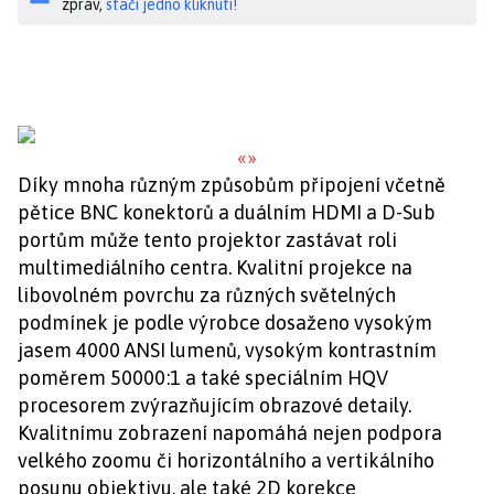
zpráv,
stačí jedno kliknutí!
«
»
Díky mnoha různým způsobům připojení včetně
pětice BNC konektorů a duálním HDMI a D-Sub
portům může tento projektor zastávat roli
multimediálního centra. Kvalitní projekce na
libovolném povrchu za různých světelných
podmínek je podle výrobce dosaženo vysokým
jasem 4000 ANSI lumenů, vysokým kontrastním
poměrem 50000:1 a také speciálním HQV
procesorem zvýrazňujícím obrazové detaily.
Kvalitnímu zobrazení napomáhá nejen podpora
velkého zoomu či horizontálního a vertikálního
posunu objektivu, ale také 2D korekce