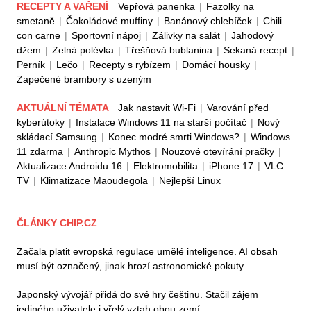
RECEPTY A VAŘENÍ
Vepřová panenka
|
Fazolky na
smetaně
|
Čokoládové muffiny
|
Banánový chlebíček
|
Chili
con carne
|
Sportovní nápoj
|
Zálivky na salát
|
Jahodový
džem
|
Zelná polévka
|
Třešňová bublanina
|
Sekaná recept
|
Perník
|
Lečo
|
Recepty s rybízem
|
Domácí housky
|
Zapečené brambory s uzeným
AKTUÁLNÍ TÉMATA
Jak nastavit Wi-Fi
|
Varování před
kyberútoky
|
Instalace Windows 11 na starší počítač
|
Nový
skládací Samsung
|
Konec modré smrti Windows?
|
Windows
11 zdarma
|
Anthropic Mythos
|
Nouzové otevírání pračky
|
Aktualizace Androidu 16
|
Elektromobilita
|
iPhone 17
|
VLC
TV
|
Klimatizace Maoudegola
|
Nejlepší Linux
ČLÁNKY CHIP.CZ
Začala platit evropská regulace umělé inteligence. AI obsah
musí být označený, jinak hrozí astronomické pokuty
Japonský vývojář přidá do své hry češtinu. Stačil zájem
jediného uživatele i vřelý vztah obou zemí