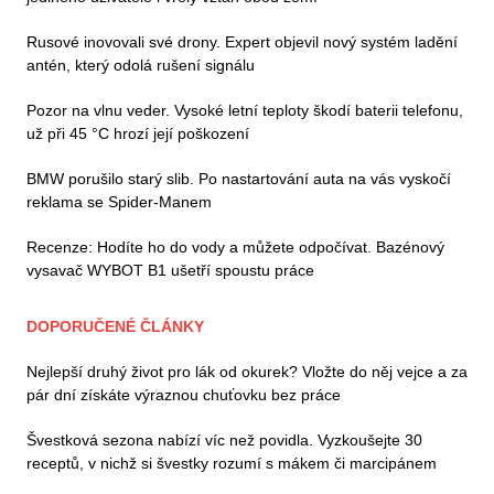
Rusové inovovali své drony. Expert objevil nový systém ladění
antén, který odolá rušení signálu
Pozor na vlnu veder. Vysoké letní teploty škodí baterii telefonu,
už při 45 °C hrozí její poškození
BMW porušilo starý slib. Po nastartování auta na vás vyskočí
reklama se Spider-Manem
Recenze: Hodíte ho do vody a můžete odpočívat. Bazénový
vysavač WYBOT B1 ušetří spoustu práce
DOPORUČENÉ ČLÁNKY
Nejlepší druhý život pro lák od okurek? Vložte do něj vejce a za
pár dní získáte výraznou chuťovku bez práce
Švestková sezona nabízí víc než povidla. Vyzkoušejte 30
receptů, v nichž si švestky rozumí s mákem či marcipánem