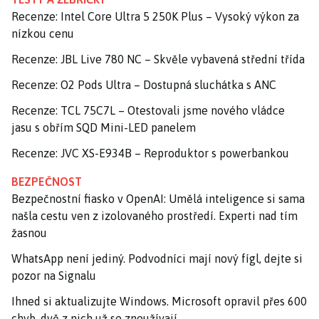
Recenze: Intel Core Ultra 5 250K Plus – Vysoký výkon za
nízkou cenu
Recenze: JBL Live 780 NC – Skvěle vybavená střední třída
Recenze: O2 Pods Ultra – Dostupná sluchátka s ANC
Recenze: TCL 75C7L – Otestovali jsme nového vládce
jasu s obřím SQD Mini-LED panelem
Recenze: JVC XS-E934B – Reproduktor s powerbankou
BEZPEČNOST
Bezpečnostní fiasko v OpenAI: Umělá inteligence si sama
našla cestu ven z izolovaného prostředí. Experti nad tím
žasnou
WhatsApp není jediný. Podvodníci mají nový fígl, dejte si
pozor na Signalu
Ihned si aktualizujte Windows. Microsoft opravil přes 600
chyb, dvě z nich už se zneužívají