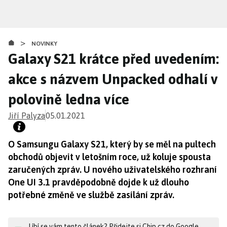
Přejít
k
hlavnímu
>
obsahu
NOVINKY
Galaxy S21 krátce před uvedením:
akce s názvem Unpacked odhalí v
polovině ledna více
Jiří Palyza
05.01.2021
O Samsungu Galaxy S21, který by se měl na pultech
obchodů objevit v letošním roce, už koluje spousta
zaručených zpráv. U nového uživatelského rozhraní
One UI 3.1 pravděpodobně dojde k už dlouho
potřebné změně ve službě zasílání zpráv.
Líbí se vám tento článek? Přidejte si Chip.cz do Google