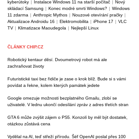
kyberútoky
|
Instalace Windows 11 na starší počítač
|
Nový
skládací Samsung
|
Konec modré smrti Windows?
|
Windows
11 zdarma
|
Anthropic Mythos
|
Nouzové otevírání pračky
|
Aktualizace Androidu 16
|
Elektromobilita
|
iPhone 17
|
VLC
TV
|
Klimatizace Maoudegola
|
Nejlepší Linux
ČLÁNKY CHIP.CZ
Robotický kentaur děsí. Dvoumetrový robot má ale
zachraňovat životy
Futuristické taxi bez řidiče je zase o krok blíž. Bude si s vámi
povídat a řekne, kolem kterých památek jedete
Google omezuje možnosti bezplatného Gmailu, zlobí se
uživatelé. V lednu ukončí odesílání zpráv z adres třetích stran
GTA 6 může zvýšit zájem o PS5. Konzolí by měl být dostatek,
otázkou zůstává cena
Vydělal na AI, teď střeží přírodu. Šéf OpenAI poslal přes 100