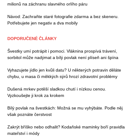
milionů na záchranu slavného orlího páru
Návod: Zachraňte staré fotografie zdarma a bez skeneru.
Potřebujete jen negativ a dva mobily
DOPORUČENÉ ČLÁNKY
Švestky umí potrápit i pomoci. Vláknina prospívá trávení,
sorbitol může nadýmat a bílý povlak není plíseň ani špína
Vyhazujete jídlo jen kvůli datu? U některých potravin děláte
chybu, u masa či měkkých sýrů hrozí zdravotní problémy
Dušená mrkev potěší sladkou chutí i nízkou cenou.
Vyzkoušejte ji krok za krokem
Bílý povlak na švestkách: Možná se mu vyhýbáte. Podle něj
však poznáte čerstvost
Zakrýt bříško nebo odhalit? Kodaňské maminky boří pravidla
mateřství i módy