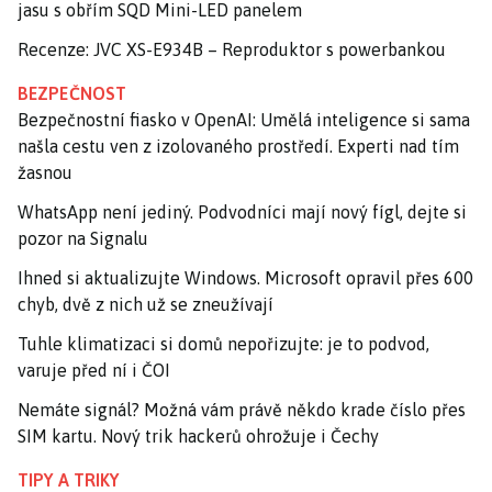
jasu s obřím SQD Mini-LED panelem
Recenze: JVC XS-E934B – Reproduktor s powerbankou
BEZPEČNOST
Bezpečnostní fiasko v OpenAI: Umělá inteligence si sama
našla cestu ven z izolovaného prostředí. Experti nad tím
žasnou
WhatsApp není jediný. Podvodníci mají nový fígl, dejte si
pozor na Signalu
Ihned si aktualizujte Windows. Microsoft opravil přes 600
chyb, dvě z nich už se zneužívají
Tuhle klimatizaci si domů nepořizujte: je to podvod,
varuje před ní i ČOI
Nemáte signál? Možná vám právě někdo krade číslo přes
SIM kartu. Nový trik hackerů ohrožuje i Čechy
TIPY A TRIKY