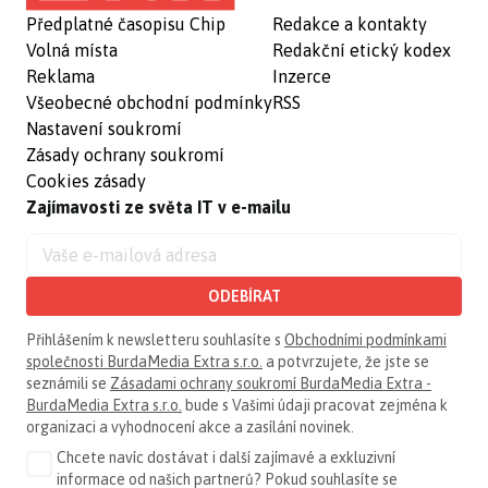
Předplatné časopisu Chip
Redakce a kontakty
Volná místa
Redakční etický kodex
Reklama
Inzerce
Všeobecné obchodní podmínky
RSS
Nastavení soukromí
Zásady ochrany soukromí
Cookies zásady
Zajímavosti ze světa IT v e-mailu
ODEBÍRAT
Přihlášením k newsletteru souhlasíte s
Obchodními podmínkami
společnosti BurdaMedia Extra s.r.o.
a potvrzujete, že jste se
seznámili se
Zásadami ochrany soukromí BurdaMedia Extra -
BurdaMedia Extra s.r.o.
bude s Vašimi údaji pracovat zejména k
organizaci a vyhodnocení akce a zasílání novinek.
Chcete navíc dostávat i další zajímavé a exkluzivní
informace od našich partnerů? Pokud souhlasíte se