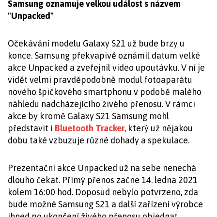
Samsung oznamuje velkou událost s názvem
"Unpacked"
Očekávání modelu Galaxy S21 už bude brzy u
konce. Samsung překvapivě oznámil datum velké
akce Unpacked a zveřejnil video upoutávku. V ní je
vidět velmi pravděpodobně modul fotoaparátu
nového špičkového smartphonu v podobě malého
náhledu nadcházejícího živého přenosu. V rámci
akce by kromě Galaxy S21 Samsung mohl
představit i
Bluetooth Tracker
, který už nějakou
dobu také vzbuzuje různé dohady a spekulace.
Prezentační akce Unpacked už na sebe nenechá
dlouho čekat. Přímý přenos začne 14. ledna 2021
kolem 16:00 hod. Doposud nebylo potvrzeno, zda
bude možné Samsung S21 a další zařízení výrobce
ihned po ukončení živého přenosu objednat.