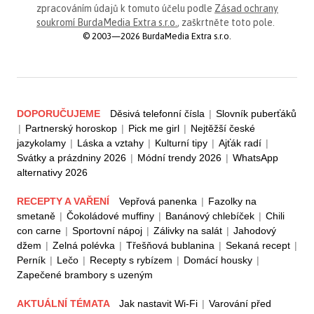
zpracováním údajů k tomuto účelu podle
Zásad ochrany
soukromí BurdaMedia Extra s.r.o.
, zaškrtněte toto pole.
© 2003—2026 BurdaMedia Extra s.r.o.
DOPORUČUJEME
Děsivá telefonní čísla
|
Slovník puberťáků
|
Partnerský horoskop
|
Pick me girl
|
Nejtěžší české
jazykolamy
|
Láska a vztahy
|
Kulturní tipy
|
Ajťák radí
|
Svátky a prázdniny 2026
|
Módní trendy 2026
|
WhatsApp
alternativy 2026
RECEPTY A VAŘENÍ
Vepřová panenka
|
Fazolky na
smetaně
|
Čokoládové muffiny
|
Banánový chlebíček
|
Chili
con carne
|
Sportovní nápoj
|
Zálivky na salát
|
Jahodový
džem
|
Zelná polévka
|
Třešňová bublanina
|
Sekaná recept
|
Perník
|
Lečo
|
Recepty s rybízem
|
Domácí housky
|
Zapečené brambory s uzeným
AKTUÁLNÍ TÉMATA
Jak nastavit Wi-Fi
|
Varování před