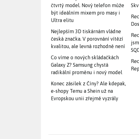
čtvrtý model. Nový telefon může
Skv
být ideálním mixem pro masy i
Rec
Ultra elitu
Dos
Nejlepším 3D tiskárnám vládne
Rec
česká značka. V porovnání vítězí
jsm
kvalitou, ale levná rozhodně není
SQD
Co víme o nových skládačkách
Rec
Galaxy Z? Samsung chystá
Rep
radikální proměnu i nový model
Konec zásilek z Číny? Ale kdepak,
e-shopy Temu a Shein už na
Evropskou unii zřejmě vyzrály