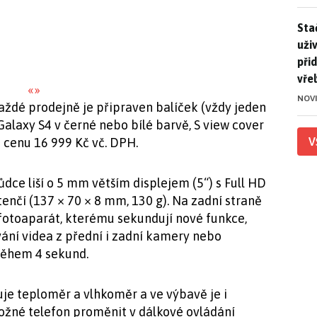
Stač
Sta
uži
při
vře
«
»
NOV
každé prodejně je připraven balíček (vždy jeden
alaxy S4 v černé nebo bílé barvě, S view cover
V
a cenu 16 999 Kč vč. DPH.
dce liší o 5 mm větším displejem (5“) s Full HD
tenčí (137 × 70 × 8 mm, 130 g). Na zadní straně
toaparát, kterému sekundují nové funkce,
ání videa z přední i zadní kamery nebo
během 4 sekund.
je teploměr a vlhkoměr a ve výbavě je i
možné telefon proměnit v dálkové ovládání