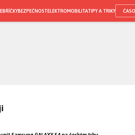
EBŘÍČKY
BEZPEČNOST
ELEKTROMOBILITA
TIPY A TRIKY
ČASO
i
koupit Samsung GALAXY S4 na českém trhu.