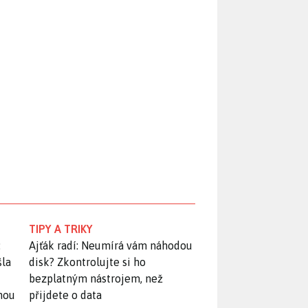
TIPY A TRIKY
:
Ajťák radí: Neumírá vám náhodou
šla
disk? Zkontrolujte si ho
bezplatným nástrojem, než
snou
přijdete o data