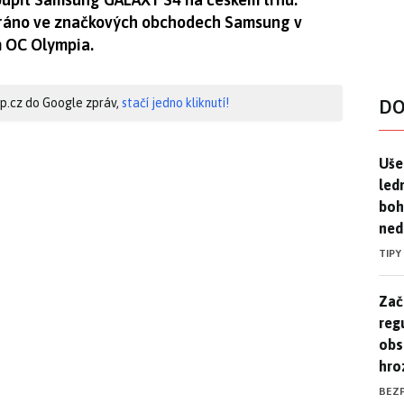
 ráno ve značkových obchodech Samsung v
 OC Olympia.
hip.cz do Google zpráv,
stačí jedno kliknutí!
DO
Uše
Uše
led
boh
ned
TIPY
Zač
Zač
reg
obs
hro
BEZ