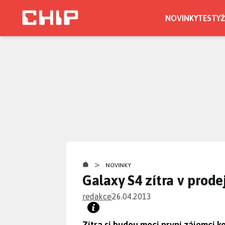
Přejít
k
NOVINKY
TESTY
Ž
hlavnímu
obsahu
>
NOVINKY
Galaxy S4 zítra v prodej
redakce
26.04.2013
Zítra si budou moci první zájemci 