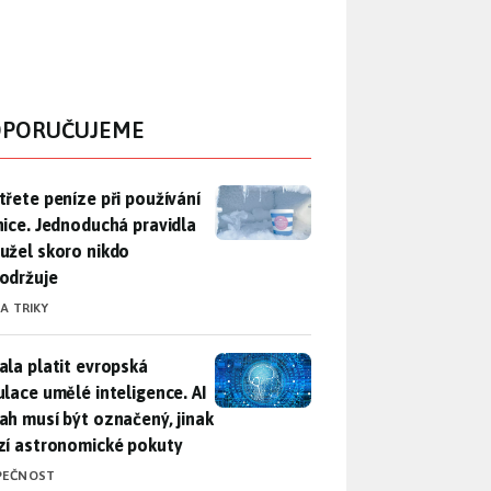
PORUČUJEME
třete peníze při používání lednice. Jednoduchá pravidla bohuž
třete peníze při používání
nice. Jednoduchá pravidla
užel skoro nikdo
održuje
 A TRIKY
ala platit evropská regulace umělé inteligence. AI obsah musí
ala platit evropská
ulace umělé inteligence. AI
ah musí být označený, jinak
zí astronomické pokuty
PEČNOST