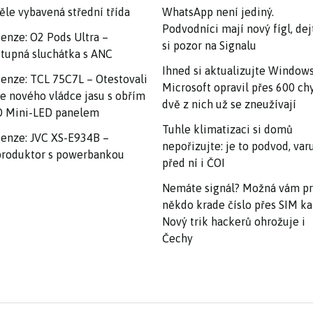
ěle vybavená střední třída
WhatsApp není jediný.
Podvodníci mají nový fígl, dej
enze: O2 Pods Ultra –
si pozor na Signalu
tupná sluchátka s ANC
Ihned si aktualizujte Windows
enze: TCL 75C7L – Otestovali
Microsoft opravil přes 600 ch
e nového vládce jasu s obřím
dvě z nich už se zneužívají
 Mini-LED panelem
Tuhle klimatizaci si domů
enze: JVC XS-E934B –
nepořizujte: je to podvod, var
roduktor s powerbankou
před ní i ČOI
Nemáte signál? Možná vám p
někdo krade číslo přes SIM ka
Nový trik hackerů ohrožuje i
Čechy