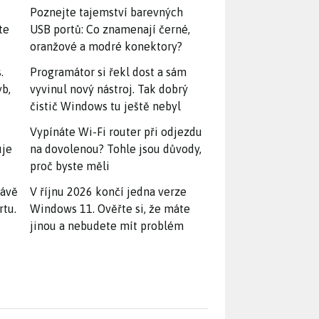
Poznejte tajemství barevných
te
USB portů: Co znamenají černé,
oranžové a modré konektory?
.
Programátor si řekl dost a sám
yb,
vyvinul nový nástroj. Tak dobrý
čistič Windows tu ještě nebyl
Vypínáte Wi-Fi router při odjezdu
uje
na dovolenou? Tohle jsou důvody,
proč byste měli
rávě
V říjnu 2026 končí jedna verze
rtu.
Windows 11. Ověřte si, že máte
jinou a nebudete mít problém