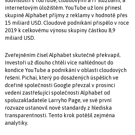
souvislosti s YouTube, cloudovými a IT službami, a
internetovým úložištěm. YouTube už loni přinesl
skupině Alphabet příjmy z reklamy v hodnotě přes
15 miliard USD. Cloudové podnikání přispělo v roce
2019 k celkovému výnosu skupiny částkou 8,9
miliard USD.
Zveřejněním čísel Alphabet skutečně překvapil.
Investoři už dlouho chtěli více nahlédnout do
kondice YouTube a podnikání v oblasti cloudových
řešení. Pichai, který po dosažených úspěších ve
dceřiné společnosti Google převzal v prosinci
vedení zastřešující společnosti Alphabet od
spoluzakladatele Larryho Page, ve své první
rozvaze ustanovil nové standardy z hlediska
transparentnosti. Tento krok potěšil zejména
analytiky.