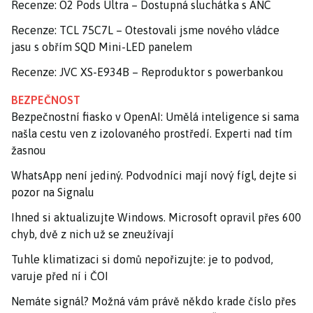
Recenze: O2 Pods Ultra – Dostupná sluchátka s ANC
Recenze: TCL 75C7L – Otestovali jsme nového vládce
jasu s obřím SQD Mini-LED panelem
Recenze: JVC XS-E934B – Reproduktor s powerbankou
BEZPEČNOST
Bezpečnostní fiasko v OpenAI: Umělá inteligence si sama
našla cestu ven z izolovaného prostředí. Experti nad tím
žasnou
WhatsApp není jediný. Podvodníci mají nový fígl, dejte si
pozor na Signalu
Ihned si aktualizujte Windows. Microsoft opravil přes 600
chyb, dvě z nich už se zneužívají
Tuhle klimatizaci si domů nepořizujte: je to podvod,
varuje před ní i ČOI
Nemáte signál? Možná vám právě někdo krade číslo přes