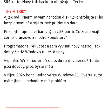
SIM kartu. Nový trik hackerů ohrožuje i Čechy
TIPY A TRIKY
Ajťák radí: Neumírá vám náhodou disk? Zkontrolujte si ho
bezplatným nástrojem, než přijdete o data
Poznejte tajemství barevných USB portů: Co znamenají
černé, oranžové a modré konektory?
Programátor si řekl dost a sám vyvinul nový nástroj. Tak
dobrý čistič Windows tu ještě nebyl
Vypínáte Wi-Fi router při odjezdu na dovolenou? Tohle
jsou důvody, proč byste měli
V říjnu 2026 končí jedna verze Windows 11. Ověřte si, že
máte jinou a nebudete mít problém