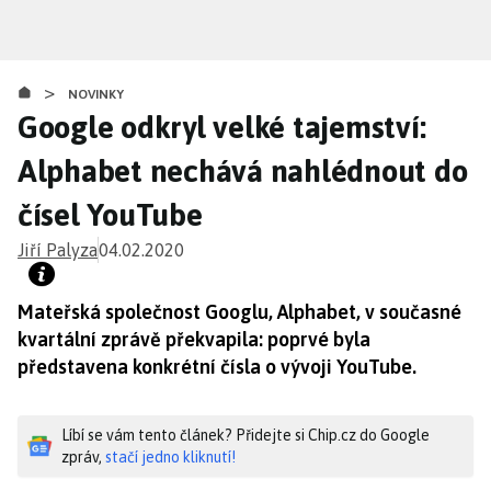
Přejít
k
hlavnímu
>
obsahu
NOVINKY
Google odkryl velké tajemství:
Alphabet nechává nahlédnout do
čísel YouTube
Jiří Palyza
04.02.2020
Mateřská společnost Googlu, Alphabet, v současné
kvartální zprávě překvapila: poprvé byla
představena konkrétní čísla o vývoji YouTube.
Líbí se vám tento článek? Přidejte si Chip.cz do Google
zpráv,
stačí jedno kliknutí!