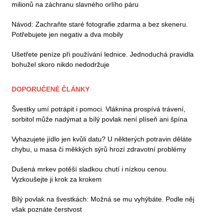
milionů na záchranu slavného orlího páru
Návod: Zachraňte staré fotografie zdarma a bez skeneru.
Potřebujete jen negativ a dva mobily
Ušetřete peníze při používání lednice. Jednoduchá pravidla
bohužel skoro nikdo nedodržuje
DOPORUČENÉ ČLÁNKY
Švestky umí potrápit i pomoci. Vláknina prospívá trávení,
sorbitol může nadýmat a bílý povlak není plíseň ani špína
Vyhazujete jídlo jen kvůli datu? U některých potravin děláte
chybu, u masa či měkkých sýrů hrozí zdravotní problémy
Dušená mrkev potěší sladkou chutí i nízkou cenou.
Vyzkoušejte ji krok za krokem
Bílý povlak na švestkách: Možná se mu vyhýbáte. Podle něj
však poznáte čerstvost