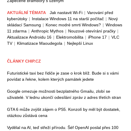
Zapečené brambory s uzeným
AKTUÁLNÍ TÉMATA
Jak nastavit Wi-Fi
|
Varování před
kyberútoky
|
Instalace Windows 11 na starší počítač
|
Nový
skládací Samsung
|
Konec modré smrti Windows?
|
Windows
11 zdarma
|
Anthropic Mythos
|
Nouzové otevírání pračky
|
Aktualizace Androidu 16
|
Elektromobilita
|
iPhone 17
|
VLC
TV
|
Klimatizace Maoudegola
|
Nejlepší Linux
ČLÁNKY CHIP.CZ
Futuristické taxi bez řidiče je zase o krok blíž. Bude si s vámi
povídat a řekne, kolem kterých památek jedete
Google omezuje možnosti bezplatného Gmailu, zlobí se
uživatelé. V lednu ukončí odesílání zpráv z adres třetích stran
GTA 6 může zvýšit zájem o PS5. Konzolí by měl být dostatek,
otázkou zůstává cena
Vydělal na AI, teď střeží přírodu. Šéf OpenAI poslal přes 100