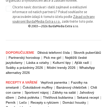
organizaci a vyhodnocení akce a zasílání novinek.
Chcete navíc dostávat i další zajímavé a exkluzivní
informace od našich partnerů? Pokud souhlasíte se
zpracováním údajů k tomuto účelu podle
Zásad ochrany
soukromí BurdaMedia Extra s.r.o.
, zaškrtněte toto pole.
© 2003—2026 BurdaMedia Extra s.r.o.
DOPORUČUJEME
Děsivá telefonní čísla
|
Slovník puberťáků
|
Partnerský horoskop
|
Pick me girl
|
Nejtěžší české
jazykolamy
|
Láska a vztahy
|
Kulturní tipy
|
Ajťák radí
|
Svátky a prázdniny 2026
|
Módní trendy 2026
|
WhatsApp
alternativy 2026
RECEPTY A VAŘENÍ
Vepřová panenka
|
Fazolky na
smetaně
|
Čokoládové muffiny
|
Banánový chlebíček
|
Chili
con carne
|
Sportovní nápoj
|
Zálivky na salát
|
Jahodový
džem
|
Zelná polévka
|
Třešňová bublanina
|
Sekaná recept
|
Perník
|
Lečo
|
Recepty s rybízem
|
Domácí housky
|