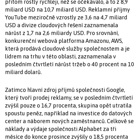
přitom rostly rychleji, než se očekávalo, a to z 8,9
miliard USD na 10,7 miliard USD. Reklamní příjmy
YouTube meziročně vzrostly ze 3,6 na 4,7 miliard
USD a divize cloudových řešení zaznamenala
nárůst z 1,7 na 2,6 miliardy USD. Pro srovnání,
konkurenční webová platforma Amazonu, AWS,
která prodává cloudové služby společnostem a je
lídrem na trhu v této oblasti, zaznamenala v
posledním čtvrtletí nárůst tržeb o 40 procent na 10
miliard dolarů.
Zatímco hlavní zdroj příjmů společnosti Google,
který tvoří prodej reklamy, se v posledním čtvrtletí
zvýšil pouze o 16,7 procenta, skupina opět utratila
spoustu peněz, například na investice do datových
center a náborem nových zaměstnanců. Celkově se
náklady a výdaje společnosti Alphabet za tři
měsíce do konce prosince zvýšily o 18,5 procenta