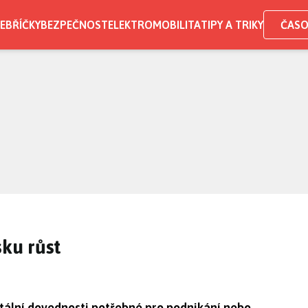
EBŘÍČKY
BEZPEČNOST
ELEKTROMOBILITA
TIPY A TRIKY
ČASO
ku růst
itální dovednosti potřebné pro podnikání nebo