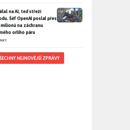
lal na AI, teď střeží přírodu. Šéf OpenAI poslal přes 100 mili
lal na AI, teď střeží
rodu. Šéf OpenAI poslal přes
 milionů na záchranu
vného orlího páru
INKY
ŠECHNY NEJNOVĚJŠÍ ZPRÁVY