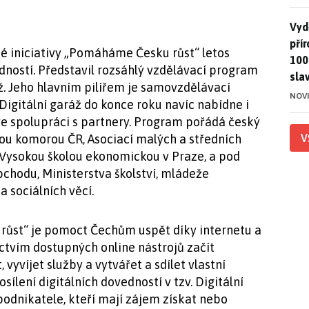
Vydě
Vydě
pří
é iniciativy „Pomáháme Česku růst“ letos
100
edností. Představil rozsáhlý vzdělávací program
sla
. Jeho hlavním pilířem je samovzdělávací
NOV
 Digitální garáž do konce roku navíc nabídne i
ve spolupráci s partnery. Program pořádá český
V
ou komorou ČR, Asociací malých a středních
 Vysokou školou ekonomickou v Praze, a pod
bchodu, Ministerstva školství, mládeže
a sociálních věcí.
růst“ je pomoct Čechům uspět díky internetu a
ictvím dostupných online nástrojů začít
 vyvíjet služby a vytvářet a sdílet vlastní
ílení digitálních dovedností v tzv. Digitální
 podnikatele, kteří mají zájem získat nebo