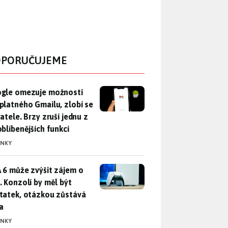
PORUČUJEME
gle omezuje možnosti bezplatného Gmailu, zlobí se uživatele. 
gle omezuje možnosti
platného Gmailu, zlobí se
atele. Brzy zruší jednu z
oblíbenějších funkcí
INKY
 6 může zvýšit zájem o PS5. Konzolí by měl být dostatek, otáz
 6 může zvýšit zájem o
. Konzolí by měl být
tatek, otázkou zůstává
a
INKY