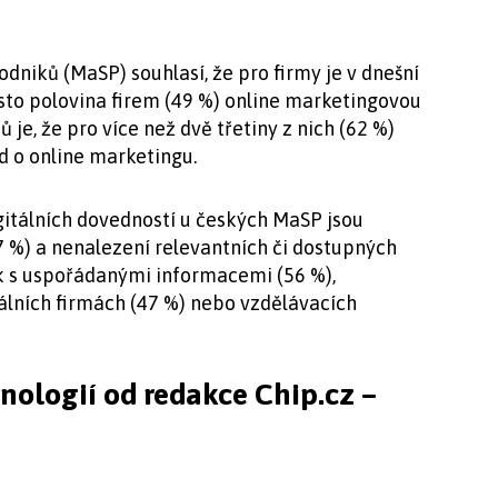
dniků (MaSP) souhlasí, že pro firmy je v dnešní
esto polovina firem (49 %) online marketingovou
 je, že pro více než dvě třetiny z nich (62 %)
d o online marketingu.
gitálních dovedností u českých MaSP jsou
7 %) a nenalezení relevantních či dostupných
k s uspořádanými informacemi (56 %),
álních firmách (47 %) nebo vzdělávacích
hnologií od redakce Chip.cz –