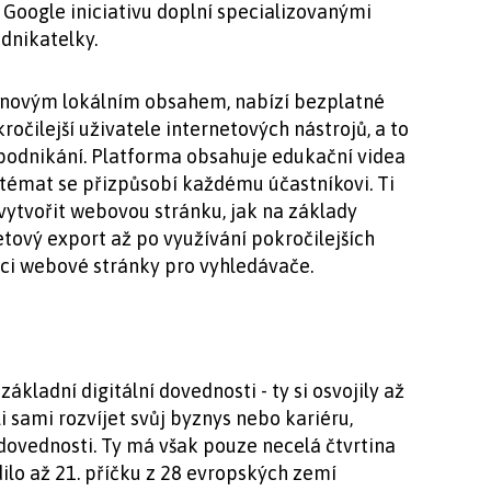
. Google iniciativu doplní specializovanými
dnikatelky.
s novým lokálním obsahem, nabízí bezplatné
ročilejší uživatele internetových nástrojů, a to
 podnikání. Platforma obsahuje edukační videa
i témat se přizpůsobí každému účastníkovi. Ti
vytvořit webovou stránku, jak na základy
etový export až po využívání pokročilejších
aci webové stránky pro vyhledávače.
ákladní digitální dovednosti - ty si osvojily až
li sami rozvíjet svůj byznys nebo kariéru,
í dovednosti. Ty má však pouze necelá čtvrtina
ilo až 21. příčku z 28 evropských zemí