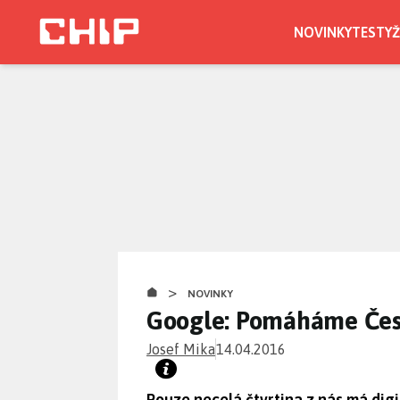
Přejít
k
NOVINKY
TESTY
Ž
hlavnímu
obsahu
>
NOVINKY
Google: Pomáháme Čes
Josef Mika
14.04.2016
Pouze necelá čtvrtina z nás má dig