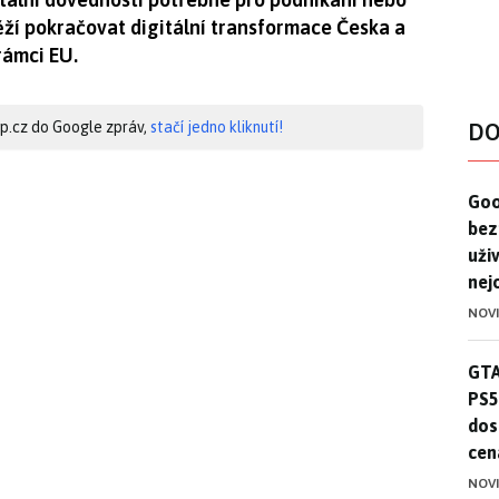
těží pokračovat digitální transformace Česka a
rámci EU.
hip.cz do Google zpráv,
stačí jedno kliknutí!
DO
Goo
Goo
bez
uživ
nej
NOV
GTA
GTA
PS5
dos
cen
NOV