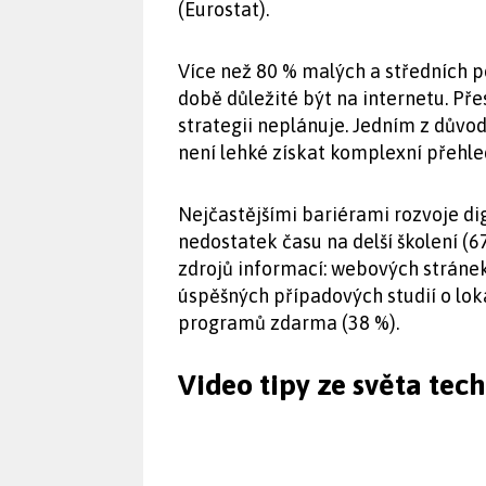
(Eurostat).
Více než 80 % malých a středních po
době důležité být na internetu. Př
strategii neplánuje. Jedním z důvodů
není lehké získat komplexní přehle
Nejčastějšími bariérami rozvoje di
nedostatek času na delší školení (6
zdrojů informací: webových stráne
úspěšných případových studií o lok
programů zdarma (38 %).
Video tipy ze světa tec