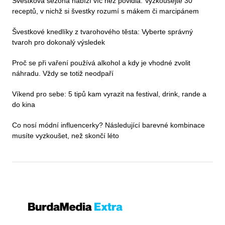
Švestková sezona nabízí víc než povidla. Vyzkoušejte 30
receptů, v nichž si švestky rozumí s mákem či marcipánem
Švestkové knedlíky z tvarohového těsta: Vyberte správný
tvaroh pro dokonalý výsledek
Proč se při vaření používá alkohol a kdy je vhodné zvolit
náhradu. Vždy se totiž neodpaří
Víkend pro sebe: 5 tipů kam vyrazit na festival, drink, rande a
do kina
Co nosí módní influencerky? Následující barevné kombinace
musíte vyzkoušet, než skončí léto