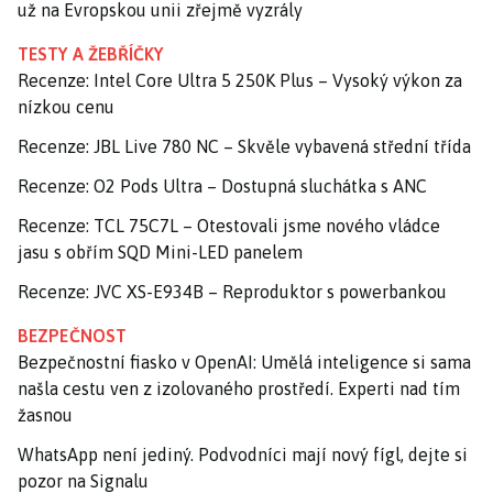
už na Evropskou unii zřejmě vyzrály
TESTY A ŽEBŘÍČKY
Recenze: Intel Core Ultra 5 250K Plus – Vysoký výkon za
nízkou cenu
Recenze: JBL Live 780 NC – Skvěle vybavená střední třída
Recenze: O2 Pods Ultra – Dostupná sluchátka s ANC
Recenze: TCL 75C7L – Otestovali jsme nového vládce
jasu s obřím SQD Mini-LED panelem
Recenze: JVC XS-E934B – Reproduktor s powerbankou
BEZPEČNOST
Bezpečnostní fiasko v OpenAI: Umělá inteligence si sama
našla cestu ven z izolovaného prostředí. Experti nad tím
žasnou
WhatsApp není jediný. Podvodníci mají nový fígl, dejte si
pozor na Signalu