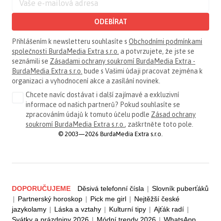
ODEBÍRAT
Přihlášením k newsletteru souhlasíte s
Obchodními podmínkami
společnosti BurdaMedia Extra s.r.o.
a potvrzujete, že jste se
seznámili se
Zásadami ochrany soukromí BurdaMedia Extra -
BurdaMedia Extra s.r.o.
bude s Vašimi údaji pracovat zejména k
organizaci a vyhodnocení akce a zasílání novinek.
Chcete navíc dostávat i další zajímavé a exkluzivní
informace od našich partnerů? Pokud souhlasíte se
zpracováním údajů k tomuto účelu podle
Zásad ochrany
soukromí BurdaMedia Extra s.r.o.
, zaškrtněte toto pole.
© 2003—2026 BurdaMedia Extra s.r.o.
DOPORUČUJEME
Děsivá telefonní čísla
|
Slovník puberťáků
|
Partnerský horoskop
|
Pick me girl
|
Nejtěžší české
jazykolamy
|
Láska a vztahy
|
Kulturní tipy
|
Ajťák radí
|
Svátky a prázdniny 2026
|
Módní trendy 2026
|
WhatsApp