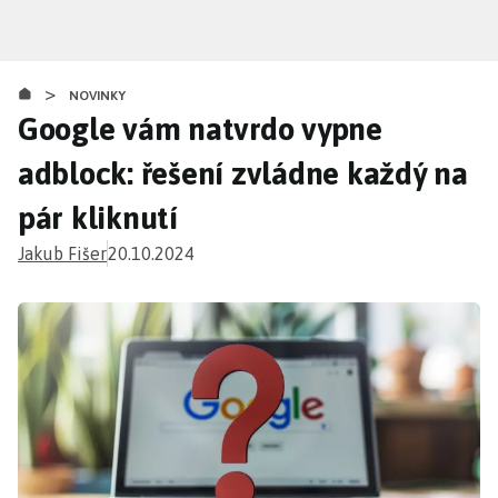
Přejít
k
hlavnímu
>
obsahu
NOVINKY
Google vám natvrdo vypne
adblock: řešení zvládne každý na
pár kliknutí
Jakub Fišer
20.10.2024