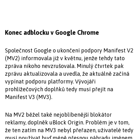
Konec adblocku v Google Chrome
Společnost Google o ukončení podpory Manifest V2
(MV2) informovala již v květnu, jenže tehdy tato
zpráva nikoho nevzrušovala. Minulý čtvrtek pak
zprávu aktualizovala a uvedla, že aktuálně začíná
vypínat podporu platformy. Vývojáři
prohlížečových doplňků tedy musí přejít na
Manifest V3 (MV3).
Na MV2 běžel také nejoblíbenější blokátor
reklamy, doplněk uBlock Origin. Problém je v tom,
že ten zatím na MV3 nebyl přeřazen, uživatelé tedy
musí používat buď méně přesnou náhradu jménem