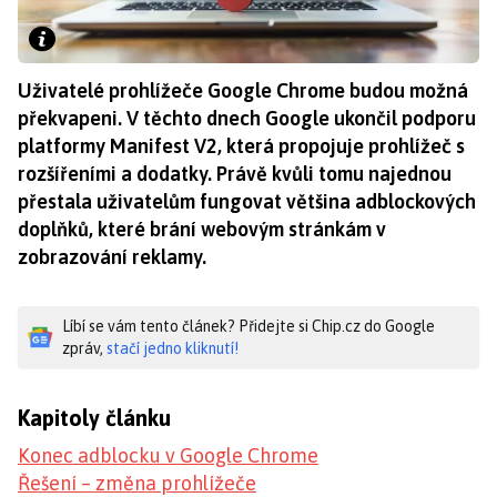
Uživatelé prohlížeče Google Chrome budou možná
překvapeni. V těchto dnech Google ukončil podporu
platformy Manifest V2, která propojuje prohlížeč s
rozšířeními a dodatky. Právě kvůli tomu najednou
přestala uživatelům fungovat většina adblockových
doplňků, které brání webovým stránkám v
zobrazování reklamy.
Líbí se vám tento článek? Přidejte si Chip.cz do Google
zpráv,
stačí jedno kliknutí!
Kapitoly článku
Konec adblocku v Google Chrome
Řešení – změna prohlížeče