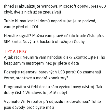
Ihned si aktualizujte Windows. Microsoft opravil přes 600
chyb, dvě z nich už se zneužívají
Tuhle klimatizaci si domů nepořizujte: je to podvod,
varuje před ní i ČOI
Nemáte signál? Možná vám právě někdo krade číslo přes
SIM kartu. Nový trik hackerů ohrožuje i Čechy
TIPY A TRIKY
Ajťák radí: Neumírá vám náhodou disk? Zkontrolujte si ho
bezplatným nástrojem, než přijdete o data
Poznejte tajemství barevných USB portů: Co znamenají
černé, oranžové a modré konektory?
Programátor si řekl dost a sám vyvinul nový nástroj. Tak
dobrý čistič Windows tu ještě nebyl
Vypínáte Wi-Fi router při odjezdu na dovolenou? Tohle
jsou důvody, proč byste měli