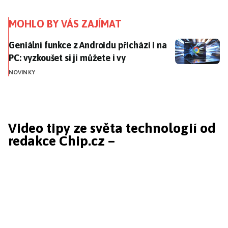
MOHLO BY VÁS ZAJÍMAT
Geniální funkce z Androidu přichází i na PC: vyzkoušet 
Geniální funkce z Androidu přichází i na
PC: vyzkoušet si ji můžete i vy
NOVINKY
Video tipy ze světa technologií od
redakce Chip.cz –