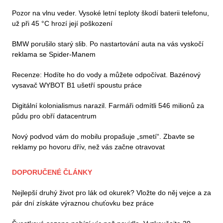
Pozor na vlnu veder. Vysoké letní teploty škodí baterii telefonu,
už při 45 °C hrozí její poškození
BMW porušilo starý slib. Po nastartování auta na vás vyskočí
reklama se Spider-Manem
Recenze: Hodíte ho do vody a můžete odpočívat. Bazénový
vysavač WYBOT B1 ušetří spoustu práce
Digitální kolonialismus narazil. Farmáři odmítli 546 milionů za
půdu pro obří datacentrum
Nový podvod vám do mobilu propašuje „smetí“. Zbavte se
reklamy po hovoru dřív, než vás začne otravovat
DOPORUČENÉ ČLÁNKY
Nejlepší druhý život pro lák od okurek? Vložte do něj vejce a za
pár dní získáte výraznou chuťovku bez práce