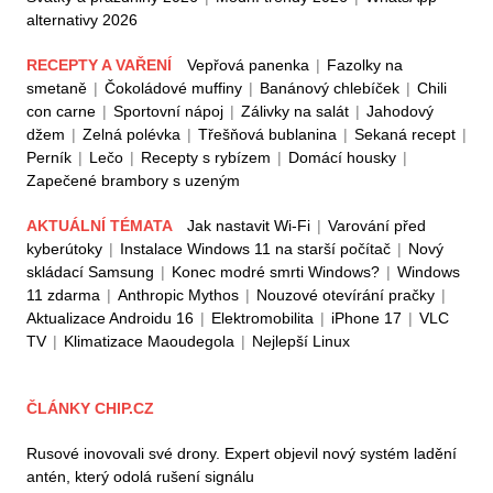
alternativy 2026
RECEPTY A VAŘENÍ
Vepřová panenka
|
Fazolky na
smetaně
|
Čokoládové muffiny
|
Banánový chlebíček
|
Chili
con carne
|
Sportovní nápoj
|
Zálivky na salát
|
Jahodový
džem
|
Zelná polévka
|
Třešňová bublanina
|
Sekaná recept
|
Perník
|
Lečo
|
Recepty s rybízem
|
Domácí housky
|
Zapečené brambory s uzeným
AKTUÁLNÍ TÉMATA
Jak nastavit Wi-Fi
|
Varování před
kyberútoky
|
Instalace Windows 11 na starší počítač
|
Nový
skládací Samsung
|
Konec modré smrti Windows?
|
Windows
11 zdarma
|
Anthropic Mythos
|
Nouzové otevírání pračky
|
Aktualizace Androidu 16
|
Elektromobilita
|
iPhone 17
|
VLC
TV
|
Klimatizace Maoudegola
|
Nejlepší Linux
ČLÁNKY CHIP.CZ
Rusové inovovali své drony. Expert objevil nový systém ladění
antén, který odolá rušení signálu