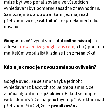
může být web penalizován a ve výsledcích
vyhledávání být poměrně zásadně znevýhodněn.
Samozřejmě oproti stránkám, jež mají nad
přehybem více „
kvalitního
“, resp. nekomerčního
obsahu.
Google
rovněž vydal speciální
online nástroj
na
adrese
browsersize.googlelabs.com
, který pomáhá
majitelům webů zjistit, zda se jich změna týká.
Kdo a jak moc je novou změnou ovlivněn?
Google uvedl, že se změna týká jednoho
vyhledávání z každých sto. Je třeba zmínit, že
změna algoritmu je již
aktivní
. Pokud se majitel
webu domnívá, že má jeho layout příliš reklam nad
přehybem či už ví, že je
penalizován
a