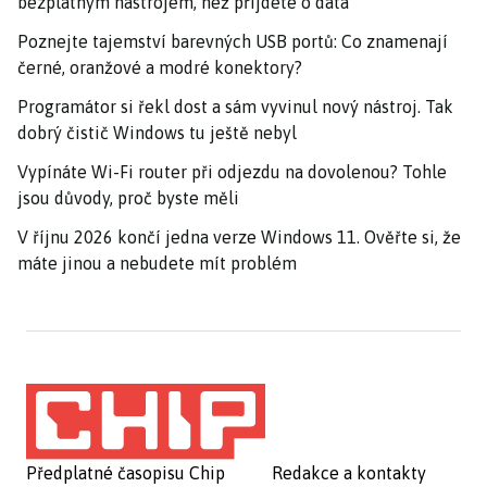
bezplatným nástrojem, než přijdete o data
Poznejte tajemství barevných USB portů: Co znamenají
černé, oranžové a modré konektory?
Programátor si řekl dost a sám vyvinul nový nástroj. Tak
dobrý čistič Windows tu ještě nebyl
Vypínáte Wi-Fi router při odjezdu na dovolenou? Tohle
jsou důvody, proč byste měli
V říjnu 2026 končí jedna verze Windows 11. Ověřte si, že
máte jinou a nebudete mít problém
Předplatné časopisu Chip
Redakce a kontakty