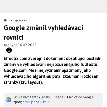
Přejít
k
hlavnímu
>
obsahu
NOVINKY
Google změnil vyhledávací
rovnici
redakce
16.02.2012
Effectix.com zveřejnil dokument obsahující poslední
změny ve vyhledávání nejrozšířenějšího fulltextu
Google.com. Mezi nejvýznamnější změny jeho
vyhledávacího algoritmu patří zkoumání rozložení
stránky (tzv. layout).
Líbí se vám tento článek? Přidejte si Chip.cz do Google
zpráv,
stačí jedno kliknutí!