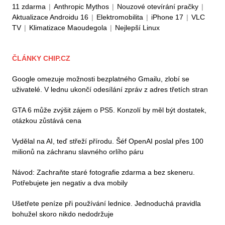
11 zdarma
|
Anthropic Mythos
|
Nouzové otevírání pračky
|
Aktualizace Androidu 16
|
Elektromobilita
|
iPhone 17
|
VLC
TV
|
Klimatizace Maoudegola
|
Nejlepší Linux
ČLÁNKY CHIP.CZ
Google omezuje možnosti bezplatného Gmailu, zlobí se
uživatelé. V lednu ukončí odesílání zpráv z adres třetích stran
GTA 6 může zvýšit zájem o PS5. Konzolí by měl být dostatek,
otázkou zůstává cena
Vydělal na AI, teď střeží přírodu. Šéf OpenAI poslal přes 100
milionů na záchranu slavného orlího páru
Návod: Zachraňte staré fotografie zdarma a bez skeneru.
Potřebujete jen negativ a dva mobily
Ušetřete peníze při používání lednice. Jednoduchá pravidla
bohužel skoro nikdo nedodržuje