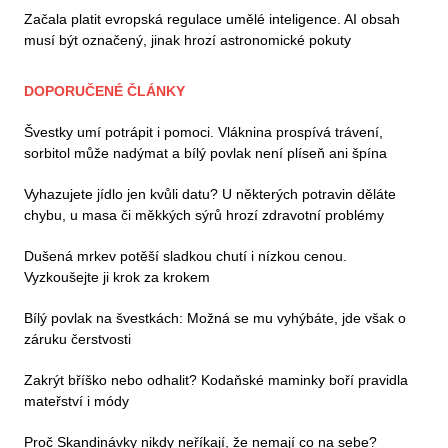
Začala platit evropská regulace umělé inteligence. AI obsah
musí být označený, jinak hrozí astronomické pokuty
DOPORUČENÉ ČLÁNKY
Švestky umí potrápit i pomoci. Vláknina prospívá trávení,
sorbitol může nadýmat a bílý povlak není plíseň ani špína
Vyhazujete jídlo jen kvůli datu? U některých potravin děláte
chybu, u masa či měkkých sýrů hrozí zdravotní problémy
Dušená mrkev potěší sladkou chutí i nízkou cenou.
Vyzkoušejte ji krok za krokem
Bílý povlak na švestkách: Možná se mu vyhýbáte, jde však o
záruku čerstvosti
Zakrýt bříško nebo odhalit? Kodaňské maminky boří pravidla
mateřství i módy
Proč Skandinávky nikdy neříkají, že nemají co na sebe?