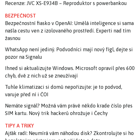
Recenze: JVC XS-E934B – Reproduktor s powerbankou
BEZPEČNOST
Bezpečnostní fiasko v OpenAI: Umělá inteligence si sama
našla cestu ven z izolovaného prostředí. Experti nad tím
žasnou
WhatsApp není jediný. Podvodníci mají nový fígl, dejte si
pozor na Signalu
Ihned si aktualizujte Windows. Microsoft opravil přes 600
chyb, dvě z nich už se zneužívají
Tuhle klimatizaci si domů nepořizujte: je to podvod,
varuje před ní i ČOI
Nemáte signál? Možná vám právě někdo krade číslo přes
SIM kartu. Nový trik hackerů ohrožuje i Čechy
TIPY A TRIKY
Ajťák radí: Neumírá vám náhodou disk? Zkontrolujte si ho