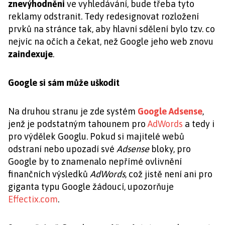
znevýhodněni
ve vyhledávání, bude třeba tyto
reklamy odstranit. Tedy redesignovat rozložení
prvků na stránce tak, aby hlavní sdělení bylo tzv. co
nejvíc na očích a čekat, než Google jeho web znovu
zaindexuje
.
Google si sám může uškodit
Na druhou stranu je zde systém
Google Adsense
,
jenž je podstatným tahounem pro
AdWords
a tedy i
pro výdělek Googlu. Pokud si majitelé webů
odstraní nebo upozadí své
Adsense
bloky, pro
Google by to znamenalo nepřímé ovlivnění
finančních výsledků
AdWords
, což jistě není ani pro
giganta typu Google žádoucí, upozorňuje
Effectix.com
.