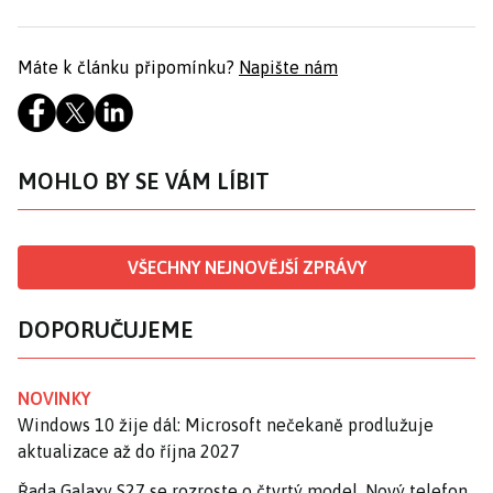
Máte k článku připomínku?
Napište nám
MOHLO BY SE VÁM LÍBIT
VŠECHNY NEJNOVĚJŠÍ ZPRÁVY
DOPORUČUJEME
NOVINKY
Windows 10 žije dál: Microsoft nečekaně prodlužuje
aktualizace až do října 2027
Řada Galaxy S27 se rozroste o čtvrtý model. Nový telefon