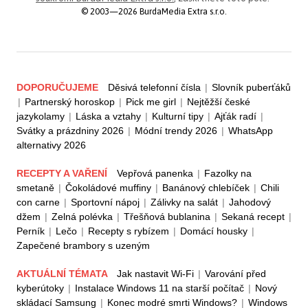
© 2003—2026 BurdaMedia Extra s.r.o.
DOPORUČUJEME
Děsivá telefonní čísla
|
Slovník puberťáků
|
Partnerský horoskop
|
Pick me girl
|
Nejtěžší české
jazykolamy
|
Láska a vztahy
|
Kulturní tipy
|
Ajťák radí
|
Svátky a prázdniny 2026
|
Módní trendy 2026
|
WhatsApp
alternativy 2026
RECEPTY A VAŘENÍ
Vepřová panenka
|
Fazolky na
smetaně
|
Čokoládové muffiny
|
Banánový chlebíček
|
Chili
con carne
|
Sportovní nápoj
|
Zálivky na salát
|
Jahodový
džem
|
Zelná polévka
|
Třešňová bublanina
|
Sekaná recept
|
Perník
|
Lečo
|
Recepty s rybízem
|
Domácí housky
|
Zapečené brambory s uzeným
AKTUÁLNÍ TÉMATA
Jak nastavit Wi-Fi
|
Varování před
kyberútoky
|
Instalace Windows 11 na starší počítač
|
Nový
skládací Samsung
|
Konec modré smrti Windows?
|
Windows