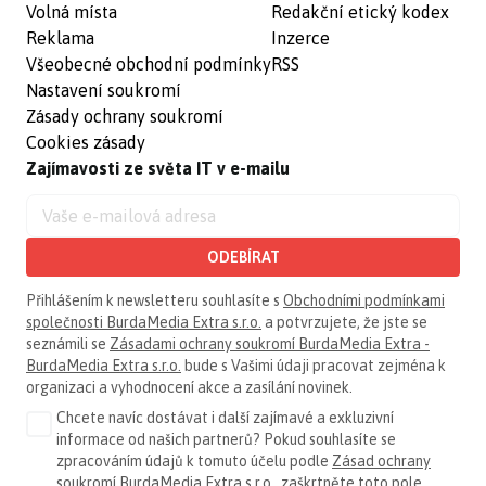
Volná místa
Redakční etický kodex
Reklama
Inzerce
Všeobecné obchodní podmínky
RSS
Nastavení soukromí
Zásady ochrany soukromí
Cookies zásady
Zajímavosti ze světa IT v e-mailu
ODEBÍRAT
Přihlášením k newsletteru souhlasíte s
Obchodními podmínkami
společnosti BurdaMedia Extra s.r.o.
a potvrzujete, že jste se
seznámili se
Zásadami ochrany soukromí BurdaMedia Extra -
BurdaMedia Extra s.r.o.
bude s Vašimi údaji pracovat zejména k
organizaci a vyhodnocení akce a zasílání novinek.
Chcete navíc dostávat i další zajímavé a exkluzivní
informace od našich partnerů? Pokud souhlasíte se
zpracováním údajů k tomuto účelu podle
Zásad ochrany
soukromí BurdaMedia Extra s.r.o.
, zaškrtněte toto pole.