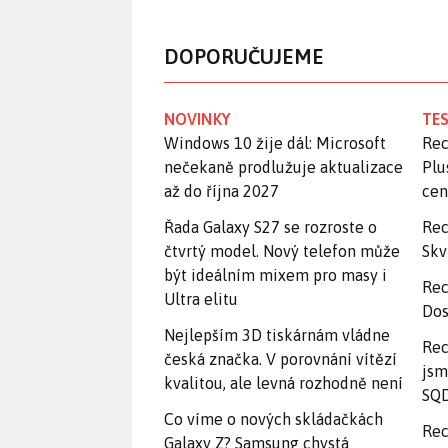
DOPORUČUJEME
NOVINKY
TES
Windows 10 žije dál: Microsoft
Rec
nečekaně prodlužuje aktualizace
Plu
až do října 2027
ce
Řada Galaxy S27 se rozroste o
Rec
čtvrtý model. Nový telefon může
Skv
být ideálním mixem pro masy i
Rec
Ultra elitu
Dos
Nejlepším 3D tiskárnám vládne
Rec
česká značka. V porovnání vítězí
jsm
kvalitou, ale levná rozhodně není
SQD
Co víme o nových skládačkách
Rec
Galaxy Z? Samsung chystá