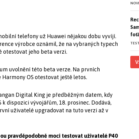
NOV
Rece
Rece
Sam
foť
ilní telefony už Huawei nějakou dobu vyvíjí.
erence výrobce oznámil, že na vybraných typech
TES
otestovat jeho beta verzi.
V
m uvolnění této beta verze. Na prvních
armony OS otestovat ještě letos.
angan Digital King je předběžným datem, kdy
 dispozici vývojářům, 18. prosinec. Dodává,
vní uživatelé upgradovat na tuto verzi až v
ou pravděpodobně moci testovat uživatelé P40