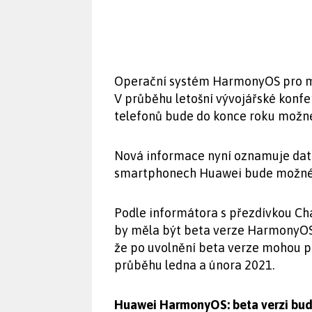
Operační systém HarmonyOS pro mob
V průběhu letošní vývojářské konf
telefonů bude do konce roku možné 
Nová informace nyní oznamuje datu
smartphonech Huawei bude možné H
Podle informátora s přezdívkou Ch
by měla být beta verze HarmonyOS k
že po uvolnění beta verze mohou pr
průběhu ledna a února 2021.
Huawei HarmonyOS: beta verzi bud