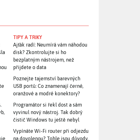
TIPY A TRIKY
:
Ajťák radí: Neumírá vám náhodou
šla
disk? Zkontrolujte si ho
bezplatným nástrojem, než
snou
přijdete o data
Poznejte tajemství barevných
te
USB portů: Co znamenají černé,
oranžové a modré konektory?
.
Programátor si řekl dost a sám
yb,
vyvinul nový nástroj. Tak dobrý
čistič Windows tu ještě nebyl
Vypínáte Wi-Fi router při odjezdu
uje
na dovolenou? Tohle jsou důvody,