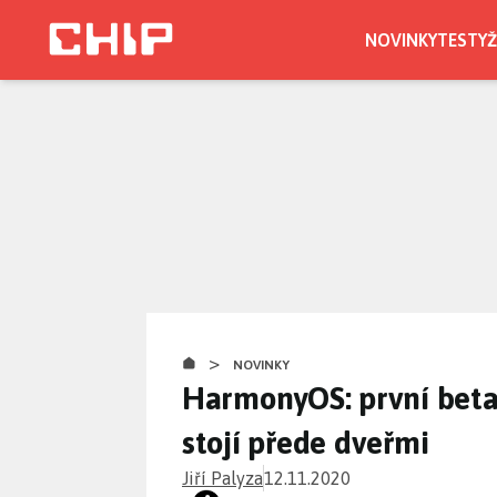
Přejít
k
NOVINKY
TESTY
Ž
hlavnímu
obsahu
>
NOVINKY
HarmonyOS: první beta 
stojí přede dveřmi
Jiří Palyza
12.11.2020