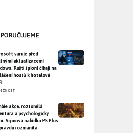
PORUČUJEME
rosoft varuje před falešnými aktualizacemi Windows. Ruští špio
rosoft varuje před
ešnými aktualizacemi
dows. Ruští špioni číhají na
hlášení hostů k hotelové
Fi
PEČNOST
bie akce, roztomilá adventura a psychologický horor. Srpnová
bie akce, roztomilá
entura a psychologický
or. Srpnová nabídka PS Plus
opravdu rozmanitá