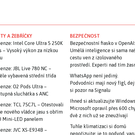
TY A ŽEBŘÍČKY
BEZPEČNOST
enze: Intel Core Ultra 5 250K
Bezpečnostní fiasko v OpenAI
s – Vysoký výkon za nízkou
Umělá inteligence si sama na
nu
cestu ven z izolovaného
prostředí. Experti nad tím ža
enze: JBL Live 780 NC –
ěle vybavená střední třída
WhatsApp není jediný.
Podvodníci mají nový fígl, dej
enze: O2 Pods Ultra –
si pozor na Signalu
tupná sluchátka s ANC
Ihned si aktualizujte Windows
enze: TCL 75C7L – Otestovali
Microsoft opravil přes 600 ch
e nového vládce jasu s obřím
dvě z nich už se zneužívají
 Mini-LED panelem
Tuhle klimatizaci si domů
enze: JVC XS-E934B –
nepořizujte: je to podvod, var