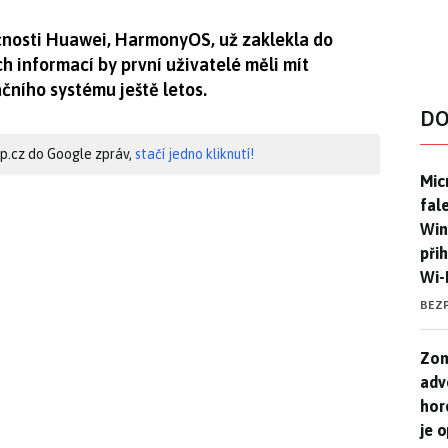
nosti Huawei, HarmonyOS, už zaklekla do
ch informací by první uživatelé měli mít
čního systému ještě letos.
DO
hip.cz do Google zpráv,
stačí jedno kliknutí!
Mic
Mic
fal
Win
při
Wi-
BEZ
Zom
Zom
adv
hor
je 