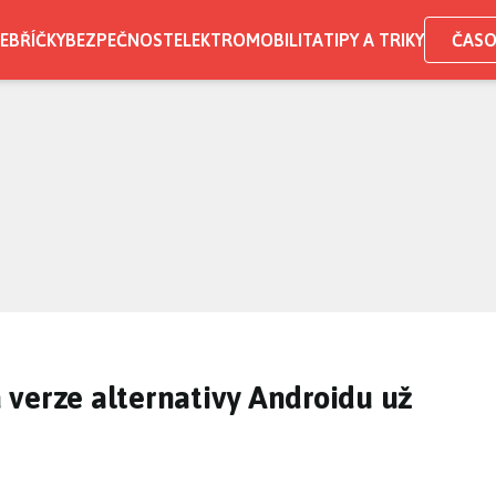
EBŘÍČKY
BEZPEČNOST
ELEKTROMOBILITA
TIPY A TRIKY
ČASO
verze alternativy Androidu už